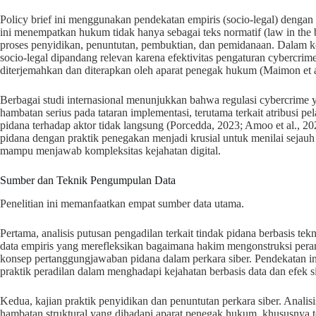
Policy brief ini menggunakan pendekatan empiris (socio-legal) dengan
ini menempatkan hukum tidak hanya sebagai teks normatif (law in the boo
proses penyidikan, penuntutan, pembuktian, dan pemidanaan. Dalam ko
socio-legal dipandang relevan karena efektivitas pengaturan cybercr
diterjemahkan dan diterapkan oleh aparat penegak hukum (Maimon et a
Berbagai studi internasional menunjukkan bahwa regulasi cybercrime 
hambatan serius pada tataran implementasi, terutama terkait atribusi 
pidana terhadap aktor tidak langsung (Porcedda, 2023; Amoo et al., 2
pidana dengan praktik penegakan menjadi krusial untuk menilai sej
mampu menjawab kompleksitas kejahatan digital.
Sumber dan Teknik Pengumpulan Data
Penelitian ini memanfaatkan empat sumber data utama.
Pertama, analisis putusan pengadilan terkait tindak pidana berbasis te
data empiris yang merefleksikan bagaimana hakim mengonstruksi peran 
konsep pertanggungjawaban pidana dalam perkara siber. Pendekatan in
praktik peradilan dalam menghadapi kejahatan berbasis data dan efek s
Kedua, kajian praktik penyidikan dan penuntutan perkara siber. Anali
hambatan struktural yang dihadapi aparat penegak hukum, khususnya terk