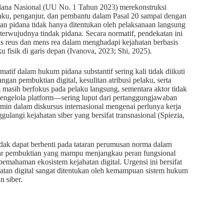
ana Nasional (UU No. 1 Tahun 2023) merekonstruksi
elaku, penganjur, dan pembantu dalam Pasal 20 sampai dengan
 pidana tidak hanya ditentukan oleh pelaksanaan langsung
 terwujudnya tindak pidana. Secara normatif, pendekatan ini
s reus dan mens rea dalam menghadapi kejahatan berbasis
 fisik di garis depan (Ivanova, 2023; Shi, 2025).
f dalam hukum pidana substantif sering kali tidak diikuti
an pembuktian digital, kesulitan atribusi pelaku, serta
 masih berfokus pada pelaku langsung, sementara aktor tidak
pengelola platform—sering luput dari pertanggungjawaban
ermin dalam diskursus internasional mengenai perlunya kerja
langi kejahatan siber yang bersifat transnasional (Spiezia,
 tidak dapat berhenti pada tataran perumusan norma dalam
ar pembuktian yang mampu menjangkau peran fungsional
emahaman ekosistem kejahatan digital. Urgensi ini bersifat
hatan digital sangat ditentukan oleh kemampuan sistem hukum
n siber.