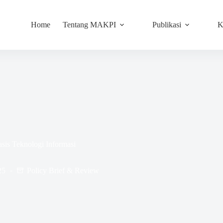
Home
Tentang MAKPI
Publikasi
K
sis Teknologi Informasi
25
Policy Brief & Review