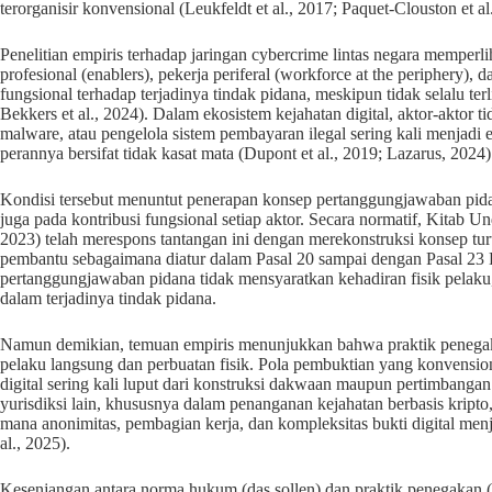
terorganisir konvensional (Leukfeldt et al., 2017; Paquet-Clouston et al
Penelitian empiris terhadap jaringan cybercrime lintas negara memperlih
profesional (enablers), pekerja periferal (workforce at the periphery
fungsional terhadap terjadinya tindak pidana, meskipun tidak selalu te
Bekkers et al., 2024). Dalam ekosistem kejahatan digital, aktor-aktor 
malware, atau pengelola sistem pembayaran ilegal sering kali menjadi 
perannya bersifat tidak kasat mata (Dupont et al., 2019; Lazarus, 2024)
Kondisi tersebut menuntut penerapan konsep pertanggungjawaban pidana
juga pada kontribusi fungsional setiap aktor. Secara normatif, Kit
2023) telah merespons tantangan ini dengan merekonstruksi konsep tur
pembantu sebagaimana diatur dalam Pasal 20 sampai dengan Pasal 2
pertanggungjawaban pidana tidak mensyaratkan kehadiran fisik pelaku,
dalam terjadinya tindak pidana.
Namun demikian, temuan empiris menunjukkan bahwa praktik penegaka
pelaku langsung dan perbuatan fisik. Pola pembuktian yang konvensio
digital sering kali luput dari konstruksi dakwaan maupun pertimbanga
yurisdiksi lain, khususnya dalam penanganan kejahatan berbasis kripto, p
mana anonimitas, pembagian kerja, dan kompleksitas bukti digital men
al., 2025).
Kesenjangan antara norma hukum (das sollen) dan praktik penegakan (