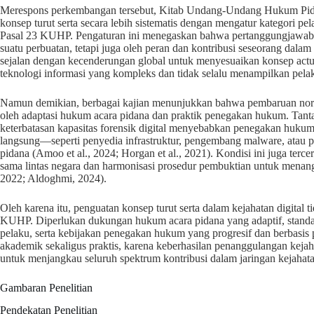
Merespons perkembangan tersebut, Kitab Undang-Undang Hukum Pid
konsep turut serta secara lebih sistematis dengan mengatur kategori p
Pasal 23 KUHP. Pengaturan ini menegaskan bahwa pertanggungjawaban
suatu perbuatan, tetapi juga oleh peran dan kontribusi seseorang dalam
sejalan dengan kecenderungan global untuk menyesuaikan konsep actu
teknologi informasi yang kompleks dan tidak selalu menampilkan pelaku
Namun demikian, berbagai kajian menunjukkan bahwa pembaruan normati
oleh adaptasi hukum acara pidana dan praktik penegakan hukum. Tantang
keterbatasan kapasitas forensik digital menyebabkan penegakan hukum
langsung—seperti penyedia infrastruktur, pengembang malware, atau 
pidana (Amoo et al., 2024; Horgan et al., 2021). Kondisi ini juga terc
sama lintas negara dan harmonisasi prosedur pembuktian untuk menanggu
2022; Aldoghmi, 2024).
Oleh karena itu, penguatan konsep turut serta dalam kejahatan digital
KUHP. Diperlukan dukungan hukum acara pidana yang adaptif, stand
pelaku, serta kebijakan penegakan hukum yang progresif dan berbasis p
akademik sekaligus praktis, karena keberhasilan penanggulangan keja
untuk menjangkau seluruh spektrum kontribusi dalam jaringan kejahata
Gambaran Penelitian
Pendekatan Penelitian