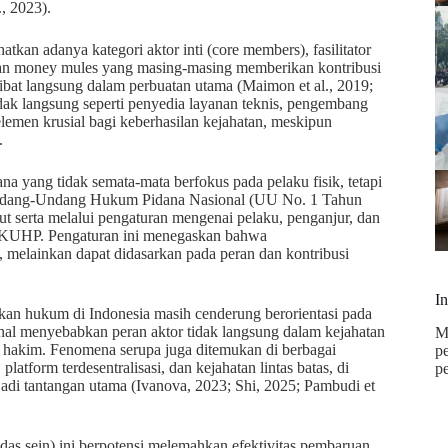
., 2023).
atkan adanya kategori aktor inti (core members), fasilitator
), dan money mules yang masing-masing memberikan kontribusi
rlibat langsung dalam perbuatan utama (Maimon et al., 2019;
tidak langsung seperti penyedia layanan teknis, pengembang
elemen krusial bagi keberhasilan kejahatan, meskipun
.
 yang tidak semata-mata berfokus pada pelaku fisik, tetapi
ab Undang-Undang Hukum Pidana Nasional (UU No. 1 Tahun
ut serta melalui pengaturan mengenai pelaku, penganjur, dan
3 KUHP. Pengaturan ini menegaskan bahwa
 melainkan dapat didasarkan pada peran dan kontribusi
I
n hukum di Indonesia masih cenderung berorientasi pada
nal menyebabkan peran aktor tidak langsung dalam kejahatan
M
n hakim. Fenomena serupa juga ditemukan di berbagai
p
latform terdesentralisasi, dan kejahatan lintas batas, di
p
jadi tantangan utama (Ivanova, 2023; Shi, 2025; Pambudi et
das sein) ini berpotensi melemahkan efektivitas pembaruan