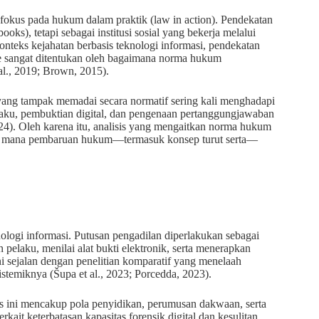
 fokus pada hukum dalam praktik (law in action). Pendekatan
ks), tetapi sebagai institusi sosial yang bekerja melalui
nteks kejahatan berbasis teknologi informasi, pendekatan
ime sangat ditentukan oleh bagaimana norma hukum
l., 2019; Brown, 2015).
yang tampak memadai secara normatif sering kali menghadapi
pelaku, pembuktian digital, dan pengenaan pertanggungjawaban
024). Oleh karena itu, analisis yang mengaitkan norma hukum
auh mana pembaruan hukum—termasuk konsep turut serta—
knologi informasi. Putusan pengadilan diperlakukan sebagai
pelaku, menilai alat bukti elektronik, serta menerapkan
i sejalan dengan penelitian komparatif yang menelaah
istemiknya (Šupa et al., 2023; Porcedda, 2023).
sis ini mencakup pola penyidikan, perumusan dakwaan, serta
ait keterbatasan kapasitas forensik digital dan kesulitan