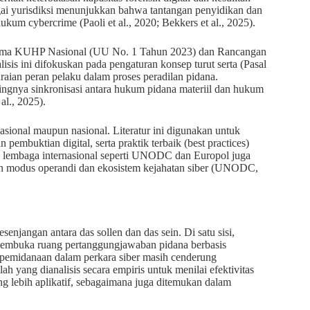
agai yurisdiksi menunjukkan bahwa tantangan penyidikan dan
um cybercrime (Paoli et al., 2020; Bekkers et al., 2025).
rutama KUHP Nasional (UU No. 1 Tahun 2023) dan Rancangan
 ini difokuskan pada pengaturan konsep turut serta (Pasal
aian peran pelaku dalam proses peradilan pidana.
ingnya sinkronisasi antara hukum pidana materiil dan hukum
al., 2025).
rnasional maupun nasional. Literatur ini digunakan untuk
pembuktian digital, serta praktik terbaik (best practices)
 lembaga internasional seperti UNODC dan Europol juga
n modus operandi dan ekosistem kejahatan siber (UNODC,
enjangan antara das sollen dan das sein. Di satu sisi,
 membuka ruang pertanggungjawaban pidana berbasis
an pemidanaan dalam perkara siber masih cenderung
ah yang dianalisis secara empiris untuk menilai efektivitas
lebih aplikatif, sebagaimana juga ditemukan dalam