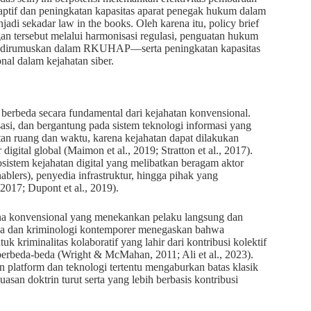
ptif dan peningkatan kapasitas aparat penegak hukum dalam
i sekadar law in the books. Oleh karena itu, policy brief
n tersebut melalui harmonisasi regulasi, penguatan hukum
ana dirumuskan dalam RKUHAP—serta peningkatan kapasitas
al dalam kejahatan siber.
g berbeda secara fundamental dari kejahatan konvensional.
alisasi, dan bergantung pada sistem teknologi informasi yang
tan ruang dan waktu, karena kejahatan dapat dilakukan
igital global (Maimon et al., 2019; Stratton et al., 2017).
osistem kejahatan digital yang melibatkan beragam aktor
enablers), penyedia infrastruktur, hingga pihak yang
2017; Dupont et al., 2019).
na konvensional yang menekankan pelaku langsung dan
ana dan kriminologi kontemporer menegaskan bahwa
k kriminalitas kolaboratif yang lahir dari kontribusi kolektif
g berbeda-beda (Wright & McMahan, 2011; Ali et al., 2023).
n platform dan teknologi tertentu mengaburkan batas klasik
san doktrin turut serta yang lebih berbasis kontribusi