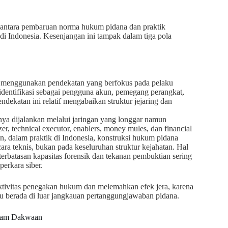
 antara pembaruan norma hukum pidana dan praktik
di Indonesia. Kesenjangan ini tampak dalam tiga pola
 menggunakan pendekatan yang berfokus pada pelaku
 diidentifikasi sebagai pengguna akun, pemegang perangkat,
ndekatan ini relatif mengabaikan struktur jejaring dan
nya dijalankan melalui jaringan yang longgar namun
zer, technical executor, enablers, money mules, dan financial
mun, dalam praktik di Indonesia, konstruksi hukum pidana
ra teknis, bukan pada keseluruhan struktur kejahatan. Hal
rbatasan kapasitas forensik dan tekanan pembuktian sering
erkara siber.
ktivitas penegakan hukum dan melemahkan efek jera, karena
ru berada di luar jangkauan pertanggungjawaban pidana.
dalam Dakwaan