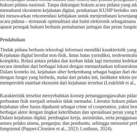
hukum pidana nasional. Tanpa dukungan hukum acara pidana yang ada
memahami ekosistem kejahatan digital, pembaruan KUHP berisiko menjad
ini menawarkan rekomendasi kebijakan untuk menjembatani kesenjanga
acara pidana—termasuk optimalisasi alat bukti elektronik sebagaim
aparat penegak hukum berbasis pemahaman jaringan dan peran fungsion
Pendahuluan
Tindak pidana berbasis teknologi informasi memiliki karakteristik yan
Kejahatan digital bersifat non-fisik, lintas batas yurisdiksi, terdesentr
kompleks. Relasi antara pelaku dan korban tidak lagi menuntut kedeka
secara simultan dari berbagai lokasi dengan memanfaatkan infrastruktur d
Dalam konteks ini, kejahatan siber berkembang sebagai bagian dari ek
dengan fungsi yang berbeda, mulai dari pelaku inti, fasilitator teknis (
memperoleh manfaat ekonomi dari kejahatan tersebut (Leukfeldt et al., 
Karakteristik tersebut menyebabkan konsep pertanggungjawaban pida
perbuatan fisik menjadi semakin tidak memadai. Literatur hukum pid
kejahatan siber harus dipahami sebagai crime of cooperation, yakni bentu
berbagai aktor dengan tingkat keterlibatan dan spesialisasi peran yan
Dalam kejahatan digital, pembagian kerja, anonimitas, serta penggunaa
antara pelaku utama, penganjur, dan pembantu, sehingga menuntut perlua
fungsional (Paquet-Clouston et al., 2023; Lusthaus, 2024).