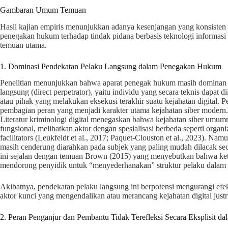
Gambaran Umum Temuan
Hasil kajian empiris menunjukkan adanya kesenjangan yang konsisten
penegakan hukum terhadap tindak pidana berbasis teknologi informasi 
temuan utama.
1. Dominasi Pendekatan Pelaku Langsung dalam Penegakan Hukum
Penelitian menunjukkan bahwa aparat penegak hukum masih dominan
langsung (direct perpetrator), yaitu individu yang secara teknis dapat
atau pihak yang melakukan eksekusi terakhir suatu kejahatan digital. Pe
pembagian peran yang menjadi karakter utama kejahatan siber modern.
Literatur kriminologi digital menegaskan bahwa kejahatan siber umum
fungsional, melibatkan aktor dengan spesialisasi berbeda seperti organi
facilitators (Leukfeldt et al., 2017; Paquet-Clouston et al., 2023). Na
masih cenderung diarahkan pada subjek yang paling mudah dilacak seca
ini sejalan dengan temuan Brown (2015) yang menyebutkan bahwa kete
mendorong penyidik untuk “menyederhanakan” struktur pelaku dalam p
Akibatnya, pendekatan pelaku langsung ini berpotensi mengurangi efe
aktor kunci yang mengendalikan atau merancang kejahatan digital just
2. Peran Penganjur dan Pembantu Tidak Terefleksi Secara Eksplisit 