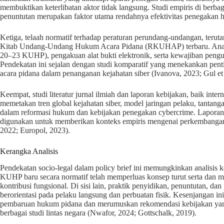
membuktikan keterlibatan aktor tidak langsung. Studi empiris di berb
penuntutan merupakan faktor utama rendahnya efektivitas penegakan huk
Ketiga, telaah normatif terhadap peraturan perundang-undangan, te
Kitab Undang-Undang Hukum Acara Pidana (RKUHAP) terbaru. Analisis
20–23 KUHP), pengakuan alat bukti elektronik, serta kewajiban pengur
Pendekatan ini sejalan dengan studi komparatif yang menekankan pent
acara pidana dalam penanganan kejahatan siber (Ivanova, 2023; Gul et 
Keempat, studi literatur jurnal ilmiah dan laporan kebijakan, baik inte
memetakan tren global kejahatan siber, model jaringan pelaku, tantangan 
dalam reformasi hukum dan kebijakan penegakan cybercrime. Laporan
digunakan untuk memberikan konteks empiris mengenai perkembanga
2022; Europol, 2023).
Kerangka Analisis
Pendekatan socio-legal dalam policy brief ini memungkinkan analisis kes
KUHP baru secara normatif telah memperluas konsep turut serta dan
kontribusi fungsional. Di sisi lain, praktik penyidikan, penuntutan, d
berorientasi pada pelaku langsung dan perbuatan fisik. Kesenjangan inil
pembaruan hukum pidana dan merumuskan rekomendasi kebijakan yang 
berbagai studi lintas negara (Nwafor, 2024; Gottschalk, 2019).