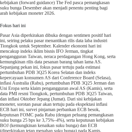
kebijakan (forward guidance) The Fed pasca pemangkasan
suku bunga Desember akan menjadi penentu penting bagi
arah kebijakan moneter 2026.
Fokus hari ini
Pasar Asia diperkirakan dibuka dengan sentimen positif hari
ini, seiring pelaku pasar menantikan rilis data laba industri
Tiongkok untuk September. Kalender ekonomi hari ini
mencakup indeks iklim bisnis IFO Jerman, tingkat
pengangguran Taiwan, neraca perdagangan Hong Kong, serta
kemungkinan rilis data pesanan barang tahan lama AS.
Sepanjang pekan ini, fokus pasar tertuju pada estimasi
pertumbuhan PDB 3Q25 Korea Selatan dan indeks
kepercayaan konsumen AS dari Conference Board (Selasa),
inflasi Australia (Rabu), pertumbuhan PDB 3Q25 Jerman dan
Uni Eropa serta klaim pengangguran awal AS (Kamis), serta
data PMI resmi Tiongkok, pertumbuhan PDB 3Q25 Taiwan,
dan inflasi Oktober Jepang (Jumat). Dari sisi kebijakan
moneter, sorotan pasar akan tertuju pada ekspektasi inflasi
ECB hari ini, survei pinjaman perbankan ECB besok,
keputusan FOMC pada Rabu (dengan peluang pemangkasan
suku bunga 25 bps ke 3,75%–4%), serta keputusan kebijakan
BOJ (kemungkinan kenaikan suku bunga) dan ECB
(diperkirakan tetap menahan suku bunga) pada Kamis.