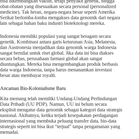
bisa dikembangkan vaksin, terapi penyakit genetik, hingga
obat-obatan yang disesuaikan secara personal (personalized
medicine). Tak heran, negara-negara besar seperti Amerika
Serikat berlomba-lomba mengakses data genomik dari negara
lain sebagai bahan baku industri bioteknologi mereka.
Indonesia memiliki populasi yang sangat beragam secara
genetik. Kombinasi antara garis keturunan Asia, Melanesia,
dan Austronesia menjadikan data genomik warga Indonesia
sangat bernilai untuk riset global. Jika data ini bisa diakses
secara bebas, perusahaan farmasi global akan sangat
diuntungkan. Mereka bisa mengembangkan produk berbasis
data warga Indonesia, tanpa harus menanamkan investasi
besar atau membayar royalti.
Ancaman Bio-Kolonialisme Baru
Kita memang telah memiliki Undang-Undang Perlindungan
Data Pribadi (UU PDP). Namun, UU ini belum secara
eksplisit mengatur data genomik sebagai kategori data strategis
nasional. Akibatnya, ketika terjadi kesepakatan perdagangan
internasional yang membuka peluang transfer data, bio-data
strategis seperti ini bisa ikut “terjual” tanpa pengamanan yang
memadai.