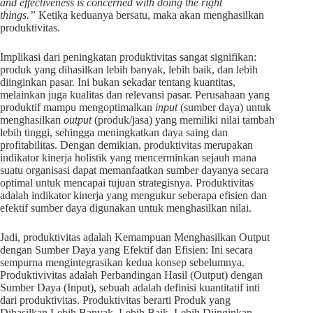
and effectiveness is concerned with doing the right
things.”
Ketika keduanya bersatu, maka akan menghasilkan
produktivitas.
Implikasi dari peningkatan produktivitas sangat signifikan:
produk yang dihasilkan lebih banyak, lebih baik, dan lebih
diinginkan pasar. Ini bukan sekadar tentang kuantitas,
melainkan juga kualitas dan relevansi pasar. Perusahaan yang
produktif mampu mengoptimalkan
input
(sumber daya) untuk
menghasilkan
output
(produk/jasa) yang memiliki nilai tambah
lebih tinggi, sehingga meningkatkan daya saing dan
profitabilitas. Dengan demikian, produktivitas merupakan
indikator kinerja holistik yang mencerminkan sejauh mana
suatu organisasi dapat memanfaatkan sumber dayanya secara
optimal untuk mencapai tujuan strategisnya. Produktivitas
adalah indikator kinerja yang mengukur seberapa efisien dan
efektif sumber daya digunakan untuk menghasilkan nilai.
Jadi, produktivitas adalah Kemampuan Menghasilkan Output
dengan Sumber Daya yang Efektif dan Efisien: Ini secara
sempurna mengintegrasikan kedua konsep sebelumnya.
Produktivivitas adalah Perbandingan Hasil (Output) dengan
Sumber Daya (Input), sebuah adalah definisi kuantitatif inti
dari produktivitas. Produktivitas berarti Produk yang
Dihasilkan Lebih Banyak, Lebih Baik, Lebih Diinginkan