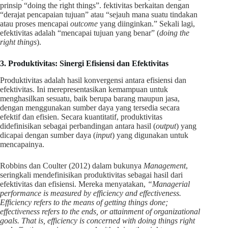
prinsip “doing the right things”. fektivitas berkaitan dengan
“derajat pencapaian tujuan” atau “sejauh mana suatu tindakan
atau proses mencapai
outcome
yang diinginkan.” Sekali lagi,
efektivitas adalah “mencapai tujuan yang benar” (
doing the
right things
).
3. Produktivitas: Sinergi Efisiensi dan Efektivitas
Produktivitas adalah hasil konvergensi antara efisiensi dan
efektivitas. Ini merepresentasikan kemampuan untuk
menghasilkan sesuatu, baik berupa barang maupun jasa,
dengan menggunakan sumber daya yang tersedia secara
efektif dan efisien. Secara kuantitatif, produktivitas
didefinisikan sebagai perbandingan antara hasil (
output
) yang
dicapai dengan sumber daya (
input
) yang digunakan untuk
mencapainya.
Robbins dan Coulter (2012) dalam bukunya
Management
,
seringkali mendefinisikan produktivitas sebagai hasil dari
efektivitas dan efisiensi. Mereka menyatakan,
“Managerial
performance is measured by efficiency and effectiveness.
Efficiency refers to the means of getting things done;
effectiveness refers to the ends, or attainment of organizational
goals. That is, efficiency is concerned with doing things right