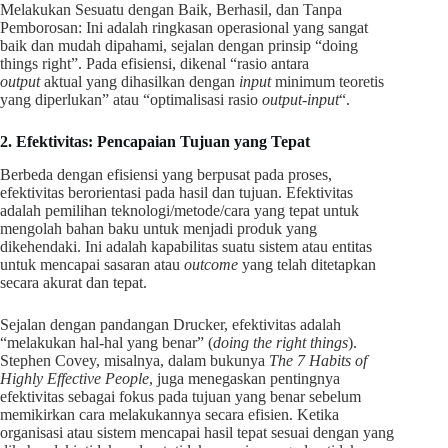
Melakukan Sesuatu dengan Baik, Berhasil, dan Tanpa
Pemborosan: Ini adalah ringkasan operasional yang sangat
baik dan mudah dipahami, sejalan dengan prinsip “doing
things right”. Pada efisiensi, dikenal “rasio antara
output
aktual yang dihasilkan dengan
input
minimum teoretis
yang diperlukan” atau “optimalisasi rasio
output-input
“.
2. Efektivitas: Pencapaian Tujuan yang Tepat
Berbeda dengan efisiensi yang berpusat pada proses,
efektivitas berorientasi pada hasil dan tujuan. Efektivitas
adalah pemilihan teknologi/metode/cara yang tepat untuk
mengolah bahan baku untuk menjadi produk yang
dikehendaki. Ini adalah kapabilitas suatu sistem atau entitas
untuk mencapai sasaran atau
outcome
yang telah ditetapkan
secara akurat dan tepat.
Sejalan dengan pandangan Drucker, efektivitas adalah
“melakukan hal-hal yang benar” (
doing the right things
).
Stephen Covey, misalnya, dalam bukunya
The 7 Habits of
Highly Effective People
, juga menegaskan pentingnya
efektivitas sebagai fokus pada tujuan yang benar sebelum
memikirkan cara melakukannya secara efisien. Ketika
organisasi atau sistem mencapai hasil tepat sesuai dengan yang