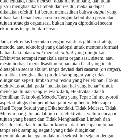
dikehendaki, tidak meleset, tidak menyimpang, dan tidak
justru menghasilkan limbah dan residu, maka ia dapat
dikatakan efektif. Ini berarti memastikan bahwa
output
yang
dihasilkan benar-benar sesuai dengan kebutuhan pasar atau
tujuan strategis organisasi, bukan hanya diproduksi secara
ekonomis tetapi tidak relevan.
Jadi, efektivitas berkaitan dengan validitas pilihan strategi,
metode, atau teknologi yang diadopsi untuk mentransformasi
bahan baku atau
input
menjadi
output
yang diinginkan.
Efektivitas tercapai manakala suatu organisasi, sistem, atau
mesin berhasil merealisasikan tujuan atau hasil yang telah
ditetapkan secara akurat, tanpa deviasi dari sasaran (
on target
),
dan tidak menghasilkan produk sampingan yang tidak
diinginkan seperti limbah atau residu yang berlebihan. Fokus
efektivitas adalah pada “melakukan hal yang benar” untuk
mencapai tujuan yang relevan. Jadi, efektivitas adalah
Pemilihan Teknologi/Metode/Cara yang Tepat: Ini menyoroti
aspek strategis dan pemilihan jalur yang benar; Mencapai
Hasil Tepat Sesuai yang Dikehendaki, Tidak Meleset, Tidak
Menyimpang: Ini adalah inti dari efektivitas, yaitu mencapai
tujuan yang benar; dan Tidak Menghasilkan Limbah dan
Residu: Ini adalah indikator konkret dari pencapaian tujuan
tanpa efek samping negatif yang tidak diinginkan,
menunjukkan ketepatan dalam eksekusi. Ini sejalan dengan