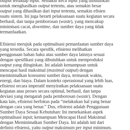
output
terhadap
input
. Semakin kecil
input
yang dibutuhkan
untuk menghasilkan
output
tertentu, atau semakin besar
output
yang dihasilkan dari
input
tertentu, semakin efisien
suatu sistem. Ini juga berarti pelaksanaan suatu kegiatan secara
berhasil, dan tanpa pemborosan (
waste
), yang mencakup
minimisasi cacat,
downtime
, dan sumber daya yang tidak
termanfaatkan.
Efisiensi merujuk pada optimalisasi pemanfaatan sumber daya
yang tersedia. Secara spesifik, efisiensi melibatkan
penggunaan bahan baku atau sumber daya lainnya sesuai
dengan spesifikasi yang dibutuhkan untuk memproduksi
output
yang diinginkan. Ini adalah kemampuan untuk
mencapai hasil maksimal (
maximal output
) dengan
meminimalkan konsumsi sumber daya, termasuk waktu,
energi, dan biaya. Dalam konteks operasional yang lebih luas,
efisiensi secara imperatif menyiratkan pelaksanaan suatu
kegiatan atau proses secara optimal, berhasil, dan tanpa
deviasi yang mengarah pada pemborosan (
waste
). Dengan
kata lain, efisiensi berfokus pada “melakukan hal yang benar
dengan cara yang benar.” Dus, efisiensi adalah Penggunaan
Sumber Daya Sesuai Kebutuhan: Ini menekankan aspek
optimalisasi input; kemampuan Mencapai Hasil Maksimal
dengan Meminimalkan Sumber Daya. Ini adalah inti dari
definisi efisiensi, yaitu
output
maksimum per
input
minimum.