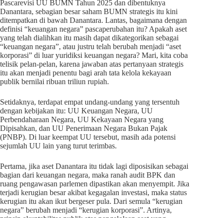
Pascarevisi UU BUMN Tahun 2025 dan dibentuknya
Danantara, sebagian besar saham BUMN strategis itu kini
ditempatkan di bawah Danantara. Lantas, bagaimana dengan
definisi “keuangan negara” pascaperubahan itu? Apakah aset
yang telah dialihkan itu masih dapat dikategorikan sebagai
“keuangan negara”, atau justru telah berubah menjadi “aset
korporasi” di luar yuridiksi keuangan negara? Mari, kita coba
telisik pelan-pelan, karena jawaban atas pertanyaan strategis
itu akan menjadi penentu bagi arah tata kelola kekayaan
publik bernilai ribuan triliun rupiah.
Setidaknya, terdapat empat undang-undang yang tersentuh
dengan kebijakan itu: UU Keuangan Negara, UU
Perbendaharaan Negara, UU Kekayaan Negara yang
Dipisahkan, dan UU Penerimaan Negara Bukan Pajak
(PNBP). Di luar keempat UU tersebut, masih ada potensi
sejumlah UU lain yang turut terimbas.
Pertama, jika aset Danantara itu tidak lagi diposisikan sebagai
bagian dari keuangan negara, maka ranah audit BPK dan
ruang pengawasan parlemen dipastikan akan menyempit. Jika
terjadi kerugian besar akibat kegagalan investasi, maka status
kerugian itu akan ikut bergeser pula. Dari semula “kerugian
negara” berubah menjadi “kerugian korporasi”. Artinya,