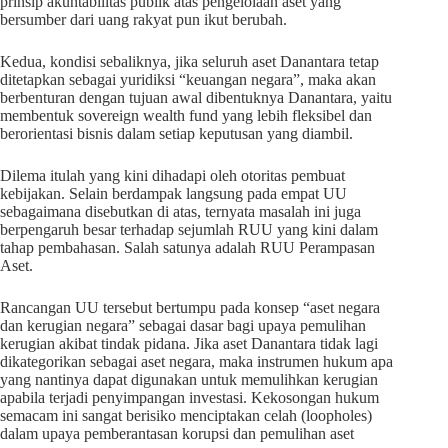
prinsip akuntabilitas publik atas pengelolaan aset yang
bersumber dari uang rakyat pun ikut berubah.
Kedua, kondisi sebaliknya, jika seluruh aset Danantara tetap
ditetapkan sebagai yuridiksi “keuangan negara”, maka akan
berbenturan dengan tujuan awal dibentuknya Danantara, yaitu
membentuk sovereign wealth fund yang lebih fleksibel dan
berorientasi bisnis dalam setiap keputusan yang diambil.
Dilema itulah yang kini dihadapi oleh otoritas pembuat
kebijakan. Selain berdampak langsung pada empat UU
sebagaimana disebutkan di atas, ternyata masalah ini juga
berpengaruh besar terhadap sejumlah RUU yang kini dalam
tahap pembahasan. Salah satunya adalah RUU Perampasan
Aset.
Rancangan UU tersebut bertumpu pada konsep “aset negara
dan kerugian negara” sebagai dasar bagi upaya pemulihan
kerugian akibat tindak pidana. Jika aset Danantara tidak lagi
dikategorikan sebagai aset negara, maka instrumen hukum apa
yang nantinya dapat digunakan untuk memulihkan kerugian
apabila terjadi penyimpangan investasi. Kekosongan hukum
semacam ini sangat berisiko menciptakan celah (loopholes)
dalam upaya pemberantasan korupsi dan pemulihan aset