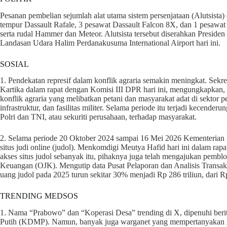
Pesanan pembelian sejumlah alat utama sistem persenjataan (Alutsista) 
tempur Dassault Rafale, 3 pesawat Dassault Falcon 8X, dan 1 pesawa
serta rudal Hammer dan Meteor. Alutsista tersebut diserahkan Presid
Landasan Udara Halim Perdanakusuma International Airport hari ini.
SOSIAL
1. Pendekatan represif dalam konflik agraria semakin meningkat. Sek
Kartika dalam rapat dengan Komisi III DPR hari ini, mengungkapkan, 
konflik agraria yang melibatkan petani dan masyarakat adat di sekto
infrastruktur, dan fasilitas militer. Selama periode itu terjadi kecende
Polri dan TNI, atau sekuriti perusahaan, terhadap masyarakat.
2. Selama periode 20 Oktober 2024 sampai 16 Mei 2026 Kementerian
situs judi online (judol). Menkomdigi Meutya Hafid hari ini dalam r
akses situs judol sebanyak itu, pihaknya juga telah mengajukan pemblo
Keuangan (OJK). Mengutip data Pusat Pelaporan dan Analisis Trans
uang judol pada 2025 turun sekitar 30% menjadi Rp 286 triliun, dari R
TRENDING MEDSOS
1. Nama “Prabowo” dan “Koperasi Desa” trending di X, dipenuhi beri
Putih (KDMP). Namun, banyak juga warganet yang mempertanyakan KD