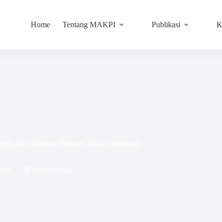
Home
Tentang MAKPI
Publikasi
K
t, dan Alutsista Perancis Tiba di Indonesia
2026
Brief Update