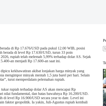
P
at berada di Rp 17.676/USD pada pukul 12.00 WIB, posisi
h berada di level Rp 17.630/USD, turun 33 poin
N
 2026, rupiah telah melemah 5,99% terhadap dolar AS. Sejak
re
.400-an menjadi Rp 17.600-an saat ini.
T
 dipicu kekhawatiran akibat lonjakan harga minyak yang
ia mengimpor minyak mentah 1,5 juta barel per hari. Selain
olar”, turut memperdalam pelemahan rupiah.
ai tukar rupiah terhadap dolar AS akan mencapai Rp
ri nilai fundamental, dan batas bawahnya Rp 16.200/USD.
ih di level Rp 16.900/USD secara year to date. Level ini
ain faktor geopolitik. Ia yakin, Juli-Agustus rupiah kembali