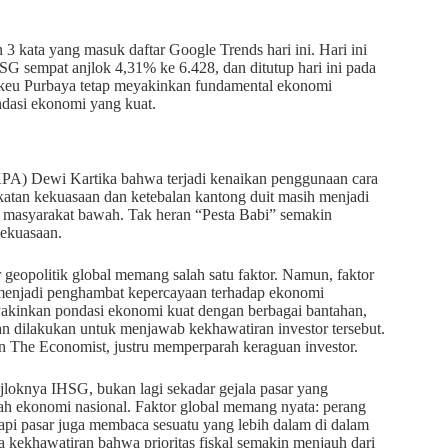
3 kata yang masuk daftar Google Trends hari ini. Hari ini
G sempat anjlok 4,31% ke 6.428, dan ditutup hari ini pada
enkeu Purbaya tetap meyakinkan fundamental ekonomi
ondasi ekonomi yang kuat.
PA) Dewi Kartika bahwa terjadi kenaikan penggunaan cara
ekatan kekuasaan dan ketebalan kantong duit masih menjadi
n masyarakat bawah. Tak heran “Pesta Babi” semakin
kekuasaan.
 geopolitik global memang salah satu faktor. Namun, faktor
 menjadi penghambat kepercayaan terhadap ekonomi
meyakinkan pondasi ekonomi kuat dengan berbagai bantahan,
n dilakukan untuk menjawab kekhawatiran investor tersebut.
n The Economist, justru memperparah keraguan investor.
oknya IHSG, bukan lagi sekadar gejala pasar yang
rah ekonomi nasional. Faktor global memang nyata: perang
api pasar juga membaca sesuatu yang lebih dalam di dalam
ta kekhawatiran bahwa prioritas fiskal semakin menjauh dari