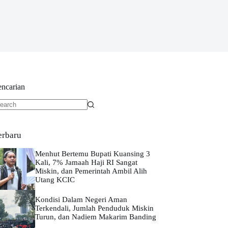
encarian
o
sults
erbaru
Menhut Bertemu Bupati Kuansing 3
Kali, 7% Jamaah Haji RI Sangat
Miskin, dan Pemerintah Ambil Alih
Utang KCIC
Kondisi Dalam Negeri Aman
Terkendali, Jumlah Penduduk Miskin
Turun, dan Nadiem Makarim Banding