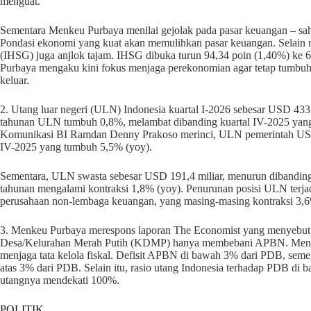
menguat.
Sementara Menkeu Purbaya menilai gejolak pada pasar keuangan – sa
Pondasi ekonomi yang kuat akan memulihkan pasar keuangan. Selain 
(IHSG) juga anjlok tajam. IHSG dibuka turun 94,34 poin (1,40%) ke
Purbaya mengaku kini fokus menjaga perekonomian agar tetap tumbuh, d
keluar.
2. Utang luar negeri (ULN) Indonesia kuartal I-2026 sebesar USD 433,
tahunan ULN tumbuh 0,8%, melambat dibanding kuartal IV-2025 yang 
Komunikasi BI Ramdan Denny Prakoso merinci, ULN pemerintah USD 21
IV-2025 yang tumbuh 5,5% (yoy).
Sementara, ULN swasta sebesar USD 191,4 miliar, menurun dibandingk
tahunan mengalami kontraksi 1,8% (yoy). Penurunan posisi ULN ter
perusahaan non-lembaga keuangan, yang masing-masing kontraksi 3,6
3. Menkeu Purbaya merespons laporan The Economist yang menyebut
Desa/Kelurahan Merah Putih (KDMP) hanya membebani APBN. Menuru
menjaga tata kelola fiskal. Defisit APBN di bawah 3% dari PDB, semen
atas 3% dari PDB. Selain itu, rasio utang Indonesia terhadap PDB di 
utangnya mendekati 100%.
POLITIK