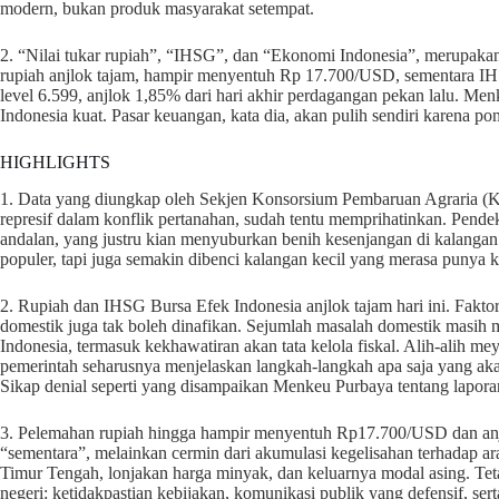
modern, bukan produk masyarakat setempat.
2. “Nilai tukar rupiah”, “IHSG”, dan “Ekonomi Indonesia”, merupakan 
rupiah anjlok tajam, hampir menyentuh Rp 17.700/USD, sementara IHS
level 6.599, anjlok 1,85% dari hari akhir perdagangan pekan lalu. M
Indonesia kuat. Pasar keuangan, kata dia, akan pulih sendiri karena p
HIGHLIGHTS
1. Data yang diungkap oleh Sekjen Konsorsium Pembaruan Agraria (K
represif dalam konflik pertanahan, sudah tentu memprihatinkan. Pend
andalan, yang justru kian menyuburkan benih kesenjangan di kalanga
populer, tapi juga semakin dibenci kalangan kecil yang merasa punya 
2. Rupiah dan IHSG Bursa Efek Indonesia anjlok tajam hari ini. Faktor
domestik juga tak boleh dinafikan. Sejumlah masalah domestik masih
Indonesia, termasuk kekhawatiran akan tata kelola fiskal. Alih-alih 
pemerintah seharusnya menjelaskan langkah-langkah apa saja yang aka
Sikap denial seperti yang disampaikan Menkeu Purbaya tentang lapora
3. Pelemahan rupiah hingga hampir menyentuh Rp17.700/USD dan anjl
“sementara”, melainkan cermin dari akumulasi kegelisahan terhadap a
Timur Tengah, lonjakan harga minyak, dan keluarnya modal asing. Tet
negeri: ketidakpastian kebijakan, komunikasi publik yang defensif, ser