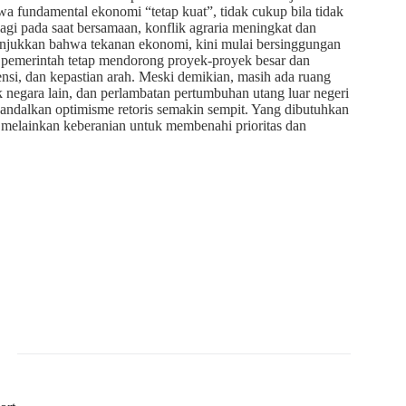
hwa fundamental ekonomi “tetap kuat”, tidak cukup bila tidak
gi pada saat bersamaan, konflik agraria meningkat dan
enunjukkan bahwa tekanan ekonomi, kini mulai bersinggungan
ut, pemerintah tetap mendorong proyek-proyek besar dan
siensi, dan kepastian arah. Meski demikian, masih ada ruang
ak negara lain, dan perlambatan pertumbuhan utang luar negeri
ndalkan optimisme retoris semakin sempit. Yang dibutuhkan
 melainkan keberanian untuk membenahi prioritas dan