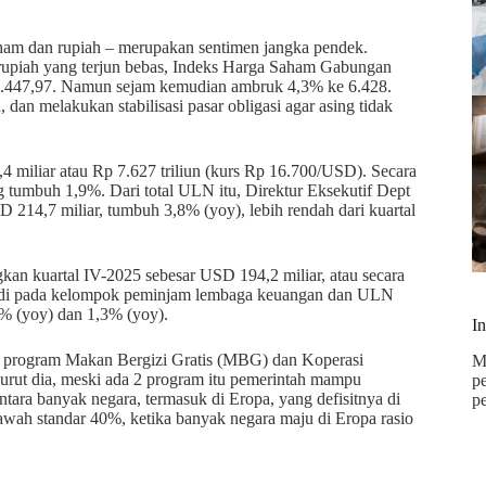
ham dan rupiah – merupakan sentimen jangka pendek.
rupiah yang terjun bebas, Indeks Harga Saham Gabungan
 6.447,97. Namun sejam kemudian ambruk 4,3% ke 6.428.
an melakukan stabilisasi pasar obligasi agar asing tidak
4 miliar atau Rp 7.627 triliun (kurs Rp 16.700/USD). Secara
tumbuh 1,9%. Dari total ULN itu, Direktur Eksekutif Dept
4,7 miliar, tumbuh 3,8% (yoy), lebih rendah dari kuartal
an kuartal IV-2025 sebesar USD 194,2 miliar, atau secara
jadi pada kelompok peminjam lembaga keuangan dan ULN
% (yoy) dan 1,3% (yoy).
I
 program Makan Bergizi Gratis (MBG) dan Koperasi
M
t dia, meski ada 2 program itu pemerintah mampu
p
tara banyak negara, termasuk di Eropa, yang defisitnya di
p
bawah standar 40%, ketika banyak negara maju di Eropa rasio