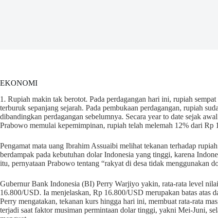
EKONOMI
1. Rupiah makin tak berotot. Pada perdagangan hari ini, rupiah semp
terburuk sepanjang sejarah. Pada pembukaan perdagangan, rupiah suda
dibandingkan perdagangan sebelumnya. Secara year to date sejak awal
Prabowo memulai kepemimpinan, rupiah telah melemah 12% dari Rp 15
Pengamat mata uang Ibrahim Assuaibi melihat tekanan terhadap rupiah
berdampak pada kebutuhan dolar Indonesia yang tinggi, karena Indones
itu, pernyataan Prabowo tentang “rakyat di desa tidak menggunakan d
Gubernur Bank Indonesia (BI) Perry Warjiyo yakin, rata-rata level nil
16.800/USD. Ia menjelaskan, Rp 16.800/USD merupakan batas atas da
Perry mengatakan, tekanan kurs hingga hari ini, membuat rata-rata mas
terjadi saat faktor musiman permintaan dolar tinggi, yakni Mei-Juni, sel