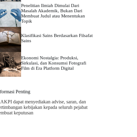
Penelitian Ilmiah Dimulai Dari
Masalah Akademik, Bukan Dari
Membuat Judul atau Menentukan
Topik
Klasifikasi Sains Berdasarkan Filsafat
Sains
Ekonomi Nostalgia: Produksi,
Sirkulasi, dan Konsumsi Fotografi
Film di Era Platform Digital
nformasi Penting
AKPI dapat menyediakan advise, saran, dan
ertimbangan kebijakan kepada seluruh pejabat
embuat keputusan