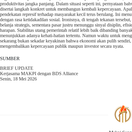
produktivitas jangka panjang. Dalam situasi seperti ini, pernyataan ba
disertai langkah konkret untuk membangun kembali kepercayaan. Apala
pendekatan represif terhadap masyarakat kecil terus berulang. Ini m
dengan rasa ketidakadilan sosial. Ironisnya, di tengah tekanan terseb
belanja strategis, sementara pasar justru menunggu sinyal disiplin, efi
harapan. Stabilitas utang pemerintah relatif lebih baik dibanding bany
menunjukkan adanya kehati-hatian tertentu. Namun waktu untuk menga
sekarang bukan sekadar keyakinan bahwa ekonomi akan pulih sendiri,
mengembalikan kepercayaan publik maupun investor secara nyata.
SUMBER
BRIEF UPDATE
Kerjasama MAKPI dengan BDS Alliance
Senin, 18 Mei 2026