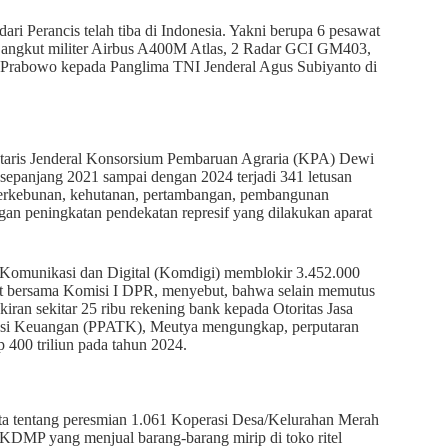
dari Perancis telah tiba di Indonesia. Yakni berupa 6 pesawat
t angkut militer Airbus A400M Atlas, 2 Radar GCI GM403,
en Prabowo kepada Panglima TNI Jenderal Agus Subiyanto di
retaris Jenderal Konsorsium Pembaruan Agraria (KPA) Dewi
sepanjang 2021 sampai dengan 2024 terjadi 341 letusan
r perkebunan, kehutanan, pertambangan, pembangunan
rungan peningkatan pendekatan represif yang dilakukan aparat
 Komunikasi dan Digital (Komdigi) memblokir 3.452.000
apat bersama Komisi I DPR, menyebut, bahwa selain memutus
kiran sekitar 25 ribu rekening bank kepada Otoritas Jasa
aksi Keuangan (PPATK), Meutya mengungkap, perputaran
p 400 triliun pada tahun 2024.
ta tentang peresmian 1.061 Koperasi Desa/Kelurahan Merah
MP yang menjual barang-barang mirip di toko ritel