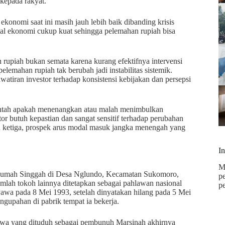
kepada rakyat.
nomi saat ini masih jauh lebih baik dibanding krisis
al ekonomi cukup kuat sehingga pelemahan rupiah bisa
upiah bukan semata karena kurang efektifnya intervensi
pelemahan rupiah tak berubah jadi instabilitas sistemik.
hawatiran investor terhadap konsistensi kebijakan dan persepsi
erintah apakah menenangkan atau malah menimbulkan
tor butuh kepastian dan sangat sensitif terhadap perubahan
an ketiga, prospek arus modal masuk jangka menengah yang
I
M
 Rumah Singgah di Desa Nglundo, Kecamatan Sukomoro,
p
lah tokoh lainnya ditetapkan sebagai pahlawan nasional
p
wa pada 8 Mei 1993, setelah dinyatakan hilang pada 5 Mei
upahan di pabrik tempat ia bekerja.
akwa yang dituduh sebagai pembunuh Marsinah akhirnya