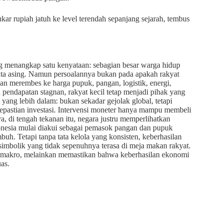
tukar rupiah jatuh ke level terendah sepanjang sejarah, tembus
g menangkap satu kenyataan: sebagian besar warga hidup
uta asing. Namun persoalannya bukan pada apakah rakyat
n merembes ke harga pupuk, pangan, logistik, energi,
 pendapatan stagnan, rakyat kecil tetap menjadi pihak yang
 yang lebih dalam: bukan sekadar gejolak global, tetapi
 kepastian investasi. Intervensi moneter hanya mampu membeli
a, di tengah tekanan itu, negara justru memperlihatkan
Indonesia mulai diakui sebagai pemasok pangan dan pupuk
buh. Tetapi tanpa tata kelola yang konsisten, keberhasilan
mbolik yang tidak sepenuhnya terasa di meja makan rakyat.
a makro, melainkan memastikan bahwa keberhasilan ekonomi
as.