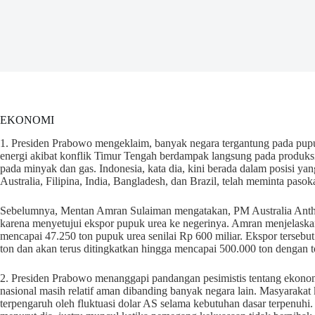
EKONOMI
1. Presiden Prabowo mengeklaim, banyak negara tergantung pada pupuk
energi akibat konflik Timur Tengah berdampak langsung pada produks
pada minyak dan gas. Indonesia, kata dia, kini berada dalam posisi y
Australia, Filipina, India, Bangladesh, dan Brazil, telah meminta paso
Sebelumnya, Mentan Amran Sulaiman mengatakan, PM Australia Antho
karena menyetujui ekspor pupuk urea ke negerinya. Amran menjelaskan
mencapai 47.250 ton pupuk urea senilai Rp 600 miliar. Ekspor terseb
ton dan akan terus ditingkatkan hingga mencapai 500.000 ton dengan tota
2. Presiden Prabowo menanggapi pandangan pesimistis tentang ekonom
nasional masih relatif aman dibanding banyak negara lain. Masyarakat ke
terpengaruh oleh fluktuasi dolar AS selama kebutuhan dasar terpenuhi. 