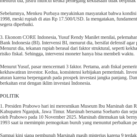
menurut dia, justru muncul ketika pemegang kekuasaan tidak berpihak 
Sebelumnya, Menkeu Purbaya meyakinkan masyarakat bahwa kondisi eko
1998, meski rupiah di atas Rp 17.500/USD. Ia mengatakan, fundament
segera diperbaiki.
3. Ekonom CORE Indonesia, Yusuf Rendy Manilet menilai, pelemahan r
Bank Indonesia (BI). Intervensi BI, menurut dia, bersifat defensif agar 
Menurut dia, tekanan rupiah berasal dari faktor struktural, seperti kek
risiko fiskal. Sehingga, intervensi moneter hanya bisa membeli waktu.
Menurut Yusuf, pasar mencermati 3 faktor. Pertama, arah fiskal pem
kekhawatiran investor. Kedua, konsistensi kebijakan pemerintah. Inves
aturan karena berpengaruh pada prospek investasi jangka panjang. D
berkaitan erat dengan iklim investasi Indonesia.
POLITIK
1. Presiden Prabowo hari ini meresmikan Museum Ibu Marsinah dan
Kabupaten Nganjuk, Jawa Timur. Marsinah bersama Soeharto dan sejum
oleh Prabowo pada 10 November 2025. Marsinah ditemukan tak bernya
1993 saat ia memimpin pemogokan buruh yang menuntut perbaikan peng
Sampai kini siapa pembunuh Marsinah masih misterius karena 9 terd