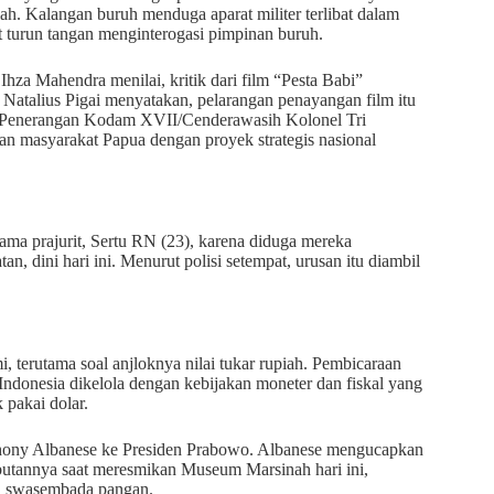
h. Kalangan buruh menduga aparat militer terlibat dalam
at turun tangan menginterogasi pimpinan buruh.
za Mahendra menilai, kritik dari film “Pesta Babi”
 Natalius Pigai menyatakan, pelarangan penayangan film itu
a Penerangan Kodam XVII/Cenderawasih Kolonel Tri
an masyarakat Papua dengan proyek strategis nasional
ama prajurit, Sertu RN (23), karena diduga mereka
n, dini hari ini. Menurut polisi setempat, urusan itu diambil
 terutama soal anjloknya nilai tukar rupiah. Pembicaraan
donesia dikelola dengan kebijakan moneter dan fiskal yang
 pakai dolar.
Anthony Albanese ke Presiden Prabowo. Albanese mengucapkan
mbutannya saat meresmikan Museum Marsinah hari ini,
n swasembada pangan.