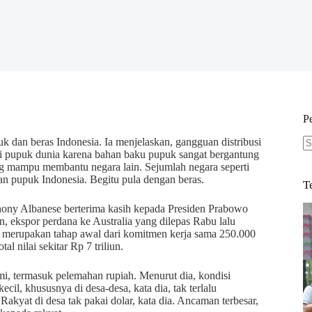
P
 dan beras Indonesia. Ia menjelaskan, gangguan distribusi
i pupuk dunia karena bahan baku pupuk sangat bergantung
N
ang mampu membantu negara lain. Sejumlah negara seperti
re
kan pupuk Indonesia. Begitu pula dengan beras.
T
ny Albanese berterima kasih kepada Presiden Prabowo
, ekspor perdana ke Australia yang dilepas Rabu lalu
ut merupakan tahap awal dari komitmen kerja sama 250.000
l nilai sekitar Rp 7 triliun.
i, termasuk pelemahan rupiah. Menurut dia, kondisi
cil, khususnya di desa-desa, kata dia, tak terlalu
Rakyat di desa tak pakai dolar, kata dia. Ancaman terbesar,