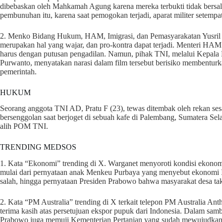
dibebaskan oleh Mahkamah Agung karena mereka terbukti tidak bersala
pembunuhan itu, karena saat pemogokan terjadi, aparat militer setemp
2. Menko Bidang Hukum, HAM, Imigrasi, dan Pemasyarakatan Yusril Ih
merupakan hal yang wajar, dan pro-kontra dapat terjadi. Menteri HAM
harus dengan putusan pengadilan. Namun, pihak TNI, melalui Kepal
Purwanto, menyatakan narasi dalam film tersebut berisiko membenturk
pemerintah.
HUKUM
Seorang anggota TNI AD, Pratu F (23), tewas ditembak oleh rekan ses
bersenggolan saat berjoget di sebuah kafe di Palembang, Sumatera Selata
alih POM TNI.
TRENDING MEDSOS
1. Kata “Ekonomi” trending di X. Warganet menyoroti kondisi ekonomi,
mulai dari pernyataan anak Menkeu Purbaya yang menyebut ekonomi In
salah, hingga pernyataan Presiden Prabowo bahwa masyarakat desa tak
2. Kata “PM Australia” trending di X terkait telepon PM Australia 
terima kasih atas persetujuan ekspor pupuk dari Indonesia. Dalam sa
Prabowo juga memuji Kementerian Pertanian yang sudah mewujudka