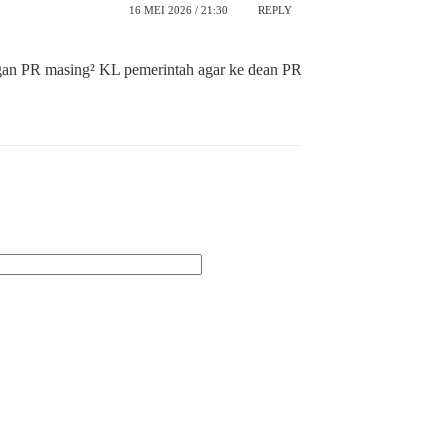
16 MEI 2026 / 21:30
REPLY
gan PR masing² KL pemerintah agar ke dean PR