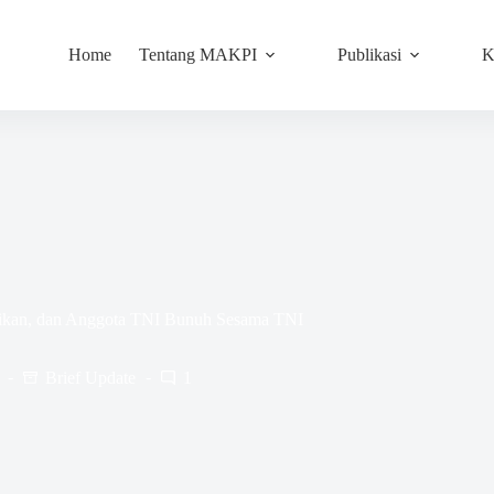
Home
Tentang MAKPI
Publikasi
K
ikan, dan Anggota TNI Bunuh Sesama TNI
Brief Update
1