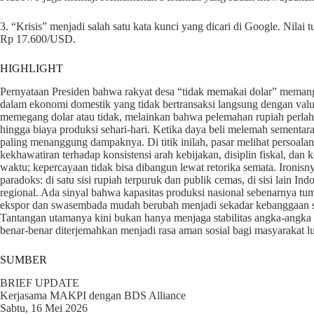
3. “Krisis” menjadi salah satu kata kunci yang dicari di Google. Nilai 
Rp 17.600/USD.
HIGHLIGHT
Pernyataan Presiden bahwa rakyat desa “tidak memakai dolar” meman
dalam ekonomi domestik yang tidak bertransaksi langsung dengan val
memegang dolar atau tidak, melainkan bahwa pelemahan rupiah perlaha
hingga biaya produksi sehari-hari. Ketika daya beli melemah sementara
paling menanggung dampaknya. Di titik inilah, pasar melihat persoalan
kekhawatiran terhadap konsistensi arah kebijakan, disiplin fiskal, dan
waktu; kepercayaan tidak bisa dibangun lewat retorika semata. Ironisny
paradoks: di satu sisi rupiah terpuruk dan publik cemas, di sisi lain 
regional. Ada sinyal bahwa kapasitas produksi nasional sebenarnya tum
ekspor dan swasembada mudah berubah menjadi sekadar kebanggaan si
Tantangan utamanya kini bukan hanya menjaga stabilitas angka-angk
benar-benar diterjemahkan menjadi rasa aman sosial bagi masyarakat lu
SUMBER
BRIEF UPDATE
Kerjasama MAKPI dengan BDS Alliance
Sabtu, 16 Mei 2026