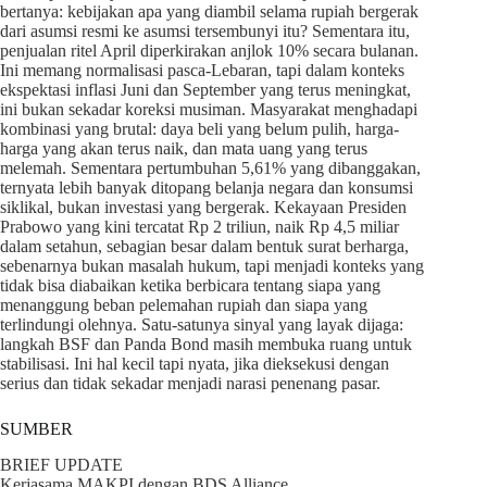
bertanya: kebijakan apa yang diambil selama rupiah bergerak
dari asumsi resmi ke asumsi tersembunyi itu? Sementara itu,
penjualan ritel April diperkirakan anjlok 10% secara bulanan.
Ini memang normalisasi pasca-Lebaran, tapi dalam konteks
ekspektasi inflasi Juni dan September yang terus meningkat,
ini bukan sekadar koreksi musiman. Masyarakat menghadapi
kombinasi yang brutal: daya beli yang belum pulih, harga-
harga yang akan terus naik, dan mata uang yang terus
melemah. Sementara pertumbuhan 5,61% yang dibanggakan,
ternyata lebih banyak ditopang belanja negara dan konsumsi
siklikal, bukan investasi yang bergerak. Kekayaan Presiden
Prabowo yang kini tercatat Rp 2 triliun, naik Rp 4,5 miliar
dalam setahun, sebagian besar dalam bentuk surat berharga,
sebenarnya bukan masalah hukum, tapi menjadi konteks yang
tidak bisa diabaikan ketika berbicara tentang siapa yang
menanggung beban pelemahan rupiah dan siapa yang
terlindungi olehnya. Satu-satunya sinyal yang layak dijaga:
langkah BSF dan Panda Bond masih membuka ruang untuk
stabilisasi. Ini hal kecil tapi nyata, jika dieksekusi dengan
serius dan tidak sekadar menjadi narasi penenang pasar.
SUMBER
BRIEF UPDATE
Kerjasama MAKPI dengan BDS Alliance