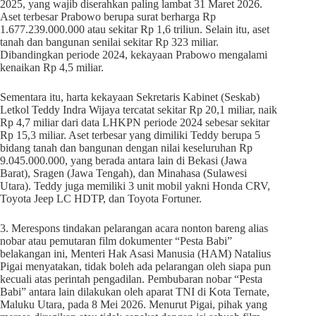
2025, yang wajib diserahkan paling lambat 31 Maret 2026.
Aset terbesar Prabowo berupa surat berharga Rp
1.677.239.000.000 atau sekitar Rp 1,6 triliun. Selain itu, aset
tanah dan bangunan senilai sekitar Rp 323 miliar.
Dibandingkan periode 2024, kekayaan Prabowo mengalami
kenaikan Rp 4,5 miliar.
Sementara itu, harta kekayaan Sekretaris Kabinet (Seskab)
Letkol Teddy Indra Wijaya tercatat sekitar Rp 20,1 miliar, naik
Rp 4,7 miliar dari data LHKPN periode 2024 sebesar sekitar
Rp 15,3 miliar. Aset terbesar yang dimiliki Teddy berupa 5
bidang tanah dan bangunan dengan nilai keseluruhan Rp
9.045.000.000, yang berada antara lain di Bekasi (Jawa
Barat), Sragen (Jawa Tengah), dan Minahasa (Sulawesi
Utara). Teddy juga memiliki 3 unit mobil yakni Honda CRV,
Toyota Jeep LC HDTP, dan Toyota Fortuner.
3. Merespons tindakan pelarangan acara nonton bareng alias
nobar atau pemutaran film dokumenter “Pesta Babi”
belakangan ini, Menteri Hak Asasi Manusia (HAM) Natalius
Pigai menyatakan, tidak boleh ada pelarangan oleh siapa pun
kecuali atas perintah pengadilan. Pembubaran nobar “Pesta
Babi” antara lain dilakukan oleh aparat TNI di Kota Ternate,
Maluku Utara, pada 8 Mei 2026. Menurut Pigai, pihak yang