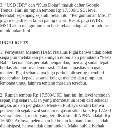
3. “USD IDR” dan “Kurs Dolar” masuk daftar Google
Trends. Hari ini rupiah tembus Rp 17.500/USD, level
terendah sepanjang sejarah. Selain itu, “Pengumuman MSCI”
juga menjadi kata kunci paling dicari. Besok pagi (WIB),
MSCI akan mengumumkan hasil rebalancing saham Indonesia
untuk bulan Juni.
HIGHLIGHTS
1. Pernyataan Menteri HAM Natalius Pigai bahwa tidak boleh
siapa pun melakukan pelarangan nobar atau pemutaran “Pesta
Babi” kecuali atas perintah pengadilan, memang sudah tepat
berdasarkan norma demokrasi. Dalam kapasitas sebagai
menteri, Pigai seharusnya juga perlu lebih sering memberi
pencerahan kepada sesama kolega menteri dan pimpinan
lembaga tinggi lainnya tentang masalah tersebut.
2. Rupiah tembus Rp 17.500/USD hari ini. Ini level terendah
sepanjang sejarah. Dan yang membuat ini lebih dari sekadar
angka, adalah pengakuan Menkeu Purbaya sendiri bahwa
pemerintah sejak awal sudah mengasumsikan kurs Rp 17.500
secara internal, meski yang tertulis resmi di APBN adalah Rp
16.500. Artinya, pelemahan ini bukan kejutan, karena sudah
diantisipasi, hanya tidak diumumkan. Maka publik berhak