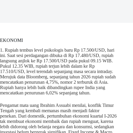
EKONOMI
1. Rupiah tembus level psikologis baru Rp 17.500/USD, hari
ini. Saat sesi perdagangan dibuka di Rp 17.480/USD, rupiah
langsung anjlok ke Rp 17.500/USD pada pukul 09.15 WIB.
Pukul 12.35 WIB, rupiah terjun lebih dalam ke Rp
17.510/USD, level terendah sepanjang masa secara intraday.
Merujuk data Bloomberg, sepanjang tahun 2026 rupiah sudah
mencatatkan penurunan 4,75%, nomor 2 terburuk di Asia.
Rupiah hanya lebih baik dibandingkan rupee India yang
mencatatkan penurunan 6,02% sepanjang tahun.
Pengamat mata uang Ibrahim Assuabi menilai, konflik Timur
Tengah yang kembali memanas masih menjadi faktor
penekan. Dari domestik, pertumbuhan ekonomi kuartal I-2026
tak membuat ekonomi membaik dan rupiah menguat, karena
lebih didorong oleh belanja negara dan konsumsi, sedangkan
investasi belum bergerak signifikan. Fixed Income & Macro