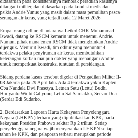
didasarkan pada konsistensinya menolak peradilan kasusnya
ditangani militer, dan didasarkan pada kondisi medis dan
psikis Andrie Yunus yang masih dalam masa pemulihan pasca-
serangan air keras, yang terjadi pada 12 Maret 2026.
Empat orang oditur, di antaranya Letkol CHK Muhammad
Iswadi, datang ke RSCM kemarin untuk menemui Andrie.
Namun, pihak manajemen RSCM tidak mengizinkan Andrie
dijenguk. Menurut Iswadi, tim oditur yang menuntut 4
terdakwa pelaku penyiraman air keras, membutuhkan
keterangan korban maupun dokter yang menangani Andrie
untuk memperkuat konstruksi tuntutan di persidangan.
Sidang perdana kasus tersebut digelar di Pengadilan Militer II-
08 Jakarta pada 29 April lalu. Ada 4 terdakwa yakni Kapten
Cba Nandala Dwi Prasetya, Letnan Satu (Lettu) Budhi
Hariyanto Widhi Cahyono, Lettu Sat Samiakka, Sersan Dua
(Serda) Edi Sudarko.
2. Berdasarkan Laporan Harta Kekayaan Penyelenggara
Negara (LHKPN) terbaru yang dipublikasikan KPK, harta
kekayaan Presiden Prabowo sekitar Rp 2 triliun. Setiap
penyelenggara negara wajib menyerahkan LHKPN setiap
tahun ke KPK, dan pelaporan terbaru merupakan periode