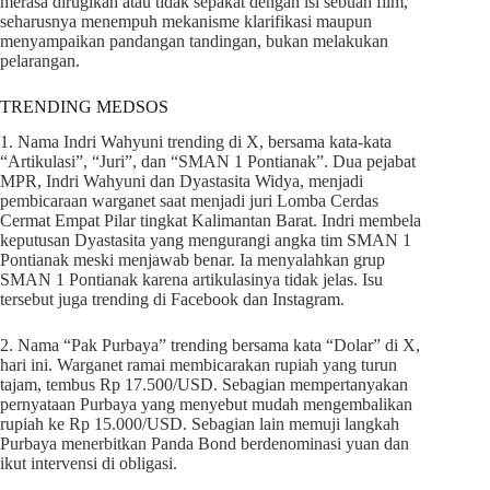
merasa dirugikan atau tidak sepakat dengan isi sebuah film,
seharusnya menempuh mekanisme klarifikasi maupun
menyampaikan pandangan tandingan, bukan melakukan
pelarangan.
TRENDING MEDSOS
1. Nama Indri Wahyuni trending di X, bersama kata-kata
“Artikulasi”, “Juri”, dan “SMAN 1 Pontianak”. Dua pejabat
MPR, Indri Wahyuni dan Dyastasita Widya, menjadi
pembicaraan warganet saat menjadi juri Lomba Cerdas
Cermat Empat Pilar tingkat Kalimantan Barat. Indri membela
keputusan Dyastasita yang mengurangi angka tim SMAN 1
Pontianak meski menjawab benar. Ia menyalahkan grup
SMAN 1 Pontianak karena artikulasinya tidak jelas. Isu
tersebut juga trending di Facebook dan Instagram.
2. Nama “Pak Purbaya” trending bersama kata “Dolar” di X,
hari ini. Warganet ramai membicarakan rupiah yang turun
tajam, tembus Rp 17.500/USD. Sebagian mempertanyakan
pernyataan Purbaya yang menyebut mudah mengembalikan
rupiah ke Rp 15.000/USD. Sebagian lain memuji langkah
Purbaya menerbitkan Panda Bond berdenominasi yuan dan
ikut intervensi di obligasi.