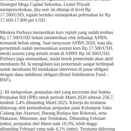
Strategist Mega Capital Sekuritas, Lionel Priyadi
memproyeksikan, jika sore ini ditutup di level Rp
17.500/USD, rupiah berisiko melanjutkan pelemahan ke Rp
17.600-17.800 per USD.
Menkeu Purbaya memastikan kurs rupiah yang sudah tembus
Rp 17.500/USD belum memberikan efek terhadap APBN,
termasuk beban utang. Saat menyusun APBN 2026, kata dia,
pemerintah sudah memasukkan asumsi kurs Rp 17.500/USD,
meski asumsi yang tertulis resmi di APBN Rp 16.500/USD.
Purbaya juga memastikan, mulai besok pemerintah akan aktif
membantu BI. Ia mengklaim kas pemerintah sangat berlimpah
untuk membantu BI melakukan intervensi di pasar obligasi
dengan dana stabilisasi obligasi (Bond Stabilization Fund –
BSF).
2. BI melaporkan, penjualan ritel yang tercermin dari Indeks
Penjualan Riil (IPR) untuk periode Maret 2026 sebesar 256,7,
tumbuh 3,4% dibanding Maret 2025. Kinerja itu terutama
didorong oleh pertumbuhan penjualan pada Kelompok Suku
Cadang dan Aksesori, Barang Budaya dan Rekreasi, serta
Makanan, Minuman, dan Tembakau. Dibanding Februari
(mtm), penjualan ritel Maret naik 10,3%, lebih tinggi
dibanding Februari yang naik 4,1% (mtm). Terutama didorong