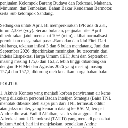
penjualan Kelompok Barang Budaya dan Rekreasi, Makanan,
Minuman, dan Tembakau, Bahan Bakar Kendaraan Bermotor,
serta Sub kelompok Sandang.
Sedangkan untuk April, BI memperkirakan IPR ada di 231,
turun 2,33% (yoy). Secara bulanan, penjualan ritel April
diperkirakan jatuh mencapai 10% (mtm), akibat normalisasi
permintaan masyarakat pasca-Ramadan dan Idul Fitri. Dari
sisi harga, tekanan inflasi 3 dan 6 bulan mendatang, Juni dan
September 2026, diperkirakan meningkat. Itu tercermin dari
Indeks Ekspektasi Harga Umum (IEH) Juni dan September,
masing-masing 175,6 dan 163,2, lebih tinggi dibandingkan
dengan IEH Mei dan Agustus 2026 yang masing-masing
157,4 dan 157,2, didorong oleh kenaikan harga bahan baku.
POLITIK
1. Aktivis Kontras yang menjadi korban penyiraman air keras
yang dilakukan personel Badan Intelijen Strategis (Bais) TNI,
menolak dibesuk oleh siapa pun dari TNI, termasuk oditur
atau jaksa militer, yang kemarin datang ke RSCM, tempat
Andrie dirawat. Fadhil Alfathan, salah satu anggota Tim
Advokasi untuk Demokrasi (TAUD) yang menjadi penasihat
hukum Andri, hari ini menjelaskan, penolakan Andrie