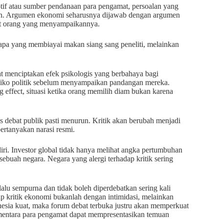
motif atau sumber pendanaan para pengamat, persoalan yang
ahuan. Argumen ekonomi seharusnya dijawab dengan argumen
iat orang yang menyampaikannya.
siapa yang membiayai makan siang sang peneliti, melainkan
at menciptakan efek psikologis yang berbahaya bagi
isiko politik sebelum menyampaikan pandangan mereka.
 effect, situasi ketika orang memilih diam bukan karena
.
as debat publik pasti menurun. Kritik akan berubah menjadi
ertanyakan narasi resmi.
iri. Investor global tidak hanya melihat angka pertumbuhan
i sebuah negara. Negara yang alergi terhadap kritik sering
lalu sempurna dan tidak boleh diperdebatkan sering kali
ap kritik ekonomi bukanlah dengan intimidasi, melainkan
esia kuat, maka forum debat terbuka justru akan memperkuat
 sementara para pengamat dapat mempresentasikan temuan