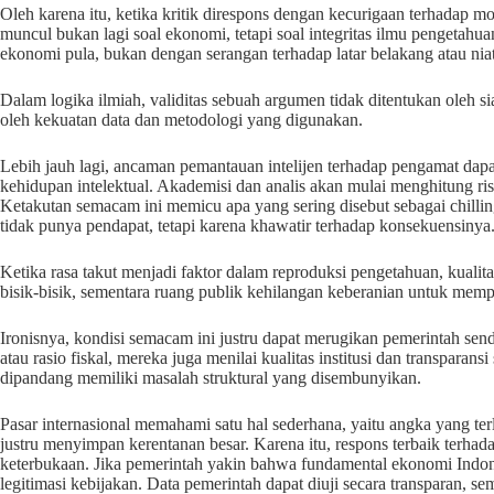
Oleh karena itu, ketika kritik direspons dengan kecurigaan terhadap 
muncul bukan lagi soal ekonomi, tetapi soal integritas ilmu penget
ekonomi pula, bukan dengan serangan terhadap latar belakang atau n
Dalam logika ilmiah, validitas sebuah argumen tidak ditentukan oleh 
oleh kekuatan data dan metodologi yang digunakan.
Lebih jauh lagi, ancaman pemantauan intelijen terhadap pengamat dap
kehidupan intelektual. Akademisi dan analis akan mulai menghitung r
Ketakutan semacam ini memicu apa yang sering disebut sebagai chilling
tidak punya pendapat, tetapi karena khawatir terhadap konsekuensinya
Ketika rasa takut menjadi faktor dalam reproduksi pengetahuan, kualit
bisik-bisik, sementara ruang publik kehilangan keberanian untuk memp
Ironisnya, kondisi semacam ini justru dapat merugikan pemerintah send
atau rasio fiskal, mereka juga menilai kualitas institusi dan transparans
dipandang memiliki masalah struktural yang disembunyikan.
Pasar internasional memahami satu hal sederhana, yaitu angka yang ter
justru menyimpan kerentanan besar. Karena itu, respons terbaik terhad
keterbukaan. Jika pemerintah yakin bahwa fundamental ekonomi Indon
legitimasi kebijakan. Data pemerintah dapat diuji secara transparan,