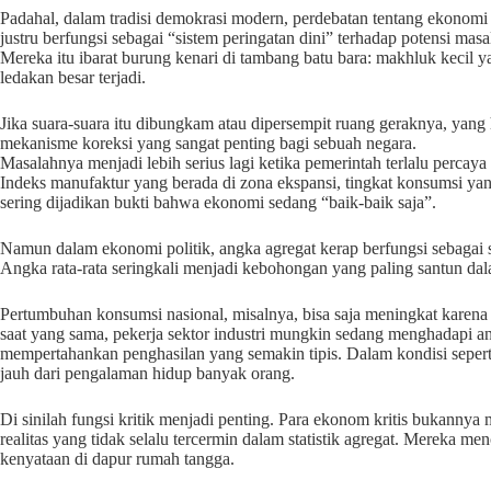
Padahal, dalam tradisi demokrasi modern, perdebatan tentang ekonomi 
justru berfungsi sebagai “sistem peringatan dini” terhadap potensi masa
Mereka itu ibarat burung kenari di tambang batu bara: makhluk kecil
ledakan besar terjadi.
Jika suara-suara itu dibungkam atau dipersempit ruang geraknya, yang 
mekanisme koreksi yang sangat penting bagi sebuah negara.
Masalahnya menjadi lebih serius lagi ketika pemerintah terlalu percay
Indeks manufaktur yang berada di zona ekspansi, tingkat konsumsi yang
sering dijadikan bukti bahwa ekonomi sedang “baik-baik saja”.
Namun dalam ekonomi politik, angka agregat kerap berfungsi sebagai 
Angka rata-rata seringkali menjadi kebohongan yang paling santun dala
Pertumbuhan konsumsi nasional, misalnya, bisa saja meningkat karena d
saat yang sama, pekerja sektor industri mungkin sedang menghadapi 
mempertahankan penghasilan yang semakin tipis. Dalam kondisi seperti
jauh dari pengalaman hidup banyak orang.
Di sinilah fungsi kritik menjadi penting. Para ekonom kritis bukanny
realitas yang tidak selalu tercermin dalam statistik agregat. Mereka me
kenyataan di dapur rumah tangga.