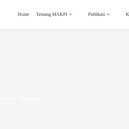
Home
Tentang MAKPI
Publikasi
K
n
ret 2026
Opini