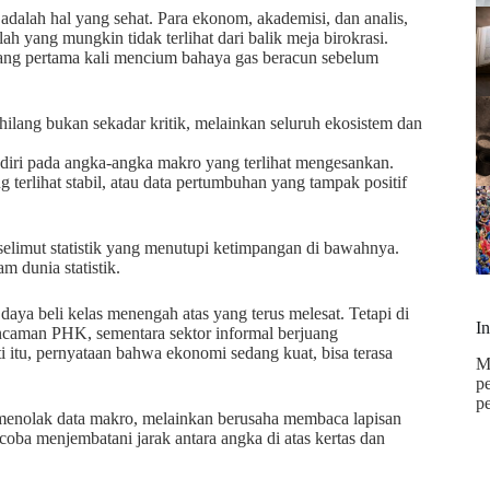
adalah hal yang sehat. Para ekonom, akademisi, dan analis,
lah yang mungkin tidak terlihat dari balik meja birokrasi.
 yang pertama kali mencium bahaya gas beracun sebelum
hilang bukan sekadar kritik, melainkan seluruh ekosistem dan
a diri pada angka-angka makro yang terlihat mengesankan.
 terlihat stabil, atau data pertumbuhan yang tampak positif
selimut statistik yang menutupi ketimpangan di bawahnya.
m dunia statistik.
aya beli kelas menengah atas yang terus melesat. Tetapi di
I
ancaman PHK, sementara sektor informal berjuang
 itu, pernyataan bahwa ekonomi sedang kuat, bisa terasa
M
p
p
a menolak data makro, melainkan berusaha membaca lapisan
ncoba menjembatani jarak antara angka di atas kertas dan