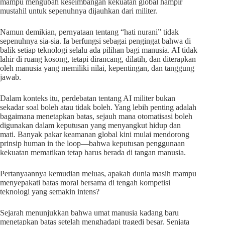
mampu mengubah keseimbangan kekuatan global hampir
mustahil untuk sepenuhnya dijauhkan dari militer.
Namun demikian, pernyataan tentang “hati nurani” tidak
sepenuhnya sia-sia. Ia berfungsi sebagai pengingat bahwa di
balik setiap teknologi selalu ada pilihan bagi manusia. AI tidak
lahir di ruang kosong, tetapi dirancang, dilatih, dan diterapkan
oleh manusia yang memiliki nilai, kepentingan, dan tanggung
jawab.
Dalam konteks itu, perdebatan tentang AI militer bukan
sekadar soal boleh atau tidak boleh. Yang lebih penting adalah
bagaimana menetapkan batas, sejauh mana otomatisasi boleh
digunakan dalam keputusan yang menyangkut hidup dan
mati. Banyak pakar keamanan global kini mulai mendorong
prinsip human in the loop—bahwa keputusan penggunaan
kekuatan mematikan tetap harus berada di tangan manusia.
Pertanyaannya kemudian meluas, apakah dunia masih mampu
menyepakati batas moral bersama di tengah kompetisi
teknologi yang semakin intens?
Sejarah menunjukkan bahwa umat manusia kadang baru
menetapkan batas setelah menghadapi tragedi besar. Senjata