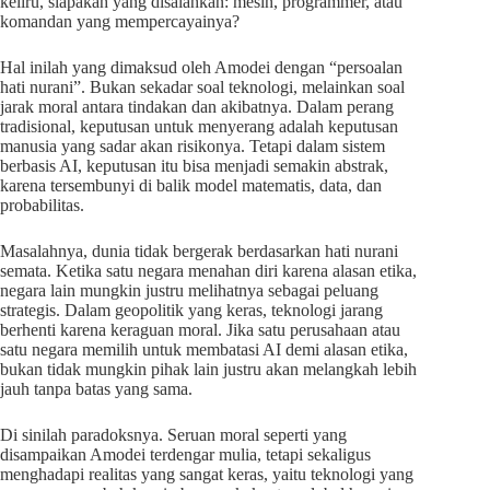
keliru, siapakah yang disalahkan: mesin, programmer, atau
komandan yang mempercayainya?
Hal inilah yang dimaksud oleh Amodei dengan “persoalan
hati nurani”. Bukan sekadar soal teknologi, melainkan soal
jarak moral antara tindakan dan akibatnya. Dalam perang
tradisional, keputusan untuk menyerang adalah keputusan
manusia yang sadar akan risikonya. Tetapi dalam sistem
berbasis AI, keputusan itu bisa menjadi semakin abstrak,
karena tersembunyi di balik model matematis, data, dan
probabilitas.
Masalahnya, dunia tidak bergerak berdasarkan hati nurani
semata. Ketika satu negara menahan diri karena alasan etika,
negara lain mungkin justru melihatnya sebagai peluang
strategis. Dalam geopolitik yang keras, teknologi jarang
berhenti karena keraguan moral. Jika satu perusahaan atau
satu negara memilih untuk membatasi AI demi alasan etika,
bukan tidak mungkin pihak lain justru akan melangkah lebih
jauh tanpa batas yang sama.
Di sinilah paradoksnya. Seruan moral seperti yang
disampaikan Amodei terdengar mulia, tetapi sekaligus
menghadapi realitas yang sangat keras, yaitu teknologi yang