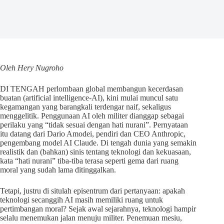
Oleh Hery Nugroho
DI TENGAH perlombaan global membangun kecerdasan
buatan (artificial intelligence-AI), kini mulai muncul satu
kegamangan yang barangkali terdengar naif, sekaligus
menggelitik. Penggunaan AI oleh militer dianggap sebagai
perilaku yang “tidak sesuai dengan hati nurani”. Pernyataan
itu datang dari Dario Amodei, pendiri dan CEO Anthropic,
pengembang model AI Claude. Di tengah dunia yang semakin
realistik dan (bahkan) sinis tentang teknologi dan kekuasaan,
kata “hati nurani” tiba-tiba terasa seperti gema dari ruang
moral yang sudah lama ditinggalkan.
Tetapi, justru di situlah episentrum dari pertanyaan: apakah
teknologi secanggih AI masih memiliki ruang untuk
pertimbangan moral? Sejak awal sejarahnya, teknologi hampir
selalu menemukan jalan menuju militer. Penemuan mesiu,