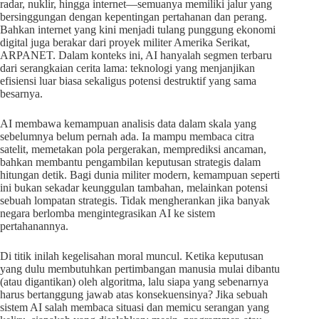
radar, nuklir, hingga internet—semuanya memiliki jalur yang
bersinggungan dengan kepentingan pertahanan dan perang.
Bahkan internet yang kini menjadi tulang punggung ekonomi
digital juga berakar dari proyek militer Amerika Serikat,
ARPANET. Dalam konteks ini, AI hanyalah segmen terbaru
dari serangkaian cerita lama: teknologi yang menjanjikan
efisiensi luar biasa sekaligus potensi destruktif yang sama
besarnya.
AI membawa kemampuan analisis data dalam skala yang
sebelumnya belum pernah ada. Ia mampu membaca citra
satelit, memetakan pola pergerakan, memprediksi ancaman,
bahkan membantu pengambilan keputusan strategis dalam
hitungan detik. Bagi dunia militer modern, kemampuan seperti
ini bukan sekadar keunggulan tambahan, melainkan potensi
sebuah lompatan strategis. Tidak mengherankan jika banyak
negara berlomba mengintegrasikan AI ke sistem
pertahanannya.
Di titik inilah kegelisahan moral muncul. Ketika keputusan
yang dulu membutuhkan pertimbangan manusia mulai dibantu
(atau digantikan) oleh algoritma, lalu siapa yang sebenarnya
harus bertanggung jawab atas konsekuensinya? Jika sebuah
sistem AI salah membaca situasi dan memicu serangan yang