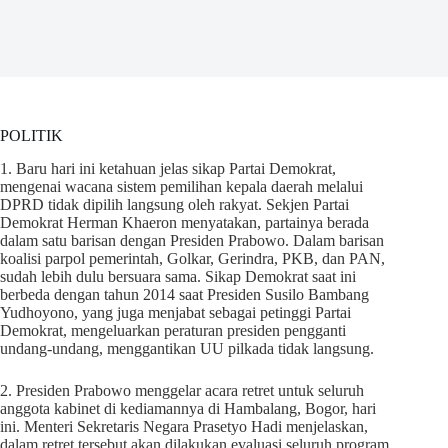
POLITIK
1. Baru hari ini ketahuan jelas sikap Partai Demokrat,
mengenai wacana sistem pemilihan kepala daerah melalui
DPRD tidak dipilih langsung oleh rakyat. Sekjen Partai
Demokrat Herman Khaeron menyatakan, partainya berada
dalam satu barisan dengan Presiden Prabowo. Dalam barisan
koalisi parpol pemerintah, Golkar, Gerindra, PKB, dan PAN,
sudah lebih dulu bersuara sama. Sikap Demokrat saat ini
berbeda dengan tahun 2014 saat Presiden Susilo Bambang
Yudhoyono, yang juga menjabat sebagai petinggi Partai
Demokrat, mengeluarkan peraturan presiden pengganti
undang-undang, menggantikan UU pilkada tidak langsung.
2. Presiden Prabowo menggelar acara retret untuk seluruh
anggota kabinet di kediamannya di Hambalang, Bogor, hari
ini. Menteri Sekretaris Negara Prasetyo Hadi menjelaskan,
dalam retret tersebut akan dilakukan evaluasi seluruh program