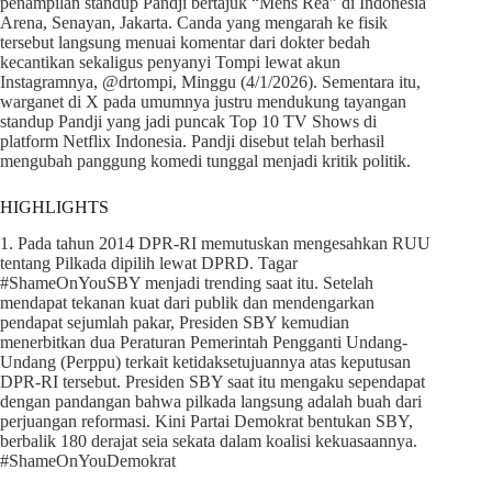
penampilan standup Pandji bertajuk “Mens Rea” di Indonesia
Arena, Senayan, Jakarta. Canda yang mengarah ke fisik
tersebut langsung menuai komentar dari dokter bedah
kecantikan sekaligus penyanyi Tompi lewat akun
Instagramnya, @drtompi, Minggu (4/1/2026). Sementara itu,
warganet di X pada umumnya justru mendukung tayangan
standup Pandji yang jadi puncak Top 10 TV Shows di
platform Netflix Indonesia. Pandji disebut telah berhasil
mengubah panggung komedi tunggal menjadi kritik politik.
HIGHLIGHTS
1. Pada tahun 2014 DPR-RI memutuskan mengesahkan RUU
tentang Pilkada dipilih lewat DPRD. Tagar
#ShameOnYouSBY menjadi trending saat itu. Setelah
mendapat tekanan kuat dari publik dan mendengarkan
pendapat sejumlah pakar, Presiden SBY kemudian
menerbitkan dua Peraturan Pemerintah Pengganti Undang-
Undang (Perppu) terkait ketidaksetujuannya atas keputusan
DPR-RI tersebut. Presiden SBY saat itu mengaku sependapat
dengan pandangan bahwa pilkada langsung adalah buah dari
perjuangan reformasi. Kini Partai Demokrat bentukan SBY,
berbalik 180 derajat seia sekata dalam koalisi kekuasaannya.
#ShameOnYouDemokrat