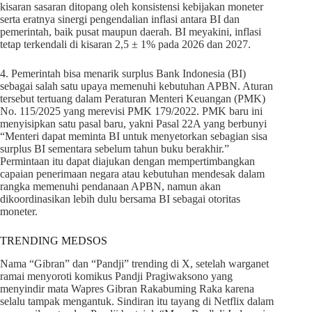
kisaran sasaran ditopang oleh konsistensi kebijakan moneter
serta eratnya sinergi pengendalian inflasi antara BI dan
pemerintah, baik pusat maupun daerah. BI meyakini, inflasi
tetap terkendali di kisaran 2,5 ± 1% pada 2026 dan 2027.
4. Pemerintah bisa menarik surplus Bank Indonesia (BI)
sebagai salah satu upaya memenuhi kebutuhan APBN. Aturan
tersebut tertuang dalam Peraturan Menteri Keuangan (PMK)
No. 115/2025 yang merevisi PMK 179/2022. PMK baru ini
menyisipkan satu pasal baru, yakni Pasal 22A yang berbunyi
“Menteri dapat meminta BI untuk menyetorkan sebagian sisa
surplus BI sementara sebelum tahun buku berakhir.”
Permintaan itu dapat diajukan dengan mempertimbangkan
capaian penerimaan negara atau kebutuhan mendesak dalam
rangka memenuhi pendanaan APBN, namun akan
dikoordinasikan lebih dulu bersama BI sebagai otoritas
moneter.
TRENDING MEDSOS
Nama “Gibran” dan “Pandji” trending di X, setelah warganet
ramai menyoroti komikus Pandji Pragiwaksono yang
menyindir mata Wapres Gibran Rakabuming Raka karena
selalu tampak mengantuk. Sindiran itu tayang di Netflix dalam