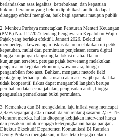
berlandaskan asas legalitas, keterbukaan, dan kepastian
hukum. Peraturan yang belum dipublikasikan tidak dapat
dianggap efektif mengikat, baik bagi aparatur maupun publik.
2. Menkeu Purbaya menetapkan Peraturan Menteri Keuangan
(PMK) No. 111/2025 tentang Pengawasan Kepatuhan Wajib
Pajak yang berlaku efektif 1 Januari 2026. Beleid ini
mempertegas kewenangan fiskus dalam melakukan uji petik
kepatuhan, mulai dari permintaan penjelasan secara digital
hingga kunjungan langsung ke lokasi usaha. Dalam
kunjungan tersebut, petugas pajak berwenang melakukan
pengamatan kegiatan ekonomi, wawancara, hingga
pengambilan foto aset. Bahkan, mengatur metode field
geotagging terhadap lokasi usaha atau aset wajib pajak. Jika
tidak kooperatif, fiskus dapat mengambil langkah berupa
perubahan data secara jabatan, pengusulan audit, hingga
pengusulan pemeriksaan bukti permulaan.
3. Kemenkeu dan BI mengeklaim, laju inflasi yang mencapai
2,92% sepanjang 2025 masih dalam rentang sasaran 2,5 ± 1%.
Menurut mereka, hal itu ditopang kebijakan intervensi harga
dan pasokan untuk menjaga keterjangkauan harga pangan.
Direktur Eksekutif Departemen Komunikasi BI Ramdan
Denny Prakoso mengatakan, inflasi tetap terjaga dalam