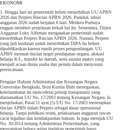
EKONOMI
1. Hingga hari ini pemerintah belum menerbitkan UU APBN
2026 dan Perpres Rincian APBN 2026. Padahal, tahun
anggaran 2026 sudah berjalan 6 hari. Menkeu Purbaya
enggan memberi penjelasan terkait hal itu. Sementara, Dirjen
Anggaran Luky Alfirman mengatakan pemerintah sudah
menerbitkan Perpres Rincian APBN 2026. Namun, Perpres
yang jadi landasan untuk menerbitkan DIPA itu belum
dipublikasikan karena masih proses pengundangan. UU
APBN memuat rincian target pendapatan negara, alokasi
belanja K/L, transfer ke daerah, serta asumsi makro yang
menjadi acuan dunia usaha dan pemda dalam menyusun
perencanaan.
Pengajar Hukum Administrasi dan Keuangan Negara
Universitas Bengkulu, Beni Kurnia Illahi menegaskan,
keterlambatan itu mencederai prinsip transparansi yang
diamanatkan UU No. 17/2003 tentang Keuangan Negara. Ia
menjelaskan, Pasal 11 ayat (5) UU No. 17/2003 menetapkan
rincian APBN dalam Perpres sebagai dasar operasional
belanja. Tanpa publikasi resmi, pelaksanaan anggaran rawan
cacat legalitas dan ketidakpastian hukum. Ia juga merujuk UU
No. 30/2014 tentang Administrasi Pemerintahan, yang
menyatakan bahwa setiap tindakan pemerintah harus