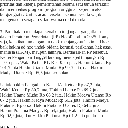
prioritas dan kinerja pemerintahan selama satu tahun terakhir,
dan membahas program-program unggulan seperti makan
bergizi gratis. Untuk acara tersebut, semua peserta wajib
mengenakan seragam safari warna coklat muda.
3. Para hakim mendapat kenaikan tunjangan yang diatur
dalam Peraturan Pemerintah (PP) No. 42 Tahun 2025. Hanya
saja, kenaikan tunjangan itu tidak menjangkau hakim ad hoc,
baik hakim ad hoc tindak pidana korupsi, perikanan, hak asasi
manusia (HAM), maupun lainnya. Berdasarkan PP tersebut,
Ketua Pengadilan Tinggi/Banding mendapat tunjangan Rp
110,5 juta, Wakil Ketua PT: Rp 105,5 juta, Hakim Utama: Rp
101,5 juta Hakim Utama Muda: Rp 99,5 juta, dan Hakim
Madya Utama: Rp 95,5 juta per bulan.
Untuk hakim Pengadilan Kelas IA, Ketua: Rp 87,2 juta,
Wakil Ketua: Rp 80,2 juta, Hakim Utama: Rp 69,2 juta,
Hakim Utama Muda: Rp 68,2 juta, Hakim Madya Utama: Rp
67,2 juta, Hakim Madya Muda: Rp 66,2 juta, Hakim Madya
Pratama: Rp 65,2, Hakim Pratama Utama: Rp 64,2 juta,
Hakim Pratama Madya: Rp 63,2 juta, Hakim Pratama Muda:
Rp 62,2 juta, dan Hakim Pratama: Rp 61,2 juta per bulan.
HUKUM