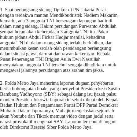
1. Saat berlangsung sidang Tipikor di PN Jakarta Pusat
dengan terdakwa mantan Mendikbudristek Nadiem Makarim,
kemarin, ada 3 anggota TNI berseragam lapangan hadir di
dalam ruang sidang. Hakim persidangan Purwanto Abdullah
sempat heran akan keberadaan 3 anggota TNI itu. Pakar
hukum pidana Abdul Fickar Hadjar menilai, kehadiran
anggota TNI di dalam ruang sidang terlalu berlebihan, dan
menimbulkan kesan seolah-olah persidangan berlangsung
dalam situasi gawat darurat dan rawan kekerasan. Kepala
Pusat Penerangan TNI Brigjen Aulia Dwi Nasrullah
menyatakan, anggota TNI tersebut sengaja dihadirkan untuk
mengawal jalannya persidangan atas arahan tim jaksa.
2. Polda Metro Jaya menerima laporan dugaan penyebaran
berita bohong atau hoaks yang menyebut Presiden ke-6 Susilo
Bambang Yudhoyono (SBY) sebagai dalang isu ijazah palsu
mantan Presiden Jokowi. Laporan tersebut dibuat oleh Kepala
Badan Hukum dan Pengamanan Partai DPP Partai Demokrat
Muhajir. Dalam laporannya, Muhajir menjelaskan sejumlah
akun Youtube dan Tiktok memuat video dengan judul serta
narasi provokatif mengenai SBY. Laporan tersebut ditangani
oleh Direktorat Reserse Siber Polda Metro Jaya.