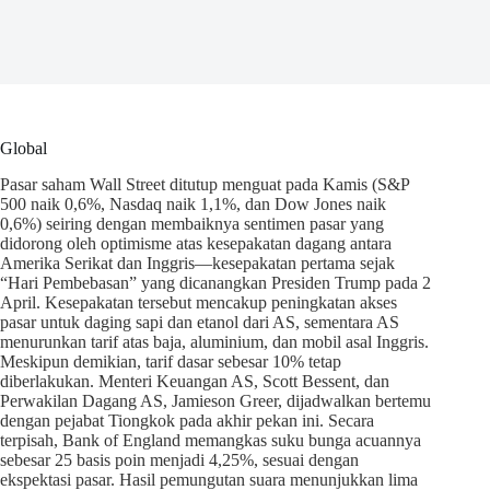
Global
Pasar saham Wall Street ditutup menguat pada Kamis (S&P
500 naik 0,6%, Nasdaq naik 1,1%, dan Dow Jones naik
0,6%) seiring dengan membaiknya sentimen pasar yang
didorong oleh optimisme atas kesepakatan dagang antara
Amerika Serikat dan Inggris—kesepakatan pertama sejak
“Hari Pembebasan” yang dicanangkan Presiden Trump pada 2
April. Kesepakatan tersebut mencakup peningkatan akses
pasar untuk daging sapi dan etanol dari AS, sementara AS
menurunkan tarif atas baja, aluminium, dan mobil asal Inggris.
Meskipun demikian, tarif dasar sebesar 10% tetap
diberlakukan. Menteri Keuangan AS, Scott Bessent, dan
Perwakilan Dagang AS, Jamieson Greer, dijadwalkan bertemu
dengan pejabat Tiongkok pada akhir pekan ini. Secara
terpisah, Bank of England memangkas suku bunga acuannya
sebesar 25 basis poin menjadi 4,25%, sesuai dengan
ekspektasi pasar. Hasil pemungutan suara menunjukkan lima