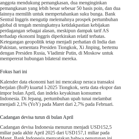
anggota mendukung pemangkasan, dua menginginkan
pemangkasan yang lebih besar sebesar 50 basis poin, dan dua
lainnya memilih untuk mempertahankan suku bunga. Bank
Sentral Inggris mengutip melemahnya prospek pertumbuhan
global di tengah meningkatnya ketidakpastian kebijakan
perdagangan sebagai alasan, meskipun dampak tarif AS
terhadap ekonomi Inggris diperkirakan relatif terbatas.
Ketegangan geopolitik tetap menjadi perhatian di India dan
Pakistan, sementara Presiden Tiongkok, Xi Jinping, bertemu
dengan Presiden Rusia, Vladimir Putin, di Moskow untuk
mempererat hubungan bilateral mereka.
Fokus hari ini
Kalender data ekonomi hari ini mencakup neraca transaksi
berjalan (BoP) kuartal I-2025 Tiongkok, serta data ekspor dan
impor bulan April, dan indeks keyakinan konsumen
Indonesia. Di Jepang, pertumbuhan upah tunai melambat
menjadi 2,1% (YoY) pada Maret dari 2,7% pada Februari.
Cadangan devisa turun di bulan April
Cadangan devisa Indonesia menurun menjadi USD152,5
miliar pada akhir April 2025 dari USD157,1 miliar pada
Maret. Bank Indonesia menyatakan bahwa penurunan ini