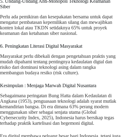
5. Undang-Undang Anti-Monopoli Teknologi Keamanan
Siber
Perlu ada pemikiran dan kesepakatan bersama untuk dapat
mengatur pembatasan kepemilikan silang dan mewajibkan
konten lokal atau TKDN setidaknya 65% untuk proyek
keamanan dan ketahanan siber nasional.
6. Peningkatan Literasi Digital Masyarakat
Masyarakat perlu dibekali dengan pengetahuan praktis yang
mudah dipahami tentang pentingnya kedaulatan digtal dan
risiko dari dominasi teknologi asing dalam rangka
membangun budaya resiko (risk culture).
Kesimpulan : Menjaga Marwah Digital Nusantara
Sebagaimana peringatan Bung Hatta dalam Kedaulatan di
Angkasa (1953), penguasaan teknologi adalah syarat mutlak
kemandirian bangsa. Di era dimana 63% perang modern
menggunakan siber sebagai senjata utama (Global
Cybersecurity Index, 2025), Indonesia harus bersikap tegas
terhadap praktik kartelisasi dan hegemoni digital.
Era digital membawa peluang besar bagi Indonesia, tetapi juga