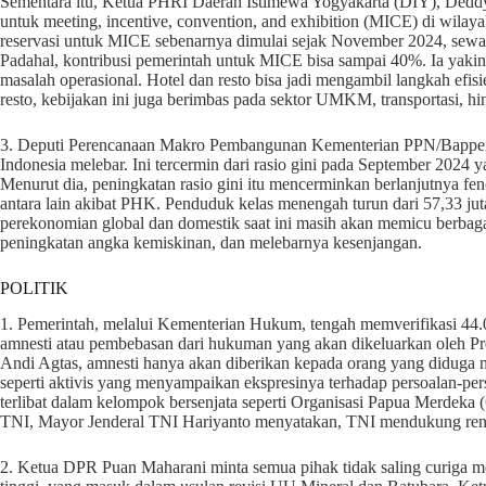
Sementara itu, Ketua PHRI Daerah Istimewa Yogyakarta (DIY), Dedd
untuk meeting, incentive, convention, and exhibition (MICE) di wil
reservasi untuk MICE sebenarnya dimulai sejak November 2024, sew
Padahal, kontribusi pemerintah untuk MICE bisa sampai 40%. Ia yaki
masalah operasional. Hotel dan resto bisa jadi mengambil langkah efisi
resto, kebijakan ini juga berimbas pada sektor UMKM, transportasi, hi
3. Deputi Perencanaan Makro Pembangunan Kementerian PPN/Bappen
Indonesia melebar. Ini tercermin dari rasio gini pada September 2024 
Menurut dia, peningkatan rasio gini itu mencerminkan berlanjutnya 
antara lain akibat PHK. Penduduk kelas menengah turun dari 57,33 jut
perekonomian global dan domestik saat ini masih akan memicu berbaga
peningkatan angka kemiskinan, dan melebarnya kesenjangan.
POLITIK
1. Pemerintah, melalui Kementerian Hukum, tengah memverifikasi 4
amnesti atau pembebasan dari hukuman yang akan dikeluarkan oleh 
Andi Agtas, amnesti hanya akan diberikan kepada orang yang diduga 
seperti aktivis yang menyampaikan ekspresinya terhadap persoalan-p
terlibat dalam kelompok bersenjata seperti Organisasi Papua Merdeka
TNI, Mayor Jenderal TNI Hariyanto menyatakan, TNI mendukung renca
2. Ketua DPR Puan Maharani minta semua pihak tidak saling curiga m