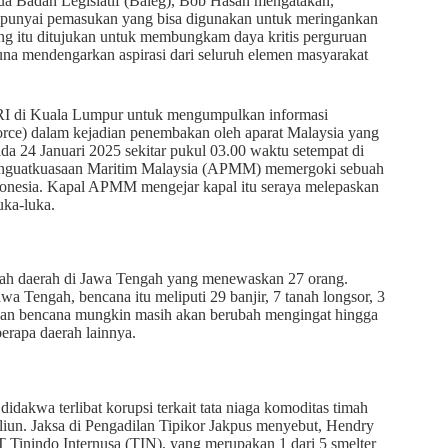
ua Badan Legislatif (Baleg), Bob Hasan mengatakan,
empunyai pemasukan yang bisa digunakan untuk meringankan
ng itu ditujukan untuk membungkam daya kritis perguruan
na mendengarkan aspirasi dari seluruh elemen masyarakat
 RI di Kuala Lumpur untuk mengumpulkan informasi
orce) dalam kejadian penembakan oleh aparat Malaysia yang
a 24 Januari 2025 sekitar pukul 03.00 waktu setempat di
i Penguatkuasaan Maritim Malaysia (APMM) memergoki sebuah
onesia. Kapal APMM mengejar kapal itu seraya melepaskan
uka-luka.
umlah daerah di Jawa Tengah yang menewaskan 27 orang.
Tengah, bencana itu meliputi 29 banjir, 7 tanah longsor, 3
n dan bencana mungkin masih akan berubah mengingat hingga
eberapa daerah lainnya.
didakwa terlibat korupsi terkait tata niaga komoditas timah
iun. Jaksa di Pengadilan Tipikor Jakpus menyebut, Hendry
T Tinindo Internusa (TIN), yang merupakan 1 dari 5 smelter