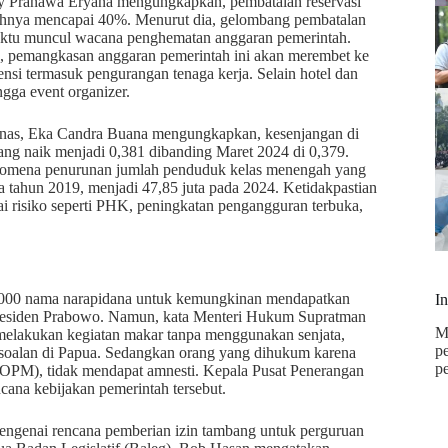
y Pranawa Eryana mengungkapkan, pembatalan reservasi
ayahnya mencapai 40%. Menurut dia, gelombang pembatalan
aktu muncul wacana penghematan anggaran pemerintah.
n, pemangkasan anggaran pemerintah ini akan merembet ke
ensi termasuk pengurangan tenaga kerja. Selain hotel dan
ngga event organizer.
as, Eka Candra Buana mengungkapkan, kesenjangan di
yang naik menjadi 0,381 dibanding Maret 2024 di 0,379.
fenomena penurunan jumlah penduduk kelas menengah yang
a tahun 2019, menjadi 47,85 juta pada 2024. Ketidakpastian
i risiko seperti PHK, peningkatan pengangguran terbuka,
4.000 nama narapidana untuk kemungkinan mendapatkan
I
Presiden Prabowo. Namun, kata Menteri Hukum Supratman
M
melakukan kegiatan makar tanpa menggunakan senjata,
p
ersoalan di Papua. Sedangkan orang yang dihukum karena
p
 (OPM), tidak mendapat amnesti. Kepala Pusat Penerangan
na kebijakan pemerintah tersebut.
engenai rencana pemberian izin tambang untuk perguruan