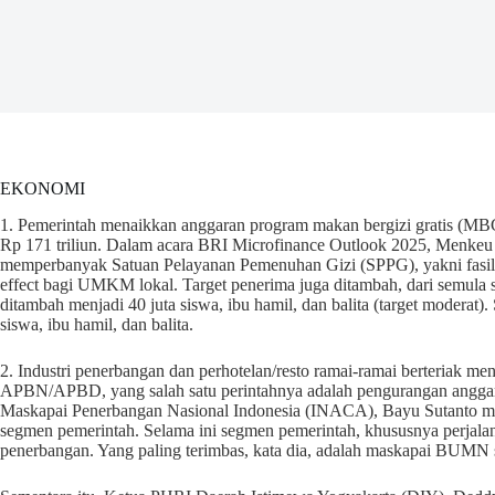
EKONOMI
1. Pemerintah menaikkan anggaran program makan bergizi gratis (MBG
Rp 171 triliun. Dalam acara BRI Microfinance Outlook 2025, Menkeu
memperbanyak Satuan Pelayanan Pemenuhan Gizi (SPPG), yakni fasilit
effect bagi UMKM lokal. Target penerima juga ditambah, dari semula seb
ditambah menjadi 40 juta siswa, ibu hamil, dan balita (target moderat).
siswa, ibu hamil, dan balita.
2. Industri penerbangan dan perhotelan/resto ramai-ramai berteriak men
APBN/APBD, yang salah satu perintahnya adalah pengurangan anggara
Maskapai Penerbangan Nasional Indonesia (INACA), Bayu Sutanto m
segmen pemerintah. Selama ini segmen pemerintah, khususnya perjalana
penerbangan. Yang paling terimbas, kata dia, adalah maskapai BUMN sep