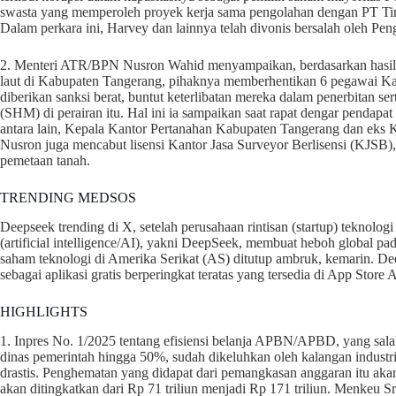
swasta yang memperoleh proyek kerja sama pengolahan dengan PT Tima
Dalam perkara ini, Harvey dan lainnya telah divonis bersalah oleh Pe
2. Menteri ATR/BPN Nusron Wahid menyampaikan, berdasarkan hasil in
laut di Kabupaten Tangerang, pihaknya memberhentikan 6 pegawai Ka
diberikan sanksi berat, buntut keterlibatan mereka dalam penerbitan se
(SHM) di perairan itu. Hal ini ia sampaikan saat rapat dengar pendapa
antara lain, Kepala Kantor Pertanahan Kabupaten Tangerang dan eks K
Nusron juga mencabut lisensi Kantor Jasa Surveyor Berlisensi (KJSB
pemetaan tanah.
TRENDING MEDSOS
Deepseek trending di X, setelah perusahaan rintisan (startup) teknolog
(artificial intelligence/AI), yakni DeepSeek, membuat heboh global 
saham teknologi di Amerika Serikat (AS) ditutup ambruk, kemarin. D
sebagai aplikasi gratis berperingkat teratas yang tersedia di App Store 
HIGHLIGHTS
1. Inpres No. 1/2025 tentang efisiensi belanja APBN/APBD, yang sala
dinas pemerintah hingga 50%, sudah dikeluhkan oleh kalangan indust
drastis. Penghematan yang didapat dari pemangkasan anggaran itu aka
akan ditingkatkan dari Rp 71 triliun menjadi Rp 171 triliun. Menkeu S