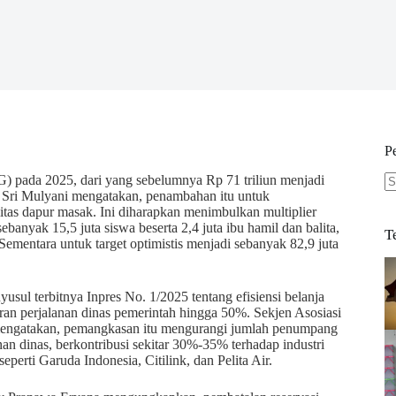
P
) pada 2025, dari yang sebelumnya Rp 71 triliun menjadi
 Sri Mulyani mengatakan, penambahan itu untuk
N
as dapur masak. Ini diharapkan menimbulkan multiplier
re
anyak 15,5 juta siswa beserta 2,4 juta ibu hamil dan balita,
T
 Sementara untuk target optimistis menjadi sebanyak 82,9 juta
yusul terbitnya Inpres No. 1/2025 tentang efisiensi belanja
n perjalanan dinas pemerintah hingga 50%. Sekjen Asosiasi
engatakan, pemangkasan itu mengurangi jumlah penumpang
n dinas, berkontribusi sekitar 30%-35% terhadap industri
erti Garuda Indonesia, Citilink, dan Pelita Air.