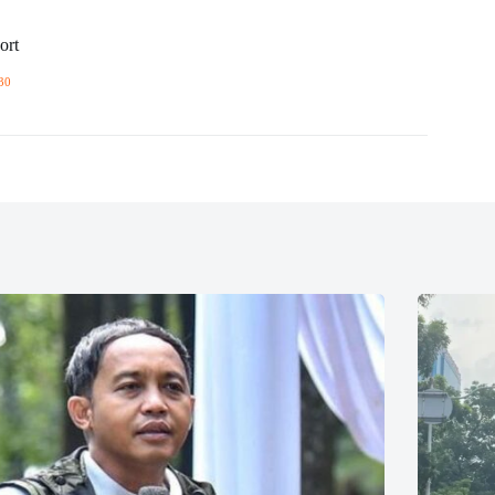
ort
30