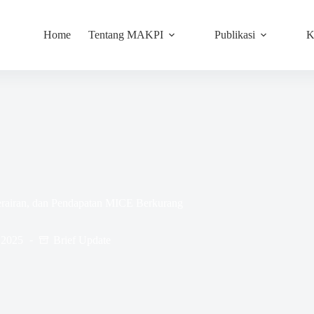
Home
Tentang MAKPI
Publikasi
K
rairan, dan Pendapatan MICE Berkurang
 2025
Brief Update