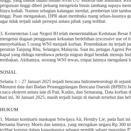
tinggi, yang masuk dalam usulan revisi UU Mineral dan Batubara. Ket
perguruan tinggi diberi peluang mengelola bisnis tambang supaya m
biaya kuliah. Namun sebagian kalangan menilai, pemberian izin tamba
tinggi. Puan mengatakan, DPR akan membuka ruang seluas-luasnya gu
agar tidak terjadi salah persepsi antara pihak yang terlibat.
3. Kementerian Luar Negeri RI telah memerintahkan Kedutaan Besar
mengenai dugaan penggunaan kekuatan berlebihan (excessive use of f
menyebabkan 5 orang WNI menjadi korban. Penembakan itu terjadi pad
perairan Tanjung Rhu, Selangor, Malaysia. Saat itu, petugas Agens
kapal yang diduga membawa pekerja migran ilegal hendak menuju Ind
tembakan. Akibatnya, seorang WNI tewas, empat lainnya mengalami l
SOSIAL
Selama 1 – 27 Januari 2025 terjadi bencana hidrometeorologi di sej
Menurut data dari Badan Penanggulangan Bencana Daerah (BPBD) Jawa 
cuaca ekstrem antara lain di Pati, Kudus, dan Semarang. Data korba
hari ini, 30 Januari 2025, masih terjadi banjir di daerah tersebut dan b
HUKUM
1. Mantan komisaris maskapai Sriwijaya Air, Hendry Lie, pada hari ini 
bersama Harvey Moeis dan lainnya, yang merugikan negara Rp 300 tril
terlibat korupsi dalam kapasitasnya sebagai pemilik saham mayoritas P