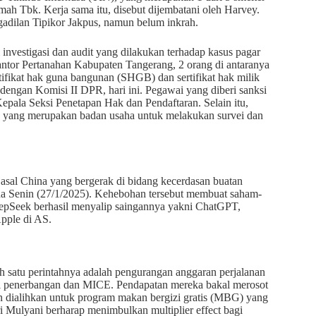
h Tbk. Kerja sama itu, disebut dijembatani oleh Harvey.
ngadilan Tipikor Jakpus, namun belum inkrah.
vestigasi dan audit yang dilakukan terhadap kasus pagar
ntor Pertanahan Kabupaten Tangerang, 2 orang di antaranya
rtifikat hak guna bangunan (SHGB) dan sertifikat hak milik
t dengan Komisi II DPR, hari ini. Pegawai yang diberi sanksi
epala Seksi Penetapan Hak dan Pendaftaran. Selain itu,
), yang merupakan badan usaha untuk melakukan survei dan
i asal China yang bergerak di bidang kecerdasan buatan
pada Senin (27/1/2025). Kehebohan tersebut membuat saham-
eepSeek berhasil menyalip saingannya yakni ChatGPT,
Apple di AS.
h satu perintahnya adalah pengurangan anggaran perjalanan
ri penerbangan dan MICE. Pendapatan mereka bakal merosot
n dialihkan untuk program makan bergizi gratis (MBG) yang
ri Mulyani berharap menimbulkan multiplier effect bagi