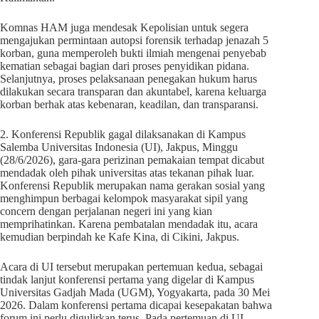
Komnas HAM juga mendesak Kepolisian untuk segera
mengajukan permintaan autopsi forensik terhadap jenazah 5
korban, guna memperoleh bukti ilmiah mengenai penyebab
kematian sebagai bagian dari proses penyidikan pidana.
Selanjutnya, proses pelaksanaan penegakan hukum harus
dilakukan secara transparan dan akuntabel, karena keluarga
korban berhak atas kebenaran, keadilan, dan transparansi.
2. Konferensi Republik gagal dilaksanakan di Kampus
Salemba Universitas Indonesia (UI), Jakpus, Minggu
(28/6/2026), gara-gara perizinan pemakaian tempat dicabut
mendadak oleh pihak universitas atas tekanan pihak luar.
Konferensi Republik merupakan nama gerakan sosial yang
menghimpun berbagai kelompok masyarakat sipil yang
concern dengan perjalanan negeri ini yang kian
memprihatinkan. Karena pembatalan mendadak itu, acara
kemudian berpindah ke Kafe Kina, di Cikini, Jakpus.
Acara di UI tersebut merupakan pertemuan kedua, sebagai
tindak lanjut konferensi pertama yang digelar di Kampus
Universitas Gadjah Mada (UGM), Yogyakarta, pada 30 Mei
2026. Dalam konferensi pertama dicapai kesepakatan bahwa
forum ini perlu digulirkan terus. Pada pertemuan di UI