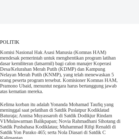
POLITIK
Komisi Nasional Hak Asasi Manusia (Komnas HAM)
mendesak pemerintah untuk menghentikan program latihan
dasar kemiliteran (latsarmil) bagi calon manajer Koperasi
Desa/Kelurahan Merah Putih (KDMP) dan Kampung
Nelayan Merah Putih (KNMP), yang telah menewaskan 5
orang peserta program tersebut. Komisioner Komnas HAM,
Pramono Ubaid, menuntut negara harus bertanggung jawab
atas kematian mereka.
Kelima korban itu adalah Yonanda Mohamad Taufiq yang
meninggal saat pelatihan di Satdik Puslatpur Kodiklatad
Baturaja; Annisa Muyassaroh di Satdik Dodikjur Rindam
VI/Mulawarman Balikpapan; Novia Rahmadhani Sihotang di
Satdik Pusbahasa Kodiklatau; Muhammad Rifqi Renaldi di
Satdik Yon Parako 465; serta Nola Diasari di Satdik C
Kalimantan.