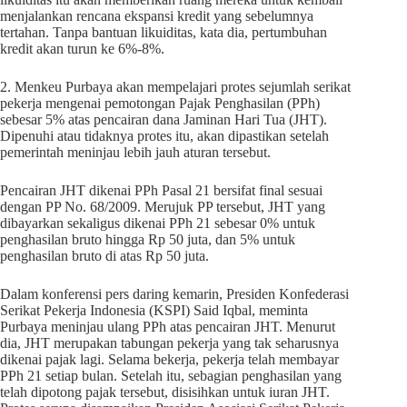
menjalankan rencana ekspansi kredit yang sebelumnya
tertahan. Tanpa bantuan likuiditas, kata dia, pertumbuhan
kredit akan turun ke 6%-8%.
2. Menkeu Purbaya akan mempelajari protes sejumlah serikat
pekerja mengenai pemotongan Pajak Penghasilan (PPh)
sebesar 5% atas pencairan dana Jaminan Hari Tua (JHT).
Dipenuhi atau tidaknya protes itu, akan dipastikan setelah
pemerintah meninjau lebih jauh aturan tersebut.
Pencairan JHT dikenai PPh Pasal 21 bersifat final sesuai
dengan PP No. 68/2009. Merujuk PP tersebut, JHT yang
dibayarkan sekaligus dikenai PPh 21 sebesar 0% untuk
penghasilan bruto hingga Rp 50 juta, dan 5% untuk
penghasilan bruto di atas Rp 50 juta.
Dalam konferensi pers daring kemarin, Presiden Konfederasi
Serikat Pekerja Indonesia (KSPI) Said Iqbal, meminta
Purbaya meninjau ulang PPh atas pencairan JHT. Menurut
dia, JHT merupakan tabungan pekerja yang tak seharusnya
dikenai pajak lagi. Selama bekerja, pekerja telah membayar
PPh 21 setiap bulan. Setelah itu, sebagian penghasilan yang
telah dipotong pajak tersebut, disisihkan untuk iuran JHT.