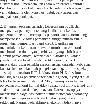
eksternal untuk membatalkan acara Konferensi Republik.
Padahal acara tersebut jelas-jelas dilakukan oleh warga negara
yang dilindungi oleh konstitusi untuk berkumpul dan
menyatakan pendapat.
2. Di tengah tekanan terhadap kepercayaan publik dan
menguatnya pertanyaan tentang kualitas tata kelola,
pemerintah memilih merespons perlambatan ekonomi dengan
memperbesar likuiditas perbankan hingga ratusan triliun
rupiah dan memperluas ruang kredit. Langkah ini
menunjukkan kesadaran bahwa pertumbuhan ekonomi
membutuhkan dukungan pembiayaan yang lebih besar.
Namun persoalannya, ketersediaan likuiditas bukanlah
jawaban atas seluruh masalah ketika dunia usaha dan
masyarakat justru semakin mencemaskan kepastian kebijakan,
kualitas institusi, dan arah pengelolaan negara. Protes pekerja
atas pajak pencairan JHT, kekhawatiran PHK di sektor
industri, hingga polemik penempatan figur-figur yang dinilai
tidak berbasis merit dalam BUMN, menunjukkan bahwa
persoalan ekonomi hari ini tidak semata soal angka, tetapi juga
soal rasa keadilan dan kepercayaan. Karena itu, upaya
menurunkan harga gas industri untuk mencegah gelombang
PHK layak diapresiasi sebagai langkah yang menyentuh
sektor riil. Namun pada akhirnya, ekonomi tidak hanya