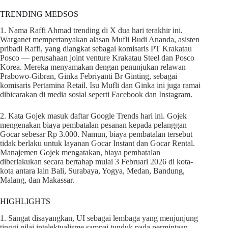
TRENDING MEDSOS
1. Nama Raffi Ahmad trending di X dua hari terakhir ini.
Warganet mempertanyakan alasan Mufli Budi Ananda, asisten
pribadi Raffi, yang diangkat sebagai komisaris PT Krakatau
Posco — perusahaan joint venture Krakatau Steel dan Posco
Korea. Mereka menyamakan dengan penunjukan relawan
Prabowo-Gibran, Ginka Febriyanti Br Ginting, sebagai
komisaris Pertamina Retail. Isu Mufli dan Ginka ini juga ramai
dibicarakan di media sosial seperti Facebook dan Instagram.
2. Kata Gojek masuk daftar Google Trends hari ini. Gojek
mengenakan biaya pembatalan pesanan kepada pelanggan
Gocar sebesar Rp 3.000. Namun, biaya pembatalan tersebut
tidak berlaku untuk layanan Gocar Instant dan Gocar Rental.
Manajemen Gojek mengatakan, biaya pembatalan
diberlakukan secara bertahap mulai 3 Februari 2026 di kota-
kota antara lain Bali, Surabaya, Yogya, Medan, Bandung,
Malang, dan Makassar.
HIGHLIGHTS
1. Sangat disayangkan, UI sebagai lembaga yang menjunjung
tinggi nilai intelektualisme sampai tunduk pada permintaan