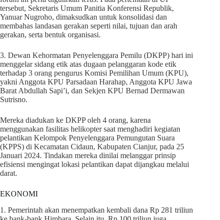
tersebut, Sekretaris Umum Panitia Konferensi Republik,
Yanuar Nugroho, dimaksudkan untuk konsolidasi dan
membahas landasan gerakan seperti nilai, tujuan dan arah
gerakan, serta bentuk organisasi.
3. Dewan Kehormatan Penyelenggara Pemilu (DKPP) hari ini
menggelar sidang etik atas dugaan pelanggaran kode etik
terhadap 3 orang pengurus Komisi Pemilihan Umum (KPU),
yakni Anggota KPU Parsadaan Harahap, Anggota KPU Jawa
Barat Abdullah Sapi’i, dan Sekjen KPU Bernad Dermawan
Sutrisno.
Mereka diadukan ke DKPP oleh 4 orang, karena
menggunakan fasilitas helikopter saat menghadiri kegiatan
pelantikan Kelompok Penyelenggara Pemungutan Suara
(KPPS) di Kecamatan Cidaun, Kabupaten Cianjur, pada 25
Januari 2024. Tindakan mereka dinilai melanggar prinsip
efisiensi mengingat lokasi pelantikan dapat dijangkau melalui
darat.
EKONOMI
1. Pemerintah akan menempatkan kembali dana Rp 281 triliun
ke bank-bank Himbara. Selain itu, Rp 100 triliun juga