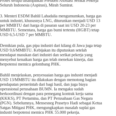
Protes serupa disampaikan Presiden Asosiasi Serikat Pekerja
Seluruh Indonesia (Aspirasi), Mirah Sumirat.
3. Menteri ESDM Bahlil Lahadalia mengumumkan, harga gas
untuk industri, khususnya LNG, diturunkan menjadi USD 13
per MMBTU dari harga di pasaran saat ini USD 20-23 per
MMBTU. Sementara, harga gas bumi tertentu (HGBT) tetap
USD 6,5-USD 7 per MMBTU.
Demikian pula, gas pipa industri dari kilang di Jawa juga tetap
USD 9,6/MMBTU. Kebijakan itu diputuskan setelah
mendapat masukan dari industri dan serikat pekerja yang
menyebut kenaikan harga gas telah menekan kinerja, dan
berpotensi memicu gelombang PHK.
Bahlil menjelaskan, penyesuaian harga gas industri menjadi
USD 13/MMBTU itu dilakukan dengan memotong bagian
pendapatan pemerintah dari bagi hasil, dan juga biaya
operasional perusahaan BUMN. Ia mengaku sudah
berkoordinasi dengan para pemegang kontrak kerja sama
(KKKS), PT Pertamina, dan PT Perusahaan Gas Negara
(PGN). Sebelumnya, Mensesneg Prasetyo Hadi sebagai Ketua
Satgas Mitigasi PHK, mengungkapkan masalah suplai gas
industri berpotensi memicu PHK 55.000 pekerja.