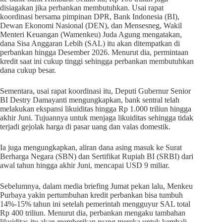
disiagakan jika perbankan membutuhkan. Usai rapat
koordinasi bersama pimpinan DPR, Bank Indonesia (BI),
Dewan Ekonomi Nasional (DEN), dan Mensesneg, Wakil
Menteri Keuangan (Wamenkeu) Juda Agung mengatakan,
dana Sisa Anggaran Lebih (SAL) itu akan ditempatkan di
perbankan hingga Desember 2026. Menurut dia, permintaan
kredit saat ini cukup tinggi sehingga perbankan membutuhkan
dana cukup besar.
Sementara, usai rapat koordinasi itu, Deputi Gubernur Senior
BI Destry Damayanti mengungkapkan, bank sentral telah
melakukan ekspansi likuiditas hingga Rp 1.000 triliun hingga
akhir Juni. Tujuannya untuk menjaga likuiditas sehingga tidak
terjadi gejolak harga di pasar uang dan valas domestik.
Ia juga mengungkapkan, aliran dana asing masuk ke Surat
Berharga Negara (SBN) dan Sertifikat Rupiah BI (SRBI) dari
awal tahun hingga akhir Juni, mencapai USD 9 miliar.
Sebelumnya, dalam media briefing Jumat pekan lalu, Menkeu
Purbaya yakin pertumbuhan kredit perbankan bisa tumbuh
14%-15% tahun ini setelah pemerintah mengguyur SAL total
Rp 400 triliun. Menurut dia, perbankan mengaku tambahan
likuiditas itu akan memberikan ruang mereka untuk kembali