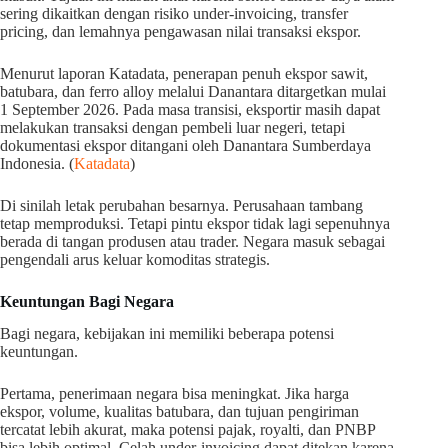
sering dikaitkan dengan risiko under-invoicing, transfer
pricing, dan lemahnya pengawasan nilai transaksi ekspor.
Menurut laporan Katadata, penerapan penuh ekspor sawit,
batubara, dan ferro alloy melalui Danantara ditargetkan mulai
1 September 2026. Pada masa transisi, eksportir masih dapat
melakukan transaksi dengan pembeli luar negeri, tetapi
dokumentasi ekspor ditangani oleh Danantara Sumberdaya
Indonesia. (
Katadata
)
Di sinilah letak perubahan besarnya. Perusahaan tambang
tetap memproduksi. Tetapi pintu ekspor tidak lagi sepenuhnya
berada di tangan produsen atau trader. Negara masuk sebagai
pengendali arus keluar komoditas strategis.
Keuntungan Bagi Negara
Bagi negara, kebijakan ini memiliki beberapa potensi
keuntungan.
Pertama, penerimaan negara bisa meningkat. Jika harga
ekspor, volume, kualitas batubara, dan tujuan pengiriman
tercatat lebih akurat, maka potensi pajak, royalti, dan PNBP
bisa lebih optimal. Celah under-invoicing dapat ditekan karena