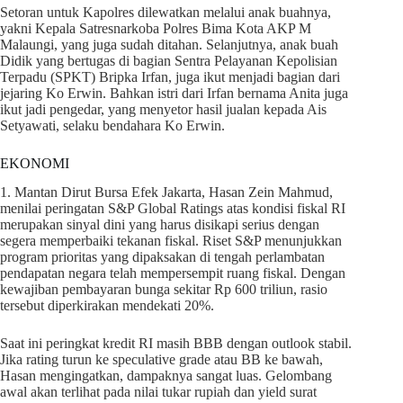
Setoran untuk Kapolres dilewatkan melalui anak buahnya,
yakni Kepala Satresnarkoba Polres Bima Kota AKP M
Malaungi, yang juga sudah ditahan. Selanjutnya, anak buah
Didik yang bertugas di bagian Sentra Pelayanan Kepolisian
Terpadu (SPKT) Bripka Irfan, juga ikut menjadi bagian dari
jejaring Ko Erwin. Bahkan istri dari Irfan bernama Anita juga
ikut jadi pengedar, yang menyetor hasil jualan kepada Ais
Setyawati, selaku bendahara Ko Erwin.
EKONOMI
1. Mantan Dirut Bursa Efek Jakarta, Hasan Zein Mahmud,
menilai peringatan S&P Global Ratings atas kondisi fiskal RI
merupakan sinyal dini yang harus disikapi serius dengan
segera memperbaiki tekanan fiskal. Riset S&P menunjukkan
program prioritas yang dipaksakan di tengah perlambatan
pendapatan negara telah mempersempit ruang fiskal. Dengan
kewajiban pembayaran bunga sekitar Rp 600 triliun, rasio
tersebut diperkirakan mendekati 20%.
Saat ini peringkat kredit RI masih BBB dengan outlook stabil.
Jika rating turun ke speculative grade atau BB ke bawah,
Hasan mengingatkan, dampaknya sangat luas. Gelombang
awal akan terlihat pada nilai tukar rupiah dan yield surat