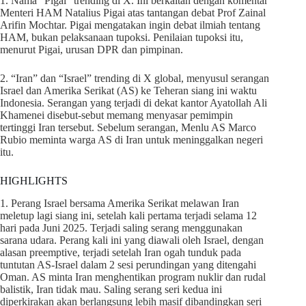
1. Nama “Pigai” trending di X. Ini berkaitan dengan komentar
Menteri HAM Natalius Pigai atas tantangan debat Prof Zainal
Arifin Mochtar. Pigai mengatakan ingin debat ilmiah tentang
HAM, bukan pelaksanaan tupoksi. Penilaian tupoksi itu,
menurut Pigai, urusan DPR dan pimpinan.
2. “Iran” dan “Israel” trending di X global, menyusul serangan
Israel dan Amerika Serikat (AS) ke Teheran siang ini waktu
Indonesia. Serangan yang terjadi di dekat kantor Ayatollah Ali
Khamenei disebut-sebut memang menyasar pemimpin
tertinggi Iran tersebut. Sebelum serangan, Menlu AS Marco
Rubio meminta warga AS di Iran untuk meninggalkan negeri
itu.
HIGHLIGHTS
1. Perang Israel bersama Amerika Serikat melawan Iran
meletup lagi siang ini, setelah kali pertama terjadi selama 12
hari pada Juni 2025. Terjadi saling serang menggunakan
sarana udara. Perang kali ini yang diawali oleh Israel, dengan
alasan preemptive, terjadi setelah Iran ogah tunduk pada
tuntutan AS-Israel dalam 2 sesi perundingan yang ditengahi
Oman. AS minta Iran menghentikan program nuklir dan rudal
balistik, Iran tidak mau. Saling serang seri kedua ini
diperkirakan akan berlangsung lebih masif dibandingkan seri