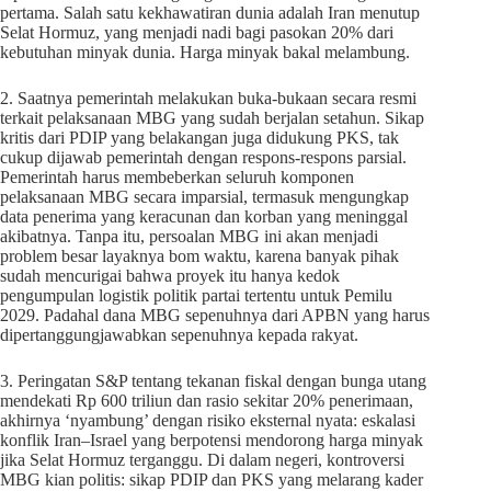
pertama. Salah satu kekhawatiran dunia adalah Iran menutup
Selat Hormuz, yang menjadi nadi bagi pasokan 20% dari
kebutuhan minyak dunia. Harga minyak bakal melambung.
2. Saatnya pemerintah melakukan buka-bukaan secara resmi
terkait pelaksanaan MBG yang sudah berjalan setahun. Sikap
kritis dari PDIP yang belakangan juga didukung PKS, tak
cukup dijawab pemerintah dengan respons-respons parsial.
Pemerintah harus membeberkan seluruh komponen
pelaksanaan MBG secara imparsial, termasuk mengungkap
data penerima yang keracunan dan korban yang meninggal
akibatnya. Tanpa itu, persoalan MBG ini akan menjadi
problem besar layaknya bom waktu, karena banyak pihak
sudah mencurigai bahwa proyek itu hanya kedok
pengumpulan logistik politik partai tertentu untuk Pemilu
2029. Padahal dana MBG sepenuhnya dari APBN yang harus
dipertanggungjawabkan sepenuhnya kepada rakyat.
3. Peringatan S&P tentang tekanan fiskal dengan bunga utang
mendekati Rp 600 triliun dan rasio sekitar 20% penerimaan,
akhirnya ‘nyambung’ dengan risiko eksternal nyata: eskalasi
konflik Iran–Israel yang berpotensi mendorong harga minyak
jika Selat Hormuz terganggu. Di dalam negeri, kontroversi
MBG kian politis: sikap PDIP dan PKS yang melarang kader