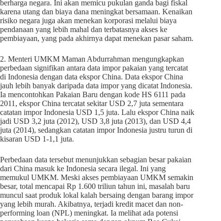
berharga negara. Ini akan memicu pukulan ganda bagi fiskal
karena utang dan biaya dana meningkat bersamaan. Kenaikan
risiko negara juga akan menekan korporasi melalui biaya
pendanaan yang lebih mahal dan terbatasnya akses ke
pembiayaan, yang pada akhirnya dapat menekan pasar saham.
2. Menteri UMKM Maman Abdurrahman mengungkapkan
perbedaan signifikan antara data impor pakaian yang tercatat
di Indonesia dengan data ekspor China. Data ekspor China
jauh lebih banyak daripada data impor yang dicatat Indonesia.
Ia mencontohkan Pakaian Baru dengan kode HS 6111 pada
2011, ekspor China tercatat sekitar USD 2,7 juta sementara
catatan impor Indonesia USD 1,5 juta. Lalu ekspor China naik
jadi USD 3,2 juta (2012), USD 3,8 juta (2013), dan USD 4,4
juta (2014), sedangkan catatan impor Indonesia justru turun di
kisaran USD 1-1,1 juta.
Perbedaan data tersebut menunjukkan sebagian besar pakaian
dari China masuk ke Indonesia secara ilegal. Ini yang
memukul UMKM. Meski akses pembiayaan UMKM semakin
besar, total mencapai Rp 1.600 triliun tahun ini, masalah baru
muncul saat produk lokal kalah bersaing dengan barang impor
yang lebih murah. Akibatnya, terjadi kredit macet dan non-
performing loan (NPL) meningkat. Ia melihat ada potensi