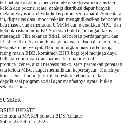
terlibat dalam dapur, mencerminkan kekhawatiran atas tata
kelola dan potensi rente, apalagi distribusi dapur banyak
melalui yayasan-individu lintas parpol serta aparat. Sementara
itu, disparitas data impor pakaian mengindikasikan kebocoran
bea masuk yang memukul UMKM dan menaikkan NPL, dan
ketidakpastian iuran BPJS menambah kegamangan kelas
menengah. Jika tekanan fiskal, kebocoran perdagangan, dan
friksi politik dibiarkan, biaya pendanaan bisa naik dan ruang
kebijakan menyempit. Namun mungkin masih ada ruang:
rating masih BBB, komitmen BHR bagi ojol menjaga daya
beli, dan dorongan transparansi berupa origin of
product/license, audit berbasis risiko, serta perbaikan penataan
tata kelola MBG, dapat memulihkan kepercayaan. Kuncinya
konsistensi: lindungi fiskal, bereskan kebocoran, dan
depolitisasi program sosial agar manfaatnya nyata, bukan
sekadar narasi.
SUMBER
BRIEF UPDATE
Kerjasama MAKPI dengan BDS Alliance
Sabtu, 28 Februari 2026