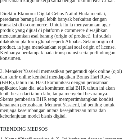
perusahaan kargo bekerja sama dengan oknum Bea Cukai.
Direktur Ekonomi Digital Celios Nailul Huda menilai,
peredaran barang ilegal lebih banyak berkaitan dengan
transaksi di e-commerce. Untuk itu ia menyarankan agar
produk yang dijual di platform e-commerce diwajibkan
mencantumkan asal barang (origin of product). Ini sudah
dilakukan platform global seperti Alibaba. Selain origin of
product, ia juga menekankan regulasi soal origin of license.
Keduanya berdampak pada transparansi serta perlindungan
konsumen.
3. Menaker Yassierli memastikan pengemudi ojek online (ojol)
dan kurir online kembali mendapatkan Bonus Hari Raya
(BHR), tahun ini. Hasil komunikasi dengan perusahaan
aplikator, kata dia, ada komitmen nilai BHR tahun ini akan
lebih besar dari tahun lalu, tanpa menyebut besarannya.
Skema pemberian BHR tetap mempertimbangkan kondisi
keuangan perusahaan. Menurut Yassierli, ini penting untuk
menjaga keseimbangan antara kesejahteraan mitra dan
keberlanjutan model bisnis digital.
TRENDING MEDSOS