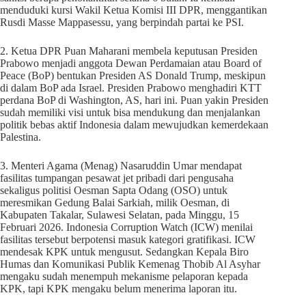
menduduki kursi Wakil Ketua Komisi III DPR, menggantikan
Rusdi Masse Mappasessu, yang berpindah partai ke PSI.
2. Ketua DPR Puan Maharani membela keputusan Presiden
Prabowo menjadi anggota Dewan Perdamaian atau Board of
Peace (BoP) bentukan Presiden AS Donald Trump, meskipun
di dalam BoP ada Israel. Presiden Prabowo menghadiri KTT
perdana BoP di Washington, AS, hari ini. Puan yakin Presiden
sudah memiliki visi untuk bisa mendukung dan menjalankan
politik bebas aktif Indonesia dalam mewujudkan kemerdekaan
Palestina.
3. Menteri Agama (Menag) Nasaruddin Umar mendapat
fasilitas tumpangan pesawat jet pribadi dari pengusaha
sekaligus politisi Oesman Sapta Odang (OSO) untuk
meresmikan Gedung Balai Sarkiah, milik Oesman, di
Kabupaten Takalar, Sulawesi Selatan, pada Minggu, 15
Februari 2026. Indonesia Corruption Watch (ICW) menilai
fasilitas tersebut berpotensi masuk kategori gratifikasi. ICW
mendesak KPK untuk mengusut. Sedangkan Kepala Biro
Humas dan Komunikasi Publik Kemenag Thobib Al Asyhar
mengaku sudah menempuh mekanisme pelaporan kepada
KPK, tapi KPK mengaku belum menerima laporan itu.