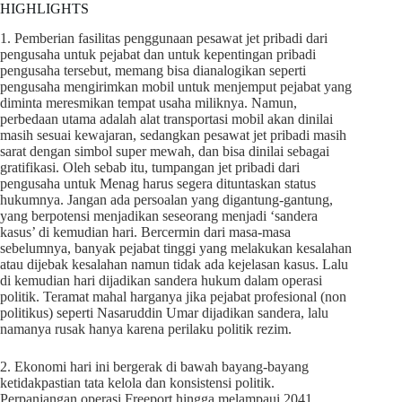
HIGHLIGHTS
1. Pemberian fasilitas penggunaan pesawat jet pribadi dari
pengusaha untuk pejabat dan untuk kepentingan pribadi
pengusaha tersebut, memang bisa dianalogikan seperti
pengusaha mengirimkan mobil untuk menjemput pejabat yang
diminta meresmikan tempat usaha miliknya. Namun,
perbedaan utama adalah alat transportasi mobil akan dinilai
masih sesuai kewajaran, sedangkan pesawat jet pribadi masih
sarat dengan simbol super mewah, dan bisa dinilai sebagai
gratifikasi. Oleh sebab itu, tumpangan jet pribadi dari
pengusaha untuk Menag harus segera dituntaskan status
hukumnya. Jangan ada persoalan yang digantung-gantung,
yang berpotensi menjadikan seseorang menjadi ‘sandera
kasus’ di kemudian hari. Bercermin dari masa-masa
sebelumnya, banyak pejabat tinggi yang melakukan kesalahan
atau dijebak kesalahan namun tidak ada kejelasan kasus. Lalu
di kemudian hari dijadikan sandera hukum dalam operasi
politik. Teramat mahal harganya jika pejabat profesional (non
politikus) seperti Nasaruddin Umar dijadikan sandera, lalu
namanya rusak hanya karena perilaku politik rezim.
2. Ekonomi hari ini bergerak di bawah bayang-bayang
ketidakpastian tata kelola dan konsistensi politik.
Perpanjangan operasi Freeport hingga melampaui 2041