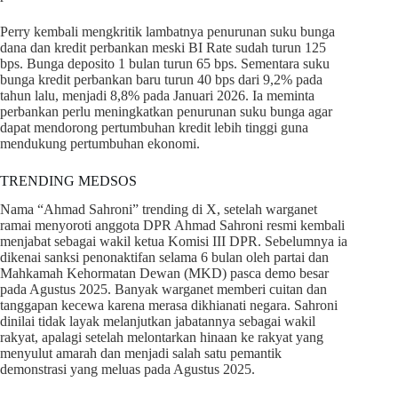
Perry kembali mengkritik lambatnya penurunan suku bunga
dana dan kredit perbankan meski BI Rate sudah turun 125
bps. Bunga deposito 1 bulan turun 65 bps. Sementara suku
bunga kredit perbankan baru turun 40 bps dari 9,2% pada
tahun lalu, menjadi 8,8% pada Januari 2026. Ia meminta
perbankan perlu meningkatkan penurunan suku bunga agar
dapat mendorong pertumbuhan kredit lebih tinggi guna
mendukung pertumbuhan ekonomi.
TRENDING MEDSOS
Nama “Ahmad Sahroni” trending di X, setelah warganet
ramai menyoroti anggota DPR Ahmad Sahroni resmi kembali
menjabat sebagai wakil ketua Komisi III DPR. Sebelumnya ia
dikenai sanksi penonaktifan selama 6 bulan oleh partai dan
Mahkamah Kehormatan Dewan (MKD) pasca demo besar
pada Agustus 2025. Banyak warganet memberi cuitan dan
tanggapan kecewa karena merasa dikhianati negara. Sahroni
dinilai tidak layak melanjutkan jabatannya sebagai wakil
rakyat, apalagi setelah melontarkan hinaan ke rakyat yang
menyulut amarah dan menjadi salah satu pemantik
demonstrasi yang meluas pada Agustus 2025.