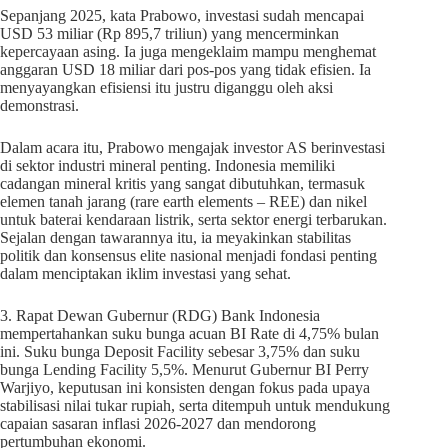
Sepanjang 2025, kata Prabowo, investasi sudah mencapai
USD 53 miliar (Rp 895,7 triliun) yang mencerminkan
kepercayaan asing. Ia juga mengeklaim mampu menghemat
anggaran USD 18 miliar dari pos-pos yang tidak efisien. Ia
menyayangkan efisiensi itu justru diganggu oleh aksi
demonstrasi.
Dalam acara itu, Prabowo mengajak investor AS berinvestasi
di sektor industri mineral penting. Indonesia memiliki
cadangan mineral kritis yang sangat dibutuhkan, termasuk
elemen tanah jarang (rare earth elements – REE) dan nikel
untuk baterai kendaraan listrik, serta sektor energi terbarukan.
Sejalan dengan tawarannya itu, ia meyakinkan stabilitas
politik dan konsensus elite nasional menjadi fondasi penting
dalam menciptakan iklim investasi yang sehat.
3. Rapat Dewan Gubernur (RDG) Bank Indonesia
mempertahankan suku bunga acuan BI Rate di 4,75% bulan
ini. Suku bunga Deposit Facility sebesar 3,75% dan suku
bunga Lending Facility 5,5%. Menurut Gubernur BI Perry
Warjiyo, keputusan ini konsisten dengan fokus pada upaya
stabilisasi nilai tukar rupiah, serta ditempuh untuk mendukung
capaian sasaran inflasi 2026-2027 dan mendorong
pertumbuhan ekonomi.