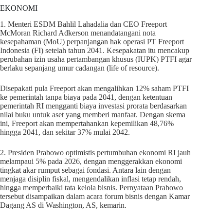
EKONOMI
1. Menteri ESDM Bahlil Lahadalia dan CEO Freeport
McMoran Richard Adkerson menandatangani nota
kesepahaman (MoU) perpanjangan hak operasi PT Freeport
Indonesia (FI) setelah tahun 2041. Kesepakatan itu mencakup
perubahan izin usaha pertambangan khusus (IUPK) PTFI agar
berlaku sepanjang umur cadangan (life of resource).
Disepakati pula Freeport akan mengalihkan 12% saham PTFI
ke pemerintah tanpa biaya pada 2041, dengan ketentuan
pemerintah RI mengganti biaya investasi prorata berdasarkan
nilai buku untuk aset yang memberi manfaat. Dengan skema
ini, Freeport akan mempertahankan kepemilikan 48,76%
hingga 2041, dan sekitar 37% mulai 2042.
2. Presiden Prabowo optimistis pertumbuhan ekonomi RI jauh
melampaui 5% pada 2026, dengan menggerakkan ekonomi
tingkat akar rumput sebagai fondasi. Antara lain dengan
menjaga disiplin fiskal, mengendalikan inflasi tetap rendah,
hingga memperbaiki tata kelola bisnis. Pernyataan Prabowo
tersebut disampaikan dalam acara forum bisnis dengan Kamar
Dagang AS di Washington, AS, kemarin.