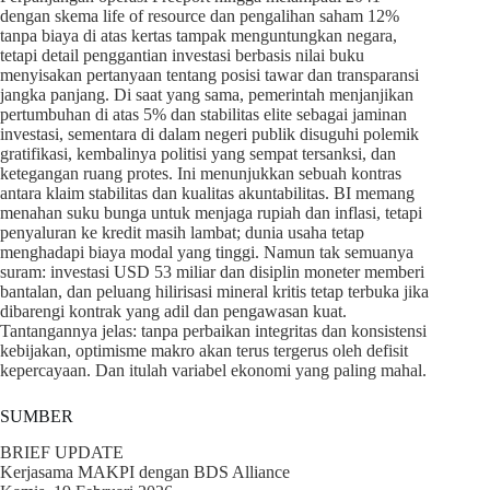
dengan skema life of resource dan pengalihan saham 12%
tanpa biaya di atas kertas tampak menguntungkan negara,
tetapi detail penggantian investasi berbasis nilai buku
menyisakan pertanyaan tentang posisi tawar dan transparansi
jangka panjang. Di saat yang sama, pemerintah menjanjikan
pertumbuhan di atas 5% dan stabilitas elite sebagai jaminan
investasi, sementara di dalam negeri publik disuguhi polemik
gratifikasi, kembalinya politisi yang sempat tersanksi, dan
ketegangan ruang protes. Ini menunjukkan sebuah kontras
antara klaim stabilitas dan kualitas akuntabilitas. BI memang
menahan suku bunga untuk menjaga rupiah dan inflasi, tetapi
penyaluran ke kredit masih lambat; dunia usaha tetap
menghadapi biaya modal yang tinggi. Namun tak semuanya
suram: investasi USD 53 miliar dan disiplin moneter memberi
bantalan, dan peluang hilirisasi mineral kritis tetap terbuka jika
dibarengi kontrak yang adil dan pengawasan kuat.
Tantangannya jelas: tanpa perbaikan integritas dan konsistensi
kebijakan, optimisme makro akan terus tergerus oleh defisit
kepercayaan. Dan itulah variabel ekonomi yang paling mahal.
SUMBER
BRIEF UPDATE
Kerjasama MAKPI dengan BDS Alliance