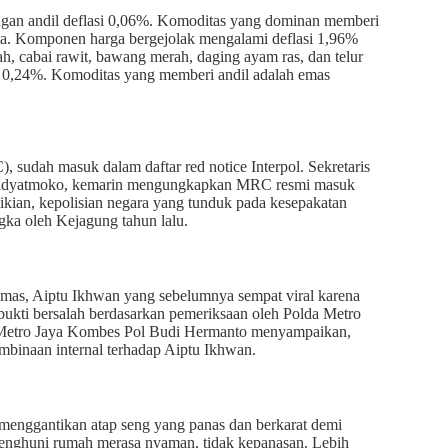
gan andil deflasi 0,06%. Komoditas yang dominan memberi
rkota. Komponen harga bergejolak mengalami deflasi 1,96%
, cabai rawit, bawang merah, daging ayam ras, dan telur
si 0,24%. Komoditas yang memberi andil adalah emas
udah masuk dalam daftar red notice Interpol. Sekretaris
g Widyatmoko, kemarin mengungkapkan MRC resmi masuk
ikian, kepolisian negara yang tunduk pada kesepakatan
gka oleh Kejagung tahun lalu.
bmas, Aiptu Ikhwan yang sebelumnya sempat viral karena
bukti bersalah berdasarkan pemeriksaan oleh Polda Metro
 Metro Jaya Kombes Pol Budi Hermanto menyampaikan,
mbinaan internal terhadap Aiptu Ikhwan.
menggantikan atap seng yang panas dan berkarat demi
 penghuni rumah merasa nyaman, tidak kepanasan. Lebih