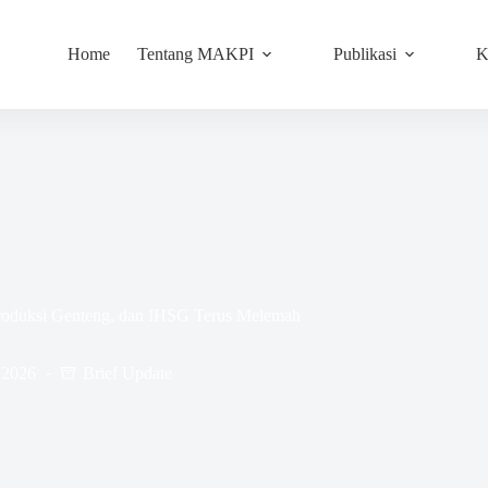
Home
Tentang MAKPI
Publikasi
K
roduksi Genteng, dan IHSG Terus Melemah
 2026
Brief Update