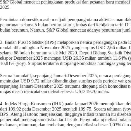
S&P Global mencatat peningkatan produksi dan pesanan baru menjadi
2025.
Permintaan domestik masih menjadi penopang utama aktivitas manufakt
penurunan selama 5 bulan berturut-turut, imbas dari kebijakan tarif. Di
bulan beruntun. Namun, S&P Global mencatat adanya penurunan jumlah
3. Badan Pusat Statistik (BPS) melaporkan neraca perdagangan pada 
rendah dibandingkan November 2025 yang surplus USD 2,66 miliar. D
selama 68 bulan beruntun sejak Mei 2020. Deputi Bidang Statistik Dis
ekspor Desember 2025 mencapai USD 26,35 miliar, tumbuh 11,64% (yo
10,81% (yoy). Surplus terutama ditopang komoditas nonmigas yang ter
Secara kumulatif, sepanjang Januari-Desember 2025, neraca perdagang
meningkat USD 9,72 miliar dibandingkan surplus pada periode yang s
sepanjang Januari-Desember 2025 terutama ditopang oleh komoditas n
migas masih mencatatkan defisit sebesar USD 19,70 miliar.
4. Indeks Harga Konsumen (IHK) pada Januari 2026 menunjukkan defl
dari 109,92 pada Desember 2025 menjadi 109,75. Secara tahunan (yoy)
BPS, Ateng Hartono menjelaskan, tingginya inflasi tahunan itu disebab
pemerintah menerapkan diskon tarif listrik. Penyumbang deflasi bulana
makanan, minuman, dan tembakau, dengan deflasi sebesar 1,03% dan a