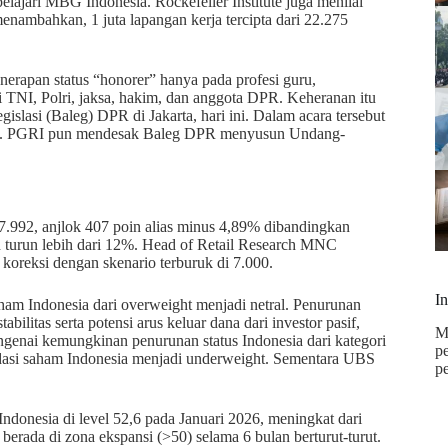
lajari MBG Indonesia. Rockefeller Institute juga menilai
enambahkan, 1 juta lapangan kerja tercipta dari 22.275
erapan status “honorer” hanya pada profesi guru,
ti TNI, Polri, jaksa, hakim, dan anggota DPR. Keheranan itu
slasi (Baleg) DPR di Jakarta, hari ini. Dalam acara tersebut
uru. PGRI pun mendesak Baleg DPR menyusun Undang-
7.992, anjlok 407 poin alias minus 4,89% dibandingkan
 turun lebih dari 12%. Head of Retail Research MNC
koreksi dengan skenario terburuk di 7.000.
I
am Indonesia dari overweight menjadi netral. Penurunan
bilitas serta potensi arus keluar dana dari investor pasif,
M
genai kemungkinan penurunan status Indonesia dari kategori
p
si saham Indonesia menjadi underweight. Sementara UBS
p
donesia di level 52,6 pada Januari 2026, meningkat dari
rada di zona ekspansi (>50) selama 6 bulan berturut-turut.