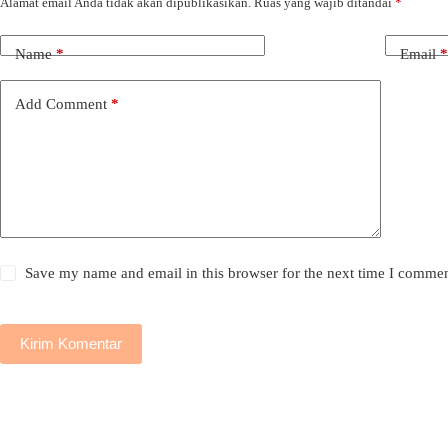
Alamat email Anda tidak akan dipublikasikan.
Ruas yang wajib ditandai
*
Name
*
Email
*
Add Comment
*
Save my name and email in this browser for the next time I commen
Kirim Komentar