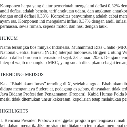
Komponen harga yang diatur pemerintah mengalami deflasi 0,32% den
andil deflasi adalah bensin, tarif angkutan udara, dan angkutan anta
dengan andil deflasi 0,33%. Komoditas penyumbang adalah cabai merah
ayam ras. Komponen inti mengalami inflasi 0,37% dengan andil infla
perhiasan, sewa rumah, sepeda motor, dan nasi dengan lauk.
HUKUM
Nama tersangka bos minyak Indonesia, Muhammad Riza Chalid (MRC), s
National Central Bureau (NCB) Interpol Indonesia, Brigjen Untun
dalam daftar buronan internasional sejak 23 Januari 2026. Dengan dem
Interpol wajib menangkap MRC, yang sudah ditetapkan sebagai tersan
TRENDING MEDSOS
Kata “Bhabinkamtibmas” trending di X, setelah anggota Bhabinkamti
diduga menganiaya Suderajat, pedagang es gabus, dinyatakan tidak ter
Jaya Bidang Profesi dan Pengamanan (Propam). Kabid Humas Polda
meski tidak ditemukan unsur kekerasan, kepolisian tetap melakukan pe
HIGHLIGHTS
1. Rencana Presiden Prabowo menggelar program gentengisasi rumah 
keindahan, menarik. Jika program ini dijalankan tentu akan membuat