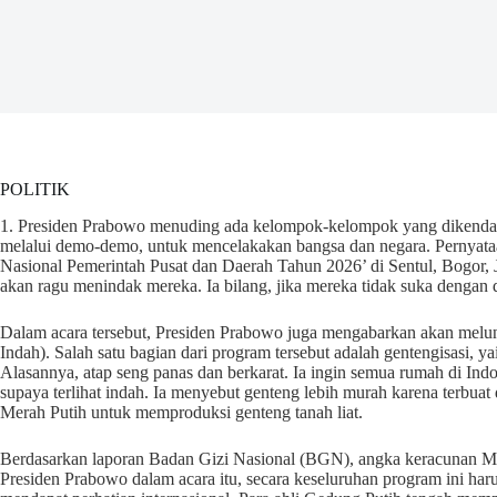
POLITIK
1. Presiden Prabowo menuding ada kelompok-kelompok yang dikendal
melalui demo-demo, untuk mencelakakan bangsa dan negara. Pernyata
Nasional Pemerintah Pusat dan Daerah Tahun 2026’ di Sentul, Bogor, J
akan ragu menindak mereka. Ia bilang, jika mereka tidak suka dengan d
Dalam acara tersebut, Presiden Prabowo juga mengabarkan akan melu
Indah). Salah satu bagian dari program tersebut adalah gentengisasi, y
Alasannya, atap seng panas dan berkarat. Ia ingin semua rumah di Ind
supaya terlihat indah. Ia menyebut genteng lebih murah karena terbuat
Merah Putih untuk memproduksi genteng tanah liat.
Berdasarkan laporan Badan Gizi Nasional (BGN), angka keracunan M
Presiden Prabowo dalam acara itu, secara keseluruhan program ini ha