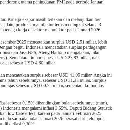
 pendorong utama peningkatan PMI pada periode Januari
ur. Kinerja ekspor masih tertekan dan melanjutkan tren
 sisi lain, produksi manufaktur terus meningkat selama 3
 tenaga kerja di sektor manufaktur pada Januari 2026.
Desember 2025 mencatatkan surplus USD 2,51 miliar, lebih
engan begitu Indonesia mencatatkan surplus perdagangan
tribusi dan Jasa BPS, Ateng Hartono mengatakan, nilai
y). Sementara, impor sebesar USD 23,83 miliar, naik
catat sebesar USD 4,60 miliar.
an mencatatkan surplus sebesar USD 41,05 miliar. Angka ini
ama tahun sebelumnya, sebesar USD 31,33 miliar. Surplus
onmigas sebesar USD 60,75 miliar, sementara komoditas
asi sebesar 0,15% dibandingkan bulan sebelumnya (mtm),
 Indonesia mengalami inflasi 3,55%. Deputi Bidang Statistik
kan low base effect, karena pada Januari-Februari 2025
n terbesar pada bulan Januari 2026 berasal dari kelompok
ndil deflasi 0,30%.