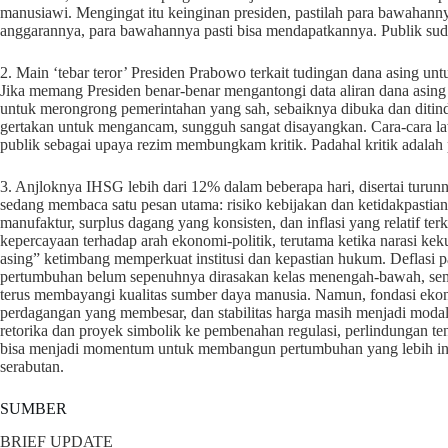
manusiawi. Mengingat itu keinginan presiden, pastilah para bawahan
anggarannya, para bawahannya pasti bisa mendapatkannya. Publik sud
2. Main ‘tebar teror’ Presiden Prabowo terkait tudingan dana asing u
Jika memang Presiden benar-benar mengantongi data aliran dana asing
untuk merongrong pemerintahan yang sah, sebaiknya dibuka dan ditinda
gertakan untuk mengancam, sungguh sangat disayangkan. Cara-cara lawa
publik sebagai upaya rezim membungkam kritik. Padahal kritik adalah 
3. Anjloknya IHSG lebih dari 12% dalam beberapa hari, disertai turu
sedang membaca satu pesan utama: risiko kebijakan dan ketidakpastian 
manufaktur, surplus dagang yang konsisten, dan inflasi yang relatif te
kepercayaan terhadap arah ekonomi-politik, terutama ketika narasi ke
asing” ketimbang memperkuat institusi dan kepastian hukum. Deflasi
pertumbuhan belum sepenuhnya dirasakan kelas menengah-bawah, sement
terus membayangi kualitas sumber daya manusia. Namun, fondasi ekon
perdagangan yang membesar, dan stabilitas harga masih menjadi modal
retorika dan proyek simbolik ke pembenahan regulasi, perlindungan tenag
bisa menjadi momentum untuk membangun pertumbuhan yang lebih ink
serabutan.
SUMBER
BRIEF UPDATE