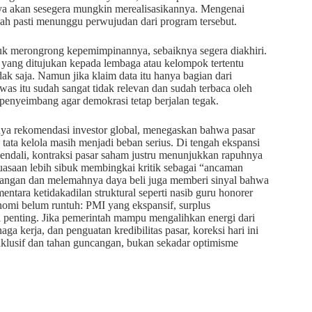
nya akan sesegera mungkin merealisasikannya. Mengenai
ah pasti menunggu perwujudan dari program tersebut.
ntuk merongrong kepemimpinannya, sebaiknya segera diakhiri.
 yang ditujukan kepada lembaga atau kelompok tertentu
k saja. Namun jika klaim data itu hanya bagian dari
s itu sudah sangat tidak relevan dan sudah terbaca oleh
penyeimbang agar demokrasi tetap berjalan tegak.
nnya rekomendasi investor global, menegaskan bahwa pasar
tata kelola masih menjadi beban serius. Di tengah ekspansi
rkendali, kontraksi pasar saham justru menunjukkan rapuhnya
kuasaan lebih sibuk membingkai kritik sebagai “ancaman
 pangan dan melemahnya daya beli juga memberi sinyal bahwa
ara ketidakadilan struktural seperti nasib guru honorer
omi belum runtuh: PMI yang ekspansif, surplus
 penting. Jika pemerintah mampu mengalihkan energi dari
a kerja, dan penguatan kredibilitas pasar, koreksi hari ini
lusif dan tahan guncangan, bukan sekadar optimisme