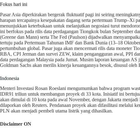
Fokus hari ini
Pasar Asia diperkirakan bergerak fluktuatif pagi ini seiring mening
harapan tercapainya kesepakatan dagang serta pertemuan Trump–Xi pa
menunjukkan keterbukaan untuk melanjutkan negosiasi turut mendoron
ini berfokus pada rilis data perdagangan Tiongkok bulan September dan
(Greene dan Mann) serta The Fed (Paulson) dijadwalkan menyampaikan
tertuju pada Pertemuan Tahunan IMF dan Bank Dunia (13–18 Oktober
pertumbuhan global. Pasar juga akan mencermati rilis data moneter Ti
RBA, CPI Jerman dan survei ZEW, klaim pengangguran awal, PPI dan p
data perdagangan Malaysia pada Jumat. Musim laporan keuangan AS ju
Goldman Sachs akan merilis kinerja keuangannya besok, disusul oleh
Indonesia
Menteri Investasi Rosan Roeslani mengumumkan bahwa program waste
IDR91 triliun untuk membangun proyek di 33 kota. Inisiatif ini bert
akan dimulai di 10 kota pada awal November, dengan Jakarta menjadi
dilaporkan oleh Reuters. Pendanaan proyek akan difasilitasi melalui k
PLN akan menjadi pembeli utama listrik yang dihasilkan.
Disclaimer ON