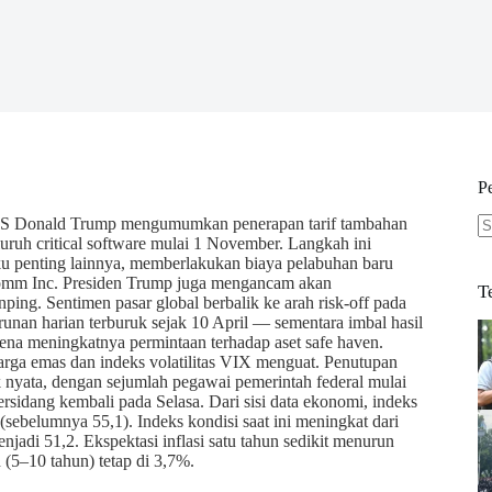
P
 AS Donald Trump mengumumkan penerapan tarif tambahan
uruh critical software mulai 1 November. Langkah ini
N
ku penting lainnya, memberlakukan biaya pelabuhan baru
re
lcomm Inc. Presiden Trump juga mengancam akan
T
ing. Sentimen pasar global berbalik ke arah risk-off pada
unan harian terburuk sejak 10 April — sementara imbal hasil
ena meningkatnya permintaan terhadap aset safe haven.
arga emas dan indeks volatilitas VIX menguat. Penutupan
yata, dengan sejumlah pegawai pemerintah federal mulai
sidang kembali pada Selasa. Dari sisi data ekonomi, indeks
 (sebelumnya 55,1). Indeks kondisi saat ini meningkat dari
njadi 51,2. Ekspektasi inflasi satu tahun sedikit menurun
 (5–10 tahun) tetap di 3,7%.