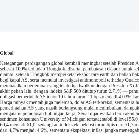
Global
Ketegangan perdagangan global kembali meningkat setelah Presiden
sebesar 100% terhadap Tiongkok, disertai pembatasan ekspor untuk sel
diambil setelah Tiongkok memperketat ekspor rare earth dan bahan ba
bagi kapal AS, serta memulai investigasi antimonopoli terhadap Qua
membatalkan pertemuan yang telah dijadwalkan dengan Presiden Xi Jinp
akhir pekan lalu, dengan indeks S&P 500 ditutup turun 2,71% — penur
obligasi pemerintah AS tenor 10 tahun turun 11 bps menjadi 4,03% kar
Harga minyak mentah juga melemah, dolar AS terkoreksi, sementara h
pemerintahan AS yang masih berlangsung mulai menimbulkan dampak n
mengalami pemutusan hubungan kerja. Senat dijadwalkan baru akan ber
sentimen konsumen University of Michigan tercatat stabil di level 55,0
60,4 menjadi 61,0, sedangkan indeks ekspektasi turun tipis dari 51,7 me
dari 4,7% menjadi 4,6%, sementara ekspektasi inflasi jangka menengah