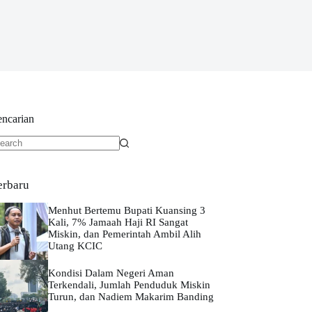
encarian
o
sults
erbaru
Menhut Bertemu Bupati Kuansing 3
Kali, 7% Jamaah Haji RI Sangat
Miskin, dan Pemerintah Ambil Alih
Utang KCIC
Kondisi Dalam Negeri Aman
Terkendali, Jumlah Penduduk Miskin
Turun, dan Nadiem Makarim Banding