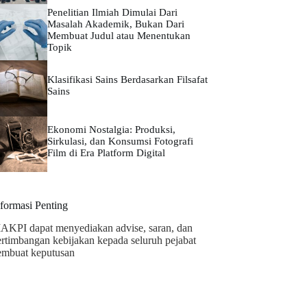
Penelitian Ilmiah Dimulai Dari
Masalah Akademik, Bukan Dari
Membuat Judul atau Menentukan
Topik
Klasifikasi Sains Berdasarkan Filsafat
Sains
Ekonomi Nostalgia: Produksi,
Sirkulasi, dan Konsumsi Fotografi
Film di Era Platform Digital
nformasi Penting
AKPI dapat menyediakan advise, saran, dan
ertimbangan kebijakan kepada seluruh pejabat
embuat keputusan