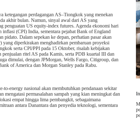
katnya ketegangan perdagangan AS–Tiongkok yang menekan
da akhir bulan. Namun, sinyal awal dari AS yang
g penguatan US equity-index futures. Agenda ekonomi hari
 inflasi (CPI) India, sementara pejabat Bank of England
 pidato. Dalam sepekan ke depan, perhatian pasar akan
) yang diperkirakan menghadirkan pembaruan proyeksi
ongkok serta CPI/PPI pada 15 Oktober, risalah kebijakan
enjualan ritel AS pada Kamis, serta PDB kuartal III dan
ga dimulai, dengan JPMorgan, Wells Fargo, Citigroup, dan
 Bank of America dan Morgan Stanley pada Rabu.
-to-energy nasional akan membutuhkan pendanaan sekitar
I
ujuan mengatasi permasalahan sampah yang kian meningkat dan
 lokasi empat hingga lima pembangkit, sebagaimana
M
emitraan antara Danantara dan penyedia teknologi, sementara
p
p