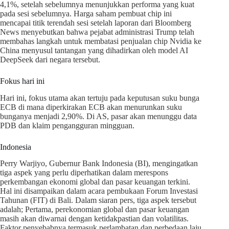
4,1%, setelah sebelumnya menunjukkan performa yang kuat
pada sesi sebelumnya. Harga saham pembuat chip ini
mencapai titik terendah sesi setelah laporan dari Bloomberg
News menyebutkan bahwa pejabat administrasi Trump telah
membahas langkah untuk membatasi penjualan chip Nvidia ke
China menyusul tantangan yang dihadirkan oleh model AI
DeepSeek dari negara tersebut.
Fokus hari ini
Hari ini, fokus utama akan tertuju pada keputusan suku bunga
ECB di mana diperkirakan ECB akan menurunkan suku
bunganya menjadi 2,90%. Di AS, pasar akan menunggu data
PDB dan klaim pengangguran mingguan.
Indonesia
Perry Warjiyo, Gubernur Bank Indonesia (BI), mengingatkan
tiga aspek yang perlu diperhatikan dalam merespons
perkembangan ekonomi global dan pasar keuangan terkini.
Hal ini disampaikan dalam acara pembukaan Forum Investasi
Tahunan (FIT) di Bali. Dalam siaran pers, tiga aspek tersebut
adalah; Pertama, perekonomian global dan pasar keuangan
masih akan diwarnai dengan ketidakpastian dan volatilitas.
Faktor penyebabnya termasuk perlambatan dan perbedaan laju