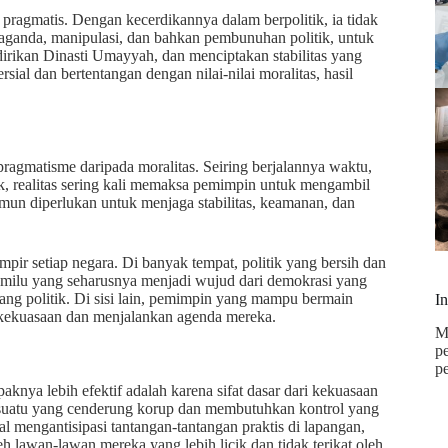
ragmatis. Dengan kecerdikannya dalam berpolitik, ia tidak
aganda, manipulasi, dan bahkan pembunuhan politik, untuk
rikan Dinasti Umayyah, dan menciptakan stabilitas yang
sial dan bertentangan dengan nilai-nilai moralitas, hasil
agmatisme daripada moralitas. Seiring berjalannya waktu,
, realitas sering kali memaksa pemimpin untuk mengambil
namun diperlukan untuk menjaga stabilitas, keamanan, dan
mpir setiap negara. Di banyak tempat, politik yang bersih dan
. Pemilu yang seharusnya menjadi wujud dari demokrasi yang
ang politik. Di sisi lain, pemimpin yang mampu bermain
I
n kekuasaan dan menjalankan agenda mereka.
M
p
p
aknya lebih efektif adalah karena sifat dasar dari kekuasaan
 sesuatu yang cenderung korup dan membutuhkan kontrol yang
gal mengantisipasi tantangan-tantangan praktis di lapangan,
 lawan-lawan mereka yang lebih licik dan tidak terikat oleh