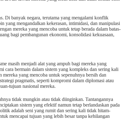
itas. Di banyak negara, terutama yang mengalami konflik
mpin yang mengandalkan kekerasan, intimidasi, dan manipulasi
 dengan mereka yang mencoba untuk tetap berada dalam batas-
an ruang bagi pembangunan ekonomi, konsolidasi kekuasaan,
isme masih menjadi alat yang ampuh bagi mereka yang
 cara bermain dalam sistem yang kompleks dan sering kali
gan mereka yang mencoba untuk sepenuhnya bersih dan
strategi pragmatis, seperti kompromi dalam diplomasi atau
ujuan-tujuan nasional mereka.
uhnya tidak mungkin atau tidak diinginkan. Tantangannya
iptakan sistem yang efektif namun tetap berlandaskan pada
litik adalah seni yang rumit dan sering kali tidak hitam-
ntuk mencapai tujuan yang lebih besar tanpa kehilangan