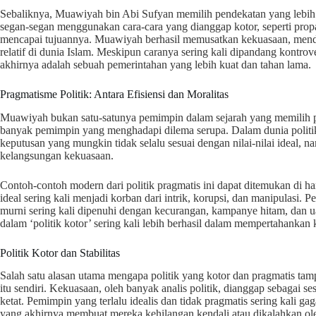
Sebaliknya, Muawiyah bin Abi Sufyan memilih pendekatan yang lebih p
segan-segan menggunakan cara-cara yang dianggap kotor, seperti prop
mencapai tujuannya. Muawiyah berhasil memusatkan kekuasaan, mendi
relatif di dunia Islam. Meskipun caranya sering kali dipandang kontrover
akhirnya adalah sebuah pemerintahan yang lebih kuat dan tahan lama.
Pragmatisme Politik: Antara Efisiensi dan Moralitas
Muawiyah bukan satu-satunya pemimpin dalam sejarah yang memilih pr
banyak pemimpin yang menghadapi dilema serupa. Dalam dunia politik
keputusan yang mungkin tidak selalu sesuai dengan nilai-nilai ideal, 
kelangsungan kekuasaan.
Contoh-contoh modern dari politik pragmatis ini dapat ditemukan di ha
ideal sering kali menjadi korban dari intrik, korupsi, dan manipulasi
murni sering kali dipenuhi dengan kecurangan, kampanye hitam, dan u
dalam ‘politik kotor’ sering kali lebih berhasil dalam mempertahanka
Politik Kotor dan Stabilitas
Salah satu alasan utama mengapa politik yang kotor dan pragmatis tamp
itu sendiri. Kekuasaan, oleh banyak analis politik, dianggap sebagai
ketat. Pemimpin yang terlalu idealis dan tidak pragmatis sering kali ga
yang akhirnya membuat mereka kehilangan kendali atau dikalahkan oleh