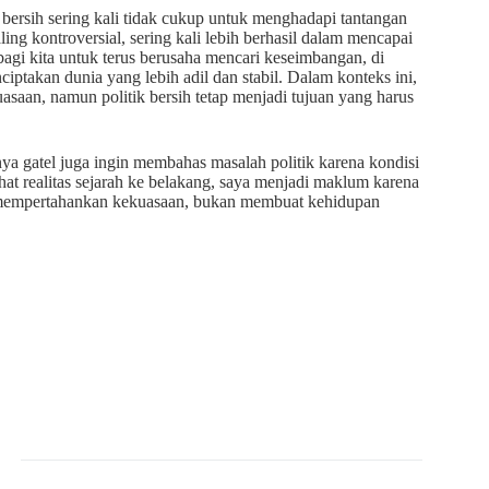
g bersih sering kali tidak cukup untuk menghadapi tantangan
ng kontroversial, sering kali lebih berhasil dalam mencapai
bagi kita untuk terus berusaha mencari keseimbangan, di
iptakan dunia yang lebih adil dan stabil. Dalam konteks ini,
saan, namun politik bersih tetap menjadi tujuan yang harus
ya gatel juga ingin membahas masalah politik karena kondisi
hat realitas sejarah ke belakang, saya menjadi maklum karena
isa mempertahankan kekuasaan, bukan membuat kehidupan