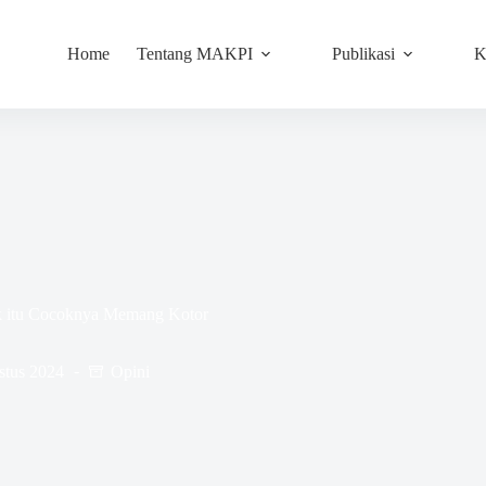
Home
Tentang MAKPI
Publikasi
K
tik itu Cocoknya Memang Kotor
stus 2024
Opini