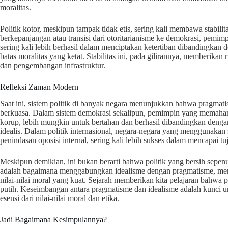
moralitas.
Politik kotor, meskipun tampak tidak etis, sering kali membawa stabil
berkepanjangan atau transisi dari otoritarianisme ke demokrasi, pemi
sering kali lebih berhasil dalam menciptakan ketertiban dibandingkan
batas moralitas yang ketat. Stabilitas ini, pada gilirannya, memberik
dan pengembangan infrastruktur.
Refleksi Zaman Modern
Saat ini, sistem politik di banyak negara menunjukkan bahwa pragmat
berkuasa. Dalam sistem demokrasi sekalipun, pemimpin yang memahami
korup, lebih mungkin untuk bertahan dan berhasil dibandingkan den
idealis. Dalam politik internasional, negara-negara yang menggunakan 
penindasan oposisi internal, sering kali lebih sukses dalam mencapai t
Meskipun demikian, ini bukan berarti bahwa politik yang bersih sepen
adalah bagaimana menggabungkan idealisme dengan pragmatisme, menc
nilai-nilai moral yang kuat. Sejarah memberikan kita pelajaran bahwa po
putih. Keseimbangan antara pragmatisme dan idealisme adalah kunci u
esensi dari nilai-nilai moral dan etika.
Jadi Bagaimana Kesimpulannya?