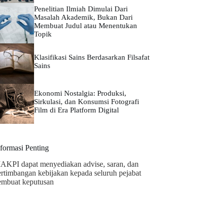
Penelitian Ilmiah Dimulai Dari
Masalah Akademik, Bukan Dari
Membuat Judul atau Menentukan
Topik
Klasifikasi Sains Berdasarkan Filsafat
Sains
Ekonomi Nostalgia: Produksi,
Sirkulasi, dan Konsumsi Fotografi
Film di Era Platform Digital
nformasi Penting
AKPI dapat menyediakan advise, saran, dan
ertimbangan kebijakan kepada seluruh pejabat
embuat keputusan