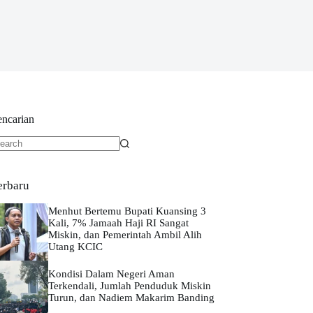
encarian
o
sults
erbaru
Menhut Bertemu Bupati Kuansing 3
Kali, 7% Jamaah Haji RI Sangat
Miskin, dan Pemerintah Ambil Alih
Utang KCIC
Kondisi Dalam Negeri Aman
Terkendali, Jumlah Penduduk Miskin
Turun, dan Nadiem Makarim Banding