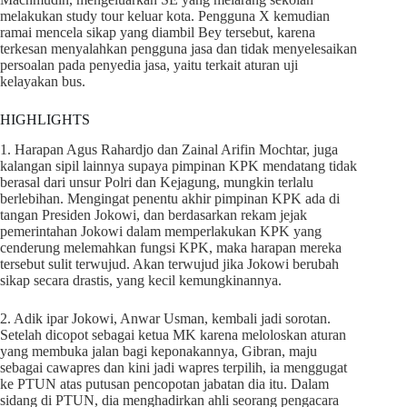
melakukan study tour keluar kota. Pengguna X kemudian
ramai mencela sikap yang diambil Bey tersebut, karena
terkesan menyalahkan pengguna jasa dan tidak menyelesaikan
persoalan pada penyedia jasa, yaitu terkait aturan uji
kelayakan bus.
HIGHLIGHTS
1. Harapan Agus Rahardjo dan Zainal Arifin Mochtar, juga
kalangan sipil lainnya supaya pimpinan KPK mendatang tidak
berasal dari unsur Polri dan Kejagung, mungkin terlalu
berlebihan. Mengingat penentu akhir pimpinan KPK ada di
tangan Presiden Jokowi, dan berdasarkan rekam jejak
pemerintahan Jokowi dalam memperlakukan KPK yang
cenderung melemahkan fungsi KPK, maka harapan mereka
tersebut sulit terwujud. Akan terwujud jika Jokowi berubah
sikap secara drastis, yang kecil kemungkinannya.
2. Adik ipar Jokowi, Anwar Usman, kembali jadi sorotan.
Setelah dicopot sebagai ketua MK karena meloloskan aturan
yang membuka jalan bagi keponakannya, Gibran, maju
sebagai cawapres dan kini jadi wapres terpilih, ia menggugat
ke PTUN atas putusan pencopotan jabatan dia itu. Dalam
sidang di PTUN, dia menghadirkan ahli seorang pengacara