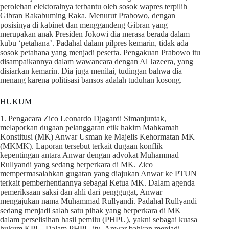
perolehan elektoralnya terbantu oleh sosok wapres terpilih
Gibran Rakabuming Raka. Menurut Prabowo, dengan
posisinya di kabinet dan menggandeng Gibran yang
merupakan anak Presiden Jokowi dia merasa berada dalam
kubu ‘petahana’. Padahal dalam pilpres kemarin, tidak ada
sosok petahana yang menjadi peserta. Pengakuan Prabowo itu
disampaikannya dalam wawancara dengan Al Jazeera, yang
disiarkan kemarin. Dia juga menilai, tudingan bahwa dia
menang karena politisasi bansos adalah tuduhan kosong.
HUKUM
1. Pengacara Zico Leonardo Djagardi Simanjuntak,
melaporkan dugaan pelanggaran etik hakim Mahkamah
Konstitusi (MK) Anwar Usman ke Majelis Kehormatan MK
(MKMK). Laporan tersebut terkait dugaan konflik
kepentingan antara Anwar dengan advokat Muhammad
Rullyandi yang sedang berperkara di MK. Zico
mempermasalahkan gugatan yang diajukan Anwar ke PTUN
terkait pemberhentiannya sebagai Ketua MK. Dalam agenda
pemeriksaan saksi dan ahli dari penggugat, Anwar
mengajukan nama Muhammad Rullyandi. Padahal Rullyandi
sedang menjadi salah satu pihak yang berperkara di MK
dalam perselisihan hasil pemilu (PHPU), yakni sebagai kuasa
hukum KPU. Dalam PHPU itu, Anwar bahkan menjadi