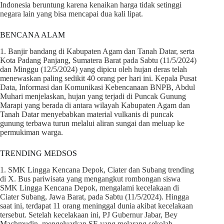
Indonesia beruntung karena kenaikan harga tidak setinggi
negara lain yang bisa mencapai dua kali lipat.
BENCANA ALAM
1. Banjir bandang di Kabupaten Agam dan Tanah Datar, serta
Kota Padang Panjang, Sumatera Barat pada Sabtu (11/5/2024)
dan Minggu (12/5/2024) yang dipicu oleh hujan deras telah
menewaskan paling sedikit 40 orang per hari ini. Kepala Pusat
Data, Informasi dan Komunikasi Kebencanaan BNPB, Abdul
Muhari menjelaskan, hujan yang terjadi di Puncak Gunung
Marapi yang berada di antara wilayah Kabupaten Agam dan
Tanah Datar menyebabkan material vulkanis di puncak
gunung terbawa turun melalui aliran sungai dan meluap ke
permukiman warga.
TRENDING MEDSOS
1. SMK Lingga Kencana Depok, Ciater dan Subang trending
di X. Bus pariwisata yang mengangkut rombongan siswa
SMK Lingga Kencana Depok, mengalami kecelakaan di
Ciater Subang, Jawa Barat, pada Sabtu (11/5/2024). Hingga
saat ini, terdapat 11 orang meninggal dunia akibat kecelakaan
tersebut. Setelah kecelakaan ini, PJ Gubernur Jabar, Bey
Machmudin, mengeluarkan SE yang melarang sekolah