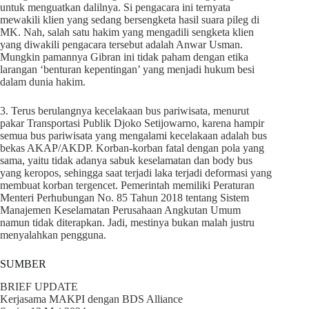
untuk menguatkan dalilnya. Si pengacara ini ternyata
mewakili klien yang sedang bersengketa hasil suara pileg di
MK. Nah, salah satu hakim yang mengadili sengketa klien
yang diwakili pengacara tersebut adalah Anwar Usman.
Mungkin pamannya Gibran ini tidak paham dengan etika
larangan ‘benturan kepentingan’ yang menjadi hukum besi
dalam dunia hakim.
3. Terus berulangnya kecelakaan bus pariwisata, menurut
pakar Transportasi Publik Djoko Setijowarno, karena hampir
semua bus pariwisata yang mengalami kecelakaan adalah bus
bekas AKAP/AKDP. Korban-korban fatal dengan pola yang
sama, yaitu tidak adanya sabuk keselamatan dan body bus
yang keropos, sehingga saat terjadi laka terjadi deformasi yang
membuat korban tergencet. Pemerintah memiliki Peraturan
Menteri Perhubungan No. 85 Tahun 2018 tentang Sistem
Manajemen Keselamatan Perusahaan Angkutan Umum
namun tidak diterapkan. Jadi, mestinya bukan malah justru
menyalahkan pengguna.
SUMBER
BRIEF UPDATE
Kerjasama MAKPI dengan BDS Alliance