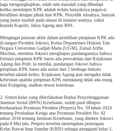
juga mengungkapkan, salah satu masalah yang dihadapi
ketika memimpin KPK adalah terlalu banyaknya pegawai
berafiliasi dengan pihak luar KPK. Penyidik misalnya, banyak
yang justru tunduk pada atasan di instansi asalnya, yakni
kepada Kapolri, Jaksa Agung atau BIN.
Mengingat putusan akhir dalam pemilihan pimpinan KPK ada
di tangan Presiden Jokowi, Ketua Departemen Hukum Tata
Negara Universitas Gadjah Mada (UGM), Zainal Arifin
Mochtar, meminta Jokowi menghapus pandangannya bahwa
formasi pimpinan KPK harus ada perwakilan dari Kejaksaan
Agung dan Polri. Ia menilai, pandangan Jokowi bahwa
pimpinan KPK harus ada unsur dari 2 lembaga hukum
tersebut adalah keliru. Kejaksaan Agung pun mengaku tidak
keberatan apabila pimpinan KPK mendatang tidak ada orang
dari Kejagung, asalkan sesuai ketentuan.
2. Sistem kelas yang diberlakukan Badan Penyelenggaraan
Jaminan Sosial (BPJS) Kesehatan, sudah pasti dihapus
berdasarkan Peraturan Presiden (Perpres) No. 59 tahun 2024
tentang Perubahan Ketiga atas Peraturan Presiden No. 82
tahun 2018 tentang Jaminan Kesehatan, yang diteken Jokowi
pada 8 Mei lalu. Perpres tersebut menetapkan penerapan
Kelas Rawat Inap Standar (KRIS) sebagai pengganti kelas 1,