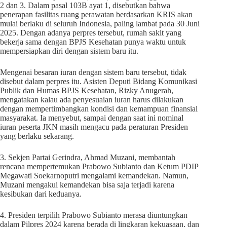
2 dan 3. Dalam pasal 103B ayat 1, disebutkan bahwa
penerapan fasilitas ruang perawatan berdasarkan KRIS akan
mulai berlaku di seluruh Indonesia, paling lambat pada 30 Juni
2025. Dengan adanya perpres tersebut, rumah sakit yang
bekerja sama dengan BPJS Kesehatan punya waktu untuk
mempersiapkan diri dengan sistem baru itu.
Mengenai besaran iuran dengan sistem baru tersebut, tidak
disebut dalam perpres itu. Asisten Deputi Bidang Komunikasi
Publik dan Humas BPJS Kesehatan, Rizky Anugerah,
mengatakan kalau ada penyesuaian iuran harus dilakukan
dengan mempertimbangkan kondisi dan kemampuan finansial
masyarakat. Ia menyebut, sampai dengan saat ini nominal
iuran peserta JKN masih mengacu pada peraturan Presiden
yang berlaku sekarang.
3. Sekjen Partai Gerindra, Ahmad Muzani, membantah
rencana mempertemukan Prabowo Subianto dan Ketum PDIP
Megawati Soekarnoputri mengalami kemandekan. Namun,
Muzani mengakui kemandekan bisa saja terjadi karena
kesibukan dari keduanya.
4. Presiden terpilih Prabowo Subianto merasa diuntungkan
dalam Pilpres 2024 karena berada di lingkaran kekuasaan, dan