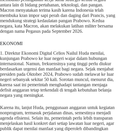
antara lain di bidang pertahanan, teknologi, dan pangan.
Macron menyatakan terima kasih karena Indonesia telah
membuka kran impor sapi perah dan daging dari Prancis, yang
mendukung strategi kedaulatan pangan Prabowo. Kedua
negara, kata Macron, akan melakukan latihan militer bersama
dengan nama Pegasus pada September 2026.
EKONOMI
1. Direktur Ekonomi Digital Celios Nailul Huda menilai,
kunjungan Prabowo ke luar negeri wajar dalam hubungan
internasional. Namun, frekuensinya yang tinggi perlu diukur
berdasarkan urgensi dan manfaat bagi negara. Sejak menjabat
presiden pada Oktober 2024, Prabowo sudah melawat ke luar
negeri sebanyak sekitar 50 kali. Sorotan muncul, menurut dia,
karena saat ini pemerintah menghadapi tantangan menjaga
defisit anggaran tetap terkendali di tengah kebutuhan belanja
negara yang meningkat.
Karena itu, lanjut Huda, penggunaan anggaran untuk kegiatan
nonprogram, termasuk perjalanan dinas, semestinya menjadi
agenda efisiensi. Selain itu, pemerintah perlu lebih transparan
menjelaskan hasil konkret dari setiap lawatan luar negeri, agar
publik dapat menilai manfaat yang diperoleh dibandingkan