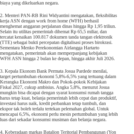
biaya yang dikeluarkan negara.
2. Menteri PAN-RB Rini Widyantini mengatakan, fleksibilitas
kerja ASN dengan work from home (WFH) berhasil
menghemat anggaran perjalanan dinas hingga Rp 1,95 triliun.
Selain itu utilitas pemerintah dihemat Rp 65,5 miliar, dan
tercatat kenaikan 100.817 dokumen tanda tangan elektronik
(TTE) sebagai bukti percepatan digitalisasi proses birokrasi.
Sementara Menko Perekonomian Airlangga Hartarto
mengatakan, pemerintah akan memperpanjang kebijakan
WFH ASN hingga 2 bulan ke depan, hingga akhir Juli 2026.
3. Kepala Ekonom Bank Permata Josua Pardede menilai,
target pertumbuhan ekonomi 5,8%-6,5% yang tertuang dalam
Kerangka Ekonomi Makro dan Pokok-pokok Kebijakan
Fiskal 2027, cukup ambisius. Angka 5,8%, menurut Josua
mungkin bisa dicapai dengan syarat konsumsi rumah tangga
harus tetap kuat, belanja pemerintah lebih cepat dan produktif,
investasi harus naik, kredit perbankan tetap tumbuh, dan
ekspor tak boleh terlalu tertekan pelemahan global. Untuk
mencapai 6,5%, ekonomi perlu mesin pertumbuhan yang lebih
luas dari sekadar konsumsi musiman dan belanja negara.
4. Keberadaan markas Batalion Teritorial Pembangunan (Yon