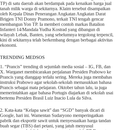
TP) di satu daerah akan berdampak pada kenaikan harga jual
tanah milik warga di sekitarnya. Klaim tersebut disampaikan
oleh Kepala Dinas Penerangan Angkatan Angkatan Darat
Brigjen TNI Donny Pramono, terkait TNI tengah gencar
membangun Yon TP. Ia memberi contoh markas Batalion
Infanteri 14/Mandala Yudha Kostrad yang dibangun di
wilayah Lebak, Banten, yang sebelumnya tergolong terpencil,
kini di sekitarnya telah berkembang dengan berbagai aktivitas
ekonomi.
TRENDING MEDSOS
1. “Prancis” trending di sejumlah media sosial – IG, FB, dan
X. Warganet membicarakan perjalanan Presiden Prabowo ke
Prancis yang dianggap terlalu sering. Mereka juga membahas
instruksi Prabowo agar sekolah-sekolah memasukkan bahasa
Prancis sebagai mata pelajaran. Oktober tahun lalu, ia juga
memerintahkan agar bahasa Portugis diajarkan di sekolah usai
bertemu Presiden Brasil Luiz Inacio Lula da Silva.
2. Kata-kata “Kelapa sawit” dan “SGD” banyak dicari di
Google, hari ini. Wamentan Sudaryono memperingatkan
pabrik dan eksportir sawit untuk menyesuaikan harga tandan
buah segar (TBS) dari petani, yang jatuh menyusul