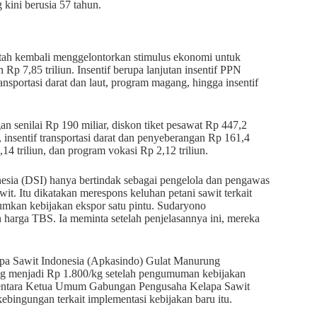
 kini berusia 57 tahun.
ah kembali menggelontorkan stimulus ekonomi untuk
 Rp 7,85 triliun. Insentif berupa lanjutan insentif PPN
nsportasi darat dan laut, program magang, hingga insentif
an senilai Rp 190 miliar, diskon tiket pesawat Rp 447,2
, insentif transportasi darat dan penyeberangan Rp 161,4
4 triliun, dan program vokasi Rp 2,12 triliun.
ia (DSI) hanya bertindak sebagai pengelola dan pengawas
it. Itu dikatakan merespons keluhan petani sawit terkait
mkan kebijakan ekspor satu pintu. Sudaryono
n harga TBS. Ia meminta setelah penjelasannya ini, mereka
pa Sawit Indonesia (Apkasindo) Gulat Manurung
kg menjadi Rp 1.800/kg setelah pengumuman kebijakan
ementara Ketua Umum Gabungan Pengusaha Kelapa Sawit
bingungan terkait implementasi kebijakan baru itu.