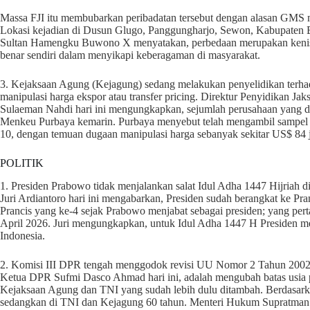
Massa FJI itu membubarkan peribadatan tersebut dengan alasan GMS m
Lokasi kejadian di Dusun Glugo, Panggungharjo, Sewon, Kabupaten B
Sultan Hamengku Buwono X menyatakan, perbedaan merupakan keniscay
benar sendiri dalam menyikapi keberagaman di masyarakat.
3. Kejaksaan Agung (Kejagung) sedang melakukan penyelidikan terha
manipulasi harga ekspor atau transfer pricing. Direktur Penyidikan 
Sulaeman Nahdi hari ini mengungkapkan, sejumlah perusahaan yang dis
Menkeu Purbaya kemarin. Purbaya menyebut telah mengambil sampel se
10, dengan temuan dugaan manipulasi harga sebanyak sekitar US$ 84 j
POLITIK
1. Presiden Prabowo tidak menjalankan salat Idul Adha 1447 Hijriah di 
Juri Ardiantoro hari ini mengabarkan, Presiden sudah berangkat ke Pr
Prancis yang ke-4 sejak Prabowo menjabat sebagai presiden; yang pert
April 2026. Juri mengungkapkan, untuk Idul Adha 1447 H Presiden me
Indonesia.
2. Komisi III DPR tengah menggodok revisi UU Nomor 2 Tahun 2002 ten
Ketua DPR Sufmi Dasco Ahmad hari ini, adalah mengubah batas usia pe
Kejaksaan Agung dan TNI yang sudah lebih dulu ditambah. Berdasarkan
sedangkan di TNI dan Kejagung 60 tahun. Menteri Hukum Supratman