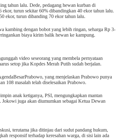
ing tahun lalu. Dede, pedagang hewan kurban di
 ekor, turun sekitar 60% dibandingkan 40 ekor tahun lalu.
 ekor, turun dibanding 70 ekor tahun lalu.
 kambing dengan bobot yang lebih ringan, seharga Rp 3-
 meringankan biaya kirim balik hewan ke kampung.
engunggah video seseorang yang membela pernyataan
rus setop jika Kopdes Merah Putih sudah berjalan.
r #AgendaBesarPrabowo, yang menjelaskan Prabowo punya
lan 108 masalah telah diselesaikan Prabowo.
dipimpin anak ketiganya, PSI, mengungkapkan mantan
t. Jokowi juga akan diumumkan sebagai Ketua Dewan
usi, terutama jika ditinjau dari sudut pandang hukum,
ah responsif terhadap keresahan warga, di sisi lain ada