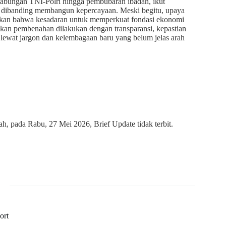
 gabungan TNI-Polri hingga pembubaran ibadah, ikut
 dibanding membangun kepercayaan. Meski begitu, upaya
ukkan bahwa kesadaran untuk memperkuat fondasi ekonomi
kan pembenahan dilakukan dengan transparansi, kepastian
lewat jargon dan kelembagaan baru yang belum jelas arah
, pada Rabu, 27 Mei 2026, Brief Update tidak terbit.
ort