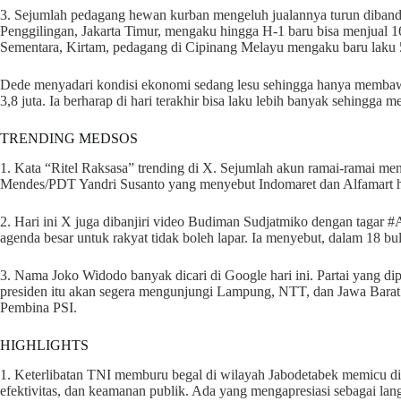
3. Sejumlah pedagang hewan kurban mengeluh jualannya turun diband
Penggilingan, Jakarta Timur, mengaku hingga H-1 baru bisa menjual 16
Sementara, Kirtam, pedagang di Cipinang Melayu mengaku baru laku 50
Dede menyadari kondisi ekonomi sedang lesu sehingga hanya membawa
3,8 juta. Ia berharap di hari terakhir bisa laku lebih banyak sehingga
TRENDING MEDSOS
1. Kata “Ritel Raksasa” trending di X. Sejumlah akun ramai-ramai m
Mendes/PDT Yandri Susanto yang menyebut Indomaret dan Alfamart ha
2. Hari ini X juga dibanjiri video Budiman Sudjatmiko dengan taga
agenda besar untuk rakyat tidak boleh lapar. Ia menyebut, dalam 18 bu
3. Nama Joko Widodo banyak dicari di Google hari ini. Partai yang 
presiden itu akan segera mengunjungi Lampung, NTT, dan Jawa Bara
Pembina PSI.
HIGHLIGHTS
1. Keterlibatan TNI memburu begal di wilayah Jabodetabek memicu disk
efektivitas, dan keamanan publik. Ada yang mengapresiasi sebagai langk