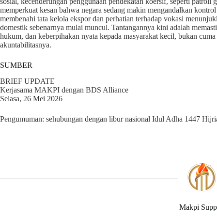
sosial, kecenderungan penggunaan pendekatan koersif, seperti patroli
memperkuat kesan bahwa negara sedang makin mengandalkan kontrol
membenahi tata kelola ekspor dan perhatian terhadap vokasi menunj
domestik sebenarnya mulai muncul. Tantangannya kini adalah memasti
hukum, dan keberpihakan nyata kepada masyarakat kecil, bukan cuma 
akuntabilitasnya.
SUMBER
BRIEF UPDATE
Kerjasama MAKPI dengan BDS Alliance
Selasa, 26 Mei 2026
Pengumuman: sehubungan dengan libur nasional Idul Adha 1447 Hijriah
Makpi Supp