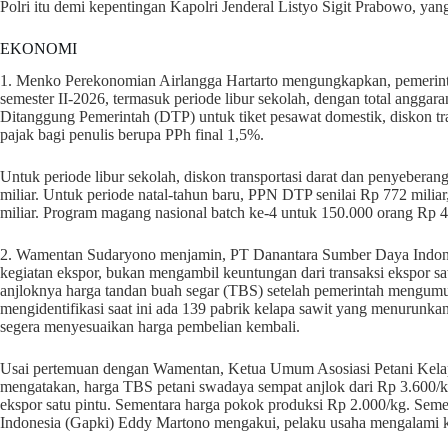
Polri itu demi kepentingan Kapolri Jenderal Listyo Sigit Prabowo, yang
EKONOMI
1. Menko Perekonomian Airlangga Hartarto mengungkapkan, pemerint
semester II-2026, termasuk periode libur sekolah, dengan total anggaran
Ditanggung Pemerintah (DTP) untuk tiket pesawat domestik, diskon tra
pajak bagi penulis berupa PPh final 1,5%.
Untuk periode libur sekolah, diskon transportasi darat dan penyeberang
miliar. Untuk periode natal-tahun baru, PPN DTP senilai Rp 772 miliar
miliar. Program magang nasional batch ke-4 untuk 150.000 orang Rp 4,1
2. Wamentan Sudaryono menjamin, PT Danantara Sumber Daya Indones
kegiatan ekspor, bukan mengambil keuntungan dari transaksi ekspor saw
anjloknya harga tandan buah segar (TBS) setelah pemerintah mengumu
mengidentifikasi saat ini ada 139 pabrik kelapa sawit yang menurunka
segera menyesuaikan harga pembelian kembali.
Usai pertemuan dengan Wamentan, Ketua Umum Asosiasi Petani Kela
mengatakan, harga TBS petani swadaya sempat anjlok dari Rp 3.600/
ekspor satu pintu. Sementara harga pokok produksi Rp 2.000/kg. S
Indonesia (Gapki) Eddy Martono mengakui, pelaku usaha mengalami ke