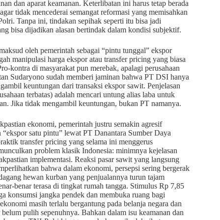
an dan aparat keamanan. Keterlibatan ini harus tetap berada
il agar tidak mencederai semangat reformasi yang memisahkan
i. Tanpa ini, tindakan sepihak seperti itu bisa jadi
ng bisa dijadikan alasan bertindak dalam kondisi subjektif.
maksud oleh pemerintah sebagai “pintu tunggal” ekspor
gah manipulasi harga ekspor atau transfer pricing yang biasa
ro-kontra di masyarakat pun merebak, apalagi perusahaan
entan Sudaryono sudah memberi jaminan bahwa PT DSI hanya
ambil keuntungan dari transaksi ekspor sawit. Penjelasan
sahaan terbatas) adalah mencari untung alias laba untuk
kan. Jika tidak mengambil keuntungan, bukan PT namanya.
kpastian ekonomi, pemerintah justru semakin agresif
an “ekspor satu pintu” lewat PT Danantara Sumber Daya
aktik transfer pricing yang selama ini menggerus
munculkan problem klasik Indonesia: minimnya kejelasan
akpastian implementasi. Reaksi pasar sawit yang langsung
perlihatkan bahwa dalam ekonomi, persepsi sering bergerak
 pedagang hewan kurban yang penjualannya turun tajam
nar-benar terasa di tingkat rumah tangga. Stimulus Rp 7,85
aga konsumsi jangka pendek dan membuka ruang bagi
ekonomi masih terlalu bergantung pada belanja negara dan
sar belum pulih sepenuhnya. Bahkan dalam isu keamanan dan