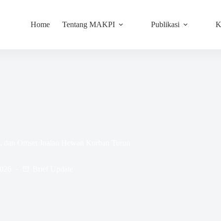
Home
Tentang MAKPI
Publikasi
K
, dan Omset Jualan Hewan Kurban Turun
2026
Brief Update