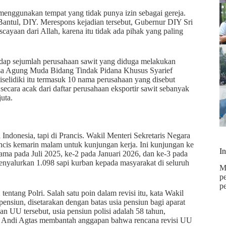
enggunakan tempat yang tidak punya izin sebagai gereja.
antul, DIY. Merespons kejadian tersebut, Gubernur DIY Sri
aan dari Allah, karena itu tidak ada pihak yang paling
dap sejumlah perusahaan sawit yang diduga melakukan
Jaksa Agung Muda Bidang Tindak Pidana Khusus Syarief
elidiki itu termasuk 10 nama perusahaan yang disebut
cara acak dari daftar perusahaan eksportir sawit sebanyak
uta.
Indonesia, tapi di Prancis. Wakil Menteri Sekretaris Negara
ancis kemarin malam untuk kunjungan kerja. Ini kunjungan ke
I
ama pada Juli 2025, ke-2 pada Januari 2026, dan ke-3 pada
nyalurkan 1.098 sapi kurban kepada masyarakat di seluruh
M
p
p
tang Polri. Salah satu poin dalam revisi itu, kata Wakil
nsiun, disetarakan dengan batas usia pensiun bagi aparat
 UU tersebut, usia pensiun polisi adalah 58 tahun,
 Andi Agtas membantah anggapan bahwa rencana revisi UU