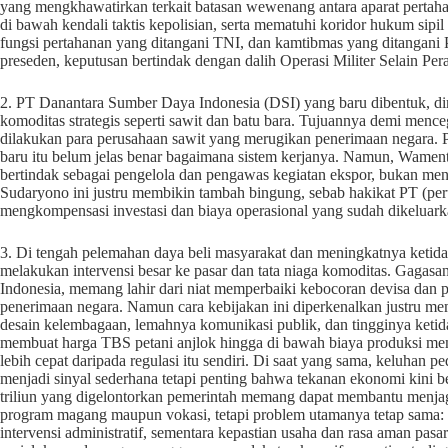
yang mengkhawatirkan terkait batasan wewenang antara aparat pertahan
di bawah kendali taktis kepolisian, serta mematuhi koridor hukum sip
fungsi pertahanan yang ditangani TNI, dan kamtibmas yang ditangani Polr
preseden, keputusan bertindak dengan dalih Operasi Militer Selain Pera
2. PT Danantara Sumber Daya Indonesia (DSI) yang baru dibentuk, di
komoditas strategis seperti sawit dan batu bara. Tujuannya demi mence
dilakukan para perusahaan sawit yang merugikan penerimaan negara. P
baru itu belum jelas benar bagaimana sistem kerjanya. Namun, Wam
bertindak sebagai pengelola dan pengawas kegiatan ekspor, bukan meng
Sudaryono ini justru membikin tambah bingung, sebab hakikat PT (peru
mengkompensasi investasi dan biaya operasional yang sudah dikeluar
3. Di tengah pelemahan daya beli masyarakat dan meningkatnya ketida
melakukan intervensi besar ke pasar dan tata niaga komoditas. Gagas
Indonesia, memang lahir dari niat memperbaiki kebocoran devisa dan pr
penerimaan negara. Namun cara kebijakan ini diperkenalkan justru me
desain kelembagaan, lemahnya komunikasi publik, dan tingginya ketid
membuat harga TBS petani anjlok hingga di bawah biaya produksi mem
lebih cepat daripada regulasi itu sendiri. Di saat yang sama, keluhan
menjadi sinyal sederhana tetapi penting bahwa tekanan ekonomi kini be
triliun yang digelontorkan pemerintah memang dapat membantu menj
program magang maupun vokasi, tetapi problem utamanya tetap sama: 
intervensi administratif, sementara kepastian usaha dan rasa aman pa