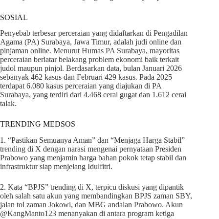
SOSIAL
Penyebab terbesar perceraian yang didaftarkan di Pengadilan
Agama (PA) Surabaya, Jawa Timur, adalah judi online dan
pinjaman online. Menurut Humas PA Surabaya, mayoritas
perceraian berlatar belakang problem ekonomi baik terkait
judol maupun pinjol. Berdasarkan data, bulan Januari 2026
sebanyak 462 kasus dan Februari 429 kasus. Pada 2025
terdapat 6.080 kasus perceraian yang diajukan di PA
Surabaya, yang terdiri dari 4.468 cerai gugat dan 1.612 cerai
talak.
TRENDING MEDSOS
1. “Pastikan Semuanya Aman” dan “Menjaga Harga Stabil”
trending di X dengan narasi mengenai pernyataan Presiden
Prabowo yang menjamin harga bahan pokok tetap stabil dan
infrastruktur siap menjelang Idulfitri.
2. Kata “BPJS” trending di X, terpicu diskusi yang dipantik
oleh salah satu akun yang membandingkan BPJS zaman SBY,
jalan tol zaman Jokowi, dan MBG andalan Prabowo. Akun
@KangManto123 menanyakan di antara program ketiga