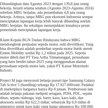
Dibandingkan data Agustus 2023 dengan 139,8 juta orang
bekerja, berarti selama setahun (Agustus 2023-Agustus 2024)
sebelum MBG berjalan, ada penambahan 4,8 juta orang
bekerja. Artinya, tanpa MBG pun ekonomi Indonesia sempat
menciptakan lapangan kerja lebih banyak dibanding setelah
MBG berjalan. Itu sekaligus menunjukkan lemahnya peran
pemerintah menciptakan lapangan kerja.
Klaim Kepala BGN Dadan Hindayana bahwa MBG
mendongkrak penjualan sepeda motor, sulit diverifikasi. Yang
bisa diverifikasi adalah pembelian sepeda motor listrik merek
Emmo Mobility senilai Rp 1,2 triliun pada 2025. Sepeda
motor dibeli dari PT Yasa Artha Trimanunggal, perusahaan
yang baru berdiri tahun 2025 yang menggunakan alamat
perusahaan sepeda motor lain, yakni PT Kaisar Motorindo
Industri.
Project M juga menyoroti belanja ponsel tipe Samsung Galaxy
Tab Active 5 (bundling) seharga Rp 17.927.000/unit. Padahal
di marketplace harganya hanya Rp 8 jutaan. Pemborosan lain
adalah belanja pakaian meliputi seragam, PDH, PDL, sepatu
dinas, sepatu olahraga, topi, baret, kaos, kaos kaki, dan
aksesoris senilai Rp 622,3 miliar; sebanyak Rp 6,9 miliar di
antaranya untuk kaos kaki yang harga satuannya Rp 100.000.