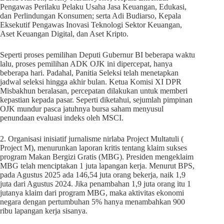
Pengawas Perilaku Pelaku Usaha Jasa Keuangan, Edukasi,
dan Perlindungan Konsumen; serta Adi Budiarso, Kepala
Eksekutif Pengawas Inovasi Teknologi Sektor Keuangan,
Aset Keuangan Digital, dan Aset Kripto.
Seperti proses pemilihan Deputi Gubernur BI beberapa waktu
lalu, proses pemilihan ADK OJK ini dipercepat, hanya
beberapa hari. Padahal, Panitia Seleksi telah menetapkan
jadwal seleksi hingga akhir bulan. Ketua Komisi XI DPR
Misbakhun beralasan, percepatan dilakukan untuk memberi
kepastian kepada pasar. Seperti diketahui, sejumlah pimpinan
OJK mundur pasca jatuhnya bursa saham menyusul
penundaan evaluasi indeks oleh MSCI.
2. Organisasi inisiatif jurnalisme nirlaba Project Multatuli (
Project M), menurunkan laporan kritis tentang klaim sukses
program Makan Bergizi Gratis (MBG). Presiden mengeklaim
MBG telah menciptakan 1 juta lapangan kerja. Menurut BPS,
pada Agustus 2025 ada 146,54 juta orang bekerja, naik 1,9
juta dari Agustus 2024. Jika penambahan 1,9 juta orang itu 1
jutanya klaim dari program MBG, maka aktivitas ekonomi
negara dengan pertumbuhan 5% hanya menambahkan 900
ribu lapangan kerja sisanya.