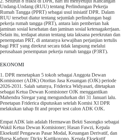
2. Seluruh 8 fraksi di DPR, hari ini menyetujui Rancangan
Undang-Undang (RUU) tentang Perlindungan Pekerja
Rumah Tangga (PPRT) sebagai usul inisiatif DPR. Dalam
RUU tersebut diatur tentang sejumlah perlindungan bagi
pekerja rumah tangga (PRT), antara lain pemberian hak
jaminan sosial kesehatan dan jaminan sosial ketenagakerjaan.
Selain itu, terdapat aturan tentang tata laksana perekrutan dan
penempatan PRT, di antaranya kewajiban perjanjian tertulis
bagi PRT yang direkrut secara tidak langsung melalui
perusahaan penempatan pekerja rumah tangga (P3RT).
EKONOMI
1. DPR menetapkan 5 tokoh sebagai Anggota Dewan
Komisioner (ADK) Otoritas Jasa Keuangan (OJK) periode
2026-2031. Salah satunya, Friderica Widyasari, ditetapkan
sebagai Ketua Dewan Komisioner OJK menggantikan
Mahendra Siregar yang mengundurkan diri 31 Januari lalu.
Penetapan Friderica diputuskan setelah Komisi XI DPR
melakukan tahap fit and proper test calon ADK OJK.
Empat ADK lain adalah Hermawan Bekti Sasongko sebagai
Wakil Ketua Dewan Komisioner; Hasan Fawzi, Kepala
Eksekutif Pengawas Pasar Modal, Keuangan Derivatif, dan
Bursa Karbon; Dicky Kartikoyono, Kepala Eksekutif