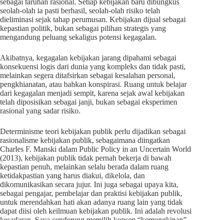
sebagai taruhan rasional. Setiap kebijakan baru dibungkus
seolah-olah ia pasti berhasil, seolah-olah risiko telah
dieliminasi sejak tahap perumusan. Kebijakan dijual sebagai
kepastian politik, bukan sebagai pilihan strategis yang
mengandung peluang sekaligus potensi kegagalan.
Akibatnya, kegagalan kebijakan jarang dipahami sebagai
konsekuensi logis dari dunia yang kompleks dan tidak pasti,
melainkan segera ditafsirkan sebagai kesalahan personal,
pengkhianatan, atau bahkan konspirasi. Ruang untuk belajar
dari kegagalan menjadi sempit, karena sejak awal kebijakan
telah diposisikan sebagai janji, bukan sebagai eksperimen
rasional yang sadar risiko.
Determinisme teori kebijakan publik perlu dijadikan sebagai
rasionalisme kebijakan publik, sebagaimana diingatkan
Charles F. Manski dalam Public Policy in an Uncertain World
(2013), kebijakan publik tidak pernah bekerja di bawah
kepastian penuh, melainkan selalu berada dalam ruang
ketidakpastian yang harus diakui, dikelola, dan
dikomunikasikan secara jujur. Ini juga sebagai upaya kita,
sebagai pengajar, pembelajar dan praktisi kebijakan publik,
untuk merendahkan hati akan adanya ruang lain yang tidak
dapat diisi oleh keilmuan kebijakan publik. Ini adalah revolusi
kesadaran. Saya cenderung memilih konsep “kemungkinan”