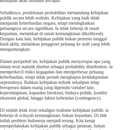
kemajuan akan otomatis tercapai.
Sebaliknya, pendekatan probabilitas memandang kebijakan
publik secara lebih realistis. Kebijakan yang baik tidak
menjamin keberhasilan negara, tetapi meningkatkan
peluangnya secara signifikan. Ia tidak bekerja di ranah
kepastian, melainkan di ranah kemungkinan (likelihood).
Dengan kata lain, kebijakan publik bukan penentu tunggal
hasil akhir, melainkan penggeser peluang ke arah yang lebih
menguntungkan.
Dalam perspektif ini, kebijakan publik menyerupai apa yang
dalam teori statistik disebut sebagai probability distribution. Ia
memperkecil risiko kegagalan dan memperbesar peluang
keberhasilan, tetapi tidak pernah menghapus ketidakpastian
sepenuhnya. Bahkan kebijakan terbaik sekalipun tetap
beroperasi dalam ruang yang dipenuhi variabel lain:
kepemimpinan, kapasitas birokrasi, budaya politik, kondisi
ekonomi global, hingga faktor kebetulan (contingency).
Di sinilah letak ironi sekaligus realisme kebijakan publik: ia
bekerja di wilayah kemungkinan, bukan kepastian. Di titik
inilah problem Indonesia menjadi terang. Kita kerap
memperlakukan kebijakan publik sebagai jaminan, bukan