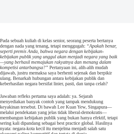
Pada sebuah kuliah di kelas senior, seorang peserta bertanya
dengan nada yang tenang, tetapi menggugah:
“Apakah benar,
seperti premis Anda, bahwa negara dengan kebijakan-
kebijakan publik yang unggul akan menjadi negara yang baik
—yang berhasil memajukan rakyatnya dan menang dalam
kompetisi antarbangsa?”
Pertanyaan ini, alih-alih mudah
dijawab, justru memaksa saya berhenti sejenak dan berpikir
ulang. Benarkah hubungan antara kebijakan publik dan
keberhasilan negara bersifat linier, pasti, dan tanpa celah?
Jawaban refleks pertama saya adalah: ya. Sejarah
menyediakan banyak contoh yang tampak mendukung
keyakinan tersebut. Di bawah Lee Kuan Yew, Singapura—
melalui pendekatan yang jelas tidak liberal-demokratis—
membangun kebijakan publik yang bukan hanya efektif, tetapi
sering kali dipandang sebagai best practice global. Hasilnya
nyata: negara-kota kecil itu menjelma menjadi salah satu
ekonomi paling kompetitif dan tertata di dunia.