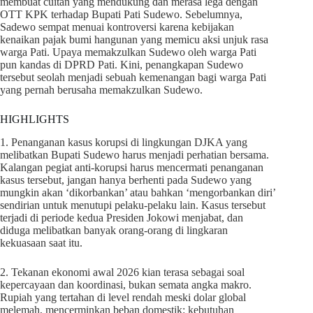
membuat cuitan yang mendukung dan merasa lega dengan
OTT KPK terhadap Bupati Pati Sudewo. Sebelumnya,
Sadewo sempat menuai kontroversi karena kebijakan
kenaikan pajak bumi hangunan yang memicu aksi unjuk rasa
warga Pati. Upaya memakzulkan Sudewo oleh warga Pati
pun kandas di DPRD Pati. Kini, penangkapan Sudewo
tersebut seolah menjadi sebuah kemenangan bagi warga Pati
yang pernah berusaha memakzulkan Sudewo.
HIGHLIGHTS
1. Penanganan kasus korupsi di lingkungan DJKA yang
melibatkan Bupati Sudewo harus menjadi perhatian bersama.
Kalangan pegiat anti-korupsi harus mencermati penanganan
kasus tersebut, jangan hanya berhenti pada Sudewo yang
mungkin akan ‘dikorbankan’ atau bahkan ‘mengorbankan diri’
sendirian untuk menutupi pelaku-pelaku lain. Kasus tersebut
terjadi di periode kedua Presiden Jokowi menjabat, dan
diduga melibatkan banyak orang-orang di lingkaran
kekuasaan saat itu.
2. Tekanan ekonomi awal 2026 kian terasa sebagai soal
kepercayaan dan koordinasi, bukan semata angka makro.
Rupiah yang tertahan di level rendah meski dolar global
melemah, mencerminkan beban domestik: kebutuhan