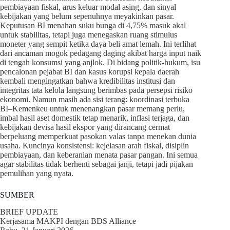
pembiayaan fiskal, arus keluar modal asing, dan sinyal
kebijakan yang belum sepenuhnya meyakinkan pasar.
Keputusan BI menahan suku bunga di 4,75% masuk akal
untuk stabilitas, tetapi juga menegaskan ruang stimulus
moneter yang sempit ketika daya beli amat lemah. Ini terlihat
dari ancaman mogok pedagang daging akibat harga input naik
di tengah konsumsi yang anjlok. Di bidang politik-hukum, isu
pencalonan pejabat BI dan kasus korupsi kepala daerah
kembali mengingatkan bahwa kredibilitas institusi dan
integritas tata kelola langsung berimbas pada persepsi risiko
ekonomi. Namun masih ada sisi terang: koordinasi terbuka
BI–Kemenkeu untuk menenangkan pasar memang perlu,
imbal hasil aset domestik tetap menarik, inflasi terjaga, dan
kebijakan devisa hasil ekspor yang dirancang cermat
berpeluang memperkuat pasokan valas tanpa menekan dunia
usaha. Kuncinya konsistensi: kejelasan arah fiskal, disiplin
pembiayaan, dan keberanian menata pasar pangan. Ini semua
agar stabilitas tidak berhenti sebagai janji, tetapi jadi pijakan
pemulihan yang nyata.
SUMBER
BRIEF UPDATE
Kerjasama MAKPI dengan BDS Alliance