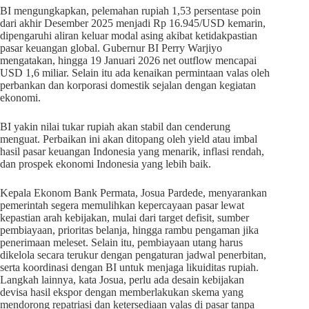
BI mengungkapkan, pelemahan rupiah 1,53 persentase poin
dari akhir Desember 2025 menjadi Rp 16.945/USD kemarin,
dipengaruhi aliran keluar modal asing akibat ketidakpastian
pasar keuangan global. Gubernur BI Perry Warjiyo
mengatakan, hingga 19 Januari 2026 net outflow mencapai
USD 1,6 miliar. Selain itu ada kenaikan permintaan valas oleh
perbankan dan korporasi domestik sejalan dengan kegiatan
ekonomi.
BI yakin nilai tukar rupiah akan stabil dan cenderung
menguat. Perbaikan ini akan ditopang oleh yield atau imbal
hasil pasar keuangan Indonesia yang menarik, inflasi rendah,
dan prospek ekonomi Indonesia yang lebih baik.
Kepala Ekonom Bank Permata, Josua Pardede, menyarankan
pemerintah segera memulihkan kepercayaan pasar lewat
kepastian arah kebijakan, mulai dari target defisit, sumber
pembiayaan, prioritas belanja, hingga rambu pengaman jika
penerimaan meleset. Selain itu, pembiayaan utang harus
dikelola secara terukur dengan pengaturan jadwal penerbitan,
serta koordinasi dengan BI untuk menjaga likuiditas rupiah.
Langkah lainnya, kata Josua, perlu ada desain kebijakan
devisa hasil ekspor dengan memberlakukan skema yang
mendorong repatriasi dan ketersediaan valas di pasar tanpa