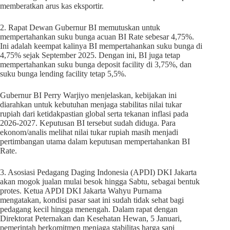
memberatkan arus kas eksportir.
2. Rapat Dewan Gubernur BI memutuskan untuk
mempertahankan suku bunga acuan BI Rate sebesar 4,75%.
Ini adalah keempat kalinya BI mempertahankan suku bunga di
4,75% sejak September 2025. Dengan ini, BI juga tetap
mempertahankan suku bunga deposit facility di 3,75%, dan
suku bunga lending facility tetap 5,5%.
Gubernur BI Perry Warjiyo menjelaskan, kebijakan ini
diarahkan untuk kebutuhan menjaga stabilitas nilai tukar
rupiah dari ketidakpastian global serta tekanan inflasi pada
2026-2027. Keputusan BI tersebut sudah diduga. Para
ekonom/analis melihat nilai tukar rupiah masih menjadi
pertimbangan utama dalam keputusan mempertahankan BI
Rate.
3. Asosiasi Pedagang Daging Indonesia (APDI) DKI Jakarta
akan mogok jualan mulai besok hingga Sabtu, sebagai bentuk
protes. Ketua APDI DKI Jakarta Wahyu Purnama
mengatakan, kondisi pasar saat ini sudah tidak sehat bagi
pedagang kecil hingga menengah. Dalam rapat dengan
Direktorat Peternakan dan Kesehatan Hewan, 5 Januari,
pemerintah berkomitmen menjaga stabilitas harga sapi