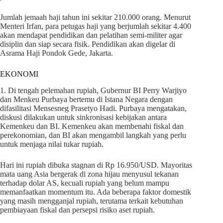
Jumlah jemaah haji tahun ini sekitar 210.000 orang. Menurut
Menteri Irfan, para petugas haji yang berjumlah sekitar 4.400
akan mendapat pendidikan dan pelatihan semi-militer agar
disiplin dan siap secara fisik. Pendidikan akan digelar di
Asrama Haji Pondok Gede, Jakarta.
EKONOMI
1. Di tengah pelemahan rupiah, Gubernur BI Perry Warjiyo
dan Menkeu Purbaya bertemu di Istana Negara dengan
difasilitasi Mensesneg Prasetyo Hadi. Purbaya mengatakan,
diskusi dilakukan untuk sinkronisasi kebijakan antara
Kemenkeu dan BI. Kemenkeu akan membenahi fiskal dan
perekonomian, dan BI akan mengambil langkah yang perlu
untuk menjaga nilai tukar rupiah.
Hari ini rupiah dibuka stagnan di Rp 16.950/USD. Mayoritas
mata uang Asia bergerak di zona hijau menyusul tekanan
terhadap dolar AS, kecuali rupiah yang belum mampu
memanfaatkan momentum itu. Ada beberapa faktor domestik
yang masih mengganjal rupiah, terutama terkait kebutuhan
pembiayaan fiskal dan persepsi risiko aset rupiah.