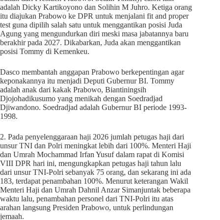
adalah Dicky Kartikoyono dan Solihin M Juhro. Ketiga orang
itu diajukan Prabowo ke DPR untuk menjalani fit and proper
test guna dipilih salah satu untuk menggantikan posisi Juda
Agung yang mengundurkan diri meski masa jabatannya baru
berakhir pada 2027. Dikabarkan, Juda akan menggantikan
posisi Tommy di Kemenkeu.
Dasco membantah anggapan Prabowo berkepentingan agar
keponakannya itu menjadi Deputi Gubernur BI. Tommy
adalah anak dari kakak Prabowo, Biantiningsih
Djojohadikusumo yang menikah dengan Soedradjad
Djiwandono. Soedradjad adalah Gubernur BI periode 1993-
1998.
2. Pada penyelenggaraan haji 2026 jumlah petugas haji dari
unsur TNI dan Polri meningkat lebih dari 100%. Menteri Haji
dan Umrah Mochammad Irfan Yusuf dalam rapat di Komisi
VIII DPR hari ini, mengungkapkan petugas haji tahun lalu
dari unsur TNI-Polri sebanyak 75 orang, dan sekarang ini ada
183, terdapat penambahan 100%. Menurut keterangan Wakil
Menteri Haji dan Umrah Dahnil Anzar Simanjuntak beberapa
waktu lalu, penambahan personel dari TNI-Polri itu atas
arahan langsung Presiden Prabowo, untuk perlindungan
jemaah.