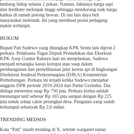
timbang hidup selama 2 pekan. Namun, faktanya harga sapi
dari feedloter melonjak tinggi sehingga mendorong naik harga
karkas di rumah potong hewan. Di sisi lain daya beli
masyarakat melemah. Ini yang membuat posisi pedagang
makin terhimpit.
HUKUM
Bupati Pati Sudewo yang ditangkap KPK Senin lalu dijerat 2
perkara. Pelaksana Tugas Deputi Penindakan dan Eksekusi
KPK Asep Guntur Rahayu hari ini menjelaskan, Sudewo
menjadi tersangka kasus korupsi atau suap dalam
pembangunan dan pemeliharaan jalur kereta api di lingkungan
Direktorat Jenderal Perkeretaapian (DJKA) Kementerian
Perhubungan. Perkara ini terjadi ketika Sudewo menjabat
anggota DPR periode 2019-2024 dari Partai Gerindra. Dia
diduga menerima suap Rp 750 juta. Perkara kedua adalah
memungut tarif sebesar Rp 165 juta sampai dengan Rp 225
juta untuk setiap calon perangkat desa. Pungutan yang sudah
terkumpul sebanyak Rp 2,6 miliar.
TRENDING MEDSOS
Kata “Pati” masih trending di X, setelah warganet ramai