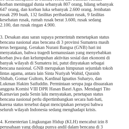
korban meninggal dunia sebanyak 807 orang, hilang sebanyak
647 orang, dan korban luka sebanyak 2.600 orang. Jembatan
rusak 299 buah, 132 fasilitas peribadatan rusak, 9 fasilitas
kesehatan rusak, rumah rusak berat 3.600, rusak sedang
2.100, dan rusak ringan 4.900.
3. Desakan atau saran supaya pemerintah menetapkan status
bencana nasional atas bencana di 3 provinsi Sumatera masih
terus bergaung. Gerakan Nurani Bangsa (GNB) hari ini
menyatakan, bahwa tragedi kemanusiaan yang menyebabkan
korban jiwa dan kelumpuhan aktivitas sosial dan ekonomi di
banyak wilayah di Sumatera ini, patut dinyatakan sebagai
bencana nasional. GNB merupakan himpunan sejumlah tokoh
lintas agama, antara lain Sinta Nuriyah Wahid, Quraish
Shihab, Gomar Gultom, Kardinal Ignatius Suharyo, dan
Lukman Hakim Saifuddin. Permintaan serupa juga disuarakan
anggota Komisi VIII DPR Hasan Basri Agus. Mendagri Tito
Karnavian pada Senin lalu menyatakan, penetapan status
bencana nasional perlu dipertimbangkan secara hati-hati,
karena status tersebut dapat menciptakan persepsi bahwa
seluruh wilayah Indonesia sedang menghadapi krisis.
4. Kementerian Lingkungan Hidup (KLH) mencabut izin 8
perusahaan yang diduga punya andil dalam bencana di 3