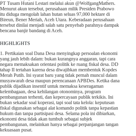
PT Tusam Hutani Lestari melalui akun @WolfgangMathers.
Menurut akun tersebut, perusahaan milik Presiden Prabowo
itu diduga mengolah lahan hutan seluas 97,000 hektare di
Bireun, Bener Meriah, Aceh Utara. Keberadaan perusahaan
tersebut dinilai menjadi salah satu penyebab parahnya dampak
bencana banjir bandang di Aceh.
HIGHLIGHTS
1. Pertikaian soal Dana Desa menyingkap persoalan ekonomi
yang jauh lebih dalam: bukan kurangnya anggaran, tapi cara
negara memaksakan orientasi politik ke ruang fiskal desa. DD
tahap II tertahan karena desa diwajibkan membentuk Kopdes
Merah Putih. Ini syarat baru yang tidak pernah muncul dalam
musyawarah desa maupun perencanaan APBDes. Ketika dana
publik dijadikan insentif untuk memaksa keseragaman
kelembagaan, desa kehilangan otonominya, program
pembangunan terhenti, dan kepercayaan publik terkikis. Ini
bukan sekadar soal koperasi, tapi soal tata kelola: keputusan
fiskal digunakan sebagai alat komando politik tanpa kepastian
hukum dan tanpa partisipasi desa. Selama pola ini dibiarkan,
ekonomi desa tidak akan tumbuh sebagai subjek
pembangunan, melainkan hanya sebagai perpanjangan tangan
kekuasaan pusat.