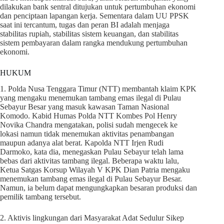
dilakukan bank sentral ditujukan untuk pertumbuhan ekonomi
dan penciptaan lapangan kerja. Sementara dalam UU PPSK
saat ini tercantum, tugas dan peran BI adalah menjaga
stabilitas rupiah, stabilitas sistem keuangan, dan stabilitas
sistem pembayaran dalam rangka mendukung pertumbuhan
ekonomi.
HUKUM
1. Polda Nusa Tenggara Timur (NTT) membantah klaim KPK
yang mengaku menemukan tambang emas ilegal di Pulau
Sebayur Besar yang masuk kawasan Taman Nasional
Komodo. Kabid Humas Polda NTT Kombes Pol Henry
Novika Chandra mengatakan, polisi sudah mengecek ke
lokasi namun tidak menemukan aktivitas penambangan
maupun adanya alat berat. Kapolda NTT Irjen Rudi
Darmoko, kata dia, menegaskan Pulau Sebayur telah lama
bebas dari aktivitas tambang ilegal. Beberapa waktu lalu,
Ketua Satgas Korsup Wilayah V KPK Dian Patria mengaku
menemukan tambang emas ilegal di Pulau Sebayur Besar.
Namun, ia belum dapat mengungkapkan besaran produksi dan
pemilik tambang tersebut.
2. Aktivis lingkungan dari Masyarakat Adat Sedulur Sikep