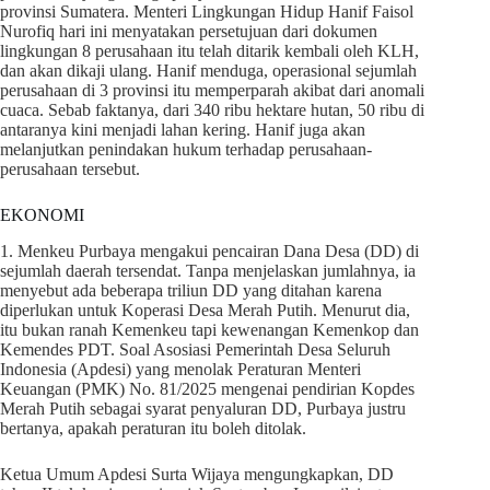
provinsi Sumatera. Menteri Lingkungan Hidup Hanif Faisol
Nurofiq hari ini menyatakan persetujuan dari dokumen
lingkungan 8 perusahaan itu telah ditarik kembali oleh KLH,
dan akan dikaji ulang. Hanif menduga, operasional sejumlah
perusahaan di 3 provinsi itu memperparah akibat dari anomali
cuaca. Sebab faktanya, dari 340 ribu hektare hutan, 50 ribu di
antaranya kini menjadi lahan kering. Hanif juga akan
melanjutkan penindakan hukum terhadap perusahaan-
perusahaan tersebut.
EKONOMI
1. Menkeu Purbaya mengakui pencairan Dana Desa (DD) di
sejumlah daerah tersendat. Tanpa menjelaskan jumlahnya, ia
menyebut ada beberapa triliun DD yang ditahan karena
diperlukan untuk Koperasi Desa Merah Putih. Menurut dia,
itu bukan ranah Kemenkeu tapi kewenangan Kemenkop dan
Kemendes PDT. Soal Asosiasi Pemerintah Desa Seluruh
Indonesia (Apdesi) yang menolak Peraturan Menteri
Keuangan (PMK) No. 81/2025 mengenai pendirian Kopdes
Merah Putih sebagai syarat penyaluran DD, Purbaya justru
bertanya, apakah peraturan itu boleh ditolak.
Ketua Umum Apdesi Surta Wijaya mengungkapkan, DD