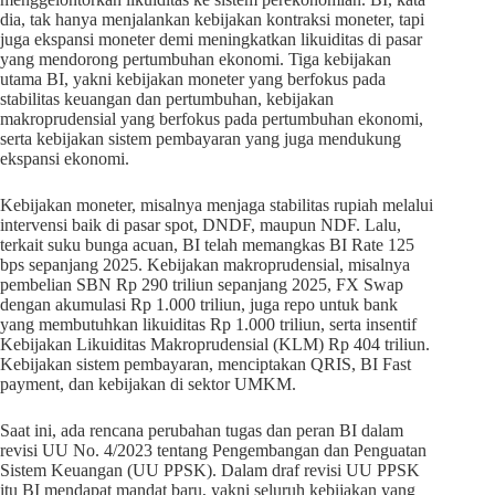
dia, tak hanya menjalankan kebijakan kontraksi moneter, tapi
juga ekspansi moneter demi meningkatkan likuiditas di pasar
yang mendorong pertumbuhan ekonomi. Tiga kebijakan
utama BI, yakni kebijakan moneter yang berfokus pada
stabilitas keuangan dan pertumbuhan, kebijakan
makroprudensial yang berfokus pada pertumbuhan ekonomi,
serta kebijakan sistem pembayaran yang juga mendukung
ekspansi ekonomi.
Kebijakan moneter, misalnya menjaga stabilitas rupiah melalui
intervensi baik di pasar spot, DNDF, maupun NDF. Lalu,
terkait suku bunga acuan, BI telah memangkas BI Rate 125
bps sepanjang 2025. Kebijakan makroprudensial, misalnya
pembelian SBN Rp 290 triliun sepanjang 2025, FX Swap
dengan akumulasi Rp 1.000 triliun, juga repo untuk bank
yang membutuhkan likuiditas Rp 1.000 triliun, serta insentif
Kebijakan Likuiditas Makroprudensial (KLM) Rp 404 triliun.
Kebijakan sistem pembayaran, menciptakan QRIS, BI Fast
payment, dan kebijakan di sektor UMKM.
Saat ini, ada rencana perubahan tugas dan peran BI dalam
revisi UU No. 4/2023 tentang Pengembangan dan Penguatan
Sistem Keuangan (UU PPSK). Dalam draf revisi UU PPSK
itu BI mendapat mandat baru, yakni seluruh kebijakan yang