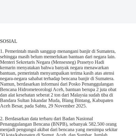
SOSIAL
1. Pemerintah masih sanggup menangani banjir di Sumatera,
sehingga masih belum memerlukan bantuan dari negara lain.
Menteri Sekretaris Negara (Mensesneg) Prasetyo Hadi
kemarin menyatakan bahwa banyak negara menawarkan
bantuan, pemerintah menyampaikan terima kasih atas atensi
negara-negara sahabat terhadap bencana banjir di Sumatera.
Namun, berdasarkan informasi dari Posko Penanggulangan
Bencana Hidrometeorologi Aceh, bantuan berupa 2 juta obat
dan alat kesehatan seberat 2 ton dari Malaysia sudah tiba di
Bandara Sultan Iskandar Muda, Blang Bintang, Kabupaten
Aceh Besar, pada Sabtu, 29 November 2025.
2. Berdasarkan data terbaru dari Badan Nasional
Penanggulangan Bencana (BNPB), sebanyak 582.500 orang
menjadi pengungsi akibat dari bencana yang menimpa sekitar
50 kota/kabupaten di Sumut, Aceh, dan Sumbar. Jumlah