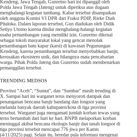
Kendeng, Jawa Tengah, Gunretno hari ini dipanggil oleh
Polda Jawa Tengah (Jateng) untuk diperiksa atas dugaan
menghalangi kegiatan tambang. Kabar tersebut disampaikan
oleh anggota Komisi VI DPR dari Fraksi PDIP, Rieke Diah
Pitaloka. Dalam laporan tersebut, Gun diadukan oleh Didik
Setiyo Utomo karena dinilai menghalang-halangi kegiatan
usaha pertambangan yang memiliki izin. Gunretno dikenal
sebagai tokoh masyarakat lokal yang gencar menolak
penambangan batu kapur (karst) di kawasan Pegunungan
Kendeng, karena penambangan tersebut menyebabkan banjir,
kerusakan ekosistem unik, dan hilangnya mata pencaharian
warga. Pihak Polda Jateng dan Gunretno sudah membenarkan
pemanggilan tersebut.
TRENDING MEDSOS
Provinsi “Aceh”, “Sumut”, dan “Sumbar” masih trending di
X. Sampai hari ini warganet terus menyoroti dampak dan
penanganan bencana banjir bandang dan longsor yang
melanda banyak daerah kabupaten/kota di tiga provinsi
tersebut. Warganet juga mengamati jumlah korban tewas yang
terus bertambah dari hari ke hari. BNPB melaporkan korban
meninggal akibat bencana ekologis banjir dan tanah longsor di
tiga provinsi tersebut mencapai 776 jiwa per Kamis
(4/11/2025) pagi. Selain itu, beredar pula informasi mengenai