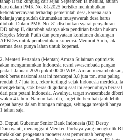
tahap II tak kunjung cair sejak September. Ia menilai, aturan
baru dalam PMK No. 81/2025 berisiko menimbulkan
ketidakpercayaan terhadap pemerintah desa, karena arah
belanja yang sudah dirumuskan musyawarah desa harus
diubah. Dalam PMK No. 81 disebutkan syarat penyaluran
DD tahap II, ditambah adanya akta pendirian badan hukum
Kopdes Merah Putih dan pernyataan komitmen dukungan
APBDes untuk pembentukan koperasi. Menurut Surta, tak
semua desa punya lahan untuk koperasi.
2. Menteri Pertanian (Mentan) Amran Sulaiman optimistis
akan mengumumkan Indonesia resmi swasembada pangan
pada 1 Januari 2026 pukul 00.00 WIB. Amran menambahkan,
stok beras nasional saat ini mencapai 3,8 juta ton, atau paling
rendah 3,7 juta ton, rekor tertinggi sejak Indonesia merdeka. Ia
mengeklaim, stok beras di gudang saat ini sepenuhnya berasal
dari para petani Indonesia. Awalnya, target swasembada diberi
waktu 4 tahun. Namun kata dia, target itu berubah jauh lebih
cepat hanya dalam hitungan minggu, sehingga menjadi hanya
1 tahun saja.
3. Deputi Gubernur Senior Bank Indonesia (BI) Destry
Damayanti, menanggapi Menkeu Purbaya yang mengkritik BI
melakukan pengetatan moneter saat pemerintah berupaya
menggelontorkan likuiditas ke sistem perekonomian. BI, kata