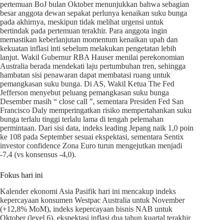
pertemuan BoJ bulan Oktober menunjukkan bahwa sebagian
besar anggota dewan sepakat perlunya kenaikan suku bunga
pada akhirnya, meskipun tidak melihat urgensi untuk
bertindak pada pertemuan terakhir. Para anggota ingin
memastikan keberlanjutan momentum kenaikan upah dan
kekuatan inflasi inti sebelum melakukan pengetatan lebih
lanjut. Wakil Gubernur RBA Hauser menilai perekonomian
Australia berada mendekati laju pertumbuhan tren, sehingga
hambatan sisi penawaran dapat membatasi ruang untuk
pemangkasan suku bunga. Di AS, Wakil Ketua The Fed
Jefferson menyebut peluang pemangkasan suku bunga
Desember masih “ close call ”, sementara Presiden Fed San
Francisco Daly memperingatkan risiko mempertahankan suku
bunga terlalu tinggi terlalu lama di tengah pelemahan
permintaan. Dari sisi data, indeks leading Jepang naik 1,0 poin
ke 108 pada September sesuai ekspektasi, sementara Sentix
investor confidence Zona Euro turun mengejutkan menjadi
-7,4 (vs konsensus -4,0).
Fokus hari ini
Kalender ekonomi Asia Pasifik hari ini mencakup indeks
kepercayaan konsumen Westpac Australia untuk November
(+12,8% MoM), indeks kepercayaan bisnis NAB untuk
Oktober (level 6), ekspektasi inflasi dua tahun kuartal terakhir