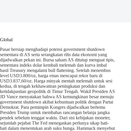
Global
Pasar bersiap menghadapi potensi government shutdown
sementara di AS serta serangkaian rilis data ekonomi yang
dijadwalkan pekan ini. Bursa saham AS ditutup menguat tipis,
sementara indeks dolar kembali melemah dan kurva imbal
hasil Treasury mengalami bull flattening. Setelah menembus
level USD3.800/oz, harga emas mencapai rekor baru di
USD3.837,60/oz. Harga minyak mentah melemah untuk sesi
kedua, di tengah kekhawatiran peningkatan produksi dan
ketidakpastian geopolitik di Timur Tengah. Wakil Presiden AS
JD Vance menyatakan bahwa AS kemungkinan besar menuju
government shutdown akibat kebuntuan politik dengan Partai
Demokrat. Para pemimpin Kongres dijadwalkan bertemu
Presiden Trump untuk membahas rancangan belanja jangka
pendek sebelum tenggat waktu. Dari sisi kebijakan moneter,
sejumlah pejabat The Fed menegaskan perlunya sikap hati-
hati dalam menentukan arah suku bunga. Hammack menyebut