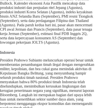
Bullock. Kalender ekonomi Asia Pasifik mencakup data
produksi industri dan penjualan ritel Jepang (Agustus),
produksi industri Korea Selatan (Agustus), indeks keyakinan
bisnis ANZ Selandia Baru (September), PMI resmi Tiongkok
(September), serta data perdagangan Filipina dan Thailand
(Agustus). Pada paruh kedua hari ini, pasar akan mencermati
CPI awal Jerman dan Prancis (September), data pasar tenaga
kerja Jerman (September), estimasi final PDB Inggris 2Q,
serta data kepercayaan konsumen AS (September) dan
lowongan pekerjaan JOLTS (Agustus).
Indonesia
Presiden Prabowo Subianto meluncurkan operasi besar untuk
memberantas penambangan timah ilegal dengan mengerahkan
militer, kepolisian, dan bea cukai guna menindak aktivitas di
Kepulauan Bangka Belitung, yang menyumbang hampir
seluruh produksi timah nasional. Presiden Prabowo
menyatakan bahwa 80% produksi timah Indonesia telah
diselundupkan, menimbulkan kerusakan lingkungan dan
kerugian penerimaan negara yang signifikan, menurut laporan
Bloomberg. Langkah ini merupakan bagian dari upaya lebih
luas untuk menertibkan sektor sumber daya alam, yang
berpotensi mengganggu ekspor komoditas dan memengaruhi
pasokan timah global.