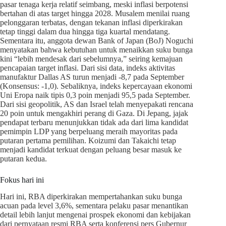
pasar tenaga kerja relatif seimbang, meski inflasi berpotensi
bertahan di atas target hingga 2028. Musalem menilai ruang
pelonggaran terbatas, dengan tekanan inflasi diperkirakan
tetap tinggi dalam dua hingga tiga kuartal mendatang.
Sementara itu, anggota dewan Bank of Japan (BoJ) Noguchi
menyatakan bahwa kebutuhan untuk menaikkan suku bunga
kini “lebih mendesak dari sebelumnya,” seiring kemajuan
pencapaian target inflasi. Dari sisi data, indeks aktivitas
manufaktur Dallas AS turun menjadi -8,7 pada September
(Konsensus: -1,0). Sebaliknya, indeks kepercayaan ekonomi
Uni Eropa naik tipis 0,3 poin menjadi 95,5 pada September.
Dari sisi geopolitik, AS dan Israel telah menyepakati rencana
20 poin untuk mengakhiri perang di Gaza. Di Jepang, jajak
pendapat terbaru menunjukkan tidak ada dari lima kandidat
pemimpin LDP yang berpeluang meraih mayoritas pada
putaran pertama pemilihan. Koizumi dan Takaichi tetap
menjadi kandidat terkuat dengan peluang besar masuk ke
putaran kedua.
Fokus hari ini
Hari ini, RBA diperkirakan mempertahankan suku bunga
acuan pada level 3,6%, sementara pelaku pasar menantikan
detail lebih lanjut mengenai prospek ekonomi dan kebijakan
dari pernyataan resmi RBA serta konferensi pers Gubernur