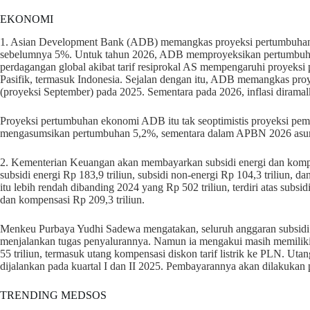
EKONOMI
1. Asian Development Bank (ADB) memangkas proyeksi pertumbuhan 
sebelumnya 5%. Untuk tahun 2026, ADB memproyeksikan pertumbuha
perdagangan global akibat tarif resiprokal AS mempengaruhi proyeks
Pasifik, termasuk Indonesia. Sejalan dengan itu, ADB memangkas proye
(proyeksi September) pada 2025. Sementara pada 2026, inflasi diramal
Proyeksi pertumbuhan ekonomi ADB itu tak seoptimistis proyeksi pe
mengasumsikan pertumbuhan 5,2%, sementara dalam APBN 2026 asum
2. Kementerian Keuangan akan membayarkan subsidi energi dan kompens
subsidi energi Rp 183,9 triliun, subsidi non-energi Rp 104,3 triliun, d
itu lebih rendah dibanding 2024 yang Rp 502 triliun, terdiri atas subsidi
dan kompensasi Rp 209,3 triliun.
Menkeu Purbaya Yudhi Sadewa mengatakan, seluruh anggaran subsid
menjalankan tugas penyalurannya. Namun ia mengakui masih memili
55 triliun, termasuk utang kompensasi diskon tarif listrik ke PLN. 
dijalankan pada kuartal I dan II 2025. Pembayarannya akan dilakukan
TRENDING MEDSOS