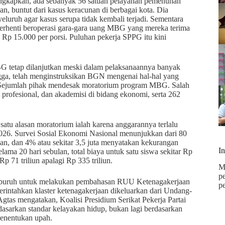
gkapkan, ada sebanyak 56 satuan pelayanan pemenuhan
, buntut dari kasus keracunan di berbagai kota. Dia
eluruh agar kasus serupa tidak kembali terjadi. Sementara
berhenti beroperasi gara-gara uang MBG yang mereka terima
 Rp 15.000 per porsi. Puluhan pekerja SPPG itu kini
 tetap dilanjutkan meski dalam pelaksanaannya banyak
angga, telah menginstruksikan BGN mengenai hal-hal yang
 Sejumlah pihak mendesak moratorium program MBG. Salah
rofesional, dan akademisi di bidang ekonomi, serta 262
satu alasan moratorium ialah karena anggarannya terlalu
 2026. Survei Sosial Ekonomi Nasional menunjukkan dari 80
an, dan 4% atau sekitar 3,5 juta menyatakan kekurangan
I
ma 20 hari sebulan, total biaya untuk satu siswa sekitar Rp
Rp 71 triliun apalagi Rp 335 triliun.
M
p
n buruh untuk melakukan pembahasan RUU Ketenagakerjaan
p
intahkan klaster ketenagakerjaan dikeluarkan dari Undang-
s mengatakan, Koalisi Presidium Serikat Pekerja Partai
sarkan standar kelayakan hidup, bukan lagi berdasarkan
menentukan upah.