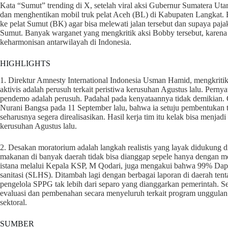
Kata “Sumut” trending di X, setelah viral aksi Gubernur Sumatera U
dan menghentikan mobil truk pelat Aceh (BL) di Kabupaten Langkat.
ke pelat Sumut (BK) agar bisa melewati jalan tersebut dan supaya paj
Sumut. Banyak warganet yang mengkritik aksi Bobby tersebut, karen
keharmonisan antarwilayah di Indonesia.
HIGHLIGHTS
1. Direktur Amnesty International Indonesia Usman Hamid, mengkrit
aktivis adalah perusuh terkait peristiwa kerusuhan Agustus lalu. Pern
pendemo adalah perusuh. Padahal pada kenyataannya tidak demikian. Ol
Nurani Bangsa pada 11 September lalu, bahwa ia setuju pembentukan t
seharusnya segera direalisasikan. Hasil kerja tim itu kelak bisa menjadi
kerusuhan Agustus lalu.
2. Desakan moratorium adalah langkah realistis yang layak didukung 
makanan di banyak daerah tidak bisa dianggap sepele hanya dengan m
istana melalui Kepala KSP, M Qodari, juga mengakui bahwa 99% Dapur 
sanitasi (SLHS). Ditambah lagi dengan berbagai laporan di daerah t
pengelola SPPG tak lebih dari separo yang dianggarkan pemerintah. S
evaluasi dan pembenahan secara menyeluruh terkait program unggulan t
sektoral.
SUMBER