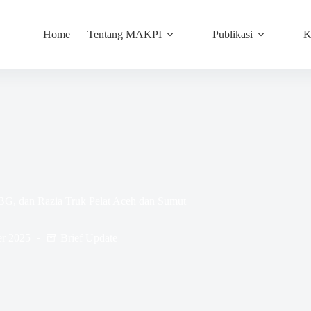
Home
Tentang MAKPI
Publikasi
K
BG, dan Razia Truk Pelat Aceh dan Sumut
er 2025
Brief Update