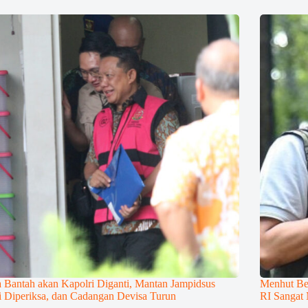
a Bantah akan Kapolri Diganti, Mantan Jampidsus
Menhut Be
 Diperiksa, dan Cadangan Devisa Turun
RI Sangat