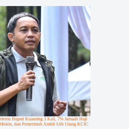
rtemu Bupati Kuansing 3 Kali, 7% Jamaah Haji
 Miskin, dan Pemerintah Ambil Alih Utang KCIC