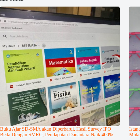
Buku Ajar SD-SMA akan Diperbarui, Hasil Survey IPO
Istan
Beda Dengan SMRC, Pendapatan Danantara Naik 400%
Mulai