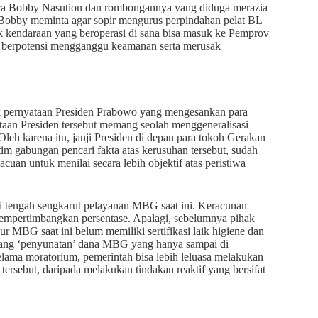
tara Bobby Nasution dan rombongannya yang diduga merazia
 Bobby meminta agar sopir mengurus perpindahan pelat BL
ak kendaraan yang beroperasi di sana bisa masuk ke Pemprov
a berpotensi mengganggu keamanan serta merusak
ik pernyataan Presiden Prabowo yang mengesankan para
yataan Presiden tersebut memang seolah menggeneralisasi
eh karena itu, janji Presiden di depan para tokoh Gerakan
im gabungan pencari fakta atas kerusuhan tersebut, sudah
 acuan untuk menilai secara lebih objektif atas peristiwa
di tengah sengkarut pelayanan MBG saat ini. Keracunan
empertimbangkan persentase. Apalagi, sebelumnya pihak
MBG saat ini belum memiliki sertifikasi laik higiene dan
entang ‘penyunatan’ dana MBG yang hanya sampai di
elama moratorium, pemerintah bisa lebih leluasa melakukan
ersebut, daripada melakukan tindakan reaktif yang bersifat