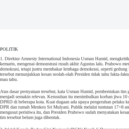
POLITIK
1. Direktur Amnesty International Indonesia Usman Hamid, mengkrit
kemarin, mengenai demonstrasi rusuh akhir Agustus lalu. Prabowo m
demokrasi, tetapi justru membakar lembaga demokrasi, seperti ged
tersebut menunjukkan kesan seolah-olah Presiden tidak tahu fakta-fakta
mau tahu.
Atas dasar pernyataan tersebut, kata Usman Hamid, pembentukan tim 
menjadi semakin relevan. Kerusuhan itu menimbulkan korban jiwa 10 
DPRD di beberapa kota. Kuat dugaan ada upaya pengerahan pelaku ke
DPR dan rumah Menkeu Sri Mulyani. Publik melalui tuntutan 17+8 anta
mengusut peristiwa itu, dan Presiden Prabowo sudah menyatakan kes
tim tersebut belum juga dibentuk.