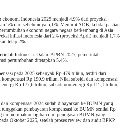
ekonomi Indonesia 2025 menjadi 4,9% dari proyeksi
n 5% dari sebelumnya 5,1%. Menurut ADB, ketidakpastian
i pertumbuhan ekonomi negara-negara berkembang di Asia-
ksi inflasi Indonesia dari 2% (proyeksi April) menjadi 1,7%
kan tetap 2%.
merintah Indonesia. Dalam APBN 2025, pemerintah
si pertumbuhan ditetapkan 5,4%.
asi pada 2025 sebanyak Rp 479 triliun, terdiri dari
an kompensasi Rp 190,9 triliun. Nilai subsidi dan kompensasi
 energi Rp 177,6 triliun, subsidi non-energi Rp 115,1 triliun,
i dan kompensasi 2024 sudah dibayarkan ke BUMN yang
ki tunggakan pembayaran kompensasi ke BUMN senilai Rp
Utang itu merupakan tagihan dari penugasan BUMN yang
 pada Oktober 2025, setelah proses review dan audit BPKP.