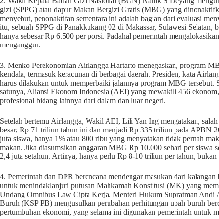
2. Wakil Kepala Badan Gizi Nasional (BGN) Nanik S Deyang mengun
gizi (SPPG) atau dapur Makan Bergizi Gratis (MBG) yang dinonaktifkan
menyebut, penonaktifan sementara ini adalah bagian dari evaluasi meny
itu, sebuah SPPG di Panakkukang 02 di Makassar, Sulawesi Selatan, 
hanya sebesar Rp 6.500 per porsi. Padahal pemerintah mengalokasikan
menganggur.
3. Menko Perekonomian Airlangga Hartarto menegaskan, program MBG
kendala, termasuk keracunan di berbagai daerah. Presiden, kata Airl
harus dilakukan untuk memperbaiki jalannya program MBG tersebut.
satunya, Aliansi Ekonom Indonesia (AEI) yang mewakili 456 ekonom, p
profesional bidang lainnya dari dalam dan luar negeri.
Setelah bertemu Airlangga, Wakil AEI, Lili Yan Ing mengatakan, salah 
besar, Rp 71 triliun tahun ini dan menjadi Rp 335 triliun pada APBN
juta siswa, hanya 1% atau 800 ribu yang menyatakan tidak pernah mak
makan. Jika diasumsikan anggaran MBG Rp 10.000 sehari per siswa sela
2,4 juta setahun. Artinya, hanya perlu Rp 8-10 triliun per tahun, bukan 
4. Pemerintah dan DPR berencana mendengar masukan dari kalanga
untuk menindaklanjuti putusan Mahkamah Konstitusi (MK) yang memer
Undang Omnibus Law Cipta Kerja. Menteri Hukum Supratman Andi Agta
Buruh (KSP PB) mengusulkan perubahan perhitungan upah buruh berda
pertumbuhan ekonomi, yang selama ini digunakan pemerintah untuk 