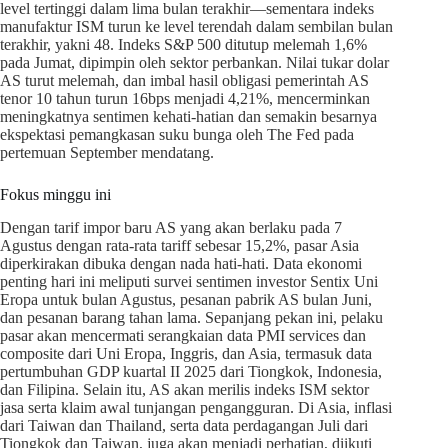
level tertinggi dalam lima bulan terakhir—sementara indeks
manufaktur ISM turun ke level terendah dalam sembilan bulan
terakhir, yakni 48. Indeks S&P 500 ditutup melemah 1,6%
pada Jumat, dipimpin oleh sektor perbankan. Nilai tukar dolar
AS turut melemah, dan imbal hasil obligasi pemerintah AS
tenor 10 tahun turun 16bps menjadi 4,21%, mencerminkan
meningkatnya sentimen kehati-hatian dan semakin besarnya
ekspektasi pemangkasan suku bunga oleh The Fed pada
pertemuan September mendatang.
Fokus minggu ini
Dengan tarif impor baru AS yang akan berlaku pada 7
Agustus dengan rata-rata tariff sebesar 15,2%, pasar Asia
diperkirakan dibuka dengan nada hati-hati. Data ekonomi
penting hari ini meliputi survei sentimen investor Sentix Uni
Eropa untuk bulan Agustus, pesanan pabrik AS bulan Juni,
dan pesanan barang tahan lama. Sepanjang pekan ini, pelaku
pasar akan mencermati serangkaian data PMI services dan
composite dari Uni Eropa, Inggris, dan Asia, termasuk data
pertumbuhan GDP kuartal II 2025 dari Tiongkok, Indonesia,
dan Filipina. Selain itu, AS akan merilis indeks ISM sektor
jasa serta klaim awal tunjangan pengangguran. Di Asia, inflasi
dari Taiwan dan Thailand, serta data perdagangan Juli dari
Tiongkok dan Taiwan, juga akan menjadi perhatian, diikuti