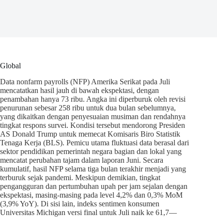
Global
Data nonfarm payrolls (NFP) Amerika Serikat pada Juli
mencatatkan hasil jauh di bawah ekspektasi, dengan
penambahan hanya 73 ribu. Angka ini diperburuk oleh revisi
penurunan sebesar 258 ribu untuk dua bulan sebelumnya,
yang dikaitkan dengan penyesuaian musiman dan rendahnya
tingkat respons survei. Kondisi tersebut mendorong Presiden
AS Donald Trump untuk memecat Komisaris Biro Statistik
Tenaga Kerja (BLS). Pemicu utama fluktuasi data berasal dari
sektor pendidikan pemerintah negara bagian dan lokal yang
mencatat perubahan tajam dalam laporan Juni. Secara
kumulatif, hasil NFP selama tiga bulan terakhir menjadi yang
terburuk sejak pandemi. Meskipun demikian, tingkat
pengangguran dan pertumbuhan upah per jam sejalan dengan
ekspektasi, masing-masing pada level 4,2% dan 0,3% MoM
(3,9% YoY). Di sisi lain, indeks sentimen konsumen
Universitas Michigan versi final untuk Juli naik ke 61,7—