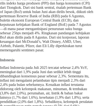
rilis indeks harga produsen (PPI) dan harga konsumen (CPI)
dari Tiongkok. Dari sisi bank sentral, risalah pertemuan Bank
of Japan (BoJ) untuk bulan Juni akan dirilis besok, diikuti oleh
pertemuan Reserve Bank of India (RBI) pada 6 Agustus,
buletin ekonomi European Central Bank (ECB), dan
keputusan kebijakan Bank of England (BoE) pada 7 Agustus
—di mana pasar mengantisipasi penurunan suku bunga
sebesar 25bps menjadi 4%. Ringkasan pandangan kebijakan
BoJ akan dirilis pada 8 Agustus. Dari sisi korporasi, laporan
keuangan dari McDonald’s, Walt Disney, AMD, Uber,
Airbnb, Palantir, Pfizer, dan Eli Lilly diperkirakan turut
memengaruhi sentimen pasar.
Indonesia
Inflasi Indonesia pada Juli 2025 tercatat sebesar 2,4% YoY,
meningkat dari 1,9% pada Juni dan sedikit lebih tinggi
dibandingkan konsensus pasar sebesar 2,3%. Sementara itu,
inflasi inti mengalami pelambatan tipis menjadi 2,3% dari
2,4% pada bulan sebelumnya. Kenaikan inflasi terutama
didorong oleh kelompok makanan, minuman, & tembakau
(3,8% dari 2,0%), perumahan, air, listrik & bahan bakar
lainnya (1,7% dari 1,6%), kesehatan (1,9% dari 1,8%), serta
pendidikan (2,0% dari 1,8%). Sebaliknya, kelompok peralatan
& pemeliharaan rutin rumah tangga (0,5% dari 0,6%),