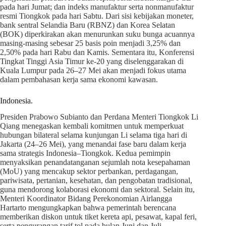
pada hari Jumat; dan indeks manufaktur serta nonmanufaktur
resmi Tiongkok pada hari Sabtu. Dari sisi kebijakan moneter,
bank sentral Selandia Baru (RBNZ) dan Korea Selatan
(BOK) diperkirakan akan menurunkan suku bunga acuannya
masing-masing sebesar 25 basis poin menjadi 3,25% dan
2,50% pada hari Rabu dan Kamis. Sementara itu, Konferensi
Tingkat Tinggi Asia Timur ke-20 yang diselenggarakan di
Kuala Lumpur pada 26–27 Mei akan menjadi fokus utama
dalam pembahasan kerja sama ekonomi kawasan.
Indonesia.
Presiden Prabowo Subianto dan Perdana Menteri Tiongkok Li
Qiang menegaskan kembali komitmen untuk memperkuat
hubungan bilateral selama kunjungan Li selama tiga hari di
Jakarta (24–26 Mei), yang menandai fase baru dalam kerja
sama strategis Indonesia–Tiongkok. Kedua pemimpin
menyaksikan penandatanganan sejumlah nota kesepahaman
(MoU) yang mencakup sektor perbankan, perdagangan,
pariwisata, pertanian, kesehatan, dan pengobatan tradisional,
guna mendorong kolaborasi ekonomi dan sektoral. Selain itu,
Menteri Koordinator Bidang Perekonomian Airlangga
Hartarto mengungkapkan bahwa pemerintah berencana
memberikan diskon untuk tiket kereta api, pesawat, kapal feri,
serta pengurangan tarif tol pada bulan Juni dan Juli.