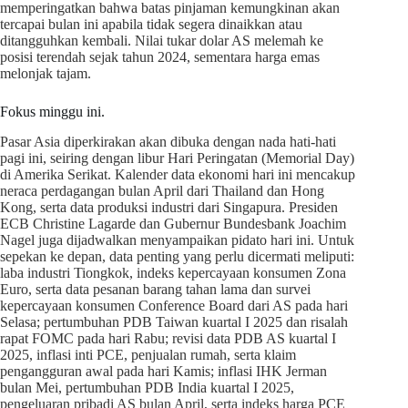
memperingatkan bahwa batas pinjaman kemungkinan akan
tercapai bulan ini apabila tidak segera dinaikkan atau
ditangguhkan kembali. Nilai tukar dolar AS melemah ke
posisi terendah sejak tahun 2024, sementara harga emas
melonjak tajam.
Fokus minggu ini.
Pasar Asia diperkirakan akan dibuka dengan nada hati-hati
pagi ini, seiring dengan libur Hari Peringatan (Memorial Day)
di Amerika Serikat. Kalender data ekonomi hari ini mencakup
neraca perdagangan bulan April dari Thailand dan Hong
Kong, serta data produksi industri dari Singapura. Presiden
ECB Christine Lagarde dan Gubernur Bundesbank Joachim
Nagel juga dijadwalkan menyampaikan pidato hari ini. Untuk
sepekan ke depan, data penting yang perlu dicermati meliputi:
laba industri Tiongkok, indeks kepercayaan konsumen Zona
Euro, serta data pesanan barang tahan lama dan survei
kepercayaan konsumen Conference Board dari AS pada hari
Selasa; pertumbuhan PDB Taiwan kuartal I 2025 dan risalah
rapat FOMC pada hari Rabu; revisi data PDB AS kuartal I
2025, inflasi inti PCE, penjualan rumah, serta klaim
pengangguran awal pada hari Kamis; inflasi IHK Jerman
bulan Mei, pertumbuhan PDB India kuartal I 2025,
pengeluaran pribadi AS bulan April, serta indeks harga PCE