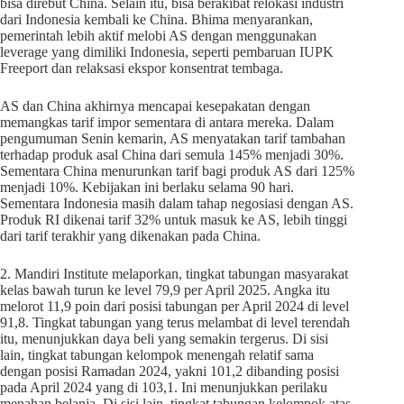
bisa direbut China. Selain itu, bisa berakibat relokasi industri
dari Indonesia kembali ke China. Bhima menyarankan,
pemerintah lebih aktif melobi AS dengan menggunakan
leverage yang dimiliki Indonesia, seperti pembaruan IUPK
Freeport dan relaksasi ekspor konsentrat tembaga.
AS dan China akhirnya mencapai kesepakatan dengan
memangkas tarif impor sementara di antara mereka. Dalam
pengumuman Senin kemarin, AS menyatakan tarif tambahan
terhadap produk asal China dari semula 145% menjadi 30%.
Sementara China menurunkan tarif bagi produk AS dari 125%
menjadi 10%. Kebijakan ini berlaku selama 90 hari.
Sementara Indonesia masih dalam tahap negosiasi dengan AS.
Produk RI dikenai tarif 32% untuk masuk ke AS, lebih tinggi
dari tarif terakhir yang dikenakan pada China.
2. Mandiri Institute melaporkan, tingkat tabungan masyarakat
kelas bawah turun ke level 79,9 per April 2025. Angka itu
melorot 11,9 poin dari posisi tabungan per April 2024 di level
91,8. Tingkat tabungan yang terus melambat di level terendah
itu, menunjukkan daya beli yang semakin tergerus. Di sisi
lain, tingkat tabungan kelompok menengah relatif sama
dengan posisi Ramadan 2024, yakni 101,2 dibanding posisi
pada April 2024 yang di 103,1. Ini menunjukkan perilaku
menahan belanja. Di sisi lain, tingkat tabungan kelompok atas