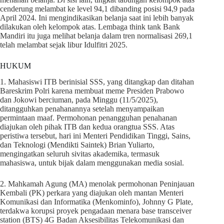
cenderung melambat ke level 94,1 dibanding posisi 94,9 pada
April 2024. Ini mengindikasikan belanja saat ini lebih banyak
dilakukan oleh kelompok atas. Lembaga think tank Bank
Mandiri itu juga melihat belanja dalam tren normalisasi 269,1
telah melambat sejak libur Idulfitri 2025.
HUKUM
1. Mahasiswi ITB berinisial SSS, yang ditangkap dan ditahan
Bareskrim Polri karena membuat meme Presiden Prabowo
dan Jokowi berciuman, pada Minggu (11/5/2025),
ditangguhkan penahanannya setelah menyampaikan
permintaan maaf. Permohonan penangguhan penahanan
diajukan oleh pihak ITB dan kedua orangtua SSS. Atas
peristiwa tersebut, hari ini Menteri Pendidikan Tinggi, Sains,
dan Teknologi (Mendikti Saintek) Brian Yuliarto,
mengingatkan seluruh sivitas akademika, termasuk
mahasiswa, untuk bijak dalam menggunakan media sosial.
2. Mahkamah Agung (MA) menolak permohonan Peninjauan
Kembali (PK) perkara yang diajukan oleh mantan Menteri
Komunikasi dan Informatika (Menkominfo), Johnny G Plate,
terdakwa korupsi proyek pengadaan menara base transceiver
station (BTS) 4G Badan Aksesibilitas Telekomunikasi dan