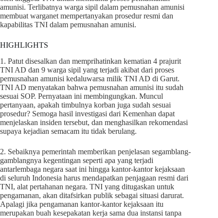
amunisi. Terlibatnya warga sipil dalam pemusnahan amunisi
membuat warganet mempertanyakan prosedur resmi dan
kapabilitas TNI dalam pemusnahan amunisi.
HIGHLIGHTS
1. Patut disesalkan dan memprihatinkan kematian 4 prajurit
TNI AD dan 9 warga sipil yang terjadi akibat dari proses
pemusnahan amunisi kedaluwarsa milik TNI AD di Garut.
TNI AD menyatakan bahwa pemusnahan amunisi itu sudah
sesuai SOP. Pernyataan ini membingungkan. Muncul
pertanyaan, apakah timbulnya korban juga sudah sesuai
prosedur? Semoga hasil investigasi dari Kemenhan dapat
menjelaskan insiden tersebut, dan menghasilkan rekomendasi
supaya kejadian semacam itu tidak berulang.
2. Sebaiknya pemerintah memberikan penjelasan segamblang-
gamblangnya kegentingan seperti apa yang terjadi
antarlembaga negara saat ini hingga kantor-kantor kejaksaan
di seluruh Indonesia harus mendapatkan penjagaan resmi dari
TNI, alat pertahanan negara. TNI yang ditugaskan untuk
pengamanan, akan ditafsirkan publik sebagai situasi darurat.
Apalagi jika pengamanan kantor-kantor kejaksaan itu
merupakan buah kesepakatan kerja sama dua instansi tanpa