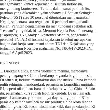
mengamankan kantor kejaksaan di seluruh Indonesia,
mengundang kontroversi. Tertulis dalam surat perintah itu,
pasukan yang dikerahkan yaitu sebanyak 1 Satuan Setingkat
Peleton (SST) atau 30 personel ditugaskan mengamankan
Kejati, sementara satu regu atau 10 personel mengamankan
Kejari. Perintah pengamanan itu mengundang spekulasi ada
“sesuatu” yang tidak biasa. Menurut Kepala Pusat Penerangan
(Kapuspen) TNI, Mayjen Kristomei Sianturi, pengerahan
personel TNI AD di instansi kejaksaan tersebut merupakan
bagian dari kerja sama resmi antara TNI dan Kejaksaan yang
tertuang dalam Nota Kesepahaman No. NK/6/IV/2023/TNI
tanggal 6 April 2023.
EKONOMI
1. Direktur Celios, Bhima Yudhistira menilai, meredanya
perang dagang AS-China berdampak ganda bagi Indonesia.
Di satu sisi, industri manufaktur dan konstruksi China kembali
pulih sehingga mendongkrak permintaan komoditas unggulan
RI, seperti nikel, batu bara, dan kelapa sawit ke China. Selain
itu, pelemahan kurs rupiah lebih terkendali. Di sisi lain ada
potensi ancaman, yakni turunnya daya saing produk RI ke
pasar AS karena tarif bea masuk produk China lebih rendah
dibanding dari RI. Pasar tekstil, alas kaki, dan pakaian jadi RI