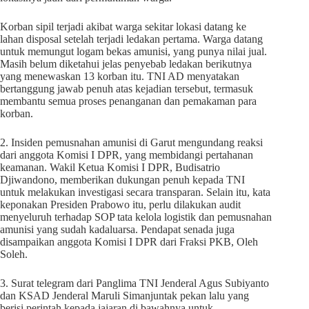
Korban sipil terjadi akibat warga sekitar lokasi datang ke
lahan disposal setelah terjadi ledakan pertama. Warga datang
untuk memungut logam bekas amunisi, yang punya nilai jual.
Masih belum diketahui jelas penyebab ledakan berikutnya
yang menewaskan 13 korban itu. TNI AD menyatakan
bertanggung jawab penuh atas kejadian tersebut, termasuk
membantu semua proses penanganan dan pemakaman para
korban.
2. Insiden pemusnahan amunisi di Garut mengundang reaksi
dari anggota Komisi I DPR, yang membidangi pertahanan
keamanan. Wakil Ketua Komisi I DPR, Budisatrio
Djiwandono, memberikan dukungan penuh kepada TNI
untuk melakukan investigasi secara transparan. Selain itu, kata
keponakan Presiden Prabowo itu, perlu dilakukan audit
menyeluruh terhadap SOP tata kelola logistik dan pemusnahan
amunisi yang sudah kadaluarsa. Pendapat senada juga
disampaikan anggota Komisi I DPR dari Fraksi PKB, Oleh
Soleh.
3. Surat telegram dari Panglima TNI Jenderal Agus Subiyanto
dan KSAD Jenderal Maruli Simanjuntak pekan lalu yang
berisi perintah kepada jajaran di bawahnya untuk