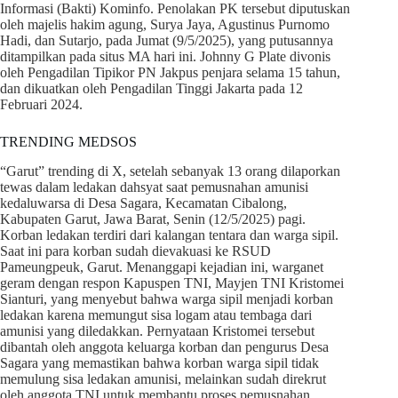
Informasi (Bakti) Kominfo. Penolakan PK tersebut diputuskan
oleh majelis hakim agung, Surya Jaya, Agustinus Purnomo
Hadi, dan Sutarjo, pada Jumat (9/5/2025), yang putusannya
ditampilkan pada situs MA hari ini. Johnny G Plate divonis
oleh Pengadilan Tipikor PN Jakpus penjara selama 15 tahun,
dan dikuatkan oleh Pengadilan Tinggi Jakarta pada 12
Februari 2024.
TRENDING MEDSOS
“Garut” trending di X, setelah sebanyak 13 orang dilaporkan
tewas dalam ledakan dahsyat saat pemusnahan amunisi
kedaluwarsa di Desa Sagara, Kecamatan Cibalong,
Kabupaten Garut, Jawa Barat, Senin (12/5/2025) pagi.
Korban ledakan terdiri dari kalangan tentara dan warga sipil.
Saat ini para korban sudah dievakuasi ke RSUD
Pameungpeuk, Garut. Menanggapi kejadian ini, warganet
geram dengan respon Kapuspen TNI, Mayjen TNI Kristomei
Sianturi, yang menyebut bahwa warga sipil menjadi korban
ledakan karena memungut sisa logam atau tembaga dari
amunisi yang diledakkan. Pernyataan Kristomei tersebut
dibantah oleh anggota keluarga korban dan pengurus Desa
Sagara yang memastikan bahwa korban warga sipil tidak
memulung sisa ledakan amunisi, melainkan sudah direkrut
oleh anggota TNI untuk membantu proses pemusnahan