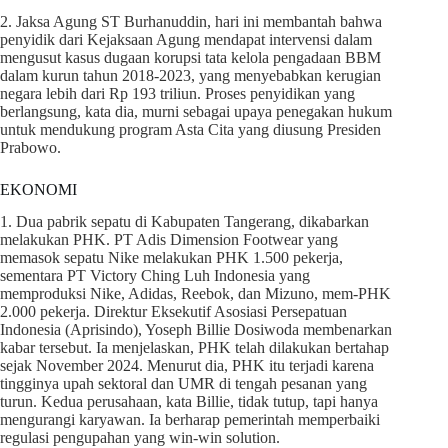
2. Jaksa Agung ST Burhanuddin, hari ini membantah bahwa
penyidik dari Kejaksaan Agung mendapat intervensi dalam
mengusut kasus dugaan korupsi tata kelola pengadaan BBM
dalam kurun tahun 2018-2023, yang menyebabkan kerugian
negara lebih dari Rp 193 triliun. Proses penyidikan yang
berlangsung, kata dia, murni sebagai upaya penegakan hukum
untuk mendukung program Asta Cita yang diusung Presiden
Prabowo.
EKONOMI
1. Dua pabrik sepatu di Kabupaten Tangerang, dikabarkan
melakukan PHK. PT Adis Dimension Footwear yang
memasok sepatu Nike melakukan PHK 1.500 pekerja,
sementara PT Victory Ching Luh Indonesia yang
memproduksi Nike, Adidas, Reebok, dan Mizuno, mem-PHK
2.000 pekerja. Direktur Eksekutif Asosiasi Persepatuan
Indonesia (Aprisindo), Yoseph Billie Dosiwoda membenarkan
kabar tersebut. Ia menjelaskan, PHK telah dilakukan bertahap
sejak November 2024. Menurut dia, PHK itu terjadi karena
tingginya upah sektoral dan UMR di tengah pesanan yang
turun. Kedua perusahaan, kata Billie, tidak tutup, tapi hanya
mengurangi karyawan. Ia berharap pemerintah memperbaiki
regulasi pengupahan yang win-win solution.