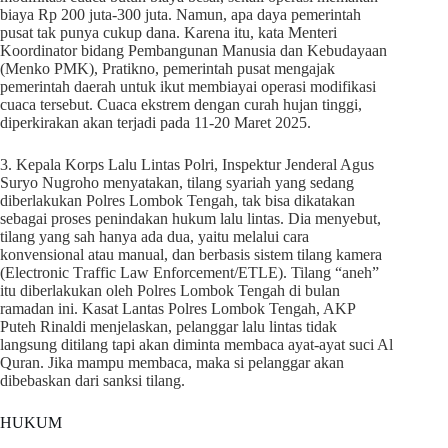
biaya Rp 200 juta-300 juta. Namun, apa daya pemerintah
pusat tak punya cukup dana. Karena itu, kata Menteri
Koordinator bidang Pembangunan Manusia dan Kebudayaan
(Menko PMK), Pratikno, pemerintah pusat mengajak
pemerintah daerah untuk ikut membiayai operasi modifikasi
cuaca tersebut. Cuaca ekstrem dengan curah hujan tinggi,
diperkirakan akan terjadi pada 11-20 Maret 2025.
3. Kepala Korps Lalu Lintas Polri, Inspektur Jenderal Agus
Suryo Nugroho menyatakan, tilang syariah yang sedang
diberlakukan Polres Lombok Tengah, tak bisa dikatakan
sebagai proses penindakan hukum lalu lintas. Dia menyebut,
tilang yang sah hanya ada dua, yaitu melalui cara
konvensional atau manual, dan berbasis sistem tilang kamera
(Electronic Traffic Law Enforcement/ETLE). Tilang “aneh”
itu diberlakukan oleh Polres Lombok Tengah di bulan
ramadan ini. Kasat Lantas Polres Lombok Tengah, AKP
Puteh Rinaldi menjelaskan, pelanggar lalu lintas tidak
langsung ditilang tapi akan diminta membaca ayat-ayat suci Al
Quran. Jika mampu membaca, maka si pelanggar akan
dibebaskan dari sanksi tilang.
HUKUM