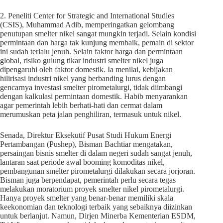
2. Peneliti Center for Strategic and International Studies
(CSIS), Muhammad Adib, memperingatkan gelombang
penutupan smelter nikel sangat mungkin terjadi. Selain kondisi
permintaan dan harga tak kunjung membaik, pemain di sektor
ini sudah terlalu jenuh. Selain faktor harga dan permintaan
global, risiko gulung tikar industri smelter nikel juga
dipengaruhi oleh faktor domestik. Ia menilai, kebijakan
hilirisasi industri nikel yang berbanding lurus dengan
gencarnya investasi smelter pirometalurgi, tidak diimbangi
dengan kalkulasi permintaan domestik. Habib menyarankan
agar pemerintah lebih berhati-hati dan cermat dalam
merumuskan peta jalan penghiliran, termasuk untuk nikel.
Senada, Direktur Eksekutif Pusat Studi Hukum Energi
Pertambangan (Pushep), Bisman Bachtiar mengatakan,
persaingan bisnis smelter di dalam negeri sudah sangat jenuh,
lantaran saat periode awal booming komoditas nikel,
pembangunan smelter pirometalurgi dilakukan secara jorjoran.
Bisman juga berpendapat, pemerintah perlu secara tegas
melakukan moratorium proyek smelter nikel pirometalurgi.
Hanya proyek smelter yang benar-benar memiliki skala
keekonomian dan teknologi terbaik yang sebaiknya diizinkan
untuk berlanjut. Namun, Dirjen Minerba Kementerian ESDM,