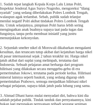
1. Sudah tepat langkah Kepala Korps Lalu Lintas Polri,
Inspektur Jenderal Agus Suryo Nugroho, mengoreksi “tilang
syariah” yang sedang diberlakukan Polres Lombok Tengah,
walaupun agak terlambat. Sebab, publik sudah telanjur
menilai negatif Polri akibat tindakan Polres Lombok Tengah
itu. Untuk selanjutnya, pimpinan Polri harus lebih sering
mengingatkan anak buahnya supaya taat pada tugas dan
fungsinya, tanpa perlu membuat inisiatif yang justru
menunjukkan kekonyolan.
2. Sejumlah smelter nikel di Morowali dikabarkan mengalami
kesulitan, dan terancam tutup akibat dari kejatuhan harga nikel
di pasar internasional sejak 2 tahun terakhir ini. Harga nikel
jatuh akibat dari suplai yang melimpah, terutama dari
Indonesia. Sebuah pelajaran amat berharga dari program
hilirisasi yang dilakukan secara menggebu-gebu di era
pemerintahan Jokowi, terutama pada periode kedua. Hilirisasi
mineral lainnya seperti bauksit, yang sedang digarap oleh
pemerintahan Prabowo, semoga menjadikan hilirisasi nikel
sebagai pelajaran, supaya tidak jatuh pada lubang yang sama.
3. Ahmad Dhani harus mulai menyadari diri, bahwa kini dia
adalah pejabat publik. Tindak tanduk dan pernyataannya, kini
bukan lagi merupakan pernyataan pribadi seorang seniman