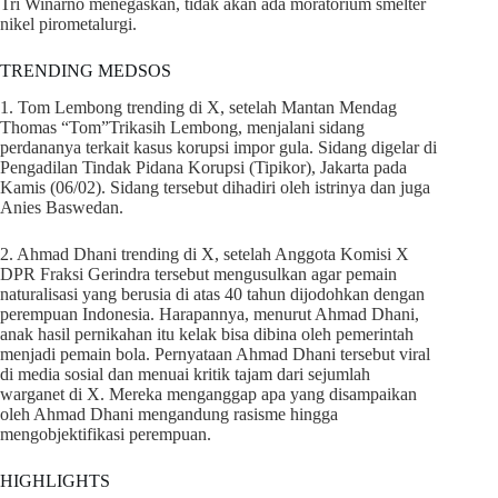
Tri Winarno menegaskan, tidak akan ada moratorium smelter
nikel pirometalurgi.
TRENDING MEDSOS
1. Tom Lembong trending di X, setelah Mantan Mendag
Thomas “Tom”Trikasih Lembong, menjalani sidang
perdananya terkait kasus korupsi impor gula. Sidang digelar di
Pengadilan Tindak Pidana Korupsi (Tipikor), Jakarta pada
Kamis (06/02). Sidang tersebut dihadiri oleh istrinya dan juga
Anies Baswedan.
2. Ahmad Dhani trending di X, setelah Anggota Komisi X
DPR Fraksi Gerindra tersebut mengusulkan agar pemain
naturalisasi yang berusia di atas 40 tahun dijodohkan dengan
perempuan Indonesia. Harapannya, menurut Ahmad Dhani,
anak hasil pernikahan itu kelak bisa dibina oleh pemerintah
menjadi pemain bola. Pernyataan Ahmad Dhani tersebut viral
di media sosial dan menuai kritik tajam dari sejumlah
warganet di X. Mereka menganggap apa yang disampaikan
oleh Ahmad Dhani mengandung rasisme hingga
mengobjektifikasi perempuan.
HIGHLIGHTS