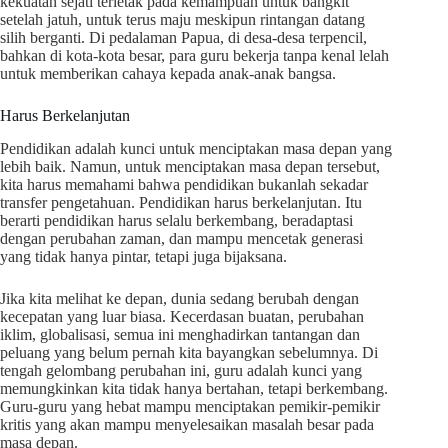
kekuatan sejati terletak pada kemampuan untuk bangkit
setelah jatuh, untuk terus maju meskipun rintangan datang
silih berganti. Di pedalaman Papua, di desa-desa terpencil,
bahkan di kota-kota besar, para guru bekerja tanpa kenal lelah
untuk memberikan cahaya kepada anak-anak bangsa.
Harus Berkelanjutan
Pendidikan adalah kunci untuk menciptakan masa depan yang
lebih baik. Namun, untuk menciptakan masa depan tersebut,
kita harus memahami bahwa pendidikan bukanlah sekadar
transfer pengetahuan. Pendidikan harus berkelanjutan. Itu
berarti pendidikan harus selalu berkembang, beradaptasi
dengan perubahan zaman, dan mampu mencetak generasi
yang tidak hanya pintar, tetapi juga bijaksana.
Jika kita melihat ke depan, dunia sedang berubah dengan
kecepatan yang luar biasa. Kecerdasan buatan, perubahan
iklim, globalisasi, semua ini menghadirkan tantangan dan
peluang yang belum pernah kita bayangkan sebelumnya. Di
tengah gelombang perubahan ini, guru adalah kunci yang
memungkinkan kita tidak hanya bertahan, tetapi berkembang.
Guru-guru yang hebat mampu menciptakan pemikir-pemikir
kritis yang akan mampu menyelesaikan masalah besar pada
masa depan.