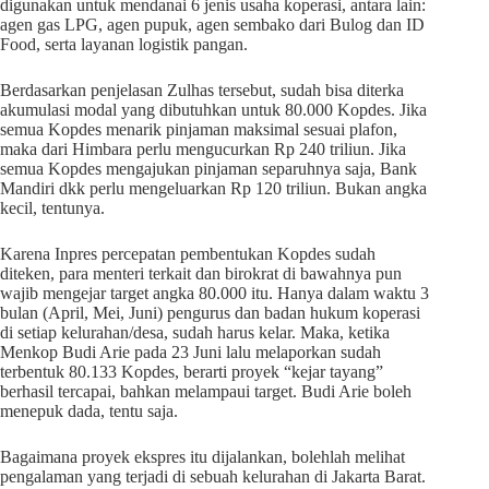
digunakan untuk mendanai 6 jenis usaha koperasi, antara lain:
agen gas LPG, agen pupuk, agen sembako dari Bulog dan ID
Food, serta layanan logistik pangan.
Berdasarkan penjelasan Zulhas tersebut, sudah bisa diterka
akumulasi modal yang dibutuhkan untuk 80.000 Kopdes. Jika
semua Kopdes menarik pinjaman maksimal sesuai plafon,
maka dari Himbara perlu mengucurkan Rp 240 triliun. Jika
semua Kopdes mengajukan pinjaman separuhnya saja, Bank
Mandiri dkk perlu mengeluarkan Rp 120 triliun. Bukan angka
kecil, tentunya.
Karena Inpres percepatan pembentukan Kopdes sudah
diteken, para menteri terkait dan birokrat di bawahnya pun
wajib mengejar target angka 80.000 itu. Hanya dalam waktu 3
bulan (April, Mei, Juni) pengurus dan badan hukum koperasi
di setiap kelurahan/desa, sudah harus kelar. Maka, ketika
Menkop Budi Arie pada 23 Juni lalu melaporkan sudah
terbentuk 80.133 Kopdes, berarti proyek “kejar tayang”
berhasil tercapai, bahkan melampaui target. Budi Arie boleh
menepuk dada, tentu saja.
Bagaimana proyek ekspres itu dijalankan, bolehlah melihat
pengalaman yang terjadi di sebuah kelurahan di Jakarta Barat.