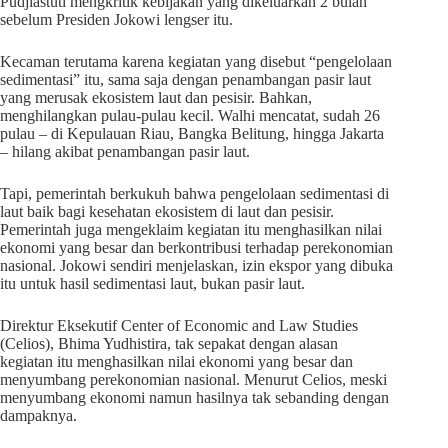
Pudjiastuti mengkritik kebijakan yang dikeluarkan 2 bulan
sebelum Presiden Jokowi lengser itu.
Kecaman terutama karena kegiatan yang disebut “pengelolaan
sedimentasi” itu, sama saja dengan penambangan pasir laut
yang merusak ekosistem laut dan pesisir. Bahkan,
menghilangkan pulau-pulau kecil. Walhi mencatat, sudah 26
pulau – di Kepulauan Riau, Bangka Belitung, hingga Jakarta
– hilang akibat penambangan pasir laut.
Tapi, pemerintah berkukuh bahwa pengelolaan sedimentasi di
laut baik bagi kesehatan ekosistem di laut dan pesisir.
Pemerintah juga mengeklaim kegiatan itu menghasilkan nilai
ekonomi yang besar dan berkontribusi terhadap perekonomian
nasional. Jokowi sendiri menjelaskan, izin ekspor yang dibuka
itu untuk hasil sedimentasi laut, bukan pasir laut.
Direktur Eksekutif Center of Economic and Law Studies
(Celios), Bhima Yudhistira, tak sepakat dengan alasan
kegiatan itu menghasilkan nilai ekonomi yang besar dan
menyumbang perekonomian nasional. Menurut Celios, meski
menyumbang ekonomi namun hasilnya tak sebanding dengan
dampaknya.