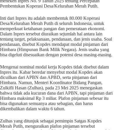
meneken Inpres No. 9 Tahun 2025 tentang Percepatan
Pembentukan Koperasi Desa/Kelurahan Merah Putih.
Inti dari Inpres itu adalah membentuk 80.000 Koperasi
Desa/Kelurahan Merah Putih di seluruh Indonesia, untuk
memperkuat ketahanan pangan dan pemerataan ekonomi.
Dalam Inpres tersebut diuraikan sejumlah hal antara lain
tentang target, pelaksanaan, pendanaan, dan jenis usaha. Soal
pendanaan, disebut Kopdes mendapat modal pinjaman dari
Himbara (Himpunan Bank Milik Negara). Jenis usaha yang
bisa digeluti disesuaikan dengan potensi desa masing-masing.
Mengenai nominal modal kerja Kopdes tidak disebut dalam
Inpres itu. Kabar beredar menyebut modal Kopdes akan
dicuilkan dari APBN dan APBD, serta pinjaman dari
Himbara. Namun, Menteri Koordinator Bidang Pangan,
Zulkifli Hasan (Zulhas), pada 23 Mei 2025 menegaskan
bahwa tidak ada kucuran dana dari APBN, tapi pinjaman dari
Himbara maksimal Rp 3 miliar. Plafon pinjaman sebesar itu
bisa digunakan semuanya atau sebagian, dan harus
dikembalikan dalam waktu 6 tahun.
Zulhas yang ditunjuk sebagai pemimpin Satgas Kopdes
Merah Putih, menguraikan plafon pinjaman tersebut