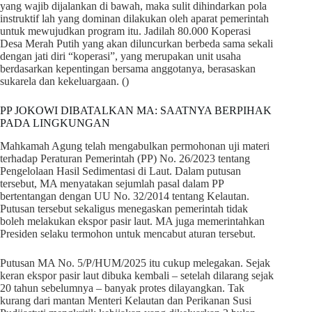
yang wajib dijalankan di bawah, maka sulit dihindarkan pola
instruktif lah yang dominan dilakukan oleh aparat pemerintah
untuk mewujudkan program itu. Jadilah 80.000 Koperasi
Desa Merah Putih yang akan diluncurkan berbeda sama sekali
dengan jati diri “koperasi”, yang merupakan unit usaha
berdasarkan kepentingan bersama anggotanya, berasaskan
sukarela dan kekeluargaan. ()
PP JOKOWI DIBATALKAN MA: SAATNYA BERPIHAK
PADA LINGKUNGAN
Mahkamah Agung telah mengabulkan permohonan uji materi
terhadap Peraturan Pemerintah (PP) No. 26/2023 tentang
Pengelolaan Hasil Sedimentasi di Laut. Dalam putusan
tersebut, MA menyatakan sejumlah pasal dalam PP
bertentangan dengan UU No. 32/2014 tentang Kelautan.
Putusan tersebut sekaligus menegaskan pemerintah tidak
boleh melakukan ekspor pasir laut. MA juga memerintahkan
Presiden selaku termohon untuk mencabut aturan tersebut.
Putusan MA No. 5/P/HUM/2025 itu cukup melegakan. Sejak
keran ekspor pasir laut dibuka kembali – setelah dilarang sejak
20 tahun sebelumnya – banyak protes dilayangkan. Tak
kurang dari mantan Menteri Kelautan dan Perikanan Susi