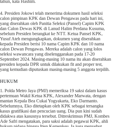
tahun, kata Hashim.
4. Presiden Jokowi telah menerima dokumen hasil seleksi
calon pimpinan KPK dan Dewan Pengawas pada hari ini,
yang diserahkan oleh Panitia Seleksi (Pansel) Capim KPK
dan Calon Dewas KPK di Lanud Halim Perdana Kusuma,
sebelum Presiden berangkat ke NTT. Ketua Pansel KPK,
Yusuf Ateh mengungkapkan, dokumen yang diserahkan
kepada Presiden berisi 10 nama Capim KPK dan 10 nama
calon Dewan Pengawas. Mereka adalah calon yang lolos
seleksi wawancara yang diselenggarakan pada 17-20
September 2024. Masing-masing 10 nama itu akan diserahkan
presiden kepada DPR untuk dilakukan fit and proper test,
yang kemudian diputuskan masing-masing 5 anggota terpilih.
HUKUM
1. Polda Metro Jaya (PMJ) memeriksa 19 saksi dalam kasus
pertemuan Wakil Ketua KPK, Alexander Marwata, dengan
mantan Kepala Bea Cukai Yogyakarta, Eko Darmanto.
Sebelumnya, Eko ditetapkan oleh KPK sebagai tersangka
kasus gratifikasi dan pencucian uang. Dia pun kini sudah
didakwa atas kasusnya tersebut. Ditreskrimsus PMJ, Kombes
Ade Safri mengatakan, para saksi adalah pegawai KPK, ahli
hukum pidana hingga Itjen Kemenkeu. Ia juga menyebut,