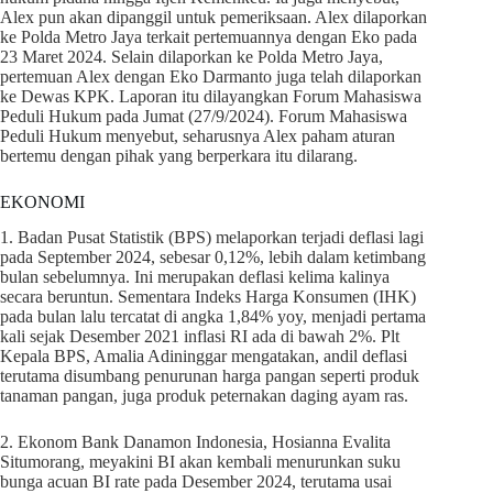
Alex pun akan dipanggil untuk pemeriksaan. Alex dilaporkan
ke Polda Metro Jaya terkait pertemuannya dengan Eko pada
23 Maret 2024. Selain dilaporkan ke Polda Metro Jaya,
pertemuan Alex dengan Eko Darmanto juga telah dilaporkan
ke Dewas KPK. Laporan itu dilayangkan Forum Mahasiswa
Peduli Hukum pada Jumat (27/9/2024). Forum Mahasiswa
Peduli Hukum menyebut, seharusnya Alex paham aturan
bertemu dengan pihak yang berperkara itu dilarang.
EKONOMI
1. Badan Pusat Statistik (BPS) melaporkan terjadi deflasi lagi
pada September 2024, sebesar 0,12%, lebih dalam ketimbang
bulan sebelumnya. Ini merupakan deflasi kelima kalinya
secara beruntun. Sementara Indeks Harga Konsumen (IHK)
pada bulan lalu tercatat di angka 1,84% yoy, menjadi pertama
kali sejak Desember 2021 inflasi RI ada di bawah 2%. Plt
Kepala BPS, Amalia Adininggar mengatakan, andil deflasi
terutama disumbang penurunan harga pangan seperti produk
tanaman pangan, juga produk peternakan daging ayam ras.
2. Ekonom Bank Danamon Indonesia, Hosianna Evalita
Situmorang, meyakini BI akan kembali menurunkan suku
bunga acuan BI rate pada Desember 2024, terutama usai