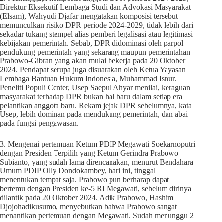
Direktur Eksekutif Lembaga Studi dan Advokasi Masyarakat
(Elsam), Wahyudi Djafar mengatakan komposisi tersebut
memunculkan risiko DPR periode 2024-2029, tidak lebih dari
sekadar tukang stempel alias pemberi legalisasi atau legitimasi
kebijakan pemerintah. Sebab, DPR didominasi oleh parpol
pendukung pemerintah yang sekarang maupun pemerintahan
Prabowo-Gibran yang akan mulai bekerja pada 20 Oktober
2024. Pendapat serupa juga disuarakan oleh Ketua Yayasan
Lembaga Bantuan Hukum Indonesia, Muhammad Isnur.
Peneliti Populi Center, Usep Saepul Ahyar menilai, keraguan
masyarakat terhadap DPR bukan hal baru dalam setiap era
pelantikan anggota baru. Rekam jejak DPR sebelumnya, kata
Usep, lebih dominan pada mendukung pemerintah, dan abai
pada fungsi pengawasan.
3. Mengenai pertemuan Ketum PDIP Megawati Soekarnoputri
dengan Presiden Terpilih yang Ketum Gerindra Prabowo
Subianto, yang sudah lama direncanakan, menurut Bendahara
Umum PDIP Olly Dondokambey, hari ini, tinggal
menentukan tempat saja. Prabowo pun berharap dapat
bertemu dengan Presiden ke-5 RI Megawati, sebelum dirinya
dilantik pada 20 Oktober 2024. Adik Prabowo, Hashim
Djojohadikusumo, menyebutkan bahwa Prabowo sangat
menantikan pertemuan dengan Megawati. Sudah menunggu 2