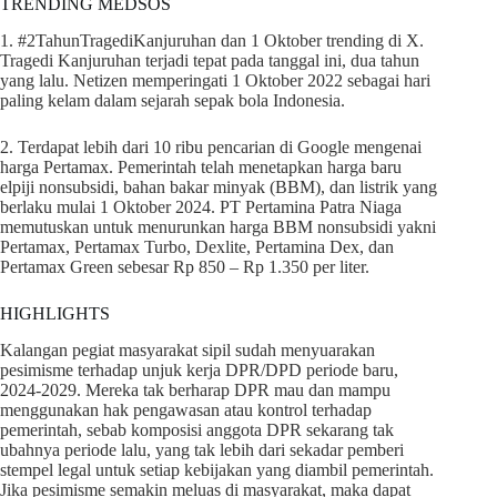
TRENDING MEDSOS
1. #2TahunTragediKanjuruhan dan 1 Oktober trending di X.
Tragedi Kanjuruhan terjadi tepat pada tanggal ini, dua tahun
yang lalu. Netizen memperingati 1 Oktober 2022 sebagai hari
paling kelam dalam sejarah sepak bola Indonesia.
2. Terdapat lebih dari 10 ribu pencarian di Google mengenai
harga Pertamax. Pemerintah telah menetapkan harga baru
elpiji nonsubsidi, bahan bakar minyak (BBM), dan listrik yang
berlaku mulai 1 Oktober 2024. PT Pertamina Patra Niaga
memutuskan untuk menurunkan harga BBM nonsubsidi yakni
Pertamax, Pertamax Turbo, Dexlite, Pertamina Dex, dan
Pertamax Green sebesar Rp 850 – Rp 1.350 per liter.
HIGHLIGHTS
Kalangan pegiat masyarakat sipil sudah menyuarakan
pesimisme terhadap unjuk kerja DPR/DPD periode baru,
2024-2029. Mereka tak berharap DPR mau dan mampu
menggunakan hak pengawasan atau kontrol terhadap
pemerintah, sebab komposisi anggota DPR sekarang tak
ubahnya periode lalu, yang tak lebih dari sekadar pemberi
stempel legal untuk setiap kebijakan yang diambil pemerintah.
Jika pesimisme semakin meluas di masyarakat, maka dapat