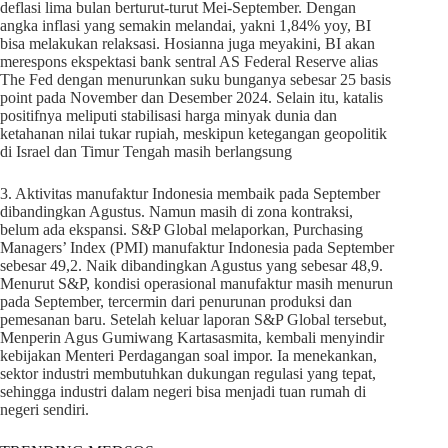
deflasi lima bulan berturut-turut Mei-September. Dengan
angka inflasi yang semakin melandai, yakni 1,84% yoy, BI
bisa melakukan relaksasi. Hosianna juga meyakini, BI akan
merespons ekspektasi bank sentral AS Federal Reserve alias
The Fed dengan menurunkan suku bunganya sebesar 25 basis
point pada November dan Desember 2024. Selain itu, katalis
positifnya meliputi stabilisasi harga minyak dunia dan
ketahanan nilai tukar rupiah, meskipun ketegangan geopolitik
di Israel dan Timur Tengah masih berlangsung
3. Aktivitas manufaktur Indonesia membaik pada September
dibandingkan Agustus. Namun masih di zona kontraksi,
belum ada ekspansi. S&P Global melaporkan, Purchasing
Managers’ Index (PMI) manufaktur Indonesia pada September
sebesar 49,2. Naik dibandingkan Agustus yang sebesar 48,9.
Menurut S&P, kondisi operasional manufaktur masih menurun
pada September, tercermin dari penurunan produksi dan
pemesanan baru. Setelah keluar laporan S&P Global tersebut,
Menperin Agus Gumiwang Kartasasmita, kembali menyindir
kebijakan Menteri Perdagangan soal impor. Ia menekankan,
sektor industri membutuhkan dukungan regulasi yang tepat,
sehingga industri dalam negeri bisa menjadi tuan rumah di
negeri sendiri.