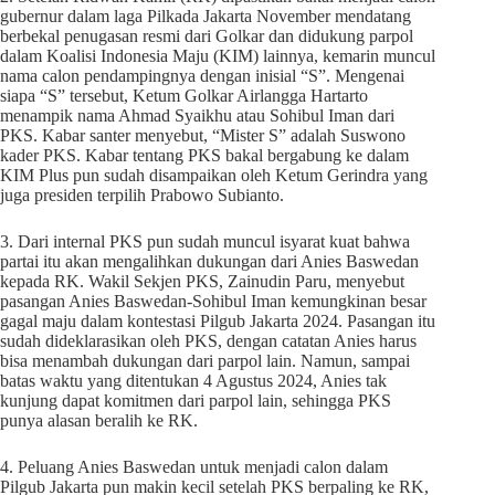
gubernur dalam laga Pilkada Jakarta November mendatang
berbekal penugasan resmi dari Golkar dan didukung parpol
dalam Koalisi Indonesia Maju (KIM) lainnya, kemarin muncul
nama calon pendampingnya dengan inisial “S”. Mengenai
siapa “S” tersebut, Ketum Golkar Airlangga Hartarto
menampik nama Ahmad Syaikhu atau Sohibul Iman dari
PKS. Kabar santer menyebut, “Mister S” adalah Suswono
kader PKS. Kabar tentang PKS bakal bergabung ke dalam
KIM Plus pun sudah disampaikan oleh Ketum Gerindra yang
juga presiden terpilih Prabowo Subianto.
3. Dari internal PKS pun sudah muncul isyarat kuat bahwa
partai itu akan mengalihkan dukungan dari Anies Baswedan
kepada RK. Wakil Sekjen PKS, Zainudin Paru, menyebut
pasangan Anies Baswedan-Sohibul Iman kemungkinan besar
gagal maju dalam kontestasi Pilgub Jakarta 2024. Pasangan itu
sudah dideklarasikan oleh PKS, dengan catatan Anies harus
bisa menambah dukungan dari parpol lain. Namun, sampai
batas waktu yang ditentukan 4 Agustus 2024, Anies tak
kunjung dapat komitmen dari parpol lain, sehingga PKS
punya alasan beralih ke RK.
4. Peluang Anies Baswedan untuk menjadi calon dalam
Pilgub Jakarta pun makin kecil setelah PKS berpaling ke RK,