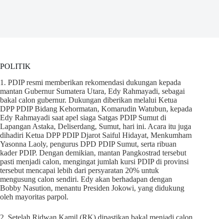
POLITIK
1. PDIP resmi memberikan rekomendasi dukungan kepada
mantan Gubernur Sumatera Utara, Edy Rahmayadi, sebagai
bakal calon gubernur. Dukungan diberikan melalui Ketua
DPP PDIP Bidang Kehormatan, Komarudin Watubun, kepada
Edy Rahmayadi saat apel siaga Satgas PDIP Sumut di
Lapangan Astaka, Deliserdang, Sumut, hari ini. Acara itu juga
dihadiri Ketua DPP PDIP Djarot Saiful Hidayat, Menkumham
Yasonna Laoly, pengurus DPD PDIP Sumut, serta ribuan
kader PDIP. Dengan demikian, mantan Pangkostrad tersebut
pasti menjadi calon, mengingat jumlah kursi PDIP di provinsi
tersebut mencapai lebih dari persyaratan 20% untuk
mengusung calon sendiri. Edy akan berhadapan dengan
Bobby Nasution, menantu Presiden Jokowi, yang didukung
oleh mayoritas parpol.
2. Setelah Ridwan Kamil (RK) dipastikan bakal menjadi calon