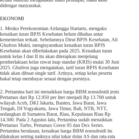
didengar masyarakat.
EKONOMI
1. Menko Perekonomian Airlangga Hartarto, mengaku
kenaikan iuran BPJS Kesehatan belum dibahas antar
kementerian terkait. Sebelumnya Dirut BPJS Kesehatan, Ali
Ghufron Mukti, mengisyaratkan kenaikan iuran BPJS
Kesehatan akan diberlakukan pada 2025. Kenaikan iuran
untuk kelas I dan II itu akan diterapkan menjelang
pemberlakuan kelas rawat inap standar (KRIS) mulai 30 Juni
2025. Ghufron juga mengatakan, tarif iuran BPJS Kesehatan
tidak akan dibuat single tarif. Artinya, setiap kelas peserta
bakal tetap membayar sesuai dengan porsinya.
2. Pertamina hari ini menaikkan harga BBM nonsubsidi jenis
Pertamax dari Rp 12.950 per liter menjadi Rp 13.700 untuk
wilayah Aceh, DKI Jakarta, Banten, Jawa Barat, Jawa
Tengah, DI Yogyakarta, Jawa Timur, Bali, NTB, NTT,
sedangkan di Sumatera Barat, Riau, Kepulauan Riau Rp
14.300. Pada 2 Agustus lalu, Pertamina sudah menaikkan
Pertamax Turbo, Pertamax Green 95 dan Dex Series.
Pertamina beralasan, kenaikan harga BBM nonsubsidi itu
dilakukan seiring naiknya nilai tukar dolar AS dan rata-rata