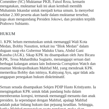
Committee (SC) Muktamar PKB, Faisol Reza, kemarin
mengatakan, muktamar kali ini akan kembali memilih
Muhaimin Iskandar untuk menjadi ketua umum. Ia menyebut
sekitar 2.300 peserta akan hadir dalam muktamar tersebut,
juga akan mengundang Presiden Jokowi, dan presiden terpilih
Prabowo Subianto.
HUKUM
1. KPK belum memutuskan untuk memanggil Wali Kota
Medan, Bobby Nasution, terkait isu “Blok Medan” dalam
dugaan suap eks Gubernur Maluku Utara, Abdul Gani
Kasuba (AGK). Sikap KPK itu disampaikan oleh Juru Bicara
KPK, Tessa Mahardhika Sugiarto, menanggapi seruan dari
berbagai kalangan antara lain Indonesia Corruption Watch dan
mantan Menkopolhukam Mahfud Md, yang mendesak KPK
memeriksa Bobby dan istrinya, Kahiyang Ayu, agar tidak ada
anggapan penegakan hukum diskriminatif.
Seruan senada disampaikan Sekjen PDIP Hasto Kristiyanto. Ia
mengingatkan KPK untuk tidak pandang bulu dalam
memberantas korupsi, termasuk memanggil menantu dan anak
presiden. Ia sependapat dengan Mahfud, apalagi Mahfud
adalah pakar bidang hukum dan pejuang keadilan. Sehingga,
ketika Mahfud mengatakan suatu pendapat, maka akan