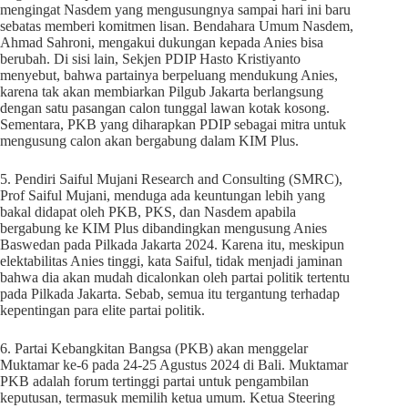
mengingat Nasdem yang mengusungnya sampai hari ini baru
sebatas memberi komitmen lisan. Bendahara Umum Nasdem,
Ahmad Sahroni, mengakui dukungan kepada Anies bisa
berubah. Di sisi lain, Sekjen PDIP Hasto Kristiyanto
menyebut, bahwa partainya berpeluang mendukung Anies,
karena tak akan membiarkan Pilgub Jakarta berlangsung
dengan satu pasangan calon tunggal lawan kotak kosong.
Sementara, PKB yang diharapkan PDIP sebagai mitra untuk
mengusung calon akan bergabung dalam KIM Plus.
5. Pendiri Saiful Mujani Research and Consulting (SMRC),
Prof Saiful Mujani, menduga ada keuntungan lebih yang
bakal didapat oleh PKB, PKS, dan Nasdem apabila
bergabung ke KIM Plus dibandingkan mengusung Anies
Baswedan pada Pilkada Jakarta 2024. Karena itu, meskipun
elektabilitas Anies tinggi, kata Saiful, tidak menjadi jaminan
bahwa dia akan mudah dicalonkan oleh partai politik tertentu
pada Pilkada Jakarta. Sebab, semua itu tergantung terhadap
kepentingan para elite partai politik.
6. Partai Kebangkitan Bangsa (PKB) akan menggelar
Muktamar ke-6 pada 24-25 Agustus 2024 di Bali. Muktamar
PKB adalah forum tertinggi partai untuk pengambilan
keputusan, termasuk memilih ketua umum. Ketua Steering