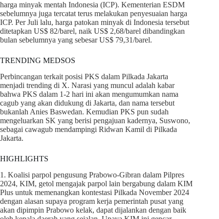
harga minyak mentah Indonesia (ICP). Kementerian ESDM
sebelumnya juga tercatat terus melakukan penyesuaian harga
ICP. Per Juli lalu, harga patokan minyak di Indonesia tersebut
ditetapkan US$ 82/barel, naik US$ 2,68/barel dibandingkan
bulan sebelumnya yang sebesar US$ 79,31/barel.
TRENDING MEDSOS
Perbincangan terkait posisi PKS dalam Pilkada Jakarta
menjadi trending di X. Narasi yang muncul adalah kabar
bahwa PKS dalam 1-2 hari ini akan mengumumkan nama
cagub yang akan didukung di Jakarta, dan nama tersebut
bukanlah Anies Baswedan. Kemudian PKS pun sudah
mengeluarkan SK yang berisi pengajuan kadernya, Suswono,
sebagai cawagub mendampingi Ridwan Kamil di Pilkada
Jakarta.
HIGHLIGHTS
1. Koalisi parpol pengusung Prabowo-Gibran dalam Pilpres
2024, KIM, getol mengajak parpol lain bergabung dalam KIM
Plus untuk memenangkan kontestasi Pilkada November 2024
dengan alasan supaya program kerja pemerintah pusat yang
akan dipimpin Prabowo kelak, dapat dijalankan dengan baik
oleh kepala daerah yang sejalan. Upaya KIM ini gencar