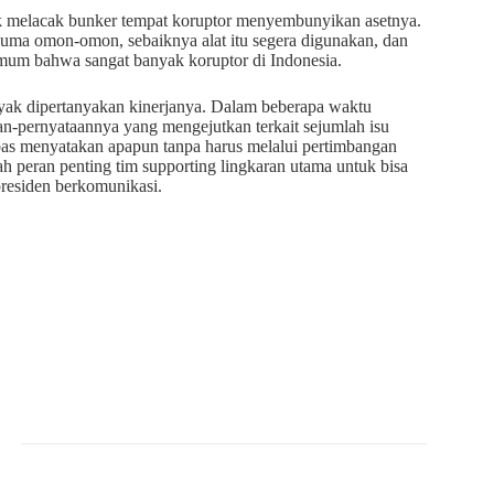
 melacak bunker tempat koruptor menyembunyikan asetnya.
 cuma omon-omon, sebaiknya alat itu segera digunakan, dan
mum bahwa sangat banyak koruptor di Indonesia.
ayak dipertanyakan kinerjanya. Dalam beberapa waktu
n-pernyataannya yang mengejutkan terkait sejumlah isu
ebas menyatakan apapun tanpa harus melalui pertimbangan
lah peran penting tim supporting lingkaran utama untuk bisa
presiden berkomunikasi.