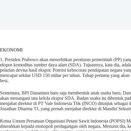
EKONOMI
1. Presiden Prabowo akan menerbitkan peraturan pemerintah (PP) ya
ekspor komoditas sumber daya alam (SDA). Tujuannya, kata dia, adalah
pelarian devisa hasil ekspor. Potensi kebocoran pendapatan negara y
mencapai sekitar USD 150 miliar per tahun. Tahap pertama yang akan d
besi.
Sementara, BPI Danantara baru saja membentuk anak usaha baru, Dan
akan menangani tata kelola ekspor SDA. Badan usaha itu dibentuk 
menjabat direktur di PT Vale Indonesia Tbk (INCO) ditunjuk sebagai d
Jonathan Dharma TJ, yang pernah menjabat direktur di Mandiri Sekurit
Ketua Umum Persatuan Organisasi Petani Sawit Indonesia (POPSI) Ma
diserahkan kepada monopoli perdagangan oleh negara. Menurut dia, k