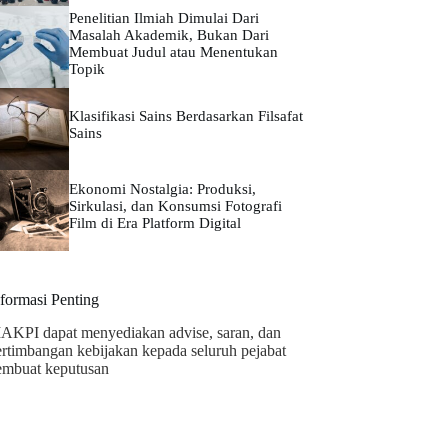
Penelitian Ilmiah Dimulai Dari
Masalah Akademik, Bukan Dari
Membuat Judul atau Menentukan
Topik
Klasifikasi Sains Berdasarkan Filsafat
Sains
Ekonomi Nostalgia: Produksi,
Sirkulasi, dan Konsumsi Fotografi
Film di Era Platform Digital
nformasi Penting
AKPI dapat menyediakan advise, saran, dan
ertimbangan kebijakan kepada seluruh pejabat
embuat keputusan