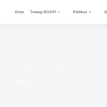
Home
Tentang MAKPI
Publikasi
K
oruptor, dan Defisit APBN 164,4 Triliun
2026
Brief Update