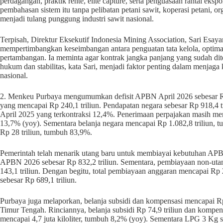
perdagangan, praktik rente, elite capture, serta penguasaan rantai eks
pembahasan sistem itu tanpa pelibatan petani sawit, koperasi petani, o
menjadi tulang punggung industri sawit nasional.
Terpisah, Direktur Eksekutif Indonesia Mining Association, Sari Esaya
mempertimbangkan keseimbangan antara penguatan tata kelola, optimal
pertambangan. Ia meminta agar kontrak jangka panjang yang sudah di
hukum dan stabilitas, kata Sari, menjadi faktor penting dalam menjaga
nasional.
2. Menkeu Purbaya mengumumkan defisit APBN April 2026 sebesar Rp 1
yang mencapai Rp 240,1 triliun. Pendapatan negara sebesar Rp 918,4 tr
April 2025 yang terkontraksi 12,4%. Penerimaan perpajakan masih menj
13,7% (yoy). Sementara belanja negara mencapai Rp 1.082,8 triliun, 
Rp 28 triliun, tumbuh 83,9%.
Pemerintah telah menarik utang baru untuk membiayai kebutuhan APBN s
APBN 2026 sebesar Rp 832,2 triliun. Sementara, pembiayaan non-utang 
143,1 triliun. Dengan begitu, total pembiayaan anggaran mencapai Rp 2
sebesar Rp 689,1 triliun.
Purbaya juga melaporkan, belanja subsidi dan kompensasi mencapai Rp 
Timur Tengah. Rinciannya, belanja subsidi Rp 74,9 triliun dan kompens
mencapai 4,7 juta kiloliter, tumbuh 8,2% (yoy). Sementara LPG 3 Kg s