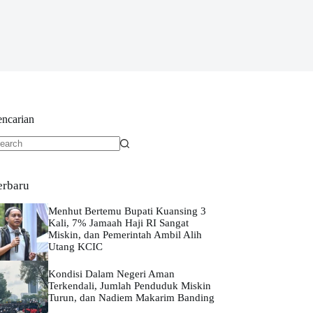
encarian
o
sults
erbaru
Menhut Bertemu Bupati Kuansing 3
Kali, 7% Jamaah Haji RI Sangat
Miskin, dan Pemerintah Ambil Alih
Utang KCIC
Kondisi Dalam Negeri Aman
Terkendali, Jumlah Penduduk Miskin
Turun, dan Nadiem Makarim Banding