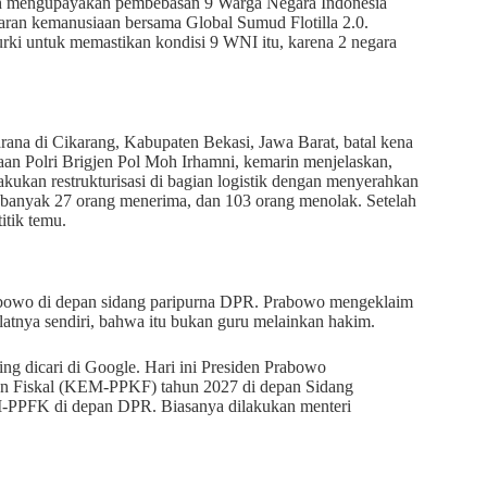
h mengupayakan pembebasan 9 Warga Negara Indonesia
yaran kemanusiaan bersama Global Sumud Flotilla 2.0.
rki untuk memastikan kondisi 9 WNI itu, karena 2 negara
rana di Cikarang, Kabupaten Bekasi, Jawa Barat, batal kena
aan Polri Brigjen Pol Moh Irhamni, kemarin menjelaskan,
kukan restrukturisasi di bagian logistik dengan menyerahkan
ebanyak 27 orang menerima, dan 103 orang menolak. Setelah
itik temu.
 Prabowo di depan sidang paripurna DPR. Prabowo mengeklaim
latnya sendiri, bahwa itu bukan guru melainkan hakim.
g dicari di Google. Hari ini Presiden Prabowo
 Fiskal (KEM-PPKF) tahun 2027 di depan Sidang
-PPFK di depan DPR. Biasanya dilakukan menteri