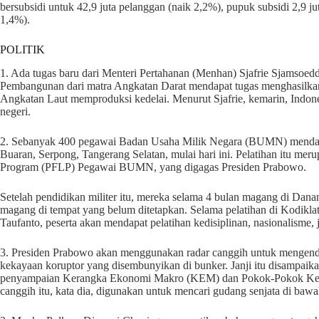
bersubsidi untuk 42,9 juta pelanggan (naik 2,2%), pupuk subsidi 2,9 ju
1,4%).
POLITIK
1. Ada tugas baru dari Menteri Pertahanan (Menhan) Sjafrie Sjamsoeddi
Pembangunan dari matra Angkatan Darat mendapat tugas menghasilkan 
Angkatan Laut memproduksi kedelai. Menurut Sjafrie, kemarin, Indones
negeri.
2. Sebanyak 400 pegawai Badan Usaha Milik Negara (BUMN) mendapat
Buaran, Serpong, Tangerang Selatan, mulai hari ini. Pelatihan itu mer
Program (PFLP) Pegawai BUMN, yang digagas Presiden Prabowo.
Setelah pendidikan militer itu, mereka selama 4 bulan magang di Danan
magang di tempat yang belum ditetapkan. Selama pelatihan di Kodik
Taufanto, peserta akan mendapat pelatihan kedisiplinan, nasionalisme
3. Presiden Prabowo akan menggunakan radar canggih untuk mengend
kekayaan koruptor yang disembunyikan di bunker. Janji itu disampai
penyampaian Kerangka Ekonomi Makro (KEM) dan Pokok-Pokok Keb
canggih itu, kata dia, digunakan untuk mencari gudang senjata di bawa