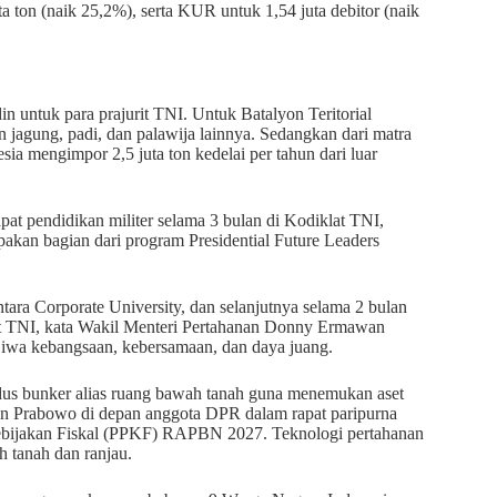
ta ton (naik 25,2%), serta KUR untuk 1,54 juta debitor (naik
n untuk para prajurit TNI. Untuk Batalyon Teritorial
jagung, padi, dan palawija lainnya. Sedangkan dari matra
ia mengimpor 2,5 juta ton kedelai per tahun dari luar
 pendidikan militer selama 3 bulan di Kodiklat TNI,
upakan bagian dari program Presidential Future Leaders
tara Corporate University, dan selanjutnya selama 2 bulan
lat TNI, kata Wakil Menteri Pertahanan Donny Ermawan
, jiwa kebangsaan, kebersamaan, dan daya juang.
us bunker alias ruang bawah tanah guna menemukan aset
kan Prabowo di depan anggota DPR dalam rapat paripurna
ijakan Fiskal (PPKF) RAPBN 2027. Teknologi pertahanan
h tanah dan ranjau.