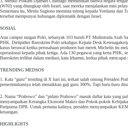
3. Menko Polkam Djamari Chaniago memastikan bahwa negara tenga
(WNI) yang ditangkap oleh Israel, saat mereka menjalankan misi pela
Sementara itu, Menlu Sugiono meminta tolong kepada Yordania dan Tu
tersebut mempunyai hubungan diplomatik dengan Israel.
SOSIAL
Atas campur tangan Polri, sebanyak 103 buruh PT Multistrada Arah Sa
PHK. Dirtipidter Bareskrim Polri sekaligus Kepala Desk Ketenagakerj
kasus berawal ketika perusahaan produsen ban merek Michelin itu mela
operasional kepada pihak ketiga. Ada 130 pegawai yang kena PHK, s
Bareskrim terlibat dalam mediasi, kata Irhamni, kedua pihak mencapai t
TRENDING MEDSOS
1. Kata “guru” trending di X hari ini, terkait salah omong Presiden
pemerintahannya telah menaikkan gaji guru 300%. Tapi buru-buru dira
2. Nama “Prabowo” dan “pidato Prabowo” masuk daftar kata yang palin
menyampaikan Kerangka Ekonomi Makro dan Pokok-pokok Kebijakan
Paripurna DPR. Untuk pertama kalinya, presiden menyampaikan KEM
keuangan.
HIGHLIGHTS