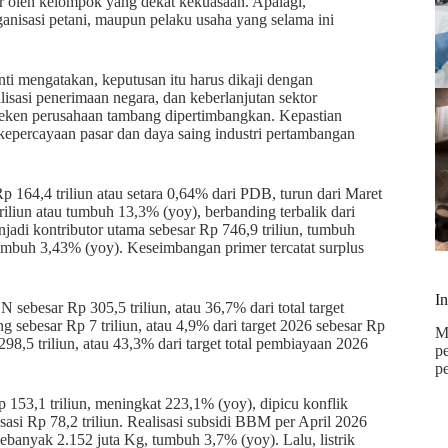
por oleh kelompok yang dekat kekuasaan. Apalagi,
rganisasi petani, maupun pelaku usaha yang selama ini
nti mengatakan, keputusan itu harus dikaji dengan
isasi penerimaan negara, dan keberlanjutan sektor
teken perusahaan tambang dipertimbangkan. Kepastian
 kepercayaan pasar dan daya saing industri pertambangan
64,4 triliun atau setara 0,64% dari PDB, turun dari Maret
iliun atau tumbuh 13,3% (yoy), berbanding terbalik dari
adi kontributor utama sebesar Rp 746,9 triliun, tumbuh
tumbuh 3,43% (yoy). Keseimbangan primer tercatat surplus
I
ebesar Rp 305,5 triliun, atau 36,7% dari total target
sebesar Rp 7 triliun, atau 4,9% dari target 2026 sebesar Rp
M
98,5 triliun, atau 43,3% dari target total pembiayaan 2026
p
p
153,1 triliun, meningkat 223,1% (yoy), dipicu konflik
asi Rp 78,2 triliun. Realisasi subsidi BBM per April 2026
ebanyak 2.152 juta Kg, tumbuh 3,7% (yoy). Lalu, listrik