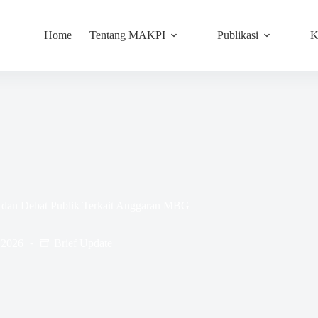
Home
Tentang MAKPI
Publikasi
K
 dan Debat Publik Terkait Anggaran MBG
 2026
Brief Update