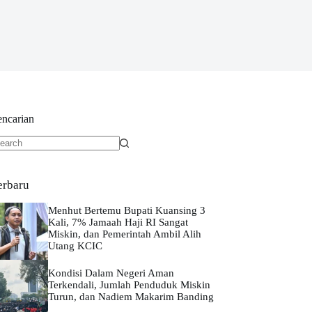
encarian
o
sults
erbaru
Menhut Bertemu Bupati Kuansing 3
Kali, 7% Jamaah Haji RI Sangat
Miskin, dan Pemerintah Ambil Alih
Utang KCIC
Kondisi Dalam Negeri Aman
Terkendali, Jumlah Penduduk Miskin
Turun, dan Nadiem Makarim Banding