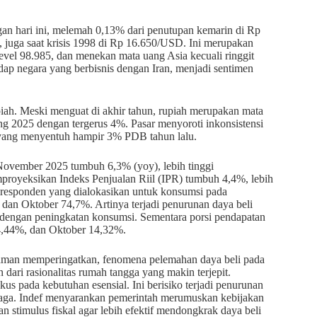
gan hari ini, melemah 0,13% dari penutupan kemarin di Rp
juga saat krisis 1998 di Rp 16.650/USD. Ini merupakan
level 98.985, dan menekan mata uang Asia kecuali ringgit
p negara yang berbisnis dengan Iran, menjadi sentimen
upiah. Meski menguat di akhir tahun, rupiah merupakan mata
ng 2025 dengan tergerus 4%. Pasar menyoroti inkonsistensi
it yang menyentuh hampir 3% PDB tahun lalu.
November 2025 tumbuh 6,3% (yoy), lebih tinggi
royeksikan Indeks Penjualan Riil (IPR) tumbuh 4,4%, lebih
responden yang dialokasikan untuk konsumsi pada
 dan Oktober 74,7%. Artinya terjadi penurunan daya beli
 dengan peningkatan konsumsi. Sementara porsi pendapatan
4,44%, dan Oktober 14,32%.
hman memperingatkan, fenomena pelemahan daya beli pada
dari rasionalitas rumah tangga yang makin terjepit.
us pada kebutuhan esensial. Ini berisiko terjadi penurunan
jaga. Indef menyarankan pemerintah merumuskan kebijakan
stimulus fiskal agar lebih efektif mendongkrak daya beli