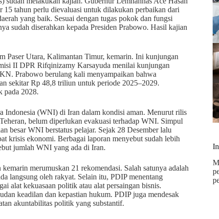
as) sudah melakukan kajian. Gubernur Lemhannas Ace Hasan
 15 tahun perlu dievaluasi untuk dilakukan perbaikan dari
 daerah yang baik. Sesuai dengan tugas pokok dan fungsi
ya sudah diserahkan kepada Presiden Prabowo. Hasil kajian
m Paser Utara, Kalimantan Timur, kemarin. Ini kunjungan
misi II DPR Rifqinizamy Karsayuda menilai kunjungan
a IKN. Prabowo berulang kali menyampaikan bahwa
n sekitar Rp 48,8 triliun untuk periode 2025–2029.
k pada 2028.
Indonesia (WNI) di Iran dalam kondisi aman. Menurut rilis
 Teheran, belum diperlukan evakuasi terhadap WNI. Simpul
n besar WNI berstatus pelajar. Sejak 28 Desember lalu
at krisis ekonomi. Berbagai laporan menyebut sudah lebih
I
ebut jumlah WNI yang ada di Iran.
M
nin kemarin merumuskan 21 rekomendasi. Salah satunya adalah
p
a langsung oleh rakyat. Selain itu, PDIP menentang
p
alat kekuasaan politik atau alat persaingan bisnis.
udan keadilan dan kepastian hukum. PDIP juga mendesak
an akuntabilitas politik yang substantif.