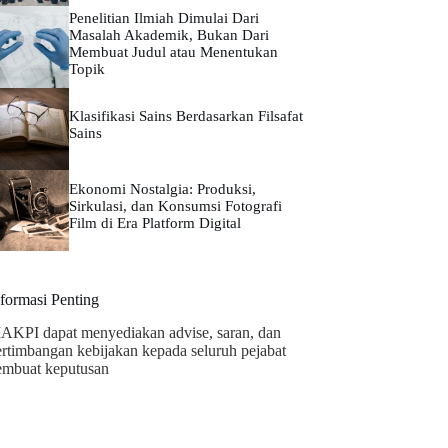
Penelitian Ilmiah Dimulai Dari
Masalah Akademik, Bukan Dari
Membuat Judul atau Menentukan
Topik
Klasifikasi Sains Berdasarkan Filsafat
Sains
Ekonomi Nostalgia: Produksi,
Sirkulasi, dan Konsumsi Fotografi
Film di Era Platform Digital
nformasi Penting
AKPI dapat menyediakan advise, saran, dan
ertimbangan kebijakan kepada seluruh pejabat
embuat keputusan