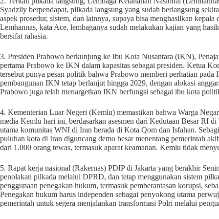
2. Terkait pilkada langsung, Lembaga Ketahanan Nasional (Lemhann
Syadzily berpendapat, pilkada langsung yang sudah berlangsung sekitar
aspek prosedur, sistem, dan lainnya, supaya bisa menghasilkan kepala
Lemhannas, kata Ace, lembaganya sudah melakukan kajian yang hasiln
bersifat rahasia.
3. Presiden Prabowo berkunjung ke Ibu Kota Nusantara (IKN), Penaja
pertama Prabowo ke IKN dalam kapasitas sebagai presiden. Ketua Ko
tersebut punya pesan politik bahwa Prabowo memberi perhatian pad
pembangunan IKN tetap berlanjut hingga 2029, dengan alokasi anggara
Prabowo juga telah menargetkan IKN berfungsi sebagai ibu kota politi
4. Kementerian Luar Negeri (Kemlu) memastikan bahwa Warga Negara 
media Kemlu hari ini, berdasarkan asesmen dari Kedutaan Besar RI di
utama komunitas WNI di Iran berada di Kota Qom dan Isfahan. Sebagia
puluhan kota di Iran diguncang demo besar menentang pemerintah akib
dari 1.000 orang tewas, termasuk aparat keamanan. Kemlu tidak meny
5. Rapat kerja nasional (Rakernas) PDIP di Jakarta yang berakhir Se
penolakan pilkada melalui DPRD, dan tetap menggunakan sistem pilkad
penggunaan penegakan hukum, termasuk pemberantasan korupsi, sebagai 
Penegakan hukum harus independen sebagai penyokong utama perwuj
pemerintah untuk segera menjalankan transformasi Polri melalui penguat