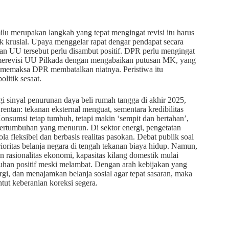
 merupakan langkah yang tepat mengingat revisi itu harus
k krusial. Upaya menggelar rapat dengar pendapat secara
n UU tersebut perlu disambut positif. DPR perlu mengingat
merevisi UU Pilkada dengan mengabaikan putusan MK, yang
ya memaksa DPR membatalkan niatnya. Peristiwa itu
litik sesaat.
gi sinyal penurunan daya beli rumah tangga di akhir 2025,
ntan: tekanan eksternal menguat, sementara kredibilitas
Konsumsi tetap tumbuh, tetapi makin ‘sempit dan bertahan’,
pertumbuhan yang menurun. Di sektor energi, pengetatan
a fleksibel dan berbasis realitas pasokan. Debat publik soal
oritas belanja negara di tengah tekanan biaya hidup. Namun,
 rasionalitas ekonomi, kapasitas kilang domestik mulai
han positif meski melambat. Dengan arah kebijakan yang
rgi, dan menajamkan belanja sosial agar tepat sasaran, maka
ut keberanian koreksi segera.