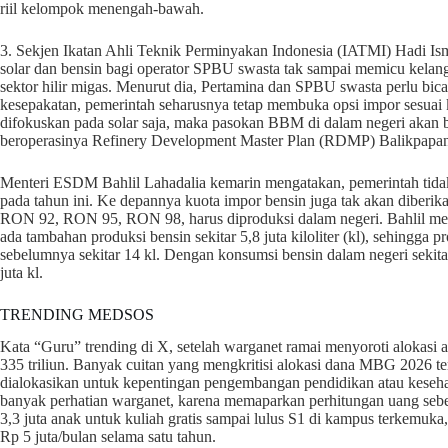
riil kelompok menengah-bawah.
3. Sekjen Ikatan Ahli Teknik Perminyakan Indonesia (IATMI) Hadi Is
solar dan bensin bagi operator SPBU swasta tak sampai memicu kelan
sektor hilir migas. Menurut dia, Pertamina dan SPBU swasta perlu bica
kesepakatan, pemerintah seharusnya tetap membuka opsi impor sesuai 
difokuskan pada solar saja, maka pasokan BBM di dalam negeri akan ba
beroperasinya Refinery Development Master Plan (RDMP) Balikpapan
Menteri ESDM Bahlil Lahadalia kemarin mengatakan, pemerintah tida
pada tahun ini. Ke depannya kuota impor bensin juga tak akan diber
RON 92, RON 95, RON 98, harus diproduksi dalam negeri. Bahlil me
ada tambahan produksi bensin sekitar 5,8 juta kiloliter (kl), sehingga 
sebelumnya sekitar 14 kl. Dengan konsumsi bensin dalam negeri sekitar 
juta kl.
TRENDING MEDSOS
Kata “Guru” trending di X, setelah warganet ramai menyoroti alokasi 
335 triliun. Banyak cuitan yang mengkritisi alokasi dana MBG 2026 ter
dialokasikan untuk kepentingan pengembangan pendidikan atau keseh
banyak perhatian warganet, karena memaparkan perhitungan uang sebe
3,3 juta anak untuk kuliah gratis sampai lulus S1 di kampus terkemuka
Rp 5 juta/bulan selama satu tahun.