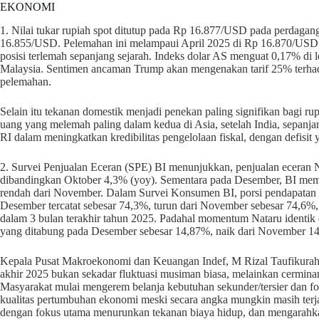
EKONOMI
1. Nilai tukar rupiah spot ditutup pada Rp 16.877/USD pada perdagan
16.855/USD. Pelemahan ini melampaui April 2025 di Rp 16.870/USD, 
posisi terlemah sepanjang sejarah. Indeks dolar AS menguat 0,17% di 
Malaysia. Sentimen ancaman Trump akan mengenakan tarif 25% terhada
pelemahan.
Selain itu tekanan domestik menjadi penekan paling signifikan bagi r
uang yang melemah paling dalam kedua di Asia, setelah India, sepanja
RI dalam meningkatkan kredibilitas pengelolaan fiskal, dengan defis
2. Survei Penjualan Eceran (SPE) BI menunjukkan, penjualan eceran 
dibandingkan Oktober 4,3% (yoy). Sementara pada Desember, BI memp
rendah dari November. Dalam Survei Konsumen BI, porsi pendapatan 
Desember tercatat sebesar 74,3%, turun dari November sebesar 74,6%,
dalam 3 bulan terakhir tahun 2025. Padahal momentum Nataru identik
yang ditabung pada Desember sebesar 14,87%, naik dari November 1
Kepala Pusat Makroekonomi dan Keuangan Indef, M Rizal Taufikura
akhir 2025 bukan sekadar fluktuasi musiman biasa, melainkan cerminan 
Masyarakat mulai mengerem belanja kebutuhan sekunder/tersier dan fok
kualitas pertumbuhan ekonomi meski secara angka mungkin masih ter
dengan fokus utama menurunkan tekanan biaya hidup, dan mengarahkan 