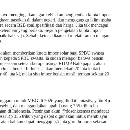
moyo mengingatkan agar kebijakan penghentian kuota impor
gkaan pasokan di dalam negeri, dan mengganggu iklim usaha
ra secara B2B soal spesifikasi dan harga. Jika tak mencapai
ketentuan yang berlaku. Sejauh pengetatan kuota impor
ik-baik saja. Sebab, ketersediaan solar relatif aman dengan
.
k akan memberikan kuota impor solar bagi SPBU swasta
ikan kepada SPBU swasta. Ia sudah melapor bahwa bensin
njelaskan setelah beroperasinya RDMP Balikpapan, akan
produksi bensin Indonesia akan mendekati 20 juta kl dari
40 juta kl, maka sisa impor bensin masih terpaut sekitar 20
anggaran untuk MBG di 2026 yang dinilai fantastis, yaitu Rp
sebut, dan mengandaikan apabila uang 335 triliun itu
atan di Indonesia. Postingan akun @dosenkesmas mendapat
sar Rp 335 triliun yang dapat digunakan untuk membiayai
, atau bahkan dapat menggaji 5,5 juta guru honorer sebesar