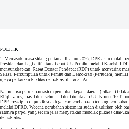
POLITIK
1. Memasuki masa sidang pertama di tahun 2026, DPR akan mulai me
Presiden dan Legislatif, atau disebut UU Pemilu, melalui Komisi II 
mengungkapkan, Rapat Dengar Pendapat (RDP) untuk menyaring masukan
Selasa. Perkumpulan untuk Pemilu dan Demokrasi (Perludem) menila
upaya perbaikan kualitas demokrasi di Tanah Air.
Namun, isu perubahan sistem pemilihan kepala daerah (pilkada) tidak 
Rifqinizamy, masalah tersebut sudah diatur dalam UU Nomor 10 Tahun
DPR meskipun di publik sudah gencar pembahasan tentang perubahan si
melalui DPRD. Wacana perubahan sistem itu sudah digulirkan oleh par
satunya parpol yang secara jelas menyatakan menolak pilkada dilakuk
demokratis.