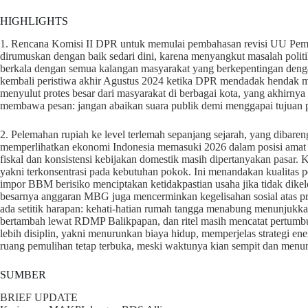
HIGHLIGHTS
1. Rencana Komisi II DPR untuk memulai pembahasan revisi UU Pemilu
dirumuskan dengan baik sedari dini, karena menyangkut masalah politi
berkala dengan semua kalangan masyarakat yang berkepentingan denga
kembali peristiwa akhir Agustus 2024 ketika DPR mendadak hendak 
menyulut protes besar dari masyarakat di berbagai kota, yang akhirn
membawa pesan: jangan abaikan suara publik demi menggapai tujuan po
2. Pelemahan rupiah ke level terlemah sepanjang sejarah, yang dibaren
memperlihatkan ekonomi Indonesia memasuki 2026 dalam posisi amat re
fiskal dan konsistensi kebijakan domestik masih dipertanyakan pasar. 
yakni terkonsentrasi pada kebutuhan pokok. Ini menandakan kualitas 
impor BBM berisiko menciptakan ketidakpastian usaha jika tidak dikelol
besarnya anggaran MBG juga mencerminkan kegelisahan sosial atas pri
ada setitik harapan: kehati-hatian rumah tangga menabung menunjukkan
bertambah lewat RDMP Balikpapan, dan ritel masih mencatat pertumbu
lebih disiplin, yakni menurunkan biaya hidup, memperjelas strategi ene
ruang pemulihan tetap terbuka, meski waktunya kian sempit dan menunt
SUMBER
BRIEF UPDATE