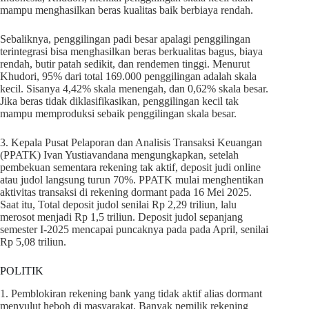
mampu menghasilkan beras kualitas baik berbiaya rendah.
Sebaliknya, penggilingan padi besar apalagi penggilingan
terintegrasi bisa menghasilkan beras berkualitas bagus, biaya
rendah, butir patah sedikit, dan rendemen tinggi. Menurut
Khudori, 95% dari total 169.000 penggilingan adalah skala
kecil. Sisanya 4,42% skala menengah, dan 0,62% skala besar.
Jika beras tidak diklasifikasikan, penggilingan kecil tak
mampu memproduksi sebaik penggilingan skala besar.
3. Kepala Pusat Pelaporan dan Analisis Transaksi Keuangan
(PPATK) Ivan Yustiavandana mengungkapkan, setelah
pembekuan sementara rekening tak aktif, deposit judi online
atau judol langsung turun 70%. PPATK mulai menghentikan
aktivitas transaksi di rekening dormant pada 16 Mei 2025.
Saat itu, Total deposit judol senilai Rp 2,29 triliun, lalu
merosot menjadi Rp 1,5 triliun. Deposit judol sepanjang
semester I-2025 mencapai puncaknya pada pada April, senilai
Rp 5,08 triliun.
POLITIK
1. Pemblokiran rekening bank yang tidak aktif alias dormant
menyulut heboh di masyarakat. Banyak pemilik rekening