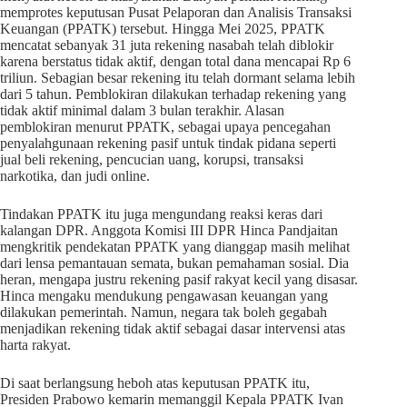
memprotes keputusan Pusat Pelaporan dan Analisis Transaksi
Keuangan (PPATK) tersebut. Hingga Mei 2025, PPATK
mencatat sebanyak 31 juta rekening nasabah telah diblokir
karena berstatus tidak aktif, dengan total dana mencapai Rp 6
triliun. Sebagian besar rekening itu telah dormant selama lebih
dari 5 tahun. Pemblokiran dilakukan terhadap rekening yang
tidak aktif minimal dalam 3 bulan terakhir. Alasan
pemblokiran menurut PPATK, sebagai upaya pencegahan
penyalahgunaan rekening pasif untuk tindak pidana seperti
jual beli rekening, pencucian uang, korupsi, transaksi
narkotika, dan judi online.
Tindakan PPATK itu juga mengundang reaksi keras dari
kalangan DPR. Anggota Komisi III DPR Hinca Pandjaitan
mengkritik pendekatan PPATK yang dianggap masih melihat
dari lensa pemantauan semata, bukan pemahaman sosial. Dia
heran, mengapa justru rekening pasif rakyat kecil yang disasar.
Hinca mengaku mendukung pengawasan keuangan yang
dilakukan pemerintah. Namun, negara tak boleh gegabah
menjadikan rekening tidak aktif sebagai dasar intervensi atas
harta rakyat.
Di saat berlangsung heboh atas keputusan PPATK itu,
Presiden Prabowo kemarin memanggil Kepala PPATK Ivan