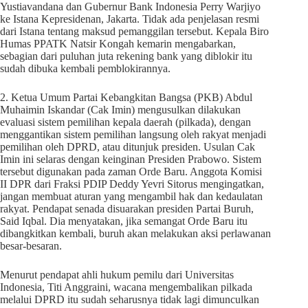
Yustiavandana dan Gubernur Bank Indonesia Perry Warjiyo
ke Istana Kepresidenan, Jakarta. Tidak ada penjelasan resmi
dari Istana tentang maksud pemanggilan tersebut. Kepala Biro
Humas PPATK Natsir Kongah kemarin mengabarkan,
sebagian dari puluhan juta rekening bank yang diblokir itu
sudah dibuka kembali pemblokirannya.
2. Ketua Umum Partai Kebangkitan Bangsa (PKB) Abdul
Muhaimin Iskandar (Cak Imin) mengusulkan dilakukan
evaluasi sistem pemilihan kepala daerah (pilkada), dengan
menggantikan sistem pemilihan langsung oleh rakyat menjadi
pemilihan oleh DPRD, atau ditunjuk presiden. Usulan Cak
Imin ini selaras dengan keinginan Presiden Prabowo. Sistem
tersebut digunakan pada zaman Orde Baru. Anggota Komisi
II DPR dari Fraksi PDIP Deddy Yevri Sitorus mengingatkan,
jangan membuat aturan yang mengambil hak dan kedaulatan
rakyat. Pendapat senada disuarakan presiden Partai Buruh,
Said Iqbal. Dia menyatakan, jika semangat Orde Baru itu
dibangkitkan kembali, buruh akan melakukan aksi perlawanan
besar-besaran.
Menurut pendapat ahli hukum pemilu dari Universitas
Indonesia, Titi Anggraini, wacana mengembalikan pilkada
melalui DPRD itu sudah seharusnya tidak lagi dimunculkan