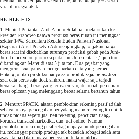
membatalkan kebijakan setelah banyak mendapat protes dan
viral di masyarakat.
HIGHLIGHTS
1. Menteri Pertanian Andi Amran Sulaiman melaporkan ke
Presiden Prabowo bahwa produksi beras bulan ini meningkat
sekitar 14%. Sementara Kepala Badan Pangan Nasional
(Bapanas) Arief Prasetyo Adi mengungkap, lonjakan harga
beras saat ini disebabkan turunnya produksi gabah pada Juni-
Juli. Ia menyebut produksi pada Juni-Juli sekitar 2,5 juta ton,
dibandingkan Maret di atas 5 juta ton. Dua pejabat yang
mengurusi soal pangan mengeluarkan data yang berbeda
tentang jumlah produksi hanya satu produk saja: beras. Jika
soal data beras saja tidak sinkron, maka wajar saja terjadi
kenaikan harga beras yang terus-terusan, ditambah peredaran
beras oplosan yang melenggang bebas selama bertahun-tahun.
2. Menurut PPATK, alasan pemblokiran rekening pasif adalah
sebagai upaya pencegahan penyalahgunaan rekening itu untuk
tindak pidana seperti jual beli rekening, pencucian uang,
korupsi, transaksi narkotika, dan judi online. Namun
pemblokiran rekening pasif sebagai upaya untuk pencegahan
itu, melanggar prinsip praduga tak bersalah sebagai salah satu
asas utama dalam upaya penegakan hukum pidana.