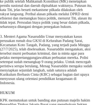
ke publik setelah Mahkamah Konstitusi (MK) menetapkan
pemilu nasional dan daerah dipisahkan waktunya. Putusan itu,
kata Titi, jelas berarti mekanisme pilkada dilakukan oleh
rakyat langsung. Perihal alasan pilkada melalui DPRD demi
efisiensi dan memangkas biaya politik, menurut Titi, alasan itu
tidak tepat. Persoalan biaya politik yang besar dalam pilkada,
seharusnya ditangani dengan penegakan hukum.
3. Menteri Agama Nasaruddin Umar menyatakan kasus
perusakan rumah doa GKSI di Kelurahan Padang Sarai,
Kecamatan Koto Tangah, Padang, yang terjadi pada Minggu
(27/7/2025), telah diselesaikan. Nasaruddin mengatakan, aksi
tersebut murni perbuatan kriminal, dan ia minta agar para
pelaku mempertanggungjawabkan perbuatan mereka. Polisi
setempat sudah menangkap 9 orang pelaku. Untuk mencegah
peristiwa serupa berulang, Menag Nasaruddin mengaku sudah
menyiapkan sejumlah langkah, salah satunya adalah
Kurikulum Berbasis Cinta (KBC) sebagai bagian dari upaya
menyusun ulang orientasi pendidikan keagamaan di
Indonesia.
HUKUM
KPK memutuskan untuk banding atas putusan majelis hakim
Pengadilan Tipikor Jakarta Pusat yang menghukum Sekjen