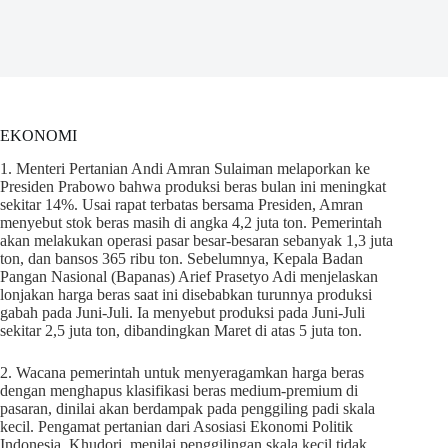
EKONOMI
1. Menteri Pertanian Andi Amran Sulaiman melaporkan ke
Presiden Prabowo bahwa produksi beras bulan ini meningkat
sekitar 14%. Usai rapat terbatas bersama Presiden, Amran
menyebut stok beras masih di angka 4,2 juta ton. Pemerintah
akan melakukan operasi pasar besar-besaran sebanyak 1,3 juta
ton, dan bansos 365 ribu ton. Sebelumnya, Kepala Badan
Pangan Nasional (Bapanas) Arief Prasetyo Adi menjelaskan
lonjakan harga beras saat ini disebabkan turunnya produksi
gabah pada Juni-Juli. Ia menyebut produksi pada Juni-Juli
sekitar 2,5 juta ton, dibandingkan Maret di atas 5 juta ton.
2. Wacana pemerintah untuk menyeragamkan harga beras
dengan menghapus klasifikasi beras medium-premium di
pasaran, dinilai akan berdampak pada penggiling padi skala
kecil. Pengamat pertanian dari Asosiasi Ekonomi Politik
Indonesia, Khudori, menilai penggilingan skala kecil tidak