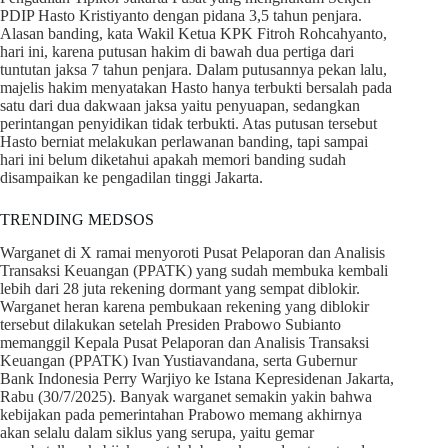
PDIP Hasto Kristiyanto dengan pidana 3,5 tahun penjara.
Alasan banding, kata Wakil Ketua KPK Fitroh Rohcahyanto,
hari ini, karena putusan hakim di bawah dua pertiga dari
tuntutan jaksa 7 tahun penjara. Dalam putusannya pekan lalu,
majelis hakim menyatakan Hasto hanya terbukti bersalah pada
satu dari dua dakwaan jaksa yaitu penyuapan, sedangkan
perintangan penyidikan tidak terbukti. Atas putusan tersebut
Hasto berniat melakukan perlawanan banding, tapi sampai
hari ini belum diketahui apakah memori banding sudah
disampaikan ke pengadilan tinggi Jakarta.
TRENDING MEDSOS
Warganet di X ramai menyoroti Pusat Pelaporan dan Analisis
Transaksi Keuangan (PPATK) yang sudah membuka kembali
lebih dari 28 juta rekening dormant yang sempat diblokir.
Warganet heran karena pembukaan rekening yang diblokir
tersebut dilakukan setelah Presiden Prabowo Subianto
memanggil Kepala Pusat Pelaporan dan Analisis Transaksi
Keuangan (PPATK) Ivan Yustiavandana, serta Gubernur
Bank Indonesia Perry Warjiyo ke Istana Kepresidenan Jakarta,
Rabu (30/7/2025). Banyak warganet semakin yakin bahwa
kebijakan pada pemerintahan Prabowo memang akhirnya
akan selalu dalam siklus yang serupa, yaitu gemar