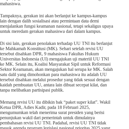
mahasiswa.
Tampaknya, gerakan ini akan berlanjut ke kampus-kampus
lain dengan dalih sosialisasi atau permintaan data demi
menjalankan fungsi keamanan nasional, tetapi sekaligus upaya
untuk meredam gerakan mahasiswa dari dalam kampus.
Di sisi lain, gerakan penolakan terhadap UU TNI itu berlanjut
ke Mahkamah Konstitusi (MK). Sehari setelah revisi UU
tersebut disahkan DPR, 9 mahasiswa Fakultas Hukum
Universitas Indonesia (UI) mengajukan uji materiil UU TNI
ke MK. Selain itu, Koalisi Masyarakat Sipil untuk Reformasi
Sektor Keamanan, akan mengajukan hal serupa ke MK. Salah
satu dalil yang dimohonkan para mahasiswa itu adalah UU
tersebut disahkan melalui prosedur yang tidak sesuai dengan
kaidah pembuatan UU, antara lain dibuat secepat kilat, dan
tanpa melibatkan partisipasi publik.
Memang revisi UU itu dibikin bak “paket super kilat”. Wakil
Ketua DPR, Adies Kadir, pada 18 Februari 2025,
mengumumkan telah menerima surat presiden yang berisi
penunjukan wakil dari pemerintah untuk dimulainya
pembahasan revisi UU TNI. Padahal, revisi UU TNI tidak
masuk agenda program legislasi nasional prioritas 2025 yang