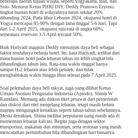
beberapa daerah tujuan wisata, seperti Yogyakarta, Bali, dan
Solo. Menurut Ketua PHRI DIY, Deddy Pranowo Eryono,
tingkat hunian hotel di wilayahnya turun sekitar 20%
dibanding 2024. Pada libur Lebaran 2024, okupansi hotel di
Yogya mencapai 85-90% dengan lama tinggal 5-6 hari. Tapi
dari 1-2 April 2025, okupansi rata-rata di angka 60%,
sementara reservasi 3-5 April tercatat 50%.
Baik Hariyadi maupun Deddy menunjuk daya beli sebagai
faktor rendahnya belanja hotel. Itu, kata Hariyadi, terlihat dari
masa hunian hotel pada lebaran tahun ini lebih singkat bila
dibandingkan tahun lalu. Rata-rata waktu tinggal hanya
sampai H-2 lebaran atau lebih pendek, dan tidak
menghabiskan waktu hingga libur selesai pada 7 April 2025.
Soal pelemahan daya beli rakyat, juga yang dilihat Ketua
Umum Asosiasi Pengusaha Indonesia (Apindo), Shinta W
Kamdani. Memang ada diskon tiket pesawat dari pemerintah
dan diskon dari ritel menjelang lebaran, tetapi masih belum
mampu mengungkit kenaikan seperti tahun-tahun sebelumnya.
Meski demikian, Shinta melihat perputaran uang masih ada di
momentum lebaran kali ini. Begitu juga dengan sektor
transportasi, makanan dan minuman, serta restoran yang masih
mencatatkan pertumbuhan bila dibandingkan hari biasanya.