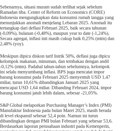
Sebenarnya, situasi muram sudah terlihat sejak sebelum
Ramadan tiba. Center of Reform on Economics (CORE)
Indonesia mengungkapkan data konsumsi rumah tangga yang
menunjukkan anomali menjelang Lebaran 2025. Anomali itu
tertangkap dari deflasi Februari 2025, baik secara tahunan
(-0,09%), bulanan (-0,48%), maupun year to date (-1,24%).
Secara agregat, inflasi inti masih cukup baik 0,25% (mtm) dan
2,48% (yoy).
Meskipun dipicu diskon tarif listrik 50%, deflasi juga dipicu
kelompok makanan, minuman, dan tembakau dengan andil
-0,12% (mtm). Padahal tahun-tahun sebelumnya, kelompok
ini selalu menyumbang inflasi. BPS juga mencatat impor
barang konsumsi pada Februari 2025 menyentuh USD 1,47
miliar, turun 10,61% dibandingkan Januari 2025 yang
mencapai USD 1,64 miliar. Dibanding Februari 2024, impor
barang konsumsi jatuh lebih dalam, sebesar -21,05%.
S&P Global melaporkan Purchasing Manager’s Index (PMI)
Manufaktur Indonesia pada bulan Maret 2025, masih berada
di level ekspansif sebesar 52,4 poin. Namun ini turun
dibandingkan dengan PMI bulan Februari yang sebesar 53,6.
Berdasarkan laporan perusahaan industri pada Kemenperin,