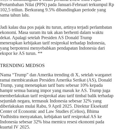
Pertambahan Nilai (PPN) pada Januari-Februari terkumpul Rp
102,5 triliun. Berkurang 9.5% dibandingkan periode yang
sama tahun lalu.
Jadi kalau dua pos pajak itu turun, artinya terjadi perlambatan
ekonomi. Masa suram itu tak akan berhenti dalam waktu
dekat. Apalagi setelah Presiden AS Donald Trump
menerapkan kebijakan tarif resiprokal terhadap Indonesia,
yang berpotensi menyebabkan pendapatan Indonesia dari
ekspor ke AS turun. **
TRENDING MEDSOS
Nama “Trump” dan Amerika trending di X, setelah warganet
ramai membicarakan Presiden Amerika Serikat (AS), Donald
Trump, yang menetapkan tarif baru sebesar 10% kepada
hampir semua barang impor yang masuk ke AS. Trump juga
memberlakukan tarif resiprokal atau tarif timbal balik terhadap
sejumlah negara, termasuk Indonesia sebesar 32% yang
diberlakukan mulai Rabu, 9 April 2025. Direktur Eksekutif
Center of Economic and Law Studies (Celios), Bhima
Yudhistira menyatakan, kebijakan tarif resiprokal AS ke
Indonesia sebesar 32% bisa memicu resesi ekonomi pada
kuartal IV 2025.