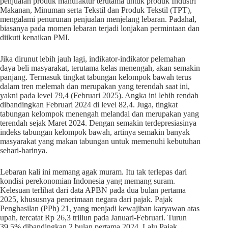
penjualan produk manufaktur terutama untuk produk Industri
Makanan, Minuman serta Tekstil dan Produk Tekstil (TPT),
mengalami penurunan penjualan menjelang lebaran. Padahal,
biasanya pada momen lebaran terjadi lonjakan permintaan dan
diikuti kenaikan PMI.
Jika dirunut lebih jauh lagi, indikator-indikator pelemahan
daya beli masyarakat, terutama kelas menengah, akan semakin
panjang. Termasuk tingkat tabungan kelompok bawah terus
dalam tren melemah dan merupakan yang terendah saat ini,
yakni pada level 79,4 (Februari 2025). Angka ini lebih rendah
dibandingkan Februari 2024 di level 82,4. Juga, tingkat
tabungan kelompok menengah melandai dan merupakan yang
terendah sejak Maret 2024. Dengan semakin terdepresiasinya
indeks tabungan kelompok bawah, artinya semakin banyak
masyarakat yang makan tabungan untuk memenuhi kebutuhan
sehari-harinya.
Lebaran kali ini memang agak muram. Itu tak terlepas dari
kondisi perekonomian Indonesia yang memang suram.
Kelesuan terlihat dari data APBN pada dua bulan pertama
2025, khususnya penerimaan negara dari pajak. Pajak
Penghasilan (PPh) 21, yang menjadi kewajiban karyawan atas
upah, tercatat Rp 26,3 triliun pada Januari-Februari. Turun
39,5% dibandingkan 2 bulan pertama 2024. Lalu Pajak