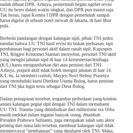
sudah dibuat DPR. Artinya, pemerintah begitu ngebet revisi
UU itu beres dalam waktu singkat, dan DPR pun manut saja.
Tak heran, rapat Komisi I DPR dengan pemerintah sampai
harus digelar di sebuah hotel mewah di Jakarta, di hari libur
pula.
Berbeda pandangan dengan kalangan sipil, pihak TNI justru
menilai bahwa UU TNI hasil revisi itu bukan perluasan, tapi
pembatasan bagi personel aktif dalam ranah sipil. Kapuspen
TNI, Brigjen Kristomei Sianturi menyebut, personel TNI aktif
yang mengisi jabatan sipil di luar 14 kementerian/lembaga
(K/L) harus mengundurkan diri atau pensiun dari TNI.
Artinya, prajurit aktif tidak boleh mengisi jabatan di luar 14
K/L itu. Ia memberi contoh, Mayjen Novi Helmy Prasetya
yang menduduki kursi Direktur Utama Bulog, harus pensiun
dari TNI jika ingin terus sebagai Dirut Bulog.
Dalam pemaparan tersebut, tergambar perbedaan yang kontras
antara kalangan pegiat sipil dengan TNI dalam memahami
UU TNI. Trauma yang ditimbulkan dari militerisme era Orba
masih melekat dalam ingatan banyak orang, ditambah
Presiden Prabowo Subianto, juga merupakan salah satu aktor
penting dari masa lalu tersebut, membuat kalangan sipil tidak
mempercayai “pembatasan” yang dipahami oleh TNI. Maka,