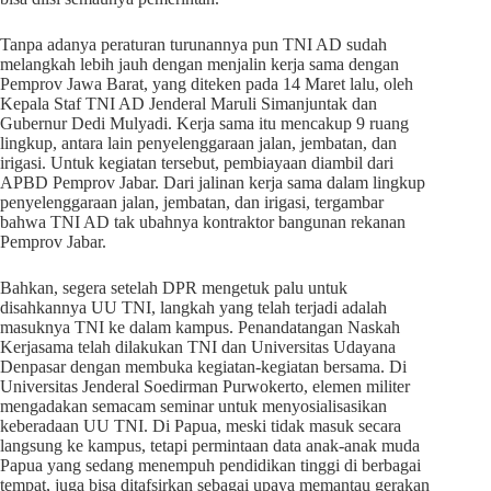
Tanpa adanya peraturan turunannya pun TNI AD sudah
melangkah lebih jauh dengan menjalin kerja sama dengan
Pemprov Jawa Barat, yang diteken pada 14 Maret lalu, oleh
Kepala Staf TNI AD Jenderal Maruli Simanjuntak dan
Gubernur Dedi Mulyadi. Kerja sama itu mencakup 9 ruang
lingkup, antara lain penyelenggaraan jalan, jembatan, dan
irigasi. Untuk kegiatan tersebut, pembiayaan diambil dari
APBD Pemprov Jabar. Dari jalinan kerja sama dalam lingkup
penyelenggaraan jalan, jembatan, dan irigasi, tergambar
bahwa TNI AD tak ubahnya kontraktor bangunan rekanan
Pemprov Jabar.
Bahkan, segera setelah DPR mengetuk palu untuk
disahkannya UU TNI, langkah yang telah terjadi adalah
masuknya TNI ke dalam kampus. Penandatangan Naskah
Kerjasama telah dilakukan TNI dan Universitas Udayana
Denpasar dengan membuka kegiatan-kegiatan bersama. Di
Universitas Jenderal Soedirman Purwokerto, elemen militer
mengadakan semacam seminar untuk menyosialisasikan
keberadaan UU TNI. Di Papua, meski tidak masuk secara
langsung ke kampus, tetapi permintaan data anak-anak muda
Papua yang sedang menempuh pendidikan tinggi di berbagai
tempat, juga bisa ditafsirkan sebagai upaya memantau gerakan