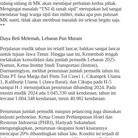
sidang-sidang di MK akan mendapat perhatian kedua pihak.
Mengingat masalah “TNI di ranah sipil” merupakan hal sangat
mendasar bagi warga sipil dan militer, maka apa pun putusan
MK nanti, tidak akan membuat masalah ini selesai begitu saja.
**
Daya Beli Melemah, Lebaran Pun Muram
Perjalanan mudik tahun ini relatif lancar, bahkan sangat lancar
untuk tujuan Jawa Timur. Hingga saat ini, Kemenhub tengah
melakukan konsolidasi data jumlah pemudik Lebaran 2025.
Namun, Ketua Institut Studi Transportasi (Instran),
Darmaningtyas, melihat penurunan jumlah pemudik tahun ini.
Data PT Jasa Marga dari Pintu Tol Ciawi 1, Cikampek Utama
1, Kalihurip Utama 1 (Jawa Barat), dan Cikupa pada H-5
sampai H-1 menunjukkan penurunan dibanding 2024. Pada
musim mudik 2024 ada 1.045.330 unit kendaraan, tahun ini
tercatat 1.004.348 kendaraan, turun 40.982 kendaraan.
Penurunan jumlah pemudik maupun pelancong juga dirasakan
industri perhotelan. Ketua Umum Perhimpunan Hotel dan
Restoran Indonesia (PHRI), Hariyadi Sukamdani
mengungkapkan, penurunan okupansi hotel kisarannya
mencapai 20% dibandingkan tahun lalu. Kondisi ini terjadi di