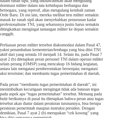
dalam ranah sipil, yang dikhawatirkan akan mengulang
dominasi militer dalam tata kehidupan berbangsa dan
bernegara, yang represif, alias mengulang kembali zaman
Orde Baru. Di sisi lain, mereka melihat tren militer semakin
masuk ke ranah sipil akan menyebabkan penurunan kadar
profesionalisme TNI, yang seharusnya justru harus semakin
ditingkatkan mengingat tantangan militer ke depan semakin
canggih.
Perluasan peran militer tersebut diakomodasi dalam Pasal 47,
yakni penambahan kementerian/lembaga yang bisa diisi TNI
aktif dari yang semula 10 menjadi 14. Selain itu, pada Pasal 7
ayat 2 (b) ditetapkan peran personel TNI dalam operasi militer
selain perang (OMSP) yang mencakup 16 bidang kegiatan,
antara lain mengatasi pemberontakan bersenjata; mengatasi
aksi terorisme; dan membantu tugas pemerintahan di daerah.
Pada peran “membantu tugas pemerintahan di daerah”, ini
menimbulkan kecurigaan mengingat tidak ada batasan tegas
pada aspek apa “tugas pemerintahan” tersebut. Memang pada
butir berikutnya di pasal itu ditetapkan bahwa peran atau tugas
tersebut akan diatur dalam peraturan turunannya, bisa berupa
peraturan pemerintah maupun instruksi presiden. Dengan
demikian, Pasal 7 ayat 2 (b) merupakan “cek kosong” yang
bisa diisi semaunya pemerintah.