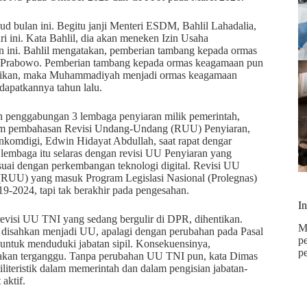
d bulan ini. Begitu janji Menteri ESDM, Bahlil Lahadalia,
 ini. Kata Bahlil, dia akan meneken Izin Usaha
ini. Bahlil mengatakan, pemberian tambang kepada ormas
n Prabowo. Pemberian tambang kepada ormas keagamaan pun
isasikan, maka Muhammadiyah menjadi ormas keagamaan
apatkannya tahun lalu.
 penggabungan 3 lembaga penyiaran milik pemerintah,
alam pembahasan Revisi Undang-Undang (RUU) Penyiaran,
komdigi, Edwin Hidayat Abdullah, saat rapat dengar
lembaga itu selaras dengan revisi UU Penyiaran yang
suai dengan perkembangan teknologi digital. Revisi UU
g (RUU) yang masuk Program Legislasi Nasional (Prolegnas)
9-2024, tapi tak berakhir pada pengesahan.
I
evisi UU TNI yang sedang bergulir di DPR, dihentikan.
M
ai disahkan menjadi UU, apalagi dengan perubahan pada Pasal
p
if untuk menduduki jabatan sipil. Konsekuensinya,
p
il akan terganggu. Tanpa perubahan UU TNI pun, kata Dimas
teristik dalam memerintah dan dalam pengisian jabatan-
aktif.