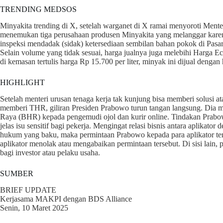
TRENDING MEDSOS
Minyakita trending di X, setelah warganet di X ramai menyoroti Ment
menemukan tiga perusahaan produsen Minyakita yang melanggar karena 
inspeksi mendadak (sidak) ketersediaan sembilan bahan pokok di Pasar
Selain volume yang tidak sesuai, harga jualnya juga melebihi Harga 
di kemasan tertulis harga Rp 15.700 per liter, minyak ini dijual dengan 
HIGHLIGHT
Setelah menteri urusan tenaga kerja tak kunjung bisa memberi solusi a
memberi THR, giliran Presiden Prabowo turun tangan langsung. Dia m
Raya (BHR) kepada pengemudi ojol dan kurir online. Tindakan Prabo
jelas isu sensitif bagi pekerja. Mengingat relasi bisnis antara aplikat
hukum yang baku, maka permintaan Prabowo kepada para aplikator ters
aplikator menolak atau mengabaikan permintaan tersebut. Di sisi lain,
bagi investor atau pelaku usaha.
SUMBER
BRIEF UPDATE
Kerjasama MAKPI dengan BDS Alliance
Senin, 10 Maret 2025