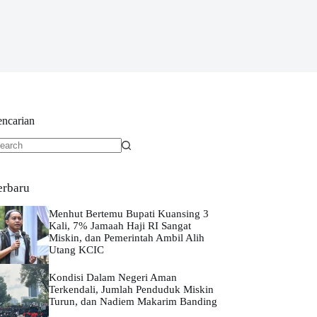
encarian
o
sults
erbaru
Menhut Bertemu Bupati Kuansing 3
Kali, 7% Jamaah Haji RI Sangat
Miskin, dan Pemerintah Ambil Alih
Utang KCIC
Kondisi Dalam Negeri Aman
Terkendali, Jumlah Penduduk Miskin
Turun, dan Nadiem Makarim Banding