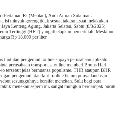
eri Pertanian RI (Mentan), Andi Amran Sulaiman,
isi minyak goreng tidak sesuai takaran, saat melakukan
 Jaya Lenteng Agung, Jakarta Selatan, Sabtu (8/3/2025).
Eceran Tertinggi (HET) yang ditetapkan pemerintah. Meskipun
harga Rp 18.000 per liter.
tas tuntutan pengemudi online supaya perusahaan aplikator
inta perusahaan transportasi online memberi Bonus Hari
wo tersebut jelas bernuansa populisme. THR ataupun BHR
or dengan pengemudi dan kurir online belum punya landasan
ebut sesungguhnya bersifat menekan. Sulit bagi para
 praktik menekan seperti ini, sangat mungkin berdampak buruk