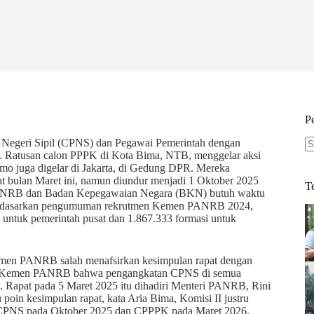
P
egeri Sipil (CPNS) dan Pegawai Pemerintah dengan
k. Ratusan calon PPPK di Kota Bima, NTB, menggelar aksi
N
emo juga digelar di Jakarta, di Gedung DPR. Mereka
re
 bulan Maret ini, namun diundur menjadi 1 Oktober 2025
T
ANRB dan Badan Kepegawaian Negara (BKN) butuh waktu
. Berdasarkan pengumuman rekrutmen Kemen PANRB 2024,
si untuk pemerintah pusat dan 1.867.333 formasi untuk
emen PANRB salah menafsirkan kesimpulan rapat dengan
dan Kemen PANRB bahwa pengangkatan CPNS di semua
. Rapat pada 5 Maret 2025 itu dihadiri Menteri PANRB, Rini
poin kesimpulan rapat, kata Aria Bima, Komisi II justru
uk CPNS pada Oktober 2025 dan CPPPK pada Maret 2026.