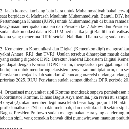
2. Jatah konsesi tambang batu bara untuk Muhammadiyah bakal terwuju
saat berpidato di Madrasah Mualimin Muhammadiyah, Bantul, DIY, hari
Pertambangan Khusus (IUPK) untuk Muhammadiyah di bulan ramadan 
keagamaan merupakan arahan dari Presiden ke-7 Jokowi dan Preside
sudah diakomodasi dalam RUU Minerba. Jika janji Bahlil itu direal
kedua yang menerima IUPK setelah Nahdlatul Ulama yang sudah mend
3. Kementerian Komunikasi dan Digital (Kemenkomdigi) mengusulkan
yakni Antara, RRI, dan TVRI. Usulan tersebut diharapkan masuk d
yang sedang digodok DPR. Direktur Jenderal Ekosistem Digital Kemen
pendapat dengan Komisi I DPR hari ini, menjelaskan penggabungan 3 
bertujuan untuk mendorong ekosistem penyiaran multiplatform, dan se
Penyiaran menjadi salah satu dari 41 rancangan/revisi undang-undan
prioritas 2025. RUU Penyiaran sudah sempat dibahas DPR periode 201
4. Organisasi masyarakat sipil Kontras mendesak supaya pembahasan r
Koordinator Kontras, Dimas Bagus Arya menilai, jika revisi itu samp
47 ayat (2), akan memberi legitimasi lebih besar bagi prajurit TNI akt
profesionalisme TNI semakin melemah, dan meritokrasi di sektor sip
Bagus, Presiden Prabowo sudah menggunakan cara yang cenderung mili
jabatan sipil, yang semakin banyak diisi purnawirawan maupun prajurit 