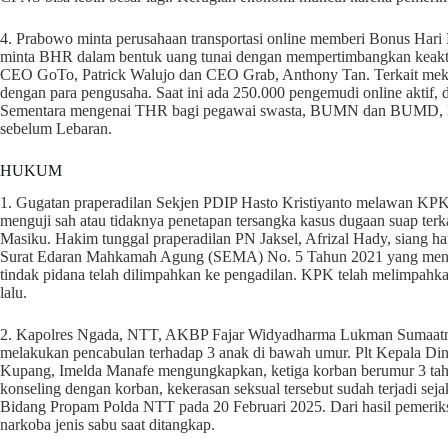
4. Prabowo minta perusahaan transportasi online memberi Bonus Hari 
minta BHR dalam bentuk uang tunai dengan mempertimbangkan keaktifan
CEO GoTo, Patrick Walujo dan CEO Grab, Anthony Tan. Terkait meka
dengan para pengusaha. Saat ini ada 250.000 pengemudi online aktif, da
Sementara mengenai THR bagi pegawai swasta, BUMN dan BUMD, Pra
sebelum Lebaran.
HUKUM
1. Gugatan praperadilan Sekjen PDIP Hasto Kristiyanto melawan KPK
menguji sah atau tidaknya penetapan tersangka kasus dugaan suap terkai
Masiku. Hakim tunggal praperadilan PN Jaksel, Afrizal Hady, siang h
Surat Edaran Mahkamah Agung (SEMA) No. 5 Tahun 2021 yang menyat
tindak pidana telah dilimpahkan ke pengadilan. KPK telah melimpahka
lalu.
2. Kapolres Ngada, NTT, AKBP Fajar Widyadharma Lukman Sumaatmaja
melakukan pencabulan terhadap 3 anak di bawah umur. Plt Kepala D
Kupang, Imelda Manafe mengungkapkan, ketiga korban berumur 3 tahun
konseling dengan korban, kekerasan seksual tersebut sudah terjadi se
Bidang Propam Polda NTT pada 20 Februari 2025. Dari hasil pemerik
narkoba jenis sabu saat ditangkap.