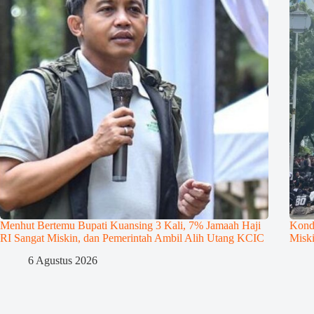
Menhut Bertemu Bupati Kuansing 3 Kali, 7% Jamaah Haji
Kond
RI Sangat Miskin, dan Pemerintah Ambil Alih Utang KCIC
Misk
6 Agustus 2026