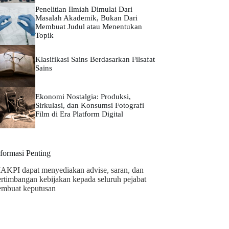
Penelitian Ilmiah Dimulai Dari
Masalah Akademik, Bukan Dari
Membuat Judul atau Menentukan
Topik
Klasifikasi Sains Berdasarkan Filsafat
Sains
Ekonomi Nostalgia: Produksi,
Sirkulasi, dan Konsumsi Fotografi
Film di Era Platform Digital
nformasi Penting
AKPI dapat menyediakan advise, saran, dan
ertimbangan kebijakan kepada seluruh pejabat
embuat keputusan