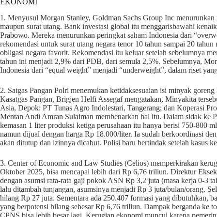
EKONOMI
1. Menyusul Morgan Stanley, Goldman Sachs Group Inc menurunkan rek
maupun surat utang. Bank investasi global itu menggarisbawahi kenaik
Prabowo. Mereka menurunkan peringkat saham Indonesia dari “overw
rekomendasi untuk surat utang negara tenor 10 tahun sampai 20 tahun m
obligasi negara favorit. Rekomendasi itu keluar setelah sebelumnya mer
tahun ini menjadi 2,9% dari PDB, dari semula 2,5%. Sebelumnya, 
Indonesia dari “equal weight” menjadi “underweight”, dalam riset yang d
2. Satgas Pangan Polri menemukan ketidaksesuaian isi minyak goreng 
Kasatgas Pangan, Brigjen Helfi Assegaf mengatakan, Minyakita terseb
Asia, Depok; PT Tunas Agro Indolestari, Tangerang; dan Koperasi
Mentan Andi Amran Sulaiman membenarkan hal itu. Dalam sidak ke P
kemasan 1 liter produksi ketiga perusahaan itu hanya berisi 750-800 ml.
namun dijual dengan harga Rp 18.000/liter. Ia sudah berkoordinasi de
akan ditutup dan izinnya dicabut. Polisi baru bertindak setelah kasus k
3. Center of Economic and Law Studies (Celios) memperkirakan ker
Oktober 2025, bisa mencapai lebih dari Rp 6,76 triliun. Direktur Ekse
dengan asumsi rata-rata gaji pokok ASN Rp 3,2 juta (masa kerja 0-3 tah
lalu ditambah tunjangan, asumsinya menjadi Rp 3 juta/bulan/orang. S
hilang Rp 27 juta. Sementara ada 250.407 formasi yang dibutuhkan, b
yang berpotensi hilang sebesar Rp 6,76 triliun. Dampak berganda ke 
CPNS bisa lebih besar lagi. Kerugian ekonomi muncul karena pemerin