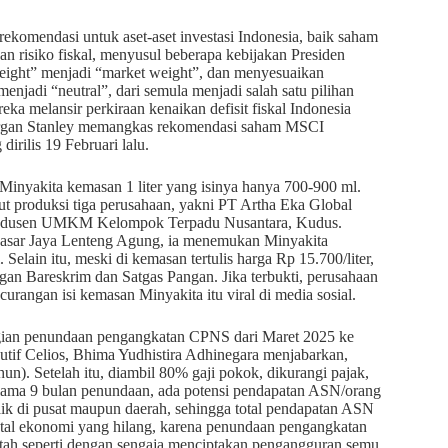
omendasi untuk aset-aset investasi Indonesia, baik saham
an risiko fiskal, menyusul beberapa kebijakan Presiden
eight” menjadi “market weight”, dan menyesuaikan
enjadi “neutral”, dari semula menjadi salah satu pilihan
eka melansir perkiraan kenaikan defisit fiskal Indonesia
Morgan Stanley memangkas rekomendasi saham MSCI
irilis 19 Februari lalu.
Minyakita kemasan 1 liter yang isinya hanya 700-900 ml.
ut produksi tiga perusahaan, yakni PT Artha Eka Global
 Produsen UMKM Kelompok Terpadu Nusantara, Kudus.
asar Jaya Lenteng Agung, ia menemukan Minyakita
 Selain itu, meski di kemasan tertulis harga Rp 15.700/liter,
ngan Bareskrim dan Satgas Pangan. Jika terbukti, perusahaan
ecurangan isi kemasan Minyakita itu viral di media sosial.
ugian penundaan pengangkatan CPNS dari Maret 2025 ke
kutif Celios, Bhima Yudhistira Adhinegara menjabarkan,
un). Setelah itu, diambil 80% gaji pokok, dikurangi pajak,
elama 9 bulan penundaan, ada potensi pendapatan ASN/orang
aik di pusat maupun daerah, sehingga total pendapatan ASN
total ekonomi yang hilang, karena penundaan pengangkatan
tah seperti dengan sengaja menciptakan pengangguran semu.