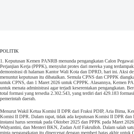
POLITIK
1. Keputusan Kemen PANRB menunda pengangkatan Calon Pegawai N
Perjanjian Kerja (PPPK), menyulut protes dari mereka yang terdampa
demonstrasi di halaman Kantor Wali Kota dan DPRD, hari ini. Aksi d
menuntut keputusan itu dibatalkan. Semula CPNS dan CPPPK diangkat
untuk CPNS, dan 1 Maret 2026 untuk CPPPK. Alasannya, Kemen P
untuk menata administrasi agar terjadi keserentakan pengangkatan
total formasi yang tersedia 2.302.543, yang terdiri dari 429.183 forma
pemerintah daerah.
Menurut Wakil Ketua Komisi II DPR dari Fraksi PDIP, Aria Bima, K
Komisi II DPR. Dalam rapat, tidak ada keputusan Komisi II DPR 
instansi harus serentak pada Oktober 2025 dan PPPK pada Maret 2026
Widyantini, dan Menteri BKN, Zudan Arif Fakrulloh. Dalam salah satu 
minta pengangkatan itu dipercepat dengan memberi batas akhir unt