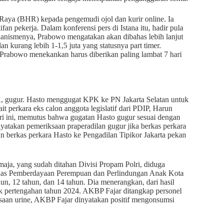
Raya (BHR) kepada pengemudi ojol dan kurir online. Ia
 pekerja. Dalam konferensi pers di Istana itu, hadir pula
nismenya, Prabowo mengatakan akan dibahas lebih lanjut
n kurang lebih 1-1,5 juta yang statusnya part timer.
bowo menekankan harus diberikan paling lambat 7 hari
, gugur. Hasto menggugat KPK ke PN Jakarta Selatan untuk
t perkara eks calon anggota legislatif dari PDIP, Harun
ari ini, memutus bahwa gugatan Hasto gugur sesuai dengan
akan pemeriksaan praperadilan gugur jika berkas perkara
n berkas perkara Hasto ke Pengadilan Tipikor Jakarta pekan
, yang sudah ditahan Divisi Propam Polri, diduga
inas Pemberdayaan Perempuan dan Perlindungan Anak Kota
, 12 tahun, dan 14 tahun. Dia menerangkan, dari hasil
jak pertengahan tahun 2024. AKBP Fajar ditangkap personel
saan urine, AKBP Fajar dinyatakan positif mengonsumsi