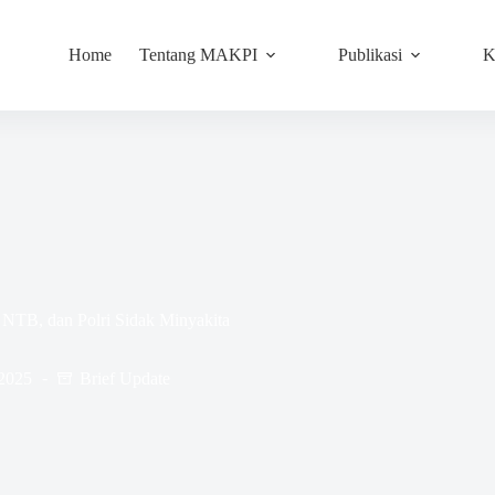
Home
Tentang MAKPI
Publikasi
K
NTB, dan Polri Sidak Minyakita
 2025
Brief Update