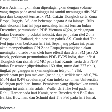
Pasar Asia mungkin akan diperdagangkan dengan volume
yang ringan pada awal minggu ini sambil menunggu rilis PMI
jasa dan komposit termasuk PMI Caixin Tiongkok serta Zona
Eropa, Inggris, AS, dan beberapa negara Asia lainnya. Rilis
data ekonomi hari ini juga mencakup inflasi Jerman bulan
Desember, pertumbuhan PDB Vietnam 4Q24, perdagangan
bulan Desember, produksi industri, dan penjualan ritel Zona
Eropa, CPI Thailand, dan pesanan pabrik AS. Cook dari The
Fed juga akan berbicara hari ini. Sepanjang pekan ini, pasar
akan memperhatikan CPI Zona Eropa(kemungkinan akan
meningkat, disebabkan oleh base effect) dan data ISM jasa AS
besok, perkiraan pertumbuhan PDB FY25 India, data inflasi
Tiongkok dan risalah FOMC pada hari Kamis, serta data NFP
bulan Desember (diperkirakan 160 ribu, turun dari 227 ribu),
tingkat pengangguran (kemungkinan tetap di 4,2%),
pendapatan per jam rata-rata (mendingin sedikit menjadi 0,3%
MoM dari 0,4% sebelumnya) dan indeks sentimen Universitas
Michigan pada hari Jumat. Pembicara yang dijadwalkan untuk
minggu ini antara lain adalah Waller dari The Fed pada hari
Rabu, Harper pada hari Kamis, serta Breeden dari BoE dan
Barkin, Bowman, dan Schmid dari The Fed pada hari Jumat.
Indonesia