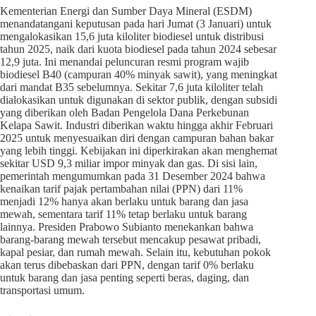
Kementerian Energi dan Sumber Daya Mineral (ESDM)
menandatangani keputusan pada hari Jumat (3 Januari) untuk
mengalokasikan 15,6 juta kiloliter biodiesel untuk distribusi
tahun 2025, naik dari kuota biodiesel pada tahun 2024 sebesar
12,9 juta. Ini menandai peluncuran resmi program wajib
biodiesel B40 (campuran 40% minyak sawit), yang meningkat
dari mandat B35 sebelumnya. Sekitar 7,6 juta kiloliter telah
dialokasikan untuk digunakan di sektor publik, dengan subsidi
yang diberikan oleh Badan Pengelola Dana Perkebunan
Kelapa Sawit. Industri diberikan waktu hingga akhir Februari
2025 untuk menyesuaikan diri dengan campuran bahan bakar
yang lebih tinggi. Kebijakan ini diperkirakan akan menghemat
sekitar USD 9,3 miliar impor minyak dan gas. Di sisi lain,
pemerintah mengumumkan pada 31 Desember 2024 bahwa
kenaikan tarif pajak pertambahan nilai (PPN) dari 11%
menjadi 12% hanya akan berlaku untuk barang dan jasa
mewah, sementara tarif 11% tetap berlaku untuk barang
lainnya. Presiden Prabowo Subianto menekankan bahwa
barang-barang mewah tersebut mencakup pesawat pribadi,
kapal pesiar, dan rumah mewah. Selain itu, kebutuhan pokok
akan terus dibebaskan dari PPN, dengan tarif 0% berlaku
untuk barang dan jasa penting seperti beras, daging, dan
transportasi umum.