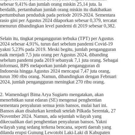
sebesar 9,41% dan jumlah orang miskin 25,14 juta. Ia
berdalih, pertambahan jumlah orang miskin itu diakibatkan
pertumbuhan penduduk pada periode 2019-2024. Sementara
rasio gini per Agustus 2024 dilaporkan sebesar 0,379, tercatat
menurun dibandingkan level pandemi di 2019 sebesar 0,382.
Selain itu, tingkat pengangguran terbuka (TPT) per Agustus
2024 sebesar 4,91%, turun dari sebelum pandemi Covid-19
yakni 5,23% pada 2019. Meski begitu, jumlah pengangguran
naik menjadi 7,5 juta orang per Agustus 2024, dibanding
sebelum pandemi pada 2019 sebanyak 7,1 juta orang. Sebagai
informasi, BPS melaporkan jumlah pengangguran di
Indonesia hingga Agustus 2024 mencapai 7,47 juta orang,
turun 390 ribu orang. Namun, dibandingkan dengan Februari
2024, jumlah pengangguran meningkat 270 ribu orang.
2. Wamendagri Bima Arya Sugiarto mengatakan, akan
menerbitkan surat edaran (SE) mengenai penghentian
sementara penyaluran semua jenis bansos, mulai hari ini.
Bansos akan disalurkan kembali setelah Pilkada Serentak, 27
November 2024. Namun, ada sejumlah wilayah yang
dikecualikan dari penghentian penyaluran bansos. Yakni
wilayah yang sedang terkena bencana, seperti daerah yang
dilanda erupsi Gunung Lewotobi Laki-Laki di Kabupaten