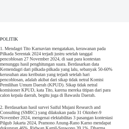
POLITIK
1. Mendagri Tito Karnavian mengatakan, kerawanan pada
Pilkada Serentak 2024 terjadi justru setelah tanggal
pencoblosan 27 November 2024, di saat para kontestan
menunggu hasil penghitungan suara. Berdasarkan data
Kemendagri dari pilkada-pilkada yang lalu, sebanyak 50-60%
kerusuhan atau keributan yang terjadi setelah hari
pencoblosan, adalah akibat dari sikap tidak netral Komisi
Pemilihan Umum Daerah (KPUD). Sikap tidak netral
komisioner KPUD, kata Tito, karena mereka titipan dari para
calon kepala daerah, begitu juga di Bawaslu Daerah.
2. Berdasarkan hasil survei Saiful Mujani Research and
Consulting (SMRC) yang dilakukan pada 31 Oktober-9
November 2024, mengenai elektabilitas 3 pasangan kontestasi
Pilgub Jakarta 2024, Pramono Anung-Rano Karno mendapat
dukungan 46%, Ridwan Kamil-Suswono 39,1%, Dharma