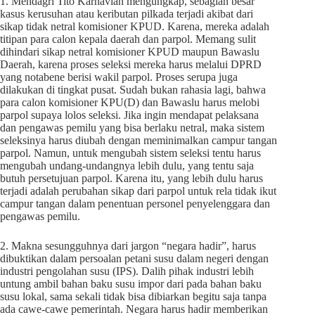
1. Mendagri Tito Karnavian mengungkap, sebagian besar
kasus kerusuhan atau keributan pilkada terjadi akibat dari
sikap tidak netral komisioner KPUD. Karena, mereka adalah
titipan para calon kepala daerah dan parpol. Memang sulit
dihindari sikap netral komisioner KPUD maupun Bawaslu
Daerah, karena proses seleksi mereka harus melalui DPRD
yang notabene berisi wakil parpol. Proses serupa juga
dilakukan di tingkat pusat. Sudah bukan rahasia lagi, bahwa
para calon komisioner KPU(D) dan Bawaslu harus melobi
parpol supaya lolos seleksi. Jika ingin mendapat pelaksana
dan pengawas pemilu yang bisa berlaku netral, maka sistem
seleksinya harus diubah dengan meminimalkan campur tangan
parpol. Namun, untuk mengubah sistem seleksi tentu harus
mengubah undang-undangnya lebih dulu, yang tentu saja
butuh persetujuan parpol. Karena itu, yang lebih dulu harus
terjadi adalah perubahan sikap dari parpol untuk rela tidak ikut
campur tangan dalam penentuan personel penyelenggara dan
pengawas pemilu.
2. Makna sesungguhnya dari jargon “negara hadir”, harus
dibuktikan dalam persoalan petani susu dalam negeri dengan
industri pengolahan susu (IPS). Dalih pihak industri lebih
untung ambil bahan baku susu impor dari pada bahan baku
susu lokal, sama sekali tidak bisa dibiarkan begitu saja tanpa
ada cawe-cawe pemerintah. Negara harus hadir memberikan