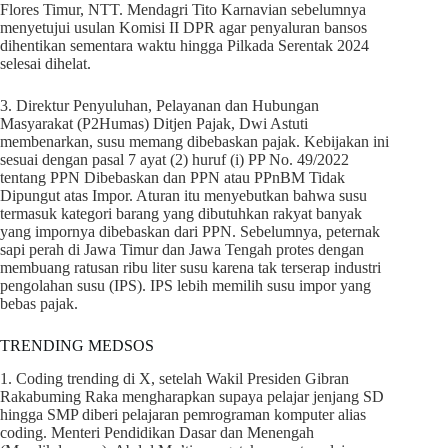
Flores Timur, NTT. Mendagri Tito Karnavian sebelumnya
menyetujui usulan Komisi II DPR agar penyaluran bansos
dihentikan sementara waktu hingga Pilkada Serentak 2024
selesai dihelat.
3. Direktur Penyuluhan, Pelayanan dan Hubungan
Masyarakat (P2Humas) Ditjen Pajak, Dwi Astuti
membenarkan, susu memang dibebaskan pajak. Kebijakan ini
sesuai dengan pasal 7 ayat (2) huruf (i) PP No. 49/2022
tentang PPN Dibebaskan dan PPN atau PPnBM Tidak
Dipungut atas Impor. Aturan itu menyebutkan bahwa susu
termasuk kategori barang yang dibutuhkan rakyat banyak
yang impornya dibebaskan dari PPN. Sebelumnya, peternak
sapi perah di Jawa Timur dan Jawa Tengah protes dengan
membuang ratusan ribu liter susu karena tak terserap industri
pengolahan susu (IPS). IPS lebih memilih susu impor yang
bebas pajak.
TRENDING MEDSOS
1. Coding trending di X, setelah Wakil Presiden Gibran
Rakabuming Raka mengharapkan supaya pelajar jenjang SD
hingga SMP diberi pelajaran pemrograman komputer alias
coding. Menteri Pendidikan Dasar dan Menengah