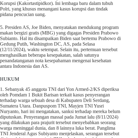
Korupsi (Kakortastipidkor). Ini lembaga baru dalam tubuh
Polri, yang khusus menangani kasus korupsi dan tindak
pidana pencucian uang.
5. Presiden AS, Joe Biden, menyatakan mendukung program
makan bergizi gratis (MBG) yang digagas Presiden Prabowo
Subianto. Hal itu disampaikan Biden saat bertemu Prabowo di
Gedung Putih, Washington DC, AS, pada Selasa
(12/11/2024), waktu setempat. Selain itu, pertemuan tersebut
menghasilkan beberapa kesepakatan, salah satunya
penandatanganan nota kesepahaman mengenai kesehatan
antara Indonesia dan AS.
HUKUM
1. Sebanyak 45 anggota TNI dari Yon Armed-2/KS diperiksa
oleh Pomdam 1 Bukit Barisan terkait kasus penyerangan
terhadap warga sebuah desa di Kabupaten Deli Serdang,
Sumatera Utara. Danpuspom TNI, Mayjen TNI Yusri
Nuryanto, hari ini mengatakan, sanksi terhadap mereka belum
diputuskan. Penyerangan massal pada Jumat lalu (8/11/2024)
yang dilakukan para prajurit tersebut menyebabkan seorang
warga meninggal dunia, dan 8 lainnya luka berat. Panglima
TNI Jenderal Agus Subiyanto menjelaskan, serangan tersebut