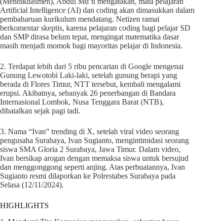
(Mendikdasmen), Abdul Mu’ti mengatakan, mata pelajaran
Artificial Intelligence (AI) dan coding akan dimasukkan dalam
pembaharuan kurikulum mendatang. Netizen ramai
berkomentar skeptis, karena pelajaran coding bagi pelajar SD
dan SMP dirasa belum tepat, mengingat matematika dasar
masih menjadi momok bagi mayoritas pelajar di Indonesia.
2. Terdapat lebih dari 5 ribu pencarian di Google mengenai
Gunung Lewotobi Laki-laki, setelah gunung berapi yang
berada di Flores Timur, NTT tersebut, kembali mengalami
erupsi. Akibatnya, sebanyak 26 penerbangan di Bandara
Internasional Lombok, Nusa Tenggara Barat (NTB),
dibatalkan sejak pagi tadi.
3. Nama “Ivan” trending di X, setelah viral video seorang
pengusaha Surabaya, Ivan Sugianto, mengintimidasi seorang
siswa SMA Gloria 2 Surabaya, Jawa Timur. Dalam video,
Ivan bersikap arogan dengan memaksa siswa untuk bersujud
dan menggonggong seperti anjing. Atas perbuatannya, Ivan
Sugianto resmi dilaporkan ke Polrestabes Surabaya pada
Selasa (12/11/2024).
HIGHLIGHTS