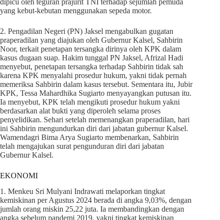
dipicu oleh teguran prajurit TNI terhadap sejumlah pemuda
yang kebut-kebutan menggunakan sepeda motor.
2. Pengadilan Negeri (PN) Jaksel mengabulkan gugatan
praperadilan yang diajukan oleh Gubernur Kalsel, Sahbirin
Noor, terkait penetapan tersangka dirinya oleh KPK dalam
kasus dugaan suap. Hakim tunggal PN Jaksel, Afrizal Hadi
menyebut, penetapan tersangka terhadap Sahbirin tidak sah
karena KPK menyalahi prosedur hukum, yakni tidak pernah
memeriksa Sahbirin dalam kasus tersebut. Sementara itu, Jubir
KPK, Tessa Mahardhika Sugiarto menyayangkan putusan itu.
Ia menyebut, KPK telah mengikuti prosedur hukum yakni
berdasarkan alat bukti yang diperoleh selama proses
penyelidikan. Sehari setelah memenangkan praperadilan, hari
ini Sahbirin mengundurkan diri dari jabatan gubernur Kalsel.
Wamendagri Bima Arya Sugiarto membenarkan, Sahbirin
telah mengajukan surat pengunduran diri dari jabatan
Gubernur Kalsel.
EKONOMI
1. Menkeu Sri Mulyani Indrawati melaporkan tingkat
kemiskinan per Agustus 2024 berada di angka 9,03%, dengan
jumlah orang miskin 25,22 juta. Ia membandingkan dengan
angka sebelum pandemi 2019, yakni tingkat kemiskinan