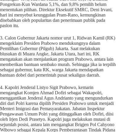
Pongrekun-Kun Wardana 5,1%, dan 9,8% pemilih belum
menentukan pilihan. Direktur Eksekutif SMRC, Deni Irvani,
hari ini menyebut keunggulan Pram-Rano, kemungkinan
disebabkan oleh popularitas dan penerimaan publik pada
paslon itu.
3. Calon Gubernur Jakarta nomor urut 1, Ridwan Kamil (RK)
mengeklaim Presiden Prabowo mendukungnya dalam
Pemilihan Gubernur (Pilgub) Jakarta. Saat melakukan
blusukan di Muara Angke, Jakarta Utara, hari ini, RK
mengatakan akan menjalankan program Prabowo, antara lain
memberikan bantuan sembako murah. Sehingga jika ia terpilih
sebagai gubernur, kata RK, warga Jakarta mendapatkan
bantuan dobel dari pemerintah pusat sekaligus daerah.
4. Kapolri Jenderal Listyo Sigit Prabowo, kemarin
mengangkat Komjen Ahmad Dofiri sebagai Wakapolri,
menggantikan Jenderal Agus Andrianto yang mengundurkan
diri dari Polri karena dipilih Presiden Prabowo untuk menjadi
Menteri Imigrasi dan Pemasyarakatan. Jabatan Inspektur
Pengawasan Umum Polri yang ditinggalkan oleh Dofiri, diisi
oleh Irjen Dedi Prasetyo. Kapolri juga melakukan mutasi di
sejumlah posisi, antara lain mengangkat Brigjen Pol Cahyono
Wibowo sebagai Kepala Korps Pemberantasan Tindak Pidana