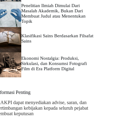
Penelitian Ilmiah Dimulai Dari
Masalah Akademik, Bukan Dari
Membuat Judul atau Menentukan
Topik
Klasifikasi Sains Berdasarkan Filsafat
Sains
Ekonomi Nostalgia: Produksi,
Sirkulasi, dan Konsumsi Fotografi
Film di Era Platform Digital
nformasi Penting
AKPI dapat menyediakan advise, saran, dan
ertimbangan kebijakan kepada seluruh pejabat
embuat keputusan