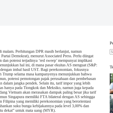
P
adi malam. Perhitungan DPR masih berlanjut, namun
artai Demokrat), menurut Associated Press. Perlu diingat
N
 dan potensi terjadinya ‘red sweep’ mempunyai implikasi
re
enunjukkan hal ini, di mana pasar ekuitas AS menguat (S&P:
T
engan imbal hasil UST. Bagi perekonomian, fokusnya
terpilih Trump selama masa kampanyenya menunjukkan bahwa
 Namun, potensi pemotongan pajak perusahaan dan pembebasan
 dalam jangka pendek. Selain itu, tarif impor yang lebih
erbatas hanya pada Tiongkok dan Meksiko, namun juga kepada
g Vietnam akan merasakan dampak paling besar jika tarif
Namun Singapura memiliki FTA bilateral dengan AS sehingga
n Filipina yang memiliki perekonomian yang berorientasi
tahankan suku bunga kebijakannya pada level 3,00% dan
ktu dekat” untuk mata uang (MYR).