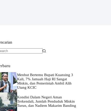
encarian
o
sults
erbaru
Menhut Bertemu Bupati Kuansing 3
Kali, 7% Jamaah Haji RI Sangat
Miskin, dan Pemerintah Ambil Alih
Utang KCIC
Kondisi Dalam Negeri Aman
Terkendali, Jumlah Penduduk Miskin
Turun, dan Nadiem Makarim Banding