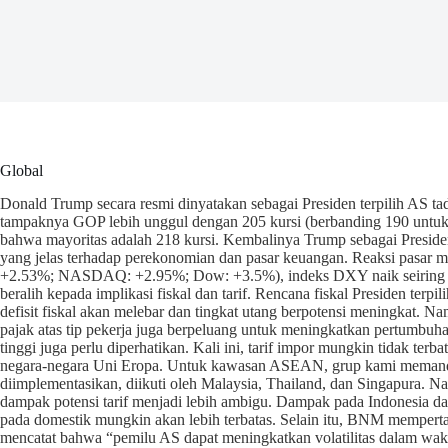
Global
Donald Trump secara resmi dinyatakan sebagai Presiden terpilih AS t
tampaknya GOP lebih unggul dengan 205 kursi (berbanding 190 untuk P
bahwa mayoritas adalah 218 kursi. Kembalinya Trump sebagai Presiden
yang jelas terhadap perekonomian dan pasar keuangan. Reaksi pasar m
+2.53%; NASDAQ: +2.95%; Dow: +3.5%), indeks DXY naik seiring d
beralih kepada implikasi fiskal dan tarif. Rencana fiskal Presiden 
defisit fiskal akan melebar dan tingkat utang berpotensi meningkat.
pajak atas tip pekerja juga berpeluang untuk meningkatkan pertumbuhan
tinggi juga perlu diperhatikan. Kali ini, tarif impor mungkin tidak t
negara-negara Uni Eropa. Untuk kawasan ASEAN, grup kami memandan
diimplementasikan, diikuti oleh Malaysia, Thailand, dan Singapura. 
dampak potensi tarif menjadi lebih ambigu. Dampak pada Indonesia da
pada domestik mungkin akan lebih terbatas. Selain itu, BNM memper
mencatat bahwa “pemilu AS dapat meningkatkan volatilitas dalam wa