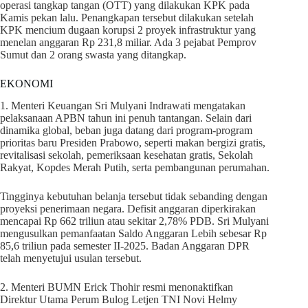
operasi tangkap tangan (OTT) yang dilakukan KPK pada
Kamis pekan lalu. Penangkapan tersebut dilakukan setelah
KPK mencium dugaan korupsi 2 proyek infrastruktur yang
menelan anggaran Rp 231,8 miliar. Ada 3 pejabat Pemprov
Sumut dan 2 orang swasta yang ditangkap.
EKONOMI
1. Menteri Keuangan Sri Mulyani Indrawati mengatakan
pelaksanaan APBN tahun ini penuh tantangan. Selain dari
dinamika global, beban juga datang dari program-program
prioritas baru Presiden Prabowo, seperti makan bergizi gratis,
revitalisasi sekolah, pemeriksaan kesehatan gratis, Sekolah
Rakyat, Kopdes Merah Putih, serta pembangunan perumahan.
Tingginya kebutuhan belanja tersebut tidak sebanding dengan
proyeksi penerimaan negara. Defisit anggaran diperkirakan
mencapai Rp 662 triliun atau sekitar 2,78% PDB. Sri Mulyani
mengusulkan pemanfaatan Saldo Anggaran Lebih sebesar Rp
85,6 triliun pada semester II-2025. Badan Anggaran DPR
telah menyetujui usulan tersebut.
2. Menteri BUMN Erick Thohir resmi menonaktifkan
Direktur Utama Perum Bulog Letjen TNI Novi Helmy