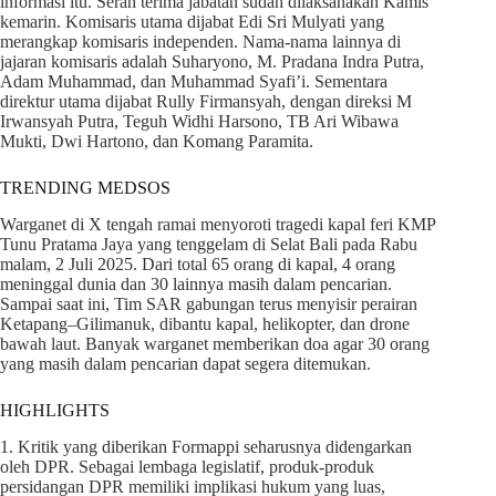
informasi itu. Serah terima jabatan sudah dilaksanakan Kamis
kemarin. Komisaris utama dijabat Edi Sri Mulyati yang
merangkap komisaris independen. Nama-nama lainnya di
jajaran komisaris adalah Suharyono, M. Pradana Indra Putra,
Adam Muhammad, dan Muhammad Syafi’i. Sementara
direktur utama dijabat Rully Firmansyah, dengan direksi M
Irwansyah Putra, Teguh Widhi Harsono, TB Ari Wibawa
Mukti, Dwi Hartono, dan Komang Paramita.
TRENDING MEDSOS
Warganet di X tengah ramai menyoroti tragedi kapal feri KMP
Tunu Pratama Jaya yang tenggelam di Selat Bali pada Rabu
malam, 2 Juli 2025. Dari total 65 orang di kapal, 4 orang
meninggal dunia dan 30 lainnya masih dalam pencarian.
Sampai saat ini, Tim SAR gabungan terus menyisir perairan
Ketapang–Gilimanuk, dibantu kapal, helikopter, dan drone
bawah laut. Banyak warganet memberikan doa agar 30 orang
yang masih dalam pencarian dapat segera ditemukan.
HIGHLIGHTS
1. Kritik yang diberikan Formappi seharusnya didengarkan
oleh DPR. Sebagai lembaga legislatif, produk-produk
persidangan DPR memiliki implikasi hukum yang luas,