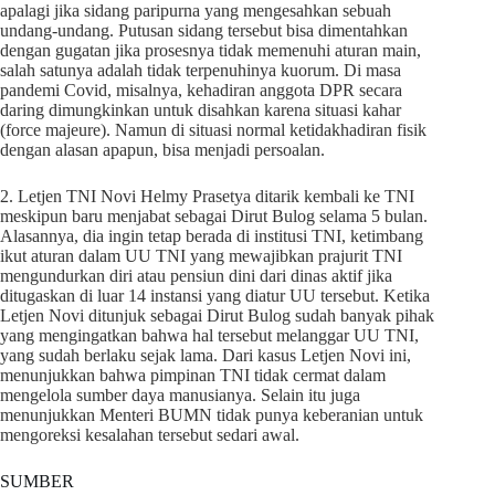
apalagi jika sidang paripurna yang mengesahkan sebuah
undang-undang. Putusan sidang tersebut bisa dimentahkan
dengan gugatan jika prosesnya tidak memenuhi aturan main,
salah satunya adalah tidak terpenuhinya kuorum. Di masa
pandemi Covid, misalnya, kehadiran anggota DPR secara
daring dimungkinkan untuk disahkan karena situasi kahar
(force majeure). Namun di situasi normal ketidakhadiran fisik
dengan alasan apapun, bisa menjadi persoalan.
2. Letjen TNI Novi Helmy Prasetya ditarik kembali ke TNI
meskipun baru menjabat sebagai Dirut Bulog selama 5 bulan.
Alasannya, dia ingin tetap berada di institusi TNI, ketimbang
ikut aturan dalam UU TNI yang mewajibkan prajurit TNI
mengundurkan diri atau pensiun dini dari dinas aktif jika
ditugaskan di luar 14 instansi yang diatur UU tersebut. Ketika
Letjen Novi ditunjuk sebagai Dirut Bulog sudah banyak pihak
yang mengingatkan bahwa hal tersebut melanggar UU TNI,
yang sudah berlaku sejak lama. Dari kasus Letjen Novi ini,
menunjukkan bahwa pimpinan TNI tidak cermat dalam
mengelola sumber daya manusianya. Selain itu juga
menunjukkan Menteri BUMN tidak punya keberanian untuk
mengoreksi kesalahan tersebut sedari awal.
SUMBER