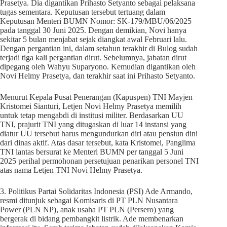
Prasetya. Dia digantikan Prihasto Setyanto sebagai pelaksana
tugas sementara. Keputusan tersebut tertuang dalam
Keputusan Menteri BUMN Nomor: SK-179/MBU/06/2025
pada tanggal 30 Juni 2025. Dengan demikian, Novi hanya
sekitar 5 bulan menjabat sejak diangkat awal Februari lalu.
Dengan pergantian ini, dalam setahun terakhir di Bulog sudah
terjadi tiga kali pergantian dirut. Sebelumnya, jabatan dirut
dipegang oleh Wahyu Suparyono. Kemudian digantikan oleh
Novi Helmy Prasetya, dan terakhir saat ini Prihasto Setyanto.
Menurut Kepala Pusat Penerangan (Kapuspen) TNI Mayjen
Kristomei Sianturi, Letjen Novi Helmy Prasetya memilih
untuk tetap mengabdi di institusi militer. Berdasarkan UU
TNI, prajurit TNI yang ditugaskan di luar 14 instansi yang
diatur UU tersebut harus mengundurkan diri atau pensiun dini
dari dinas aktif. Atas dasar tersebut, kata Kristomei, Panglima
TNI lantas bersurat ke Menteri BUMN per tanggal 5 Juni
2025 perihal permohonan persetujuan penarikan personel TNI
atas nama Letjen TNI Novi Helmy Prasetya.
3. Politikus Partai Solidaritas Indonesia (PSI) Ade Armando,
resmi ditunjuk sebagai Komisaris di PT PLN Nusantara
Power (PLN NP), anak usaha PT PLN (Persero) yang
bergerak di bidang pembangkit listrik. Ade membenarkan