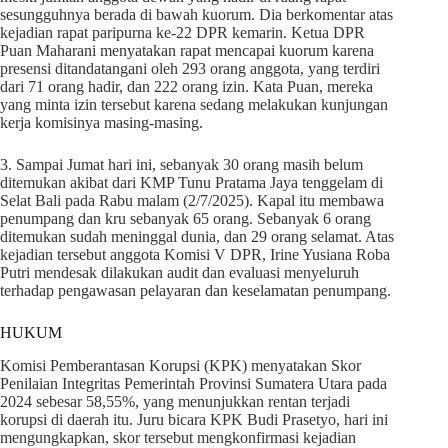
sesungguhnya berada di bawah kuorum. Dia berkomentar atas
kejadian rapat paripurna ke-22 DPR kemarin. Ketua DPR
Puan Maharani menyatakan rapat mencapai kuorum karena
presensi ditandatangani oleh 293 orang anggota, yang terdiri
dari 71 orang hadir, dan 222 orang izin. Kata Puan, mereka
yang minta izin tersebut karena sedang melakukan kunjungan
kerja komisinya masing-masing.
3. Sampai Jumat hari ini, sebanyak 30 orang masih belum
ditemukan akibat dari KMP Tunu Pratama Jaya tenggelam di
Selat Bali pada Rabu malam (2/7/2025). Kapal itu membawa
penumpang dan kru sebanyak 65 orang. Sebanyak 6 orang
ditemukan sudah meninggal dunia, dan 29 orang selamat. Atas
kejadian tersebut anggota Komisi V DPR, Irine Yusiana Roba
Putri mendesak dilakukan audit dan evaluasi menyeluruh
terhadap pengawasan pelayaran dan keselamatan penumpang.
HUKUM
Komisi Pemberantasan Korupsi (KPK) menyatakan Skor
Penilaian Integritas Pemerintah Provinsi Sumatera Utara pada
2024 sebesar 58,55%, yang menunjukkan rentan terjadi
korupsi di daerah itu. Juru bicara KPK Budi Prasetyo, hari ini
mengungkapkan, skor tersebut mengkonfirmasi kejadian