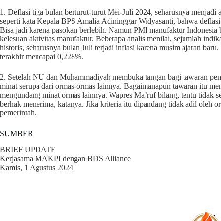
1. Deflasi tiga bulan berturut-turut Mei-Juli 2024, seharusnya menjadi
seperti kata Kepala BPS Amalia Adininggar Widyasanti, bahwa deflas
Bisa jadi karena pasokan berlebih. Namun PMI manufaktur Indonesia b
kelesuan aktivitas manufaktur. Beberapa analis menilai, sejumlah ind
historis, seharusnya bulan Juli terjadi inflasi karena musim ajaran baru.
terakhir mencapai 0,228%.
2. Setelah NU dan Muhammadiyah membuka tangan bagi tawaran penge
minat serupa dari ormas-ormas lainnya. Bagaimanapun tawaran itu men
mengundang minat ormas lainnya. Wapres Ma’ruf bilang, tentu tidak se
berhak menerima, katanya. Jika kriteria itu dipandang tidak adil oleh 
pemerintah.
SUMBER
BRIEF UPDATE
Kerjasama MAKPI dengan BDS Alliance
Kamis, 1 Agustus 2024