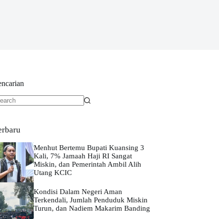
encarian
o
sults
erbaru
Menhut Bertemu Bupati Kuansing 3
Kali, 7% Jamaah Haji RI Sangat
Miskin, dan Pemerintah Ambil Alih
Utang KCIC
Kondisi Dalam Negeri Aman
Terkendali, Jumlah Penduduk Miskin
Turun, dan Nadiem Makarim Banding