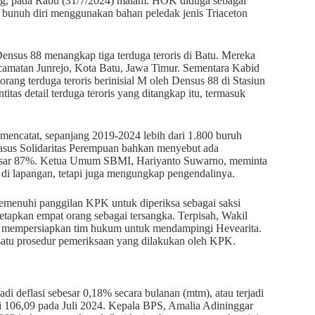
ng, pada Rabu (31/7/2024) malam. HOK diduga sebagai
 bunuh diri menggunakan bahan peledak jenis Triaceton
nsus 88 menangkap tiga terduga teroris di Batu. Mereka
ecamatan Junrejo, Kota Batu, Jawa Timur. Sementara Kabid
ng terduga teroris berinisial M oleh Densus 88 di Stasiun
as detail terduga teroris yang ditangkap itu, termasuk
mencatat, sepanjang 2019-2024 lebih dari 1.800 buruh
asus Solidaritas Perempuan bahkan menyebut ada
sebesar 87%. Ketua Umum SBMI, Hariyanto Suwarno, meminta
di lapangan, tetapi juga mengungkap pengendalinya.
memenuhi panggilan KPK untuk diperiksa sebagai saksi
tapkan empat orang sebagai tersangka. Terpisah, Wakil
 mempersiapkan tim hukum untuk mendampingi Hevearita.
atu prosedur pemeriksaan yang dilakukan oleh KPK.
di deflasi sebesar 0,18% secara bulanan (mtm), atau terjadi
i 106,09 pada Juli 2024. Kepala BPS, Amalia Adininggar