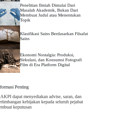
Penelitian Ilmiah Dimulai Dari
Masalah Akademik, Bukan Dari
Membuat Judul atau Menentukan
Topik
Klasifikasi Sains Berdasarkan Filsafat
Sains
Ekonomi Nostalgia: Produksi,
Sirkulasi, dan Konsumsi Fotografi
Film di Era Platform Digital
nformasi Penting
AKPI dapat menyediakan advise, saran, dan
ertimbangan kebijakan kepada seluruh pejabat
embuat keputusan