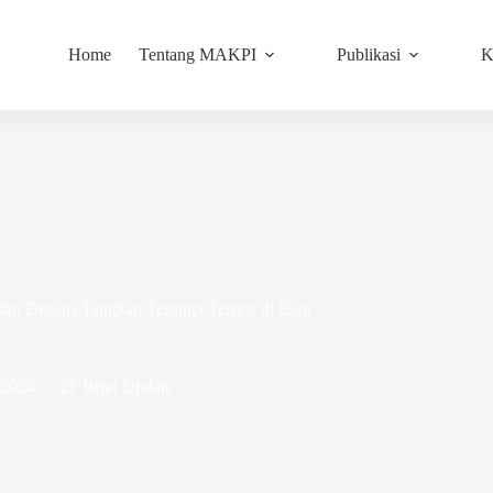
Home
Tentang MAKPI
Publikasi
K
 dan Densus Tangkap Terduga Teroris di Batu
 2024
Brief Update