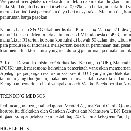
Widyasanti mengatakan, deflasi Juli ini lebih dalam dibandingkan Juni 2
Pada Mei lalu, deflasi tercatat sebesar 0,03%, lalu berlanjut pada Jun
merupakan indikasi pelemahan daya beli masyarakat. Menurut dia, kon
penurunan harga pasokan.
Namun, hari ini S&P Global merilis data Purchasing Managers’ Index 
manufaktur lesu. Menurut data itu, indeks PMI Indonesia di 49,3, turun
manufaktur RI terjun ke zona kontraksi di bawah 50 dalam tiga tahun t
para produsen di Indonesia melaporkan kelesuan permintaan dari pasar 
lesu menjadi faktor utama yang mendorong penurunan penjualan untuk 
2. Ketua Dewan Komisioner Otoritas Jasa Keuangan (OJK), Mahendra
(POJK) untuk merespons keinginan pemerintah yang akan memperpanja
Apalagi, perpanjangan restrukturisasi kredit KUR yang ingin dilakuka
tahun itu yang diinginkan, maka menurutnya sudah masuk ke dalam mas
Keinginan pemerintah itu disampaikan oleh Menko Perekonomian Airla
TRENDING MEDSOS
Perbincangan mengenai pelaporan Menteri Agama Yaqut Cholil Qouma
korupsi itu dilakukan oleh Gerakan Aktivis dan Mahasiswa UBK Ber
dugaan korupsi pelaksanaan ibadah haji 2024. Harta kekayaan Yaqut ju
HIGHLIGHTS