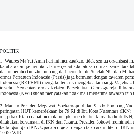
POLITIK
1. Wapres Ma’ruf Amin hari ini mengatakan, tidak semua organisasi 
batubara dari pemerintah. Ia menyebut ada ratusan ormas, sementara lah
dalam pemberian izin tambang dari pemerintah. Setelah NU dan Muh
ormas Persatuan Indonesia (Persis) juga berminat dengan tawaran pe
Indonesia (BKPRMI) mengaku tertarik mengelola tambang. Majelis U
tersebut. Sementara ormas Kristen, Persekutuan Gereja-gereja di Indon
Indonesia (KWI) sudah menyatakan tidak mau menerima tawaran izin 
2. Mantan Presiden Megawati Soekarnoputri dan Susilo Bambang Yud
peringatan HUT kemerdekaan ke-79 RI di Ibu Kota Nusantara (IKN), K
ini, pihak Istana dapat memaklumi jika mereka tidak bisa hadir di IKN
dilakukan bersamaan di IKN dan Jakarta. Presiden Jokowi memimpin u
berlangsung di IKN. Upacara digelar dengan tata cara militer di IKN 
10.00 WIB.