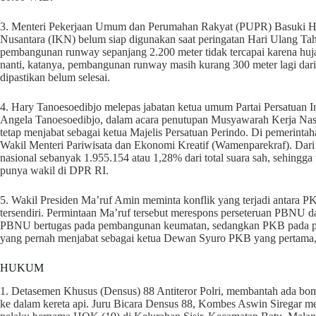
3. Menteri Pekerjaan Umum dan Perumahan Rakyat (PUPR) Basuki Had
Nusantara (IKN) belum siap digunakan saat peringatan Hari Ulang T
pembangunan runway sepanjang 2.200 meter tidak tercapai karena hujan
nanti, katanya, pembangunan runway masih kurang 300 meter lagi dar
dipastikan belum selesai.
4. Hary Tanoesoedibjo melepas jabatan ketua umum Partai Persatuan 
Angela Tanoesoedibjo, dalam acara penutupan Musyawarah Kerja Nasion
tetap menjabat sebagai ketua Majelis Persatuan Perindo. Di pemerinta
Wakil Menteri Pariwisata dan Ekonomi Kreatif (Wamenparekraf). Dari 
nasional sebanyak 1.955.154 atau 1,28% dari total suara sah, sehingga
punya wakil di DPR RI.
5. Wakil Presiden Ma’ruf Amin meminta konflik yang terjadi antara 
tersendiri. Permintaan Ma’ruf tersebut merespons perseteruan PBNU 
PBNU bertugas pada pembangunan keumatan, sedangkan PKB pada polit
yang pernah menjabat sebagai ketua Dewan Syuro PKB yang pertama, me
HUKUM
1. Detasemen Khusus (Densus) 88 Antiteror Polri, membantah ada bom 
ke dalam kereta api. Juru Bicara Densus 88, Kombes Aswin Siregar m