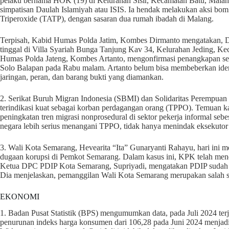
pelaku bernama HOK (19) di Kelurahan Sisir, Kecamatan Batu, Mala
simpatisan Daulah Islamiyah atau ISIS. Ia hendak melakukan aksi bom
Triperoxide (TATP), dengan sasaran dua rumah ibadah di Malang.
Terpisah, Kabid Humas Polda Jatim, Kombes Dirmanto mengatakan, De
tinggal di Villa Syariah Bunga Tanjung Kav 34, Kelurahan Jeding, K
Humas Polda Jateng, Kombes Artanto, mengonfirmasi penangkapan seora
Solo Balapan pada Rabu malam. Artanto belum bisa membeberkan identit
jaringan, peran, dan barang bukti yang diamankan.
2. Serikat Buruh Migran Indonesia (SBMI) dan Solidaritas Perempuan 
terindikasi kuat sebagai korban perdagangan orang (TPPO). Temuan k
peningkatan tren migrasi nonprosedural di sektor pekerja informal 
negara lebih serius menangani TPPO, tidak hanya menindak eksekutor 
3. Wali Kota Semarang, Hevearita “Ita” Gunaryanti Rahayu, hari ini 
dugaan korupsi di Pemkot Semarang. Dalam kasus ini, KPK telah mene
Ketua DPC PDIP Kota Semarang, Supriyadi, mengatakan PDIP sudah
Dia menjelaskan, pemanggilan Wali Kota Semarang merupakan salah s
EKONOMI
1. Badan Pusat Statistik (BPS) mengumumkan data, pada Juli 2024 terja
penurunan indeks harga konsumen dari 106,28 pada Juni 2024 menjad