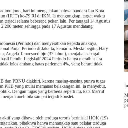
imuljono, hari ini mengatakan bahwa bandara Ibu Kota
ahun (HUT) ke-79 RI di IKN. Ia mengungkap, target waktu
 terjadi selama beberapa pekan lalu. Per tanggal 14 Agustus
i 2.200 meter, sehingga pada 17 Agustus mendatang
Indonesia (Perindo) dan menyerahkan kepada anaknya,
al Partai Perindo di Jakarta, kemarin. Meski begitu, Hary
han, Angela Tanoesoedibjo (37 tahun), menjabat sebagai
hasil Pemilu Legislatif 2024 Perindo hanya meraih suara
 tidak lolos ambang batas parlemen 4%, yang berarti tidak
PKB dan PBNU diakhiri, karena masing-masing punya tugas
I
dan PKB yang mulai memanas belakangan ini. Ia menyebut,
ik. Dengan tugas yang berbeda seperti itu, kata Ma’ruf
M
njadi aneh bila sampai terjadi konslet.
p
p
aktif yang dibawa oleh terduga teroris berinisial HOK (19)
engatakan, pihaknya hanya menangkap satu pelajar terduga