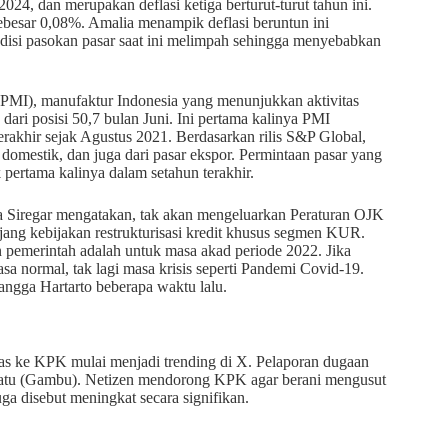
024, dan merupakan deflasi ketiga berturut-turut tahun ini.
i sebesar 0,08%. Amalia menampik deflasi beruntun ini
disi pasokan pasar saat ini melimpah sehingga menyebabkan
(PMI), manufaktur Indonesia yang menunjukkan aktivitas
 dari posisi 50,7 bulan Juni. Ini pertama kalinya PMI
erakhir sejak Agustus 2021. Berdasarkan rilis S&P Global,
domestik, dan juga dari pasar ekspor. Permintaan pasar yang
pertama kalinya dalam setahun terakhir.
 Siregar mengatakan, tak akan mengeluarkan Peraturan OJK
ng kebijakan restrukturisasi kredit khusus segmen KUR.
n pemerintah adalah untuk masa akad periode 2022. Jika
a normal, tak lagi masa krisis seperti Pandemi Covid-19.
ngga Hartarto beberapa waktu lalu.
s ke KPK mulai menjadi trending di X. Pelaporan dugaan
satu (Gambu). Netizen mendorong KPK agar berani mengusut
ga disebut meningkat secara signifikan.