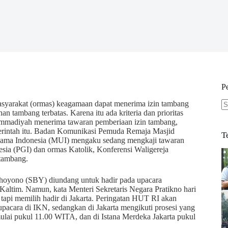
P
masyarakat (ormas) keagamaan dapat menerima izin tambang
an tambang terbatas. Karena itu ada kriteria dan prioritas
N
ammadiyah menerima tawaran pemberiaan izin tambang,
re
merintah itu. Badan Komunikasi Pemuda Remaja Masjid
T
lama Indonesia (MUI) mengaku sedang mengkaji tawaran
esia (PGI) dan ormas Katolik, Konferensi Waligereja
tambang.
hoyono (SBY) diundang untuk hadir pada upacara
altim. Namun, kata Menteri Sekretaris Negara Pratikno hari
, tapi memilih hadir di Jakarta. Peringatan HUT RI akan
pacara di IKN, sedangkan di Jakarta mengikuti prosesi yang
mulai pukul 11.00 WITA, dan di Istana Merdeka Jakarta pukul